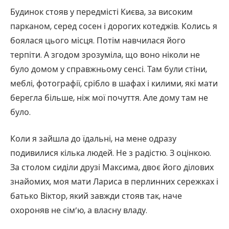
Будинок стояв у передмісті Києва, за високим
парканом, серед сосен і дорогих котеджів. Колись я
боялася цього місця. Потім навчилася його
терпіти. А згодом зрозуміла, що воно ніколи не
було домом у справжньому сенсі. Там були стіни,
меблі, фотографії, срібло в шафах і килими, які мати
берегла більше, ніж мої почуття. Але дому там не
було.
Коли я зайшла до їдальні, на мене одразу
подивилися кілька людей. Не з радістю. З оцінкою.
За столом сиділи друзі Максима, двоє його ділових
знайомих, моя мати Лариса в перлинних сережках і
батько Віктор, який завжди стояв так, наче
охороняв не сім’ю, а власну владу.