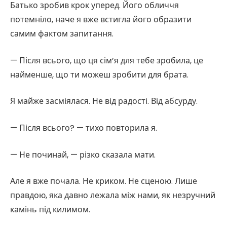
Батько зробив крок уперед. Його обличчя
потемніло, наче я вже встигла його образити
самим фактом запитання.
— Після всього, що ця сім’я для тебе зробила, це
найменше, що ти можеш зробити для брата.
Я майже засміялася. Не від радості. Від абсурду.
— Після всього? — тихо повторила я.
— Не починай, — різко сказала мати.
Але я вже почала. Не криком. Не сценою. Лише
правдою, яка давно лежала між нами, як незручний
камінь під килимом.