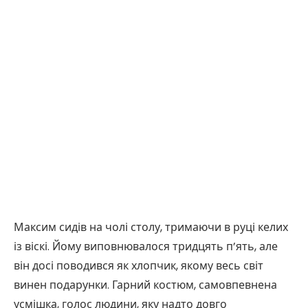
Максим сидів на чолі столу, тримаючи в руці келих
із віскі. Йому виповнювалося тридцять п’ять, але
він досі поводився як хлопчик, якому весь світ
винен подарунки. Гарний костюм, самовпевнена
усмішка, голос людини, яку надто довго