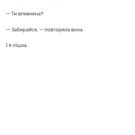
— Ти впевнена?
— Забирайся, — повторила вона.
І я пішла.