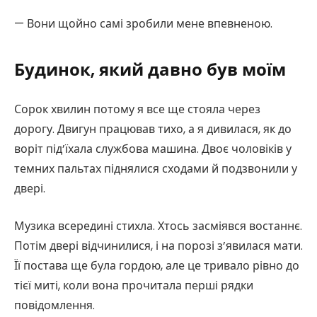
— Вони щойно самі зробили мене впевненою.
Будинок, який давно був моїм
Сорок хвилин потому я все ще стояла через
дорогу. Двигун працював тихо, а я дивилася, як до
воріт під’їхала службова машина. Двоє чоловіків у
темних пальтах піднялися сходами й подзвонили у
двері.
Музика всередині стихла. Хтось засміявся востаннє.
Потім двері відчинилися, і на порозі з’явилася мати.
Її постава ще була гордою, але це тривало рівно до
тієї миті, коли вона прочитала перші рядки
повідомлення.