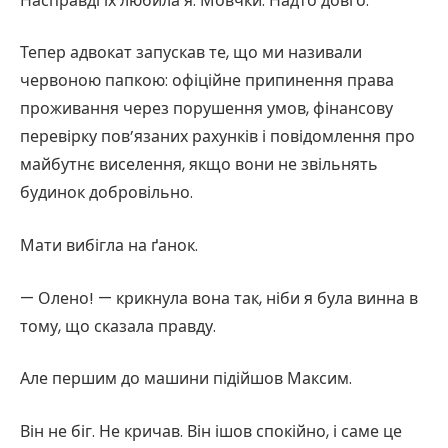
Насправді їх любила я. Мовчки. Надто довго.
Тепер адвокат запускав те, що ми називали
червоною папкою: офіційне припинення права
проживання через порушення умов, фінансову
перевірку пов’язаних рахунків і повідомлення про
майбутнє виселення, якщо вони не звільнять
будинок добровільно.
Мати вибігла на ґанок.
— Олено! — крикнула вона так, ніби я була винна в
тому, що сказала правду.
Але першим до машини підійшов Максим.
Він не біг. Не кричав. Він ішов спокійно, і саме це