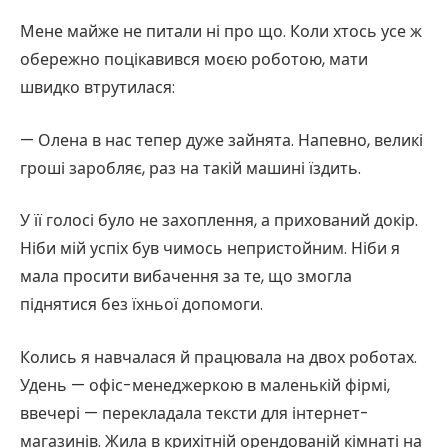
Мене майже не питали ні про що. Коли хтось усе ж
обережно поцікавився моєю роботою, мати
швидко втрутилася:
— Олена в нас тепер дуже зайнята. Напевно, великі
гроші заробляє, раз на такій машині їздить.
У її голосі було не захоплення, а прихований докір.
Ніби мій успіх був чимось непристойним. Ніби я
мала просити вибачення за те, що змогла
піднятися без їхньої допомоги.
Колись я навчалася й працювала на двох роботах.
Удень — офіс-менеджеркою в маленькій фірмі,
ввечері — перекладала тексти для інтернет-
магазинів. Жила в крихітній орендованій кімнаті на