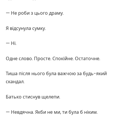
— Не роби з цього драму.
Я відсунула сумку.
— Ні.
Одне слово. Просте. Спокійне. Остаточне.
Тиша після нього була важчою за будь-який
скандал.
Батько стиснув щелепи.
— Невдячна. Якби не ми, ти була б ніким.