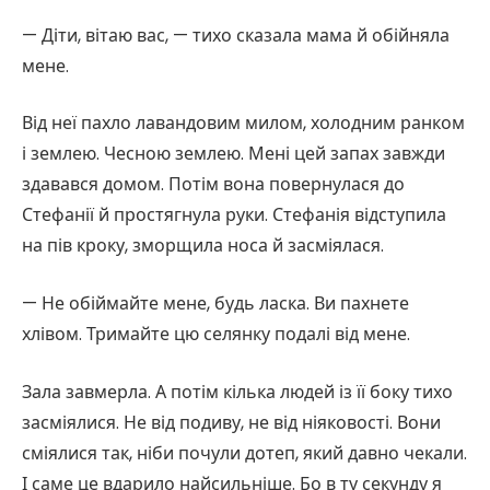
— Діти, вітаю вас, — тихо сказала мама й обійняла
мене.
Від неї пахло лавандовим милом, холодним ранком
і землею. Чесною землею. Мені цей запах завжди
здавався домом. Потім вона повернулася до
Стефанії й простягнула руки. Стефанія відступила
на пів кроку, зморщила носа й засміялася.
— Не обіймайте мене, будь ласка. Ви пахнете
хлівом. Тримайте цю селянку подалі від мене.
Зала завмерла. А потім кілька людей із її боку тихо
засміялися. Не від подиву, не від ніяковості. Вони
сміялися так, ніби почули дотеп, який давно чекали.
І саме це вдарило найсильніше. Бо в ту секунду я