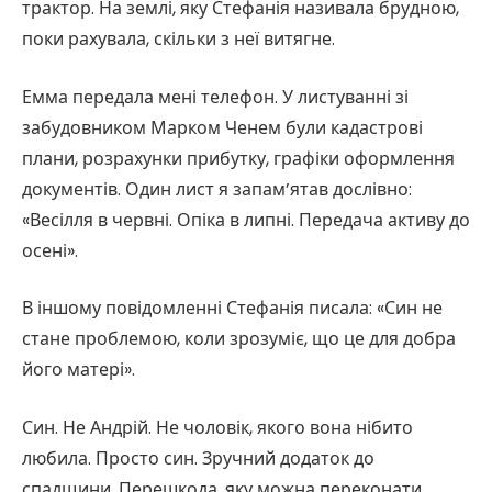
трактор. На землі, яку Стефанія називала брудною,
поки рахувала, скільки з неї витягне.
Емма передала мені телефон. У листуванні зі
забудовником Марком Ченем були кадастрові
плани, розрахунки прибутку, графіки оформлення
документів. Один лист я запам’ятав дослівно:
«Весілля в червні. Опіка в липні. Передача активу до
осені».
В іншому повідомленні Стефанія писала: «Син не
стане проблемою, коли зрозуміє, що це для добра
його матері».
Син. Не Андрій. Не чоловік, якого вона нібито
любила. Просто син. Зручний додаток до
спадщини. Перешкода, яку можна переконати,