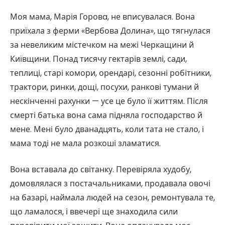
Моя мама, Марія Горовa, не вписувалася. Вона
приїхала з ферми «Вербова Долина», що тягнулася
за невеликим містечком на межі Черкащини й
Київщини. Понад тисячу гектарів землі, сади,
теплиці, старі комори, орендарі, сезонні робітники,
трактори, ринки, дощі, посухи, ранкові тумани й
нескінченні рахунки — усе це було її життям. Після
смерті батька вона сама підняла господарство й
мене. Мені було дванадцять, коли тата не стало, і
мама тоді не мала розкоші зламатися.
Вона вставала до світанку. Перевіряла худобу,
домовлялася з постачальниками, продавала овочі
на базарі, наймала людей на сезон, ремонтувала те,
що ламалося, і ввечері ще знаходила сили