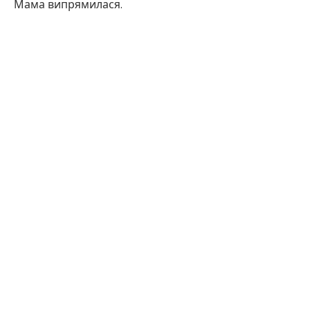
Мама випрямилася.