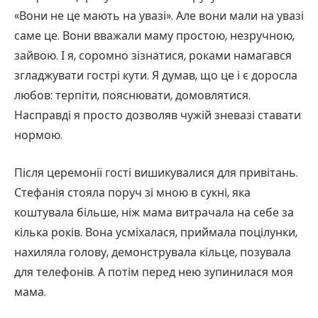
«Вони не це мають на увазі». Але вони мали на увазі
саме це. Вони вважали маму простою, незручною,
зайвою. І я, соромно зізнатися, роками намагався
згладжувати гострі кути. Я думав, що це і є доросла
любов: терпіти, пояснювати, домовлятися.
Насправді я просто дозволяв чужій зневазі ставати
нормою.
Після церемонії гості вишикувалися для привітань.
Стефанія стояла поруч зі мною в сукні, яка
коштувала більше, ніж мама витрачала на себе за
кілька років. Вона усміхалася, приймала поцілунки,
нахиляла голову, демонструвала кільце, позувала
для телефонів. А потім перед нею зупинилася моя
мама.