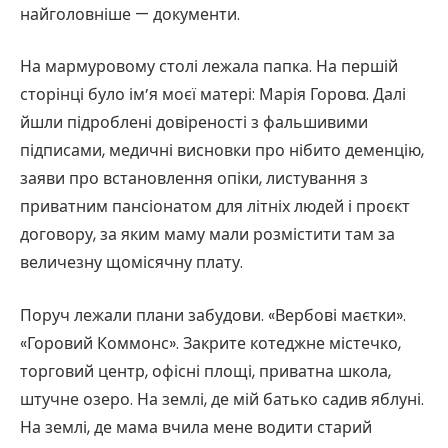
найголовніше — документи.
На мармуровому столі лежала папка. На першій
сторінці було ім’я моєї матері: Марія Горовa. Далі
йшли підроблені довіреності з фальшивими
підписами, медичні висновки про нібито деменцію,
заяви про встановлення опіки, листування з
приватним пансіонатом для літніх людей і проєкт
договору, за яким маму мали розмістити там за
величезну щомісячну плату.
Поруч лежали плани забудови. «Вербові маєтки».
«Горовий Коммонс». Закрите котеджне містечко,
торговий центр, офісні площі, приватна школа,
штучне озеро. На землі, де мій батько садив яблуні.
На землі, де мама вчила мене водити старий