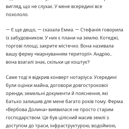
вигляд, що не слухає. У мене всередині все
похололо.
— Є ще дещо, — сказала Емма. — Стефанія говорила
із забудовником. У них є плани на землю. Котеджі,
торгові площі, закрите містечко. Вона називала
вашу ферму «марнуванням території». Андрію…
вона взагалі знає, скільки це коштує?
Саме тоді я відкрив конверт нотаріуса. Усередині
були оцінки майна, договори довгострокової
оренди, земельні документи й пояснення, які
батько залишив для мене багато років тому. Ферма
«Вербова Долина» виявилася не просто старим
господарством. Це був цілісний масив землі з
доступом до траси, інфраструктурою, водоймою,