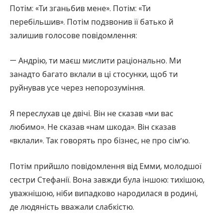
Потім: «Ти зганьбив мене». Потім: «Ти
перебільшив». Потім подзвонив її батько й
залишив голосове повідомлення:
— Андрію, ти маєш мислити раціонально. Ми
занадто багато вклали в ці стосунки, щоб ти
руйнував усе через непорозуміння.
Я переслухав це двічі. Він не сказав «ми вас
любимо». Не сказав «нам шкода». Він сказав
«вклали». Так говорять про бізнес, не про сім’ю.
Потім прийшло повідомлення від Емми, молодшої
сестри Стефанії. Вона завжди була іншою: тихішою,
уважнішою, ніби випадково народилася в родині,
де людяність вважали слабкістю.