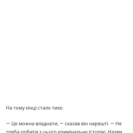
На тому кінці стало тихо.
— Це можна владнати, — сказав він нарешті. — Не
треба робити з цього кримінальну історію. Назви