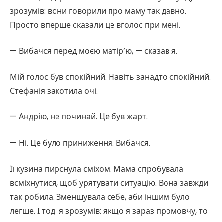
зрозумів: вони говорили про маму так давно.
Просто вперше сказали це вголос при мені.
— Вибачся перед моєю матір’ю, — сказав я.
Мій голос був спокійний. Навіть занадто спокійний.
Стефанія закотила очі.
— Андрію, не починай. Це був жарт.
— Ні. Це було приниження. Вибачся.
Її кузина пирснула сміхом. Мама спробувала
всміхнутися, щоб урятувати ситуацію. Вона завжди
так робила. Зменшувала себе, аби іншим було
легше. І тоді я зрозумів: якщо я зараз промовчу, то