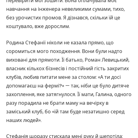
перевірити мої зошити. Вона оплачувала моє
навчання на інженера невеликими сумами, тихо,
без урочистих промов. Я дізнався, скільки їй це
коштувало, вже дорослим.
Родина Стефанії ніколи не казала прямо, що
соромиться мого походження. Вони були надто
виховані для прямоти. Її батько, Роман Левицький,
власник кількох бізнесів і постійний гість закритих
клубів, любив питати мене за столом: «А ти досі
допомагаєш на фермі?» — так, ніби це було дитяче
захоплення, яке затягнулося. Її мати, Галина, одного
разу порадила не брати маму на вечірку в
заміський клуб, бо «їй там буде незатишно серед
наших людей».
Стефанія щоразу стискала мені руку й шепотіла: