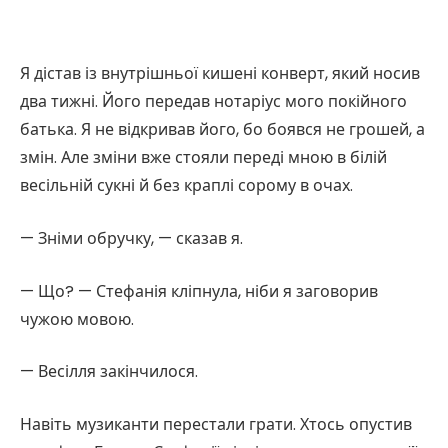
Я дістав із внутрішньої кишені конверт, який носив
два тижні. Його передав нотаріус мого покійного
батька. Я не відкривав його, бо боявся не грошей, а
змін. Але зміни вже стояли переді мною в білій
весільній сукні й без краплі сорому в очах.
— Зніми обручку, — сказав я.
— Що? — Стефанія кліпнула, ніби я заговорив
чужою мовою.
— Весілля закінчилося.
Навіть музиканти перестали грати. Хтось опустив