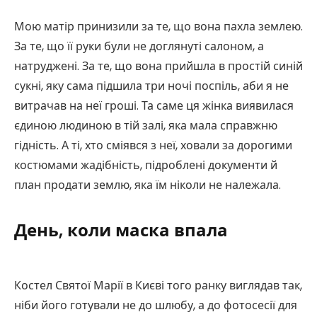
Мою матір принизили за те, що вона пахла землею.
За те, що її руки були не доглянуті салоном, а
натруджені. За те, що вона прийшла в простій синій
сукні, яку сама підшила три ночі поспіль, аби я не
витрачав на неї гроші. Та саме ця жінка виявилася
єдиною людиною в тій залі, яка мала справжню
гідність. А ті, хто сміявся з неї, ховали за дорогими
костюмами жадібність, підроблені документи й
план продати землю, яка їм ніколи не належала.
День, коли маска впала
Костел Святої Марії в Києві того ранку виглядав так,
ніби його готували не до шлюбу, а до фотосесії для