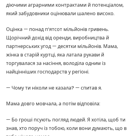
діючими аграрними контрактами й потенціалом,
який забудовники оцінювали шалено високо.
Оцінка — понад п’ятсот мільйонів гривень.
Щорічний дохід від оренди, виробництва й
партнерських угод — десятки мільйонів. Мама,
жінка в старій куртці, яка латала рукави й
торгувалася за насіння, володіла одним із
найцінніших господарств у регіоні.
— Чому ти ніколи не казала? — спитав я.
Мама довго мовчала, а потім відповіла:
— Бо гроші псують погляд людей. Я хотіла, щоб ти
знав, хто поруч із тобою, коли вони думають, що в