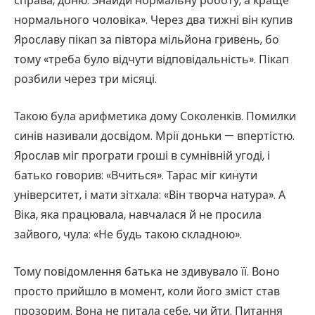
справа, доню. Знайди нормальну роботу, а краще
нормального чоловіка». Через два тижні він купив
Ярославу пікап за півтора мільйона гривень, бо
тому «треба було відчути відповідальність». Пікап
розбили через три місяці.
Такою була арифметика дому Соколенків. Помилки
синів називали досвідом. Мрії доньки — впертістю.
Ярослав міг програти гроші в сумнівній угоді, і
батько говорив: «Вчиться». Тарас міг кинути
університет, і мати зітхала: «Він творча натура». А
Віка, яка працювала, навчалася й не просила
зайвого, чула: «Не будь такою складною».
Тому повідомлення батька не здивувало її. Воно
просто прийшло в момент, коли його зміст став
прозорим. Вона не питала себе, чи йти. Питання