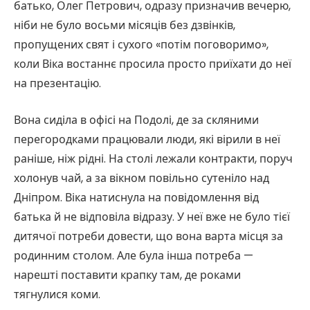
батько, Олег Петрович, одразу призначив вечерю,
ніби не було восьми місяців без дзвінків,
пропущених свят і сухого «потім поговоримо»,
коли Віка востаннє просила просто приїхати до неї
на презентацію.
Вона сиділа в офісі на Подолі, де за скляними
перегородками працювали люди, які вірили в неї
раніше, ніж рідні. На столі лежали контракти, поруч
холонув чай, а за вікном повільно сутеніло над
Дніпром. Віка натиснула на повідомлення від
батька й не відповіла відразу. У неї вже не було тієї
дитячої потреби довести, що вона варта місця за
родинним столом. Але була інша потреба —
нарешті поставити крапку там, де роками
тягнулися коми.