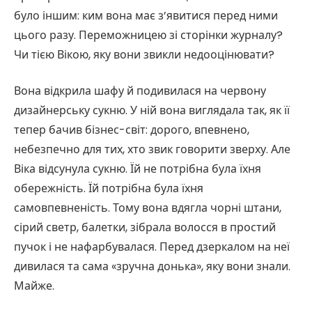
було іншим: ким вона має з’явитися перед ними
цього разу. Переможницею зі сторінки журналу?
Чи тією Вікою, яку вони звикли недооцінювати?
Вона відкрила шафу й подивилася на червону
дизайнерську сукню. У ній вона виглядала так, як її
тепер бачив бізнес-світ: дорого, впевнено,
небезпечно для тих, хто звик говорити зверху. Але
Віка відсунула сукню. Їй не потрібна була їхня
обережність. Їй потрібна була їхня
самовпевненість. Тому вона вдягла чорні штани,
сірий светр, балетки, зібрала волосся в простий
пучок і не нафарбувалася. Перед дзеркалом на неї
дивилася та сама «зручна донька», яку вони знали.
Майже.