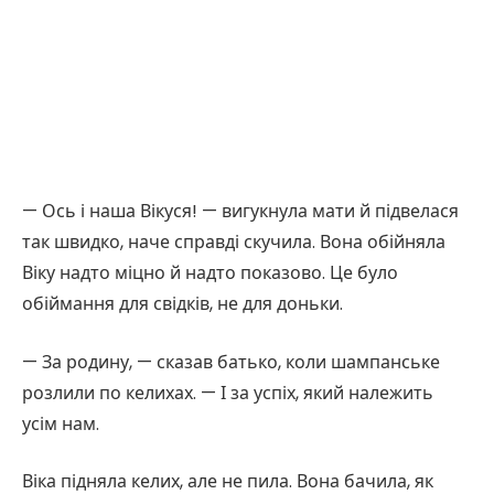
— Ось і наша Вікуся! — вигукнула мати й підвелася
так швидко, наче справді скучила. Вона обійняла
Віку надто міцно й надто показово. Це було
обіймання для свідків, не для доньки.
— За родину, — сказав батько, коли шампанське
розлили по келихах. — І за успіх, який належить
усім нам.
Віка підняла келих, але не пила. Вона бачила, як