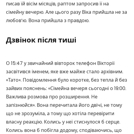
писав їй вісім місяців, раптом запросив її на
сімейну вечерю. Але цього разу Віка прийшла не за
любов’ю. Вона прийшла з правдою.
Дзвінок після тиші
О 15:47 у звичайний вівторок телефон Вікторії
засвітився іменем, яке вже майже стало архівним.
«Тато». Повідомлення було коротке, без тепла й без
зайвих пояснень: «Сімейна вечеря сьогодні о 19:00.
Важлива розмова про розширення. Не
запізнюйся». Вона перечитала його двічі, не тому
що не зрозуміла, а тому що хотіла перевірити
власну реакцію. Колись у неї стиснулося б серце.
Колись вона б побігла додому, сподіваючись, що