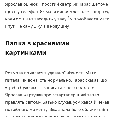
Ярослав оцінює її простий светр. Як Тарас шепоче
щось у телефон. Як мати випрямляє плечі щоразу,
коли офіціант заходить у залу. Їм подобалося мати
її тут. Не саму Віку, а її нову ціну.
Папка з красивими
картинками
Розмова почалася з удаваної ніжності. Мати
питала, чи вона їсть нормально. Тарас сказав, що
«треба буде якось записати з нею подкаст».
Ярослав жартував про «стартаперів, які тепер
правлять світом». Батько слухав, усміхався й чекав
потрібного моменту. Віка знала його обличчя. Він
так само виглядав перед підписанням договорів,