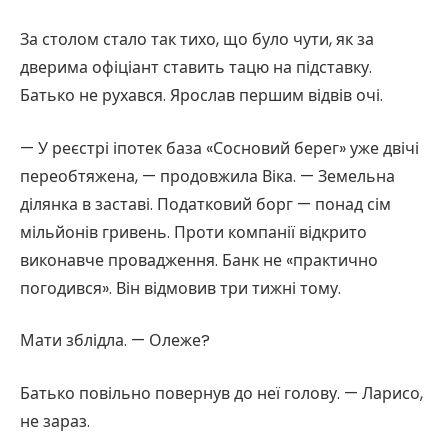
За столом стало так тихо, що було чути, як за
дверима офіціант ставить тацю на підставку.
Батько не рухався. Ярослав першим відвів очі.
— У реєстрі іпотек база «Сосновий берег» уже двічі
переобтяжена, — продовжила Віка. — Земельна
ділянка в заставі. Податковий борг — понад сім
мільйонів гривень. Проти компанії відкрито
виконавче провадження. Банк не «практично
погодився». Він відмовив три тижні тому.
Мати зблідла. — Олеже?
Батько повільно повернув до неї голову. — Ларисо,
не зараз.