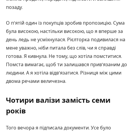
позаду.
О п’ятій один із покупців зробив пропозицію. Сума
була високою, настільки високою, що я вперше за
день ледь не усміхнулася. Рієлторка подивилася на
мене уважно, ніби питала без слів, чи я справді
готова. Я кивнула. Не тому, що хотіла помститися.
Помста вимагає, щоб ти залишався прив’язаним до
людини. А я хотіла відв’язатися. Різниця між цими
двома речами величезна.
Чотири валізи замість семи
років
Того вечора я підписала документи. Усе було