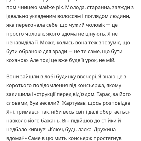
помічницею майже рік. Молода, старанна, завжди з
ідеально укладеним волоссям і поглядом людини,
яка переконала себе, що чужий чоловік — це
просто чоловік, якого вдома не цінують. Я не
ненавиділа її. Може, колись вона теж зрозуміє, що
бути обраною для зради — не те саме, що бути
коханою. Але тоді це вже буде її урок, не мій.
Вони зайшли в лобі будинку ввечері. Я знаю це з
короткого повідомлення від консьєржа, якому
залишила інструкції перед від’їздом. Тарас, за його
словами, був веселий. Жартував, щось розповідав
Яні, тримався так, ніби весь світ і далі обертається
навколо його бажань. Він підійшов до стійки й
недбало кивнув: «Ключ, будь ласка. Дружина
вдома?» Саме в цю мить консьєрж простягнув