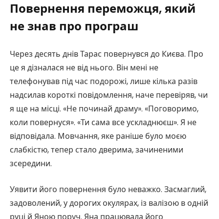
Повернення переможця, який
не знав про програш
Через десять днів Тарас повернувся до Києва. Про
це я дізналася не від нього. Він мені не
телефонував під час подорожі, лише кілька разів
надсилав короткі повідомлення, наче перевіряв, чи
я ще на місці. «Не починай драму». «Поговоримо,
коли повернуся». «Ти сама все ускладнюєш». Я не
відповідала. Мовчання, яке раніше було моєю
слабкістю, тепер стало дверима, зачиненими
зсередини.
Уявити його повернення було неважко. Засмаглий,
задоволений, у дорогих окулярах, із валізою в одній
руці й Яною поруч. Яна працювала його