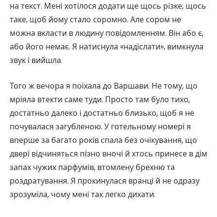
на текст. Мені хотілося додати ще щось різке, щось
таке, щоб йому стало соромно. Але сором не
можна вкласти в людину повідомленням. Він або є,
або його немає. Я натиснула «надіслати», вимкнула
звук і вийшла.
Того ж вечора я поїхала до Варшави. Не тому, що
мріяла втекти саме туди. Просто там було тихо,
достатньо далеко і достатньо близько, щоб я не
почувалася загубленою. У готельному номері я
вперше за багато років спала без очікування, що
двері відчиняться пізно вночі й хтось принесе в дім
запах чужих парфумів, втомлену брехню та
роздратування. Я прокинулася вранці й не одразу
зрозуміла, чому мені так легко дихати.