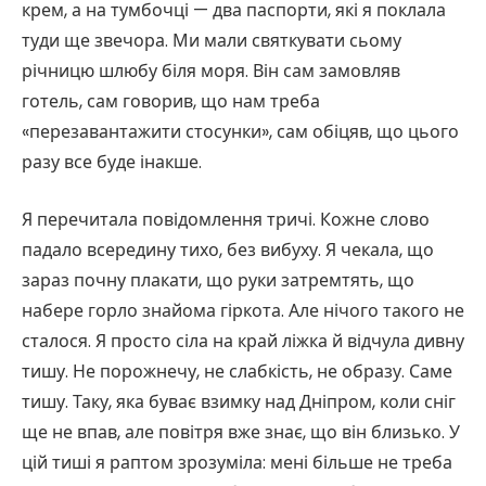
крем, а на тумбочці — два паспорти, які я поклала
туди ще звечора. Ми мали святкувати сьому
річницю шлюбу біля моря. Він сам замовляв
готель, сам говорив, що нам треба
«перезавантажити стосунки», сам обіцяв, що цього
разу все буде інакше.
Я перечитала повідомлення тричі. Кожне слово
падало всередину тихо, без вибуху. Я чекала, що
зараз почну плакати, що руки затремтять, що
набере горло знайома гіркота. Але нічого такого не
сталося. Я просто сіла на край ліжка й відчула дивну
тишу. Не порожнечу, не слабкість, не образу. Саме
тишу. Таку, яка буває взимку над Дніпром, коли сніг
ще не впав, але повітря вже знає, що він близько. У
цій тиші я раптом зрозуміла: мені більше не треба