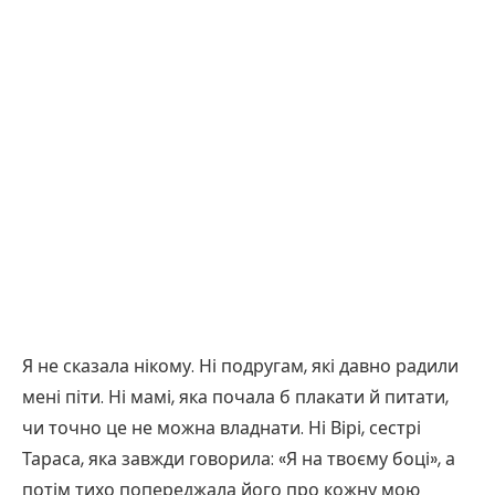
Я не сказала нікому. Ні подругам, які давно радили
мені піти. Ні мамі, яка почала б плакати й питати,
чи точно це не можна владнати. Ні Вірі, сестрі
Тараса, яка завжди говорила: «Я на твоєму боці», а
потім тихо попереджала його про кожну мою