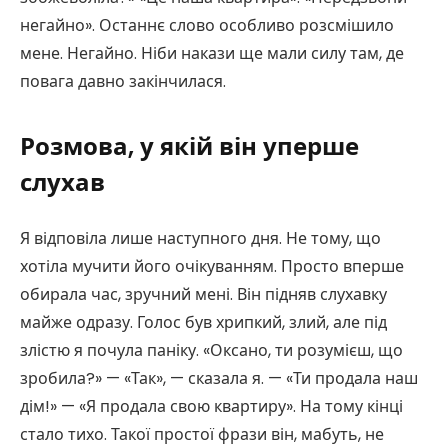
негайно». Останнє слово особливо розсмішило
мене. Негайно. Ніби накази ще мали силу там, де
повага давно закінчилася.
Розмова, у якій він уперше
слухав
Я відповіла лише наступного дня. Не тому, що
хотіла мучити його очікуванням. Просто вперше
обирала час, зручний мені. Він підняв слухавку
майже одразу. Голос був хрипкий, злий, але під
злістю я почула паніку. «Оксано, ти розумієш, що
зробила?» — «Так», — сказала я. — «Ти продала наш
дім!» — «Я продала свою квартиру». На тому кінці
стало тихо. Такої простої фрази він, мабуть, не