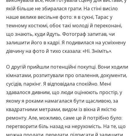
виконувала все, ніби готувала сцену для вистави, у
якій більше не збиралася грати. На стіні висіло
наше велике весільне фото: я в сукні, Тарас у
темному костюмі, обоє такі молоді й переконані,
що знають, куди йдуть. Фотограф запитав, чи
залишити його в кадрі. Я подивилася на усміхнену
дівчину на фото й тихо сказала: «Ні. Зніміть».
О другій прийшли потенційні покупці. Вони ходили
кімнатами, розпитували про опалення, документи,
сусідів, паркінг. Я відповідала спокійно. Мені
здавалося дивним, що люди оцінюють простір, у
якому я роками намагалася бути щасливою, за
квадратними метрами, видом із вікна й якістю
ремонту. Але, можливо, саме це й потрібно було:
перетворити біль назад на нерухомість. На те, що
можна продати, передати, підписати й залишити