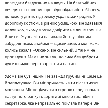
виглядати бездоганно на людях. На благодійних
вечерях він говорив про відповідальність бізнесу,
допомогу дітям, підтримку українських родин. У
дорогому костюмі, з рівною усмішкою, він здавався
чоловіком, якому можна довірити не лише гроші, а
й життя. Журналісти називали його успішним
забудовником, знайомі — щасливцем, а моя мама
колись казала: «Оксано, він сильний. З таким не
пропадеш». Мама не знала, що сила без доброти
дуже швидко перетворюється на тиск.
Удома він був іншим. Не завжди грубим, ні. Саме це
й заплутувало. Він міг принести квіти після тижня
мовчання. Міг поцілувати в скроню перед сном, а
наступного ранку говорити зі мною так, ніби я
секретарка, яка неправильно поклала папери. Він