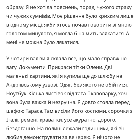
образу. Я не хотіла пояснень, порад, чужого страху
чи чужих сумнівів. Моє рішення було крихким лише
в одному місці: якби хтось почав говорити зі мною
голосом минулого, я могла б на мить злякатися. А
мені не можна було лякатися.
У чотири валізи я склала все, що мало справжню
вагу. Документи. Прикраси тітки Олени. Дві
маленькі картини, які я купила ще до шлюбу на
Андріївському узвозі. Одяг, без якого не обійтися.
Ноутбук. Кілька листівок від тата. І кавоварку, хоч
вона була важка й незручна. Я довго стояла перед
шафою Тараса. Там висіли його костюми, сорочки з
Італії, ремені, краватки, усе акуратно, дорого,
бездоганно. На полиці лежали годинники, які він
любив демонструвати за вечерею. Я нічого не