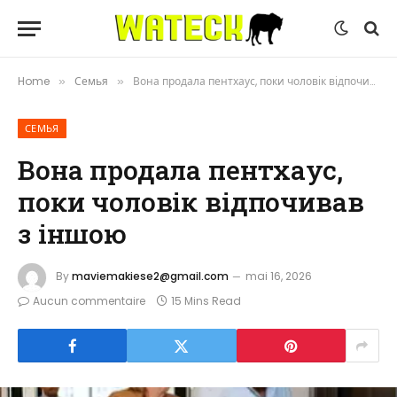
Home
Семья
Вона продала пентхаус, поки чоловік відпочивав з іншою
»
»
СЕМЬЯ
Вона продала пентхаус,
поки чоловік відпочивав
з іншою
By
maviemakiese2@gmail.com
mai 16, 2026
Aucun commentaire
15 Mins Read