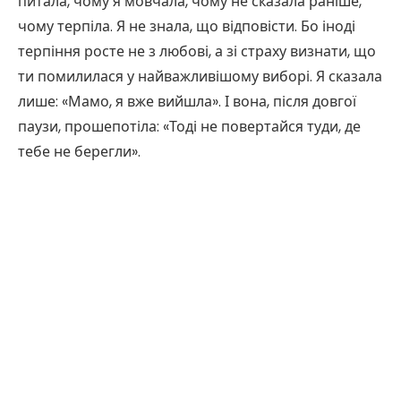
питала, чому я мовчала, чому не сказала раніше,
чому терпіла. Я не знала, що відповісти. Бо іноді
терпіння росте не з любові, а зі страху визнати, що
ти помилилася у найважливішому виборі. Я сказала
лише: «Мамо, я вже вийшла». І вона, після довгої
паузи, прошепотіла: «Тоді не повертайся туди, де
тебе не берегли».