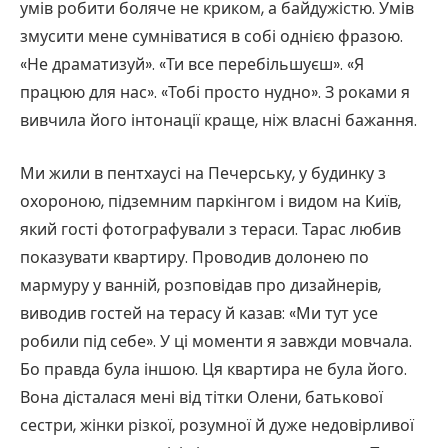
умів робити боляче не криком, а байдужістю. Умів
змусити мене сумніватися в собі однією фразою.
«Не драматизуй». «Ти все перебільшуєш». «Я
працюю для нас». «Тобі просто нудно». З роками я
вивчила його інтонації краще, ніж власні бажання.
Ми жили в пентхаусі на Печерську, у будинку з
охороною, підземним паркінгом і видом на Київ,
який гості фотографували з тераси. Тарас любив
показувати квартиру. Проводив долонею по
мармуру у ванній, розповідав про дизайнерів,
виводив гостей на терасу й казав: «Ми тут усе
робили під себе». У ці моменти я завжди мовчала.
Бо правда була іншою. Ця квартира не була його.
Вона дісталася мені від тітки Олени, батькової
сестри, жінки різкої, розумної й дуже недовірливої