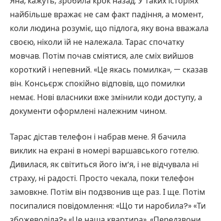
Яна, кажуть, зробила крок назад. У таких історіях
найбільше вражає не сам факт падіння, а момент,
коли людина розуміє, що підлога, яку вона вважала
своєю, ніколи їй не належала. Тарас спочатку
мовчав. Потім почав сміятися, але сміх вийшов
короткий і непевний. «Це якась помилка», — сказав
він. Консьєрж спокійно відповів, що помилки
немає. Нові власники вже змінили коди доступу, а
документи оформлені належним чином.
Тарас дістав телефон і набрав мене. Я бачила
виклик на екрані в номері варшавського готелю.
Дивилася, як світиться його ім’я, і не відчувала ні
страху, ні радості. Просто чекала, поки телефон
замовкне. Потім він подзвонив ще раз. І ще. Потім
посипалися повідомлення: «Що ти наробила?» «Ти
збожеволіла?» «Це наша квартира». «Передзвони