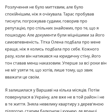
Розлучення не було миттєвим, але було
спокійнішим, ніж я очікувала. Тарас пробував
тиснути, погрожував судами, говорив про
репутацію, про спільних знайомих, про те, що я
пошкодую. Але документи були міцнішими за його
самовпевненість. Тітка Олена подбала про мене
краще, ніж я колись подбала про себе. Кожного
разу, коли він натикався на юридичну стіну, його
тон ставав менш наказовим. Уперше за всі роки він
не міг узяти те, що хотів, лише тому, що звик
вважати це своїм.
Я залишилася у Варшаві на кілька місяців. Потім
повернулася в Україну, але вже не в той район і не
в те життя. Зняла невелику квартиру з дерев’яною
підлогою, старим балконом і кухнею, де вранці