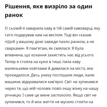
Рішення, яке визріло за один
ранок
О сьомій я заварила каву в тій самій кавоварці, яку
тато подарував нам на весілля. Тоді він сказав:
«Щоб у вашому домі завжди пахло ранком, а не
сварками». Я пам’ятаю, як сміялася. Я була
впевнена, що кохання захистить нас від усього.
Тепер я стояла на кухні в тиші, пила каву
маленькими ковтками й дивилася на місто, яке
прокидалося. Десь унизу поспішали люди, їхали
машини, відкривалися кав’ярні. Світ не зупинився
через те, що мій чоловік повіз іншу жінку на нашу
річницю. І саме це мене заспокоїло. Якщо світ не
зупинився, то й моє життя не мусило стояти на