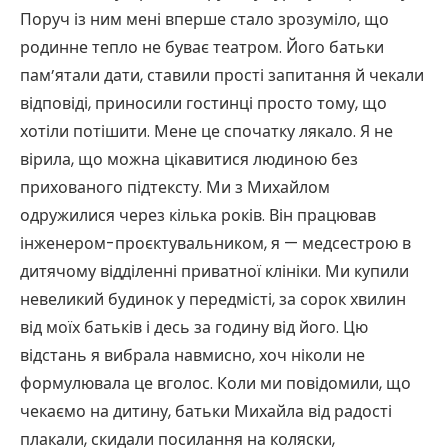
Поруч із ним мені вперше стало зрозуміло, що
родинне тепло не буває театром. Його батьки
пам’ятали дати, ставили прості запитання й чекали
відповіді, приносили гостинці просто тому, що
хотіли потішити. Мене це спочатку лякало. Я не
вірила, що можна цікавитися людиною без
прихованого підтексту. Ми з Михайлом
одружилися через кілька років. Він працював
інженером-проєктувальником, я — медсестрою в
дитячому відділенні приватної клініки. Ми купили
невеликий будинок у передмісті, за сорок хвилин
від моїх батьків і десь за годину від його. Цю
відстань я вибрала навмисно, хоч ніколи не
формулювала це вголос. Коли ми повідомили, що
чекаємо на дитину, батьки Михайла від радості
плакали, скидали посилання на коляски,