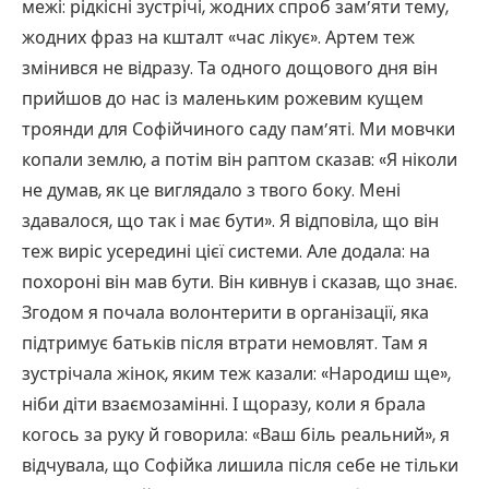
межі: рідкісні зустрічі, жодних спроб зам’яти тему,
жодних фраз на кшталт «час лікує». Артем теж
змінився не відразу. Та одного дощового дня він
прийшов до нас із маленьким рожевим кущем
троянди для Софійчиного саду пам’яті. Ми мовчки
копали землю, а потім він раптом сказав: «Я ніколи
не думав, як це виглядало з твого боку. Мені
здавалося, що так і має бути». Я відповіла, що він
теж виріс усередині цієї системи. Але додала: на
похороні він мав бути. Він кивнув і сказав, що знає.
Згодом я почала волонтерити в організації, яка
підтримує батьків після втрати немовлят. Там я
зустрічала жінок, яким теж казали: «Народиш ще»,
ніби діти взаємозамінні. І щоразу, коли я брала
когось за руку й говорила: «Ваш біль реальний», я
відчувала, що Софійка лишила після себе не тільки