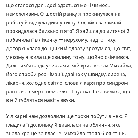
що сталося далі, досі здається мені чимось
неможливим. О шостій ранку я прокинулася на
роботу й відчула дивну тишу. Софійка зазвичай
прокидалася близько п’ятої. Я зайшла до дитячої й
побачила її в ліжечку — нерухому, надто тиху.
Доторкнулася до щічки й одразу зрозуміла, що світ,
у якому я жила ще хвилину тому, щойно скінчився.
Далі пам’ять іде уривками: мій крик, кроки Михайла,
його спроби реанімації, дзвінок у швидку, сирена,
лікарня, холодне світло, слова лікаря про синдром
раптової смерті немовлят. І пустка. Така велика, що
в ній губляться навіть звуки.
У лікарні нам дозволили ще трохи побути з нею. Я
гладила її долоньку й дивилася на обличчя, яке
знала краще за власне. Михайло стояв біля стіни,