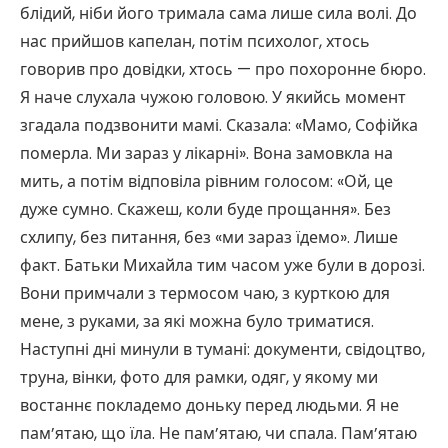
блідий, ніби його тримала сама лише сила волі. До
нас прийшов капелан, потім психолог, хтось
говорив про довідки, хтось — про похоронне бюро.
Я наче слухала чужою головою. У якийсь момент
згадала подзвонити мамі. Сказала: «Мамо, Софійка
померла. Ми зараз у лікарні». Вона замовкла на
мить, а потім відповіла рівним голосом: «Ой, це
дуже сумно. Скажеш, коли буде прощання». Без
схлипу, без питання, без «ми зараз їдемо». Лише
факт. Батьки Михайла тим часом уже були в дорозі.
Вони примчали з термосом чаю, з курткою для
мене, з руками, за які можна було триматися.
Наступні дні минули в тумані: документи, свідоцтво,
труна, вінки, фото для рамки, одяг, у якому ми
востаннє покладемо доньку перед людьми. Я не
пам’ятаю, що їла. Не пам’ятаю, чи спала. Пам’ятаю