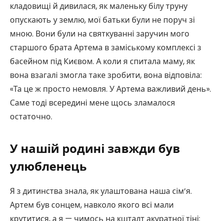
кладовищі й дивилася, як маленьку білу труну
опускають у землю, мої батьки були не поруч зі
мною. Вони були на святкуванні заручин мого
старшого брата Артема в заміському комплексі з
басейном під Києвом. А коли я спитала маму, як
вона взагалі змогла таке зробити, вона відповіла:
«Та це ж просто немовля. У Артема важливий день».
Саме тоді всередині мене щось зламалося
остаточно.
У нашій родині завжди був
улюбленець
Я з дитинства знала, як улаштована наша сім’я.
Артем був сонцем, навколо якого всі мали
крутитися, а я — чимось на кшталт акуратної тіні: