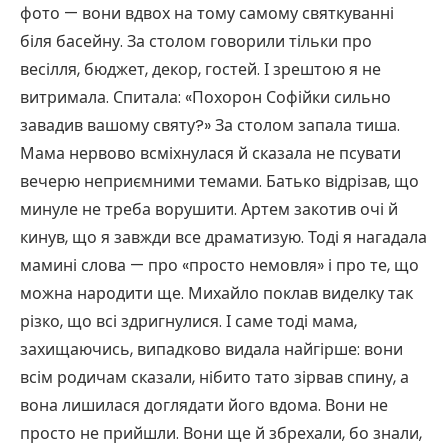
фото — вони вдвох на тому самому святкуванні
біля басейну. За столом говорили тільки про
весілля, бюджет, декор, гостей. І зрештою я не
витримала. Спитала: «Похорон Софійки сильно
завадив вашому святу?» За столом запала тиша.
Мама нервово всміхнулася й сказала не псувати
вечерю неприємними темами. Батько відрізав, що
минуле не треба ворушити. Артем закотив очі й
кинув, що я завжди все драматизую. Тоді я нагадала
мамині слова — про «просто немовля» і про те, що
можна народити ще. Михайло поклав виделку так
різко, що всі здригнулися. І саме тоді мама,
захищаючись, випадково видала найгірше: вони
всім родичам сказали, нібито тато зірвав спину, а
вона лишилася доглядати його вдома. Вони не
просто не прийшли. Вони ще й збрехали, бо знали,