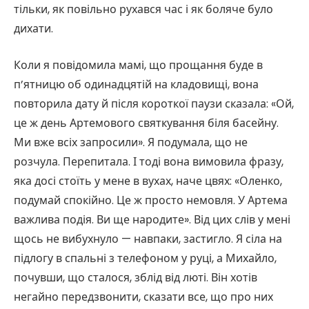
тільки, як повільно рухався час і як боляче було
дихати.
Коли я повідомила мамі, що прощання буде в
п’ятницю об одинадцятій на кладовищі, вона
повторила дату й після короткої паузи сказала: «Ой,
це ж день Артемового святкування біля басейну.
Ми вже всіх запросили». Я подумала, що не
розчула. Перепитала. І тоді вона вимовила фразу,
яка досі стоїть у мене в вухах, наче цвях: «Оленко,
подумай спокійно. Це ж просто немовля. У Артема
важлива подія. Ви ще народите». Від цих слів у мені
щось не вибухнуло — навпаки, застигло. Я сіла на
підлогу в спальні з телефоном у руці, а Михайло,
почувши, що сталося, зблід від люті. Він хотів
негайно передзвонити, сказати все, що про них