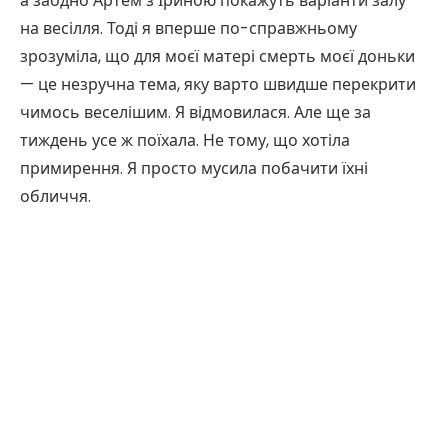
а заодно Артем з Іриною покажуть варіанти залу
на весілля. Тоді я вперше по-справжньому
зрозуміла, що для моєї матері смерть моєї доньки
— це незручна тема, яку варто швидше перекрити
чимось веселішим. Я відмовилася. Але ще за
тиждень усе ж поїхала. Не тому, що хотіла
примирення. Я просто мусила побачити їхні
обличчя.