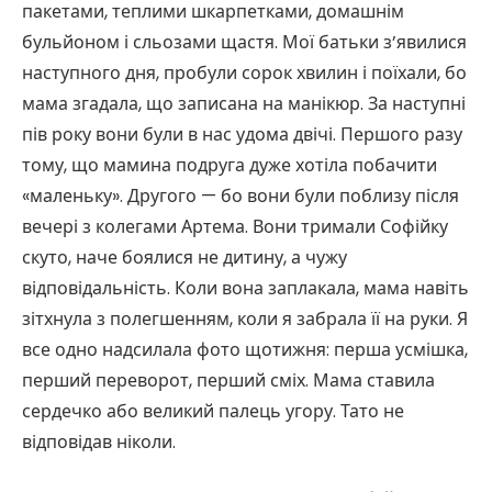
пакетами, теплими шкарпетками, домашнім
бульйоном і сльозами щастя. Мої батьки з’явилися
наступного дня, пробули сорок хвилин і поїхали, бо
мама згадала, що записана на манікюр. За наступні
пів року вони були в нас удома двічі. Першого разу
тому, що мамина подруга дуже хотіла побачити
«маленьку». Другого — бо вони були поблизу після
вечері з колегами Артема. Вони тримали Софійку
скуто, наче боялися не дитину, а чужу
відповідальність. Коли вона заплакала, мама навіть
зітхнула з полегшенням, коли я забрала її на руки. Я
все одно надсилала фото щотижня: перша усмішка,
перший переворот, перший сміх. Мама ставила
сердечко або великий палець угору. Тато не
відповідав ніколи.