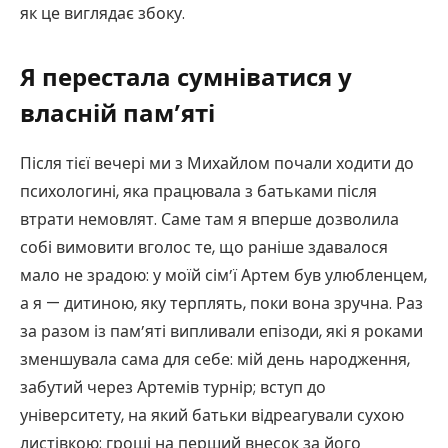
як це виглядає збоку.
Я перестала сумніватися у
власній пам’яті
Після тієї вечері ми з Михайлом почали ходити до
психологині, яка працювала з батьками після
втрати немовлят. Саме там я вперше дозволила
собі вимовити вголос те, що раніше здавалося
мало не зрадою: у моїй сім’ї Артем був улюбленцем,
а я — дитиною, яку терплять, поки вона зручна. Раз
за разом із пам’яті випливали епізоди, які я роками
зменшувала сама для себе: мій день народження,
забутий через Артемів турнір; вступ до
університету, на який батьки відреагували сухою
листівкою; гроші на перший внесок за його