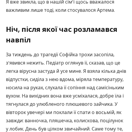
Я вже звикла, що в нашій сім’ї щось вважалося
важливим лише тоді, коли стосувалося Артема.
Ніч, після якої час розламався
навпіл
За тиждень до трагедії Софійка трохи засопіла,
з’явився нежить. Педіатр оглянув її, сказав, що це
легка вірусна застуда й усе мине. Я взяла кілька днів
відпустки, сиділа з нею вдома, міряла температуру,
носила на руках, слухала її сопіння над самісіньким
вухом. На вихідних вона вже усміхалася, добре їла і
тягнулася до улюбленого плюшевого зайчика. У
вівторок увечері ми поклали її спати о восьмій, як
завжди: ванночка, пляшечка, колискова, поцілунок
у лобик. День був цілком звичайний. Саме тому те,