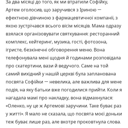
За два місяці до того, як ми втратили Софійку,
Артем оголосив, що заручився з Іриною —
ефектною дівчиною з фармацевтичної компанії, з
якою зустрічався всього вісім місяців. Мама одразу
взялася організовувати святкування: ресторанний
комплекс, кейтеринг, музика, гості, фотозона,
ігристе, безкінечні обговорення меню. Вона
телефонувала мені щодня й годинами розповідала
про скатертини, вази й ведучого. Саме на той
самий вихідний у нашій церкві була запланована
посвята Софійки — невелика, але важлива для мене
подія, на яку батьки вже погодилися прийти. Коли я
нагадала мамі про накладку, вона відмахнулася:
«Оленко, ну це ж Артемові заручини. Таке буває раз
у житті». Я мало не сказала, що посвята моєї доньки
теж буває лише раз, але вкотре проковтнула слова.