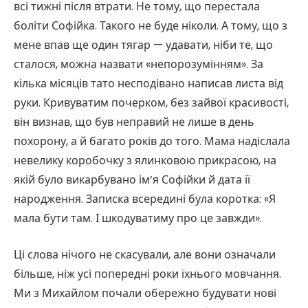
всі тижні після втрати. Не тому, що перестала
боліти Софійка. Такого не буде ніколи. А тому, що з
мене впав ще один тягар — удавати, ніби те, що
сталося, можна назвати «непорозумінням». За
кілька місяців тато несподівано написав листа від
руки. Кривуватим почерком, без зайвої красивості,
він визнав, що був неправий не лише в день
похорону, а й багато років до того. Мама надіслала
невелику коробочку з ялинковою прикрасою, на
якій було викарбувано ім’я Софійки й дата її
народження. Записка всередині була коротка: «Я
мала бути там. І шкодуватиму про це завжди».
Ці слова нічого не скасували, але вони означали
більше, ніж усі попередні роки їхнього мовчання.
Ми з Михайлом почали обережно будувати нові