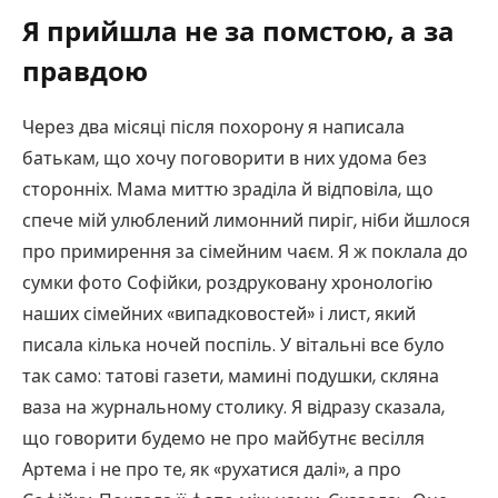
Я прийшла не за помстою, а за
правдою
Через два місяці після похорону я написала
батькам, що хочу поговорити в них удома без
сторонніх. Мама миттю зраділа й відповіла, що
спече мій улюблений лимонний пиріг, ніби йшлося
про примирення за сімейним чаєм. Я ж поклала до
сумки фото Софійки, роздруковану хронологію
наших сімейних «випадковостей» і лист, який
писала кілька ночей поспіль. У вітальні все було
так само: татові газети, мамині подушки, скляна
ваза на журнальному столику. Я відразу сказала,
що говорити будемо не про майбутнє весілля
Артема і не про те, як «рухатися далі», а про