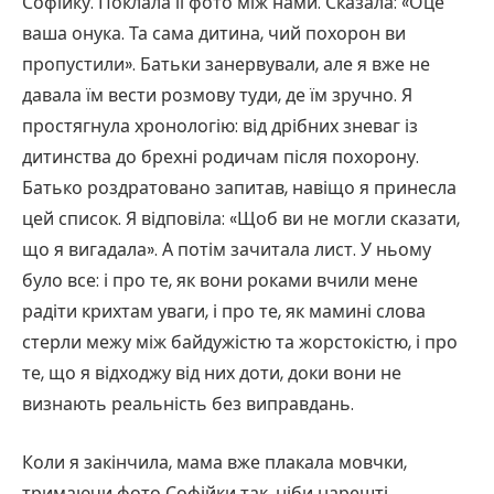
Софійку. Поклала її фото між нами. Сказала: «Оце
ваша онука. Та сама дитина, чий похорон ви
пропустили». Батьки занервували, але я вже не
давала їм вести розмову туди, де їм зручно. Я
простягнула хронологію: від дрібних зневаг із
дитинства до брехні родичам після похорону.
Батько роздратовано запитав, навіщо я принесла
цей список. Я відповіла: «Щоб ви не могли сказати,
що я вигадала». А потім зачитала лист. У ньому
було все: і про те, як вони роками вчили мене
радіти крихтам уваги, і про те, як мамині слова
стерли межу між байдужістю та жорстокістю, і про
те, що я відходжу від них доти, доки вони не
визнають реальність без виправдань.
Коли я закінчила, мама вже плакала мовчки,
тримаючи фото Софійки так, ніби нарешті