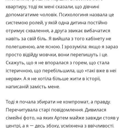
квартиру, тоді як мені сказали, що дівчині
допомагатиме чоловік. Психологиня назвала це
системою ролей, у якій одна дитина постійно
отримує схвалення, а друга звикає вибачатися
навіть за свій біль. Я вийшла з того кабінету не
полегшеною, але ясною. І зрозуміла: якщо я зараз
просто відійду мовчки, вони перепишуть і це.
Скажуть, що я не впоралася з горем, що стала
істеричною, що перебільшила, що «такі вже в неї
нерви». А я не хотіла більше жити в історії,
написаній замість мене.
Тоді я почала збирати не компромат, а правду.
Перечитувала старі повідомлення. Дивилася
сімейні фото, на яких Артем майже завжди стояв у
центрі, а я — десь збоку, усміхнена з ввічливості.