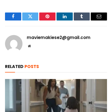
Facebook
Twitter
Pinterest
LinkedIn
Tumblr
Email
maviemakiese2@gmail.com
Website
RELATED
POSTS