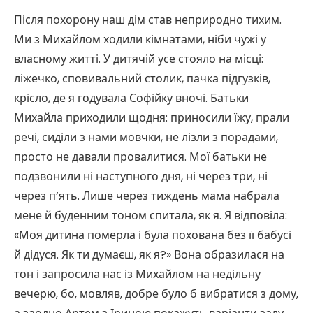
Після похорону наш дім став неприродно тихим.
Ми з Михайлом ходили кімнатами, ніби чужі у
власному житті. У дитячій усе стояло на місці:
ліжечко, сповивальний столик, пачка підгузків,
крісло, де я годувала Софійку вночі. Батьки
Михайла приходили щодня: приносили їжу, прали
речі, сиділи з нами мовчки, не лізли з порадами,
просто не давали провалитися. Мої батьки не
подзвонили ні наступного дня, ні через три, ні
через п’ять. Лише через тиждень мама набрала
мене й буденним тоном спитала, як я. Я відповіла:
«Моя дитина померла і була похована без її бабусі
й дідуся. Як ти думаєш, як я?» Вона образилася на
тон і запросила нас із Михайлом на недільну
вечерю, бо, мовляв, добре було б вибратися з дому,