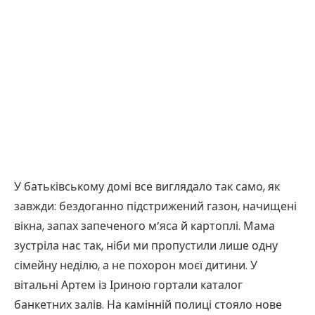
У батьківському домі все виглядало так само, як
завжди: бездоганно підстрижений газон, начищені
вікна, запах запеченого м’яса й картоплі. Мама
зустріла нас так, ніби ми пропустили лише одну
сімейну неділю, а не похорон моєї дитини. У
вітальні Артем із Іриною гортали каталог
банкетних залів. На камінній полиці стояло нове