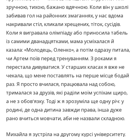
зручною, тихою, бажано вдячною. Коли він у школі
забивав гол на районних змаганнях, у нас вдома
накривали стіл, кликали хрещених, тіток, сусідів.
Коли я вигравала олімпіаду або приносила табель
із самими дванадцятками, мама усміхалася й
казала: «Молодець, Оленко», а потім одразу питала,
чи Артем поїв перед тренуванням. З роками я
перестала дивуватися. У старших класах я вже не
чекала, що мене поставлять на перше місце бодай
раз. Я просто вчилася, працювала над собою,
трималася за друзів, які раділи моїм успіхам щиро,
а не з обов’язку. Тоді ж я зрозуміла ще одну річ: у
родині, де одна дитина завжди права, інша дуже
рано вчиться мовчати, аби не назвали складною.
Михайла я зустріла на другому курсі університету.