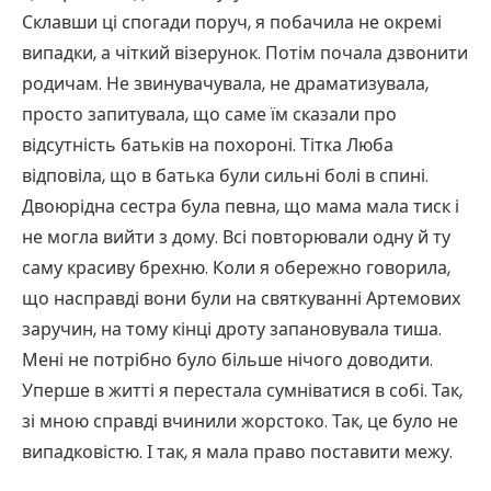
Склавши ці спогади поруч, я побачила не окремі
випадки, а чіткий візерунок. Потім почала дзвонити
родичам. Не звинувачувала, не драматизувала,
просто запитувала, що саме їм сказали про
відсутність батьків на похороні. Тітка Люба
відповіла, що в батька були сильні болі в спині.
Двоюрідна сестра була певна, що мама мала тиск і
не могла вийти з дому. Всі повторювали одну й ту
саму красиву брехню. Коли я обережно говорила,
що насправді вони були на святкуванні Артемових
заручин, на тому кінці дроту запановувала тиша.
Мені не потрібно було більше нічого доводити.
Уперше в житті я перестала сумніватися в собі. Так,
зі мною справді вчинили жорстоко. Так, це було не
випадковістю. І так, я мала право поставити межу.