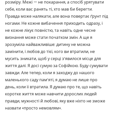
розміру. Межі — не покарання, а спосіб урятувати
себе, коли вас ранять ті, хто мав би берегти.
Правда може налякати, але вона повертає ґрунт під
ногами. Не кожне вибачення приходить одразу, і
не кожне лікує повністю, та навіть одне чесне
визнання може стати початком змін. А ще я
зрозуміла найважливіше: дитину не можна
замінити, і любов до тієї, кого ви втратили, не
мусить зникати, щоб у серці з’явилося місце для
життя далі. Я досі сумую за Софійкою. Буду сумувати
завжди. Але тепер, коли я заходжу до нашого
маленького саду пам’яті, я думаю не лише про
день, коли її втратила. Я думаю про те, що навіть
коротке життя може навчити дорослих людей
правди, мужності й любові, яку вже ніхто не зможе
назвати «просто немовлям».