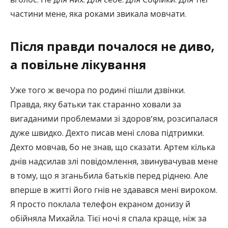
частини мене, яка роками звикала мовчати.
Після правди почалося не диво,
а повільне лікування
Уже того ж вечора по родині пішли дзвінки.
Правда, яку батьки так старанно ховали за
вигаданими проблемами зі здоров’ям, розсипалася
дуже швидко. Дехто писав мені слова підтримки.
Дехто мовчав, бо не знав, що сказати. Артем кілька
днів надсилав злі повідомлення, звинувачував мене
в тому, що я зганьбила батьків перед ріднею. Але
вперше в житті його гнів не здавався мені вироком.
Я просто поклала телефон екраном донизу й
обійняла Михайла. Тієї ночі я спала краще, ніж за