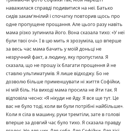
наважилася справді подивитися на неї. Батько
сидів закам’янілий і спочатку повторив щось про
одне пропущене прощання. Але цього разу навіть
мама різко зупинила його. Вона сказала тихо: «У неї
були твої очі». І в цю мить я зрозуміла, що вперше
за весь час мама бачить у моїй доньці не
незручний факт, а людину, яку пропустила. Я
сказала, що не прошу їх благати прощення й не
ставлю ультиматумів. Я лише відходжу. Бо не
дозволю більше применшувати ні життя Софійки,
ні мій біль. На виході мама просила не йти так. Я
відповіла чесно: «Я нікуди не йду. Я все ще тут. Це
вас не було тоді, коли ви були потрібні найбільше».
Коли я сіла в машину, руки тремтіли, зате в голові
вперше за довгий час було тихо. Я сказала правду
вголос. Не для них. Для себе. Для Софійки. Для тієї