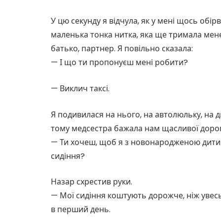
У цю секунду я відчула, як у мені щось обі
маленька тонка нитка, яка ще тримала мене
батько, партнер. Я повільно сказала:
— І що ти пропонуєш мені робити?
— Виклич таксі.
Я подивилася на нього, на автолюльку, на д
тому медсестра бажала нам щасливої дорог
— Ти хочеш, щоб я з новонародженою дитино
сидіння?
Назар схрестив руки.
— Мої сидіння коштують дорожче, ніж увес
в перший день.