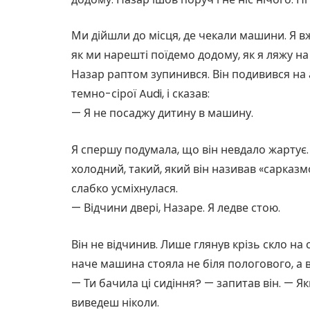
Ми дійшли до місця, де чекали машини. Я вже
як ми нарешті поїдемо додому, як я ляжу на
Назар раптом зупинився. Він подивився на 
темно-сірої Audi, і сказав:
— Я не посаджу дитину в машину.
Я спершу подумала, що він невдало жартує. 
холодний, такий, який він називав «сарказм
слабко усміхнулася.
— Відчини двері, Назаре. Я ледве стою.
Він не відчинив. Лише глянув крізь скло на 
наче машина стояла не біля пологового, а в
— Ти бачила ці сидіння? — запитав він. — 
виведеш ніколи.