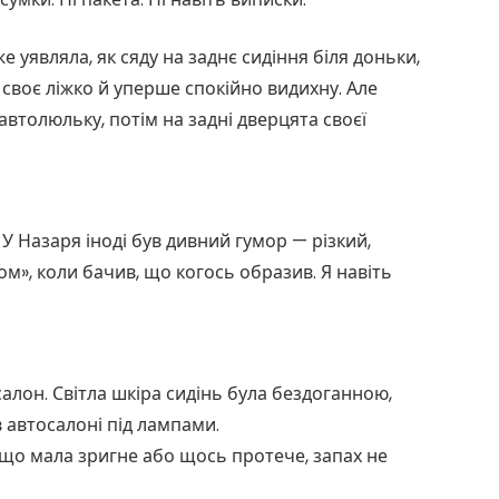
 уявляла, як сяду на заднє сидіння біля доньки,
 своє ліжко й уперше спокійно видихну. Але
автолюльку, потім на задні дверцята своєї
У Назаря іноді був дивний гумор — різкий,
ом», коли бачив, що когось образив. Я навіть
салон. Світла шкіра сидінь була бездоганною,
 автосалоні під лампами.
Якщо мала зригне або щось протече, запах не