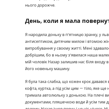
нього дорожче.
День, коли я мала поверн
Я народила доньку в п’ятницю зранку, у ль
антисептиком, дитячим милом і втомою жі
випробування у своєму житті. Мені здавалос
добрішим, бо в ньому з’явилася наша мален
мій чоловік Назар залишив нас біля входу в
його новеньку машину.
Я була така слабка, що кожен крок давався 
кофта, куртка, а під усім цим — тіло, яке ще
тримала автолюльку з донькою. На плечі ви
документами, пляшечкою води й усім тим др
додому. Назар ішов поруч і не ніс нічого. Ні 