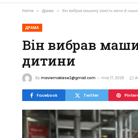
Home
Драма
Він вибрав машину замість мене й нашо
»
»
ДРАМА
Він вибрав маши
дитини
By
maviemakiese2@gmail.com
mai 17, 2026
A
Facebook
Twitter
Pinter