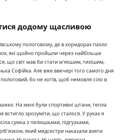
утися додому щасливою
вівському пологовому, де в коридорах пахло
нок, які щойно пройшли через найбільше
я, що світ мав би стати м’якшим, тихішим,
ька Софійка. Але вже ввечері того самого дня
 пологовий, бо не хотів, щоб немовля сіло в
важко. На мені були спортивні штани, тепла
 не встигло зрозуміти, що сталося. У руках я
сіла сумка з пелюшками, підгузками,
іб’язком, який медсестри наказали взяти
сумки. Ні пакета. Ні навіть виписки.