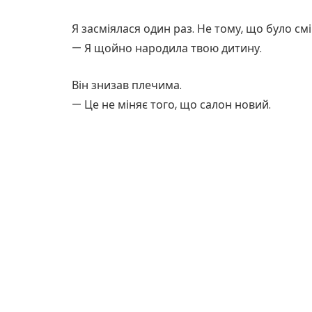
Я засміялася один раз. Не тому, що було смі
— Я щойно народила твою дитину.
Він знизав плечима.
— Це не міняє того, що салон новий.