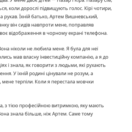
ва. У мене двоє дітей — Назар і Кіра. Назару сім,
ся, коли дорослі підвищують голос. Кірі чотири,
а рукав. Їхній батько, Артем Вишневський,
ранку він сидів навпроти мене, поправляв
 своє відображення в чорному екрані телефона.
Вона ніколи не любила мене. Я була для неї
олись мав власну інвестиційну компанію, а я до
х і знала, як говорити з людьми, які рухають
ння. У їхній родині цінували не розум, а
 мене терпіли. Коли я перестала мовчки
на, з тією професійною витримкою, яку мають
она знала більше, ніж Артем. Саме тому