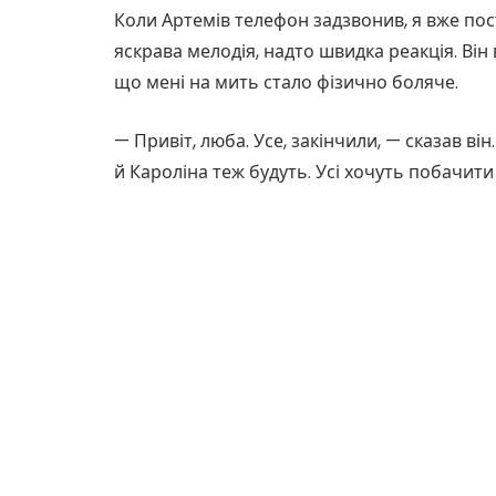
Коли Артемів телефон задзвонив, я вже пос
яскрава мелодія, надто швидка реакція. Він в
що мені на мить стало фізично боляче.
— Привіт, люба. Усе, закінчили, — сказав ві
й Кароліна теж будуть. Усі хочуть побачити