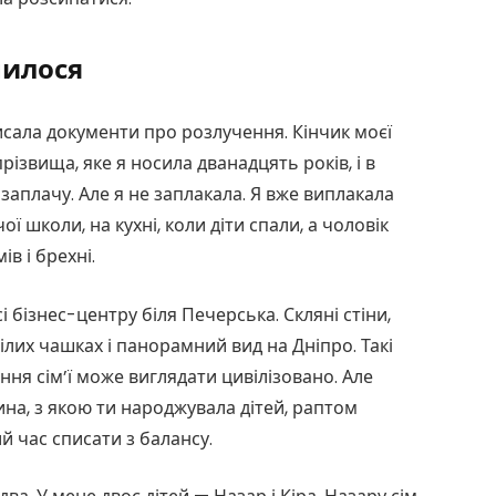
нилося
дписала документи про розлучення. Кінчик моєї
різвища, яке я носила дванадцять років, і в
я заплачу. Але я не заплакала. Я вже виплакала
ї школи, на кухні, коли діти спали, а чоловік
в і брехні.
 бізнес-центру біля Печерська. Скляні стіни,
білих чашках і панорамний вид на Дніпро. Такі
ння сім’ї може виглядати цивілізовано. Але
ина, з якою ти народжувала дітей, раптом
й час списати з балансу.