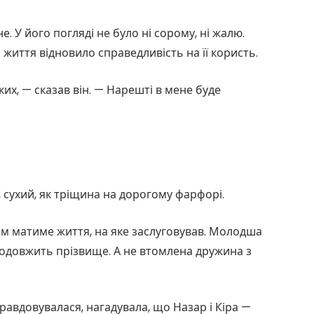
е. У його погляді не було ні сорому, ні жалю.
життя відновило справедливість на її користь.
х, — сказав він. — Нарешті в мене буде
й, сухий, як тріщина на дорогому фарфорі.
ем матиме життя, на яке заслуговував. Молодша
родовжить прізвище. А не втомлена дружина з
правдовувалася, нагадувала, що Назар і Кіра —