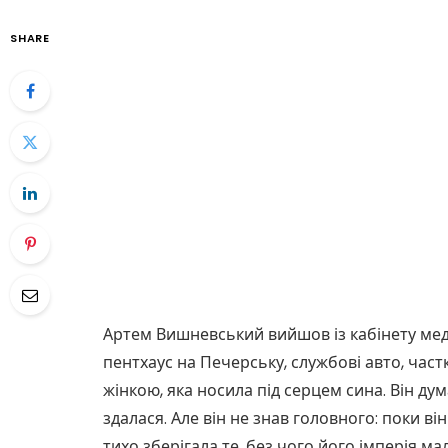
SHARE
Артем Вишневський вийшов із кабінету мед
пентхаус на Печерську, службові авто, час
жінкою, яка носила під серцем сина. Він д
здалася. Але він не знав головного: поки ві
тихо зберігала те, без чого його імперія ма