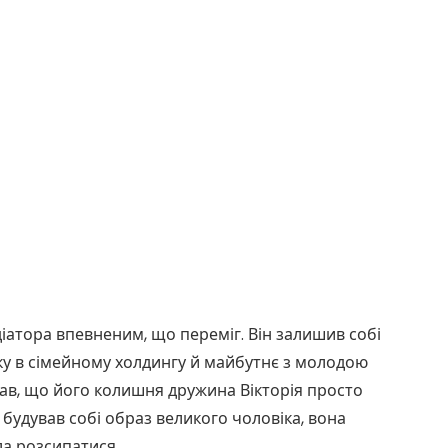
іатора впевненим, що переміг. Він залишив собі
тку в сімейному холдингу й майбутнє з молодою
умав, що його колишня дружина Вікторія просто
н будував собі образ великого чоловіка, вона
ла розсипатися.