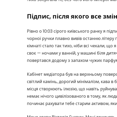
Підпис, після якого все змі
Рівно о 10:03 сірого київського ранку я пі
чорної ручки плавно вивів останню літеру п
кімнаті стало так тихо, ніби всі чекали, що 
своє — ночами у ванній, у машині біля дитячо
повертався додому з запахом чужих парфумі
Кабінет медіатора був на верхньому поверсі
світлий камінь, дорогий мінімалізм, кава в 
місця створюють ілюзію, що навіть руйнува
немає нічого цивілізованого в тому, як люд
починає рахувати тебе старим активом, яки