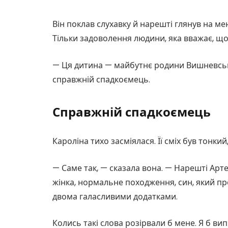
Він поклав слухавку й нарешті глянув на мен
Тільки задоволення людини, яка вважає, що 
— Ця дитина — майбутнє родини Вишневськи
справжній спадкоємець.
Справжній спадкоємець
Кароліна тихо засміялася. Її сміх був тонки
— Саме так, — сказала вона. — Нарешті Арт
жінка, нормальне походження, син, який п
двома галасливими додатками.
Колись такі слова розірвали б мене. Я б ви