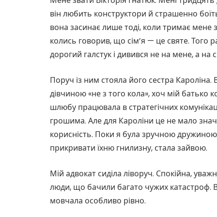
Мене звати Вікторія Гнатюк. Мені тридцять д
він любить конструктори й страшенно боїть
вона засинає лише тоді, коли тримає мене з
колись говорив, що сім’я — це святе. Того 
дорогий галстук і дивився не на мене, а на
Поруч із ним стояла його сестра Кароліна. 
дівчиною «не з того кола», хоч мій батько к
шлюбу працювала в стратегічних комунікація
грошима. Але для Кароліни це не мало значе
корисність. Поки я була зручною дружиною,
прикривати їхню гнилизну, стала зайвою.
Мій адвокат сиділа ліворуч. Спокійна, уваж
люди, що бачили багато чужих катастроф. В
мовчала особливо рівно.