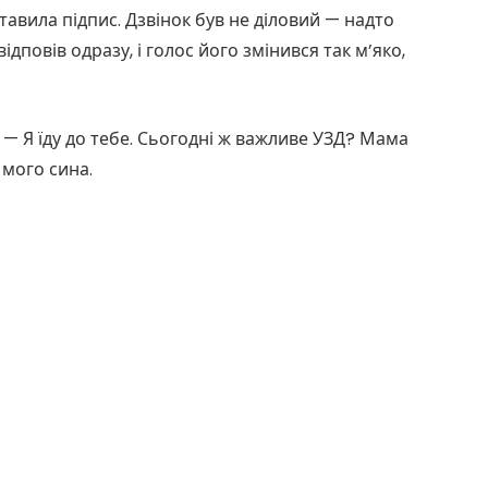
тавила підпис. Дзвінок був не діловий — надто
ідповів одразу, і голос його змінився так м’яко,
н. — Я їду до тебе. Сьогодні ж важливе УЗД? Мама
 мого сина.