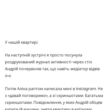
У нашій квартирі.
На наступній зустрічі я просто посунула
роздрукований журнал активності через стіл.
Андрій почервонів так, що навіть медіатор відвів
очі.
Потім Аліна раптом написала мені в Instagram. Не
з «давай поговоримо», а зі скриншотами. Багатьма
скриншотами. Повідомлення, у яких Андрій обіцяв
купити їй машину, зняти квартиру в елітному