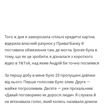
Того ж дня я заморозила спільні кредитні картки,
відкрила власний рахунок у ПриватБанку й
поставила обмеження там, де могла. Іронія була в
тому, що як це зробити, я дізналася з короткого
відео в TikTok, над яким Андрій би точно посміявся.
За першу добу в мене було 23 пропущені дзвінки
від нього. Перше голосове було злим. Друге —
майже погрозливим. Десяте — уже прохальним:
«Давай поговоримо як дорослі люди». Я слухала й
не впізнавала голос, який колись називала домом.