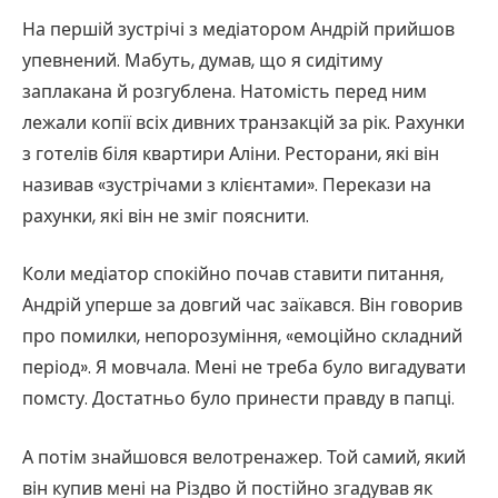
На першій зустрічі з медіатором Андрій прийшов
упевнений. Мабуть, думав, що я сидітиму
заплакана й розгублена. Натомість перед ним
лежали копії всіх дивних транзакцій за рік. Рахунки
з готелів біля квартири Аліни. Ресторани, які він
називав «зустрічами з клієнтами». Перекази на
рахунки, які він не зміг пояснити.
Коли медіатор спокійно почав ставити питання,
Андрій уперше за довгий час заїкався. Він говорив
про помилки, непорозуміння, «емоційно складний
період». Я мовчала. Мені не треба було вигадувати
помсту. Достатньо було принести правду в папці.
А потім знайшовся велотренажер. Той самий, який
він купив мені на Різдво й постійно згадував як