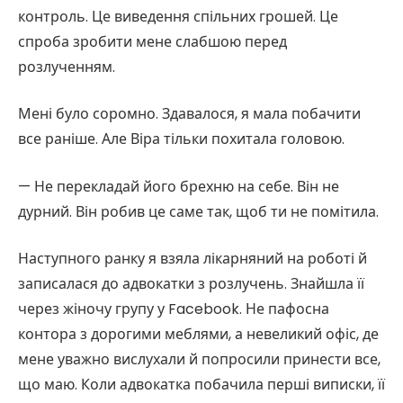
контроль. Це виведення спільних грошей. Це
спроба зробити мене слабшою перед
розлученням.
Мені було соромно. Здавалося, я мала побачити
все раніше. Але Віра тільки похитала головою.
— Не перекладай його брехню на себе. Він не
дурний. Він робив це саме так, щоб ти не помітила.
Наступного ранку я взяла лікарняний на роботі й
записалася до адвокатки з розлучень. Знайшла її
через жіночу групу у Facebook. Не пафосна
контора з дорогими меблями, а невеликий офіс, де
мене уважно вислухали й попросили принести все,
що маю. Коли адвокатка побачила перші виписки, її