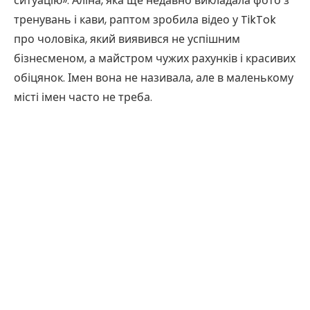
ситуацію». Аліна, яка ще недавно викладала фото з
тренувань і кави, раптом зробила відео у TikTok
про чоловіка, який виявився не успішним
бізнесменом, а майстром чужих рахунків і красивих
обіцянок. Імен вона не називала, але в маленькому
місті імен часто не треба.