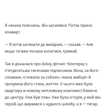
Я чекала пояснень. Він засміявся. Потім приніс
конверт.
— Я хотів зачекати до вихідних, — сказав. — Але
якщо ти вже почала копатися, тримай.
Так я дізналася про Аліну, фітнес-блогерку з
п’ятдесятьма тисячами підписників. Вона, за його
словами, «стежила за собою», «мала амбіції» й
«розуміла його стиль життя». У нього вже була
квартира в новому житловому комплексі ближче
до центру. Уже був план. Уже була історія, у якій він
герой, що вирвався з нудного шлюбу, а я — тягар,