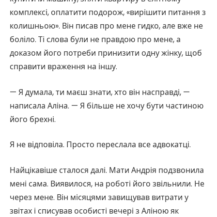
комплексі, оплатити подорож, «вирішити питання з
колишньою». Він писав про мене гидко, але вже не
боліло. Ті слова були не правдою про мене, а
доказом його потреби принизити одну жінку, щоб
справити враження на іншу.
— Я думала, ти маєш знати, хто він насправді, —
написала Аліна. — Я більше не хочу бути частиною
його брехні.
Я не відповіла. Просто переслала все адвокатці.
Найцікавіше сталося далі. Мати Андрія подзвонила
мені сама. Виявилося, на роботі його звільнили. Не
через мене. Він місяцями завищував витрати у
звітах і списував особисті вечері з Аліною як