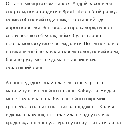
Останні місяці все змінилося. Андрій захопився
спортом, почав ходити в Sport Life о п’ятій ранку,
купив собі новий годинник, спортивний одяг,
дорогі кросівки. Він говорив про калорії, пульс і
«нову версію себе» так, ніби я була старою
програмою, яку вже час видалити. Потім почалися
натяки: мені б не завадив косметолог, новий крем,
більше руху, менше домашньої випічки,
сучасніший одяг.
А напередодні я знайшла чек із ювелірного
магазину в кишені його штанів. Каблучка. Не для
мене. І куплена вона була не з його окремих
грошей, а з наших спільних заощаджень. Коли я
відкрила рахунок, то побачила не одну велику
крадіжку, а повільну, акуратну втечу: п’ять тисяч на