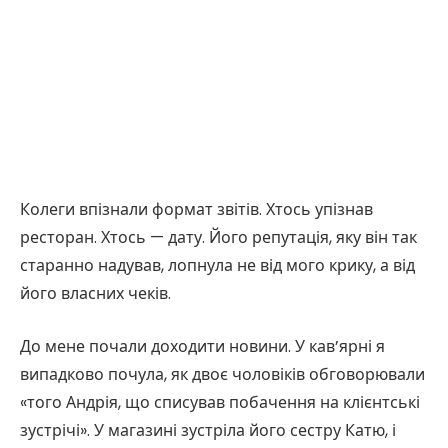
Колеги впізнали формат звітів. Хтось упізнав
ресторан. Хтось — дату. Його репутація, яку він так
старанно надував, лопнула не від мого крику, а від
його власних чеків.
До мене почали доходити новини. У кав’ярні я
випадково почула, як двоє чоловіків обговорювали
«того Андрія, що списував побачення на клієнтські
зустрічі». У магазині зустріла його сестру Катю, і