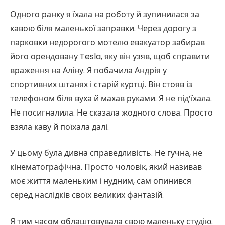
Одного ранку я їхала на роботу й зупинилася за
кавою біля маленької заправки. Через дорогу з
парковки недорогого мотелю евакуатор забирав
його орендовану Tesla, яку він узяв, щоб справити
враження на Аліну. Я побачила Андрія у
спортивних штанях і старій куртці. Він стояв із
телефоном біля вуха й махав руками. Я не під’їхала.
Не посигналила. Не сказала жодного слова. Просто
взяла каву й поїхала далі.
У цьому була дивна справедливість. Не гучна, не
кінематографічна. Просто чоловік, який називав
моє життя маленьким і нудним, сам опинився
серед наслідків своїх великих фантазій.
Я тим часом облаштовувала свою маленьку студію.