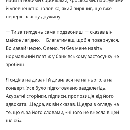
набита новими сорочками, кросівками, парфумами
й упевненістю чоловіка, який вирішив, що вже
переріс власну дружину.
— Ти за тиждень сама подзвониш, — сказав він
майже лагідно. — Благатимеш, щоб я повернувся.
Бо давай чесно, Олено, ти без мене навіть
нормальний платіж у банківському застосунку не
зробиш.
Я сиділа на дивані й дивилася не на нього, а на
конверт. Усе було підготовлено заздалегідь.
Акуратні сторінки, підписи, пропозиція від його
адвоката. Щедра, як він сказав. Щедра з огляду на
те, що я, за його словами, «нічого не внесла в цей
шлюб».