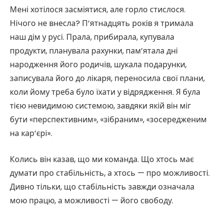
Мені хотілося засміятися, але горло стислося.
Нічого не внесла? П’ятнадцять років я тримала
наш дім у русі. Прала, прибирала, купувала
продукти, планувала рахунки, пам’ятала дні
народження його родичів, шукала подарунки,
записувала його до лікаря, переносила свої плани,
коли йому треба було їхати у відрядження. Я була
тією невидимою системою, завдяки якій він міг
бути «перспективним», «зібраним», «зосередженим
на кар’єрі».
Колись він казав, що ми команда. Що хтось має
думати про стабільність, а хтось — про можливості.
Дивно тільки, що стабільність завжди означала
мою працю, а можливості — його свободу.