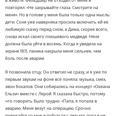
в животе. Фельдшер не отходил от меня и
повторял: «Не закрывайте глаза. Смотрите на
меня». Но в голове у меня была только одна мысль:
дети. Соня уже наверняка просила включить ей её
любимую сказку перед сном, а Дима, скорее всего,
снова искал своего плюшевого медведя. Няня
должна была уйти в восемь. Когда я увидела на
экране 19:11, паника накрыла меня сильнее, чем
боль после аварии.
Я позвонила отцу. Он ответил не сразу, и я уже по
первым звукам на фоне всё поняла: музыка, смех,
звон бокалов. Они собирались на концерт «Океана
Ельзи» вместе с Лерой. Я сказала быстро, потому
что говорить было трудно: «Папа, я попала в
аварию. Меня везут на операцию. Срочно
поезжайте ко мне и побудьте с детьми, пока я не