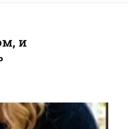
м, и
ь