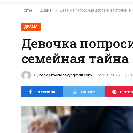
Home
Драма
Девочка попросила добавки за столом, 
»
»
ДРАМА
Девочка попроси
семейная тайна
By
maviemakiese2@gmail.com
mai 10, 2026
A
Facebook
Twitter
Pinter