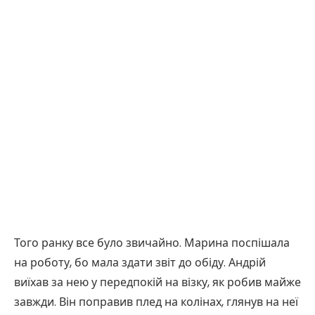
Того ранку все було звичайно. Марина поспішала
на роботу, бо мала здати звіт до обіду. Андрій
виїхав за нею у передпокій на візку, як робив майже
завжди. Він поправив плед на колінах, глянув на неї