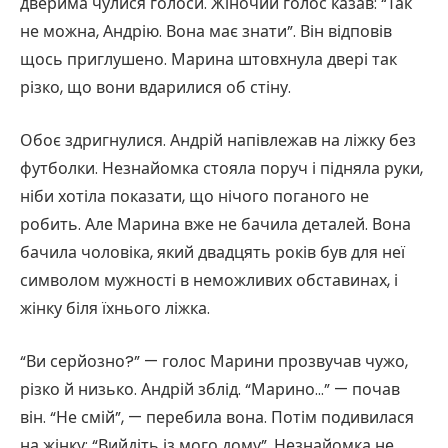
дверима чулися голоси. Жіночий голос казав: “Так
не можна, Андрію. Вона має знати”. Він відповів
щось приглушено. Марина штовхнула двері так
різко, що вони вдарилися об стіну.
Обоє здригнулися. Андрій напівлежав на ліжку без
футболки. Незнайомка стояла поруч і підняла руки,
ніби хотіла показати, що нічого поганого не
робить. Але Марина вже не бачила деталей. Вона
бачила чоловіка, який двадцять років був для неї
символом мужності в неможливих обставинах, і
жінку біля їхнього ліжка.
“Ви серйозно?” — голос Марини прозвучав чужо,
різко й низько. Андрій зблід. “Марино…” — почав
він. “Не смій”, — перебила вона. Потім подивилася
на жінку: “Вийдіть із мого дому”. Незнайомка не