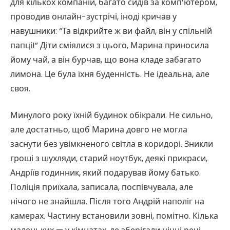
для кількох компаній, багато сидів за комп’ютером,
проводив онлайн-зустрічі, іноді кричав у
навушники: “Та відкрийте ж ви файл, він у спільній
папці!” Діти сміялися з цього, Марина приносила
йому чай, а він бурчав, що вона кладе забагато
лимона. Це була їхня буденність. Не ідеальна, але
своя.
Минулого року їхній будинок обікрали. Не сильно,
але достатньо, щоб Марина довго не могла
заснути без увімкненого світла в коридорі. Зникли
гроші з шухляди, старий ноутбук, деякі прикраси,
Андріїв годинник, який подарував йому батько.
Поліція приїхала, записала, поспівчувала, але
нічого не знайшла. Після того Андрій наполіг на
камерах. Частину встановили зовні, помітно. Кілька