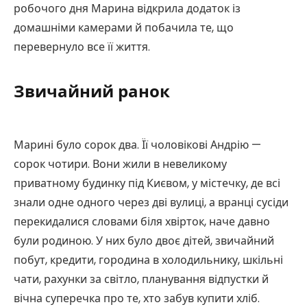
робочого дня Марина відкрила додаток із
домашніми камерами й побачила те, що
перевернуло все її життя.
Звичайний ранок
Марині було сорок два. Її чоловікові Андрію —
сорок чотири. Вони жили в невеликому
приватному будинку під Києвом, у містечку, де всі
знали одне одного через дві вулиці, а вранці сусіди
перекидалися словами біля хвірток, наче давно
були родиною. У них було двоє дітей, звичайний
побут, кредити, городина в холодильнику, шкільні
чати, рахунки за світло, планування відпустки й
вічна суперечка про те, хто забув купити хліб.