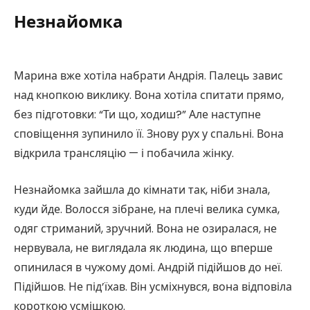
Незнайомка
Марина вже хотіла набрати Андрія. Палець завис
над кнопкою виклику. Вона хотіла спитати прямо,
без підготовки: “Ти що, ходиш?” Але наступне
сповіщення зупинило її. Знову рух у спальні. Вона
відкрила трансляцію — і побачила жінку.
Незнайомка зайшла до кімнати так, ніби знала,
куди йде. Волосся зібране, на плечі велика сумка,
одяг стриманий, зручний. Вона не озиралася, не
нервувала, не виглядала як людина, що вперше
опинилася в чужому домі. Андрій підійшов до неї.
Підійшов. Не під’їхав. Він усміхнувся, вона відповіла
короткою усмішкою.