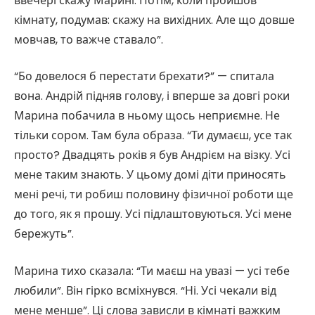
ввечері скажу Марині. Потім, коли пройшов
кімнату, подумав: скажу на вихідних. Але що довше
мовчав, то важче ставало”.
“Бо довелося б перестати брехати?” — спитала
вона. Андрій підняв голову, і вперше за довгі роки
Марина побачила в ньому щось неприємне. Не
тільки сором. Там була образа. “Ти думаєш, усе так
просто? Двадцять років я був Андрієм на візку. Усі
мене таким знають. У цьому домі діти приносять
мені речі, ти робиш половину фізичної роботи ще
до того, як я прошу. Усі підлаштовуються. Усі мене
бережуть”.
Марина тихо сказала: “Ти маєш на увазі — усі тебе
любили”. Він гірко всміхнувся. “Ні. Усі чекали від
мене менше”. Ці слова зависли в кімнаті важким