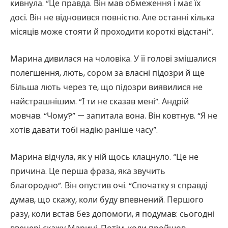
кивнула. “Це правда. Він мав обмеження і має їх
досі. Він не відновився повністю. Але останні кілька
місяців може стояти й проходити короткі відстані”.
Марина дивилася на чоловіка. У її голові змішалися
полегшення, лють, сором за власні підозри й ще
більша лють через те, що підозри виявилися не
найстрашнішим. “І ти не сказав мені”. Андрій
мовчав. “Чому?” — запитала вона. Він ковтнув. “Я не
хотів давати тобі надію раніше часу”.
Марина відчула, як у ній щось клацнуло. “Це не
причина. Це перша фраза, яка звучить
благородно”. Він опустив очі. “Спочатку я справді
думав, що скажу, коли буду впевнений. Першого
разу, коли встав без допомоги, я подумав: сьогодні