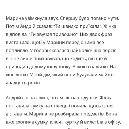
Марина увімкнула звук. Спершу було погано чути.
Потім Андрій сказав: “Ти швидко приїхала”. Жінка
відповіла: “Ти звучав тривожно”. Цих двох фраз
вистачило, щоб у Марини перед очима все
попливло. У голові склалася найболючіша версія:
він не лише приховував, що ходить, він ще й
приводив додому іншу жінку. У їхню спальню. На
їхнє ліжко. У той дім, який вони будували майже
двадцять років.
Андрій сів на ліжко, потім ліг на подушки. Жінка
поставила сумку на стілець і почала щось із неї
діставати. Марина не розбирала предметів. Вона
вже схопила сумку, ключі, куртку й вилетіла з офісу,