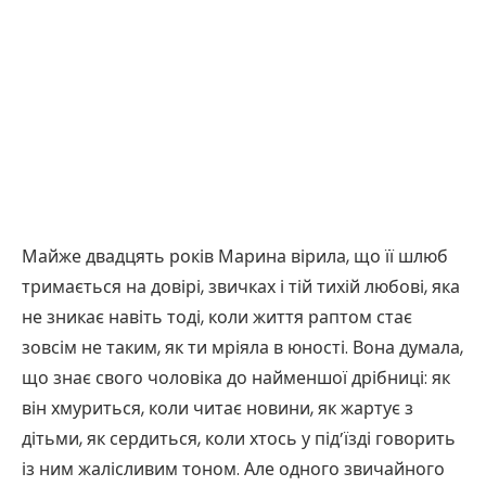
Майже двадцять років Марина вірила, що її шлюб
тримається на довірі, звичках і тій тихій любові, яка
не зникає навіть тоді, коли життя раптом стає
зовсім не таким, як ти мріяла в юності. Вона думала,
що знає свого чоловіка до найменшої дрібниці: як
він хмуриться, коли читає новини, як жартує з
дітьми, як сердиться, коли хтось у під’їзді говорить
із ним жалісливим тоном. Але одного звичайного