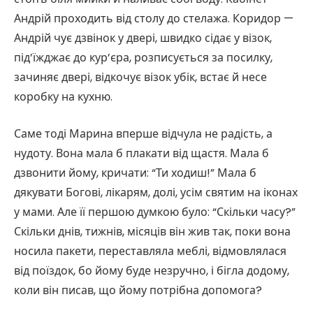
Андрій проходить від столу до стелажа. Коридор —
Андрій чує дзвінок у двері, швидко сідає у візок,
під’їжджає до кур’єра, розписується за посилку,
зачиняє двері, відкочує візок убік, встає й несе
коробку на кухню.
Саме тоді Марина вперше відчула не радість, а
нудоту. Вона мала б плакати від щастя. Мала б
дзвонити йому, кричати: “Ти ходиш!” Мала б
дякувати Богові, лікарям, долі, усім святим на іконах
у мами. Але її першою думкою було: “Скільки часу?”
Скільки днів, тижнів, місяців він жив так, поки вона
носила пакети, переставляла меблі, відмовлялася
від поїздок, бо йому буде незручно, і бігла додому,
коли він писав, що йому потрібна допомога?