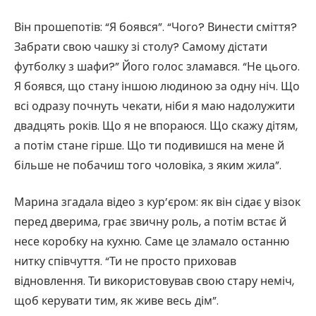
Він прошепотів: “Я боявся”. “Чого? Винести сміття?
Забрати свою чашку зі столу? Самому дістати
футболку з шафи?” Його голос зламався. “Не цього.
Я боявся, що стану іншою людиною за одну ніч. Що
всі одразу почнуть чекати, ніби я маю надолужити
двадцять років. Що я не впораюся. Що скажу дітям,
а потім стане гірше. Що ти подивишся на мене й
більше не побачиш того чоловіка, з яким жила”.
Марина згадала відео з кур’єром: як він сідає у візок
перед дверима, грає звичну роль, а потім встає й
несе коробку на кухню. Саме це зламало останню
нитку співчуття. “Ти не просто приховав
відновлення. Ти використовував свою стару неміч,
щоб керувати тим, як живе весь дім”.