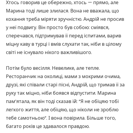
Хтось говорив це обережно, хтось — прямо, але
Марина тоді лише злилася. Вона не вважала, що
кохання треба міряти зручністю. Андрій не просив
у неї подвигу. Він просто був собою: сміявся,
сперечався, підтримував її перед іспитами, варив
міцну каву в турці і вмів слухати так, ніби в цілому
світі не існувало нікого важливішого.
Потім було весілля. Невелике, але тепле.
Ресторанчик на околиці, мами з мокрими очима,
друзі, які співали старі пісні, Андрій, що тримав її за
руку так міцно, ніби боявся відпустити. Марина
пам’ятала, як він тоді сказав їй: “Я не обіцяю тобі
легкого життя, але обіцяю, що ніколи не зроблю
тебе самотньою”. І вона повірила. Більше того,
багато років це здавалося правдою.