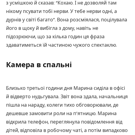
з усмішкою й сказав: “Кохаю. І не дозволяй там
нікому псувати тобі нерви. У тебе нерви одні, а
дурнів у світі багато”. Вона розсміялася, поцілувала
його в щоку й вибігла з дому, навіть не
підозрюючи, що за кілька годин ця фраза
здаватиметься їй частиною чужого спектаклю.
Камера в спальні
Близько третьої години дня Марина сиділа в офісі
й відверто нудьгувала. Звіт вона здала, начальниця
пішла на нараду, колеги тихо обговорювали, де
дешевше замовити роли на п’ятницю. Марина
відкрила телефон, переглянула повідомлення від
дітей, відповіла в робочому чаті, а потім випадково