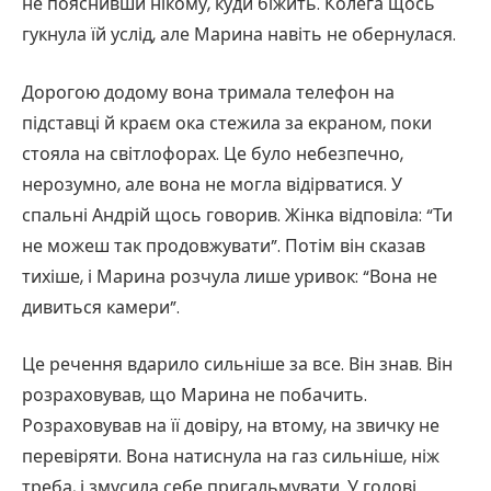
не пояснивши нікому, куди біжить. Колега щось
гукнула їй услід, але Марина навіть не обернулася.
Дорогою додому вона тримала телефон на
підставці й краєм ока стежила за екраном, поки
стояла на світлофорах. Це було небезпечно,
нерозумно, але вона не могла відірватися. У
спальні Андрій щось говорив. Жінка відповіла: “Ти
не можеш так продовжувати”. Потім він сказав
тихіше, і Марина розчула лише уривок: “Вона не
дивиться камери”.
Це речення вдарило сильніше за все. Він знав. Він
розраховував, що Марина не побачить.
Розраховував на її довіру, на втому, на звичку не
перевіряти. Вона натиснула на газ сильніше, ніж
треба, і змусила себе пригальмувати. У голові