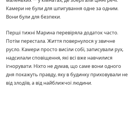
маленьких — у кімнатах, де зберігали цінні речі.
Камери не були для шпигування одне за одним.
Вони були для безпеки.
Перші тижні Марина перевіряла додаток часто.
Потім перестала. Життя повернулося у звичне
русло. Камери просто висіли собі, записували рух,
надсилали сповіщення, які всі вже навчилися
ігнорувати. Ніхто не думав, що саме вони одного
дня покажуть правду, яку в будинку приховували не
від злодіїв, а від найближчої людини.