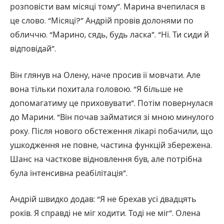
розповісти вам місяці тому”. Марина вчепилася в
це слово. “Місяці?” Андрій провів долонями по
обличчю. “Марино, сядь, будь ласка”. “Ні. Ти сиди й
відповідай”.
Він глянув на Олену, наче просив її мовчати. Але
вона тільки похитала головою. “Я більше не
допомагатиму це приховувати”. Потім повернулася
до Марини. “Він почав займатися зі мною минулого
року. Після нового обстеження лікарі побачили, що
ушкодження не повне, частина функцій збережена.
Шанс на часткове відновлення був, але потрібна
була інтенсивна реабілітація”.
Андрій швидко додав: “Я не брехав усі двадцять
років. Я справді не міг ходити. Тоді не міг”. Олена