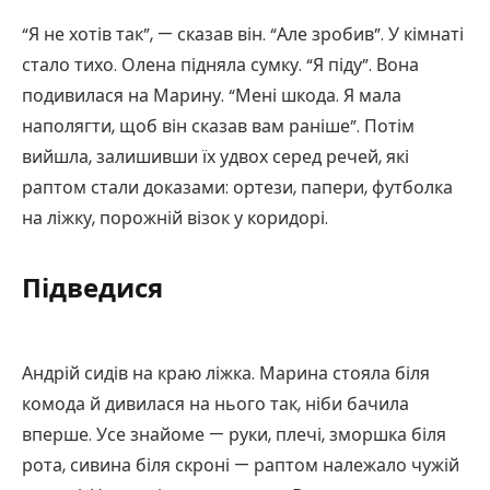
“Я не хотів так”, — сказав він. “Але зробив”. У кімнаті
стало тихо. Олена підняла сумку. “Я піду”. Вона
подивилася на Марину. “Мені шкода. Я мала
наполягти, щоб він сказав вам раніше”. Потім
вийшла, залишивши їх удвох серед речей, які
раптом стали доказами: ортези, папери, футболка
на ліжку, порожній візок у коридорі.
Підведися
Андрій сидів на краю ліжка. Марина стояла біля
комода й дивилася на нього так, ніби бачила
вперше. Усе знайоме — руки, плечі, зморшка біля
рота, сивина біля скроні — раптом належало чужій