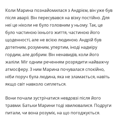
Коли Марина познайомилася з Андрієм, він уже був
після аварії. Він пересувався на візку постійно. Для
неї це ніколи не було головним у ньому. Так, це
було частиною їхнього життя, частиною його
щоденності, але не всією людиною. Андрій був
дотепним, розумним, упертим, іноді надміру
гордим, але добрим. Він ненавидів, коли його
жаліли. Міг одним реченням розрядити найважчу
атмосферу. З ним Марина почувалася спокійно,
ніби поруч була людина, яка не зламається, навіть
якщо світ навколо сиплеться.
Вони почали зустрічатися невдовзі після його
травми. Батьки Марини тоді хвилювалися. Подруги
питали, чи вона розуміє, на що погоджується.