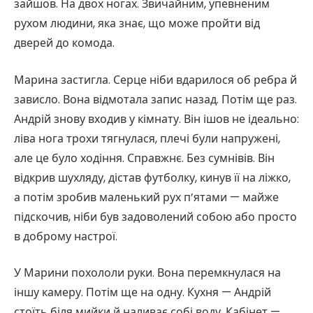
зайшов. На двох ногах. Звичайним, упевненим
рухом людини, яка знає, що може пройти від
дверей до комода.
Марина застигла. Серце ніби вдарилося об ребра й
зависло. Вона відмотала запис назад. Потім ще раз.
Андрій знову входив у кімнату. Він ішов не ідеально:
ліва нога трохи тягнулася, плечі були напружені,
але це було ходіння. Справжнє. Без сумнівів. Він
відкрив шухляду, дістав футболку, кинув її на ліжко,
а потім зробив маленький рух п’ятами — майже
підскочив, ніби був задоволений собою або просто
в доброму настрої.
У Марини похололи руки. Вона перемкнулася на
іншу камеру. Потім ще на одну. Кухня — Андрій
стоїть біля мийки й наливає собі воду. Кабінет —