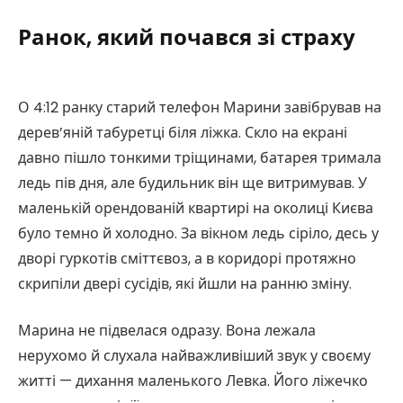
Ранок, який почався зі страху
О 4:12 ранку старий телефон Марини завібрував на
дерев’яній табуретці біля ліжка. Скло на екрані
давно пішло тонкими тріщинами, батарея тримала
ледь пів дня, але будильник він ще витримував. У
маленькій орендованій квартирі на околиці Києва
було темно й холодно. За вікном ледь сіріло, десь у
дворі гуркотів сміттєвоз, а в коридорі протяжно
скрипіли двері сусідів, які йшли на ранню зміну.
Марина не підвелася одразу. Вона лежала
нерухомо й слухала найважливіший звук у своєму
житті — дихання маленького Левка. Його ліжечко