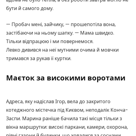
бути й самого дому.
— Пробач мені, зайчику, — прошепотіла вона,
застібаючи на ньому шапку. — Мама швидко.
Тільки відпрацюю і ми повернемося.
Левко дивився на неї мутними очима й мовчки
тримався за рукав її куртки.
Маєток за високими воротами
Адреса, яку надіслав Ігор, вела до закритого
котеджного містечка під Києвом, неподалік Конча-
Заспи. Марина раніше бачила такі місця тільки з
вікна маршрутки: високі паркани, камери, охорона,
рівні газони й будинки, що ховалися за соснами.