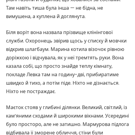
Там навіть тиша була інша — не бідна, не
вимушена, а куплена й доглянута.
Біля воріт вона назвала прізвище клінінгової
служби. Охоронець звірив щось у списку й мовчки
відкрив шлагбаум. Марина котила візочок рівною
доріжкою і відчувала, як у неї тремтять руки. Вона
казала собі, що просто знайде теплу кімнату,
покладе Левка там на годину-дві, прибиратиме
швидко й тихо, а потім піде. Ніхто не дізнається.
Ніхто не постраждає.
Маєток стояв у глибині ділянки. Великий, світлий, із
кам’яними сходами й широкими вікнами. Усередині
було просторо, але не затишно. Мармурова підлога
відбивала її зморене обличчя, стіни були