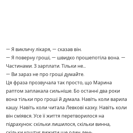
— Я викличу лікаря, — сказав він.
— Я поверну гроші, — швидко прошепотіла вона. —
Частинами. З зарплати. Тільки не…
— Ви зараз не про гроші думайте.
Ця фраза прозвучала так просто, що Марина
раптом заплакала сильніше. Бо останні два роки
вона тільки про гроші й думала. Навіть коли варила
кашу. Навіть коли читала Левкові казку. Навіть коли
він сміявся. Усе її життя перетворилося на
підрахунок: скільки лишилося, скільки винна,
скільки коштує вижити ще один день.