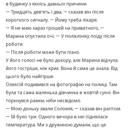
в будинку з якоїсь давньої причини.
— Тридцять дев’ять і два, — сказав він після
короткого сигналу. — Йому треба лікаря.
— Я не маю зараз грошей на приватного, —
Марина опустила очі. — У поліклініку поїду після
роботи.
— Після роботи може бути пізно.
У його голосі не було докору, але Марина відчула
його гостріше, ніж крик. Вона й сама це знала. Від
цього було найгірше.
Олексій подивився на фотографію на полиці. Там
була та сама маленька дівчинка в жовтій сукні. Він
торкнувся рамки, ніби несвідомо.
— Мою доньку звали Соломія, — сказав він раптом.
— Їй було три. Одного вечора в неї піднялася
температура. Ми з дружиною думали, що це