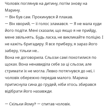
Чоловік поглянув на дитину, потім знову на
Марину.
— Він був сам. Прокинувся й плакав.
— Він хворий, — її голос зламався. — Я не мала куди
його подіти. Мені сказали, що якщо я не прийду,
мене звільнять. Будь ласка, не викликайте поліцію. І
не кажіть бригадиру. Я все приберу, я зараз його
заберу, тільки не…
Вона не договорила. Сльози самі покотилися по
щоках. Вона ненавиділа себе за ці сльози, але
стримати їх не могла. Левко потягнувся до неї, і
чоловік обережно передав малого. Марина
притиснула сина до грудей, ніби хтось збирався
відібрати його назавжди.
— Скільки йому? — спитав чоловік.