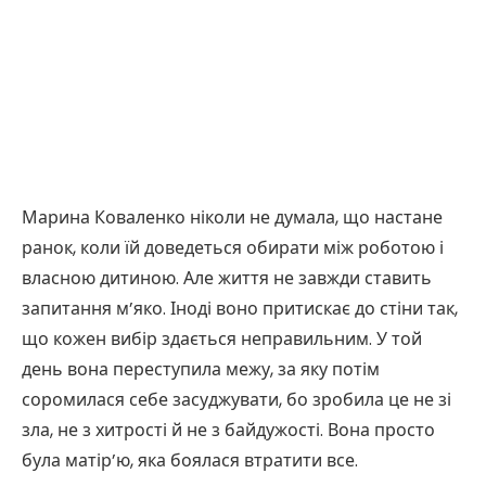
Марина Коваленко ніколи не думала, що настане
ранок, коли їй доведеться обирати між роботою і
власною дитиною. Але життя не завжди ставить
запитання м’яко. Іноді воно притискає до стіни так,
що кожен вибір здається неправильним. У той
день вона переступила межу, за яку потім
соромилася себе засуджувати, бо зробила це не зі
зла, не з хитрості й не з байдужості. Вона просто
була матір’ю, яка боялася втратити все.