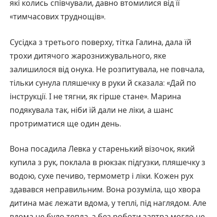
які колись співчували, давно втомилися від її
«тимчасових труднощів».
Сусідка з третього поверху, тітка Галина, дала їй
трохи дитячого жарознижувального, яке
залишилося від онука. Не розпитувала, не повчала,
тільки сунула пляшечку в руки й сказала: «Дай по
інструкції. І не тягни, як гірше стане». Марина
подякувала так, ніби їй дали не ліки, а шанс
протриматися ще один день.
Вона посадила Левка у старенький візочок, який
купила з рук, поклала в рюкзак підгузки, пляшечку з
водою, сухе печиво, термометр і ліки. Кожен рух
здавався неправильним. Вона розуміла, що хвора
дитина має лежати вдома, у теплі, під наглядом. Але
вдома не було тепла, а без роботи завтра могло не