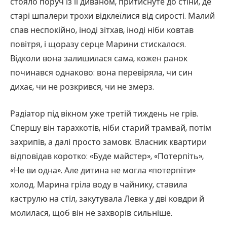
стояло поруч із її диваном, притиснуте до стіни, де
старі шпалери трохи відклеїлися від сирості. Малий
спав неспокійно, іноді зітхав, іноді ніби ковтав
повітря, і щоразу серце Марини стискалося.
Відколи вона залишилася сама, кожен ранок
починався однаково: вона перевіряла, чи син
дихає, чи не розкрився, чи не змерз.
Радіатор під вікном уже третій тиждень не грів.
Спершу він тарахкотів, ніби старий трамвай, потім
захрипів, а далі просто замовк. Власник квартири
відповідав коротко: «Буде майстер», «Потерпіть»,
«Не ви одна». Але дитина не могла «потерпіти»
холод. Марина гріла воду в чайнику, ставила
каструлю на стіл, закутувала Левка у дві ковдри й
молилася, щоб він не захворів сильніше.