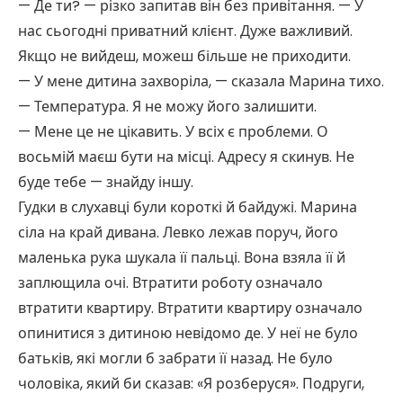
— Де ти? — різко запитав він без привітання. — У
нас сьогодні приватний клієнт. Дуже важливий.
Якщо не вийдеш, можеш більше не приходити.
— У мене дитина захворіла, — сказала Марина тихо.
— Температура. Я не можу його залишити.
— Мене це не цікавить. У всіх є проблеми. О
восьмій маєш бути на місці. Адресу я скинув. Не
буде тебе — знайду іншу.
Гудки в слухавці були короткі й байдужі. Марина
сіла на край дивана. Левко лежав поруч, його
маленька рука шукала її пальці. Вона взяла її й
заплющила очі. Втратити роботу означало
втратити квартиру. Втратити квартиру означало
опинитися з дитиною невідомо де. У неї не було
батьків, які могли б забрати її назад. Не було
чоловіка, який би сказав: «Я розберуся». Подруги,