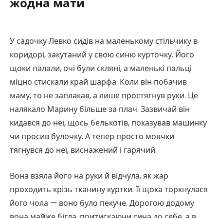
жодна мати
У садочку Левко сидів на маленькому стільчику в
коридорі, закутаний у свою синю курточку. Його
щоки палали, очі були скляні, а маленькі пальці
міцно стискали край шарфа. Коли він побачив
маму, то не заплакав, а лише простягнув руки. Це
налякало Марину більше за плач. Зазвичай він
кидався до неї, щось белькотів, показував машинку
чи просив булочку. А тепер просто мовчки
тягнувся до неї, виснажений і гарячий.
Вона взяла його на руки й відчула, як жар
проходить крізь тканину куртки. Її щока торкнулася
його чола — воно було пекуче. Дорогою додому
вона майже бігла, притискаючи сина до себе, а в