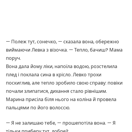
— Полеж тут, сонечко, — сказала вона, обережно
виймаючи Левка з візочка. — Тепло, бачиш? Мама
поруч.
Вона дала йому ліки, напоїла водою, розстелила
плед і поклала сина в крісло. Левко трохи
поскиглив, але тепло зробило свою справу: повіки
почали злипатися, дихання стало рівнішим.
Марина присіла біля нього на коліна й провела
пальцями по його волоссю.
— Я не залишаю тебе, — прошепотіла вона. — Я
тільки приберу тут, добре?