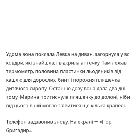
Удома вона поклала Левка на диван, загорнула у всі
ковдри, які знайшла, і відкрила аптечку. Там лежав
термометр, половина пластинки льодяників від
кашлю для дорослих, бинт і порожня пляшечка
дитячого сиропу. Останню дозу вона дала два дні
тому. Марина притиснула пляшечку до долоні, ніби
від цього в ній могло з’явитися ще кілька крапель.
Телефон задзвонив знову. На екрані — «Ігор,
бригадир».