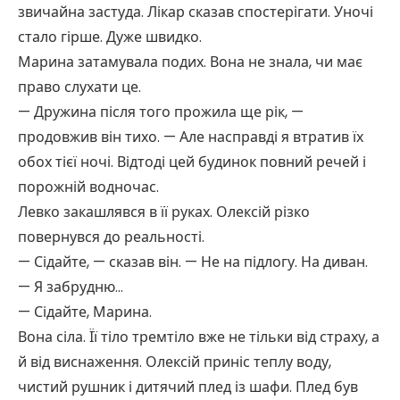
звичайна застуда. Лікар сказав спостерігати. Уночі
стало гірше. Дуже швидко.
Марина затамувала подих. Вона не знала, чи має
право слухати це.
— Дружина після того прожила ще рік, —
продовжив він тихо. — Але насправді я втратив їх
обох тієї ночі. Відтоді цей будинок повний речей і
порожній водночас.
Левко закашлявся в її руках. Олексій різко
повернувся до реальності.
— Сідайте, — сказав він. — Не на підлогу. На диван.
— Я забрудню…
— Сідайте, Марина.
Вона сіла. Її тіло тремтіло вже не тільки від страху, а
й від виснаження. Олексій приніс теплу воду,
чистий рушник і дитячий плед із шафи. Плед був