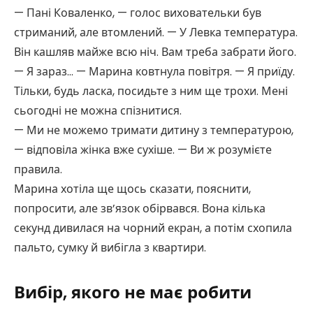
— Пані Коваленко, — голос виховательки був
стриманий, але втомлений. — У Левка температура.
Він кашляв майже всю ніч. Вам треба забрати його.
— Я зараз… — Марина ковтнула повітря. — Я приїду.
Тільки, будь ласка, посидьте з ним ще трохи. Мені
сьогодні не можна спізнитися.
— Ми не можемо тримати дитину з температурою,
— відповіла жінка вже сухіше. — Ви ж розумієте
правила.
Марина хотіла ще щось сказати, пояснити,
попросити, але зв’язок обірвався. Вона кілька
секунд дивилася на чорний екран, а потім схопила
пальто, сумку й вибігла з квартири.
Вибір, якого не має робити