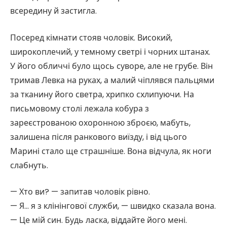
всередину й застигла.
Посеред кімнати стояв чоловік. Високий,
широкоплечий, у темному светрі і чорних штанах.
У його обличчі було щось суворе, але не грубе. Він
тримав Левка на руках, а малий чіплявся пальцями
за тканину його светра, хрипко схлипуючи. На
письмовому столі лежала кобура з
зареєстрованою охоронною зброєю, мабуть,
залишена після ранкового виїзду, і від цього
Марині стало ще страшніше. Вона відчула, як ноги
слабнуть.
— Хто ви? — запитав чоловік рівно.
— Я… я з клінінгової служби, — швидко сказала вона.
— Це мій син. Будь ласка, віддайте його мені.