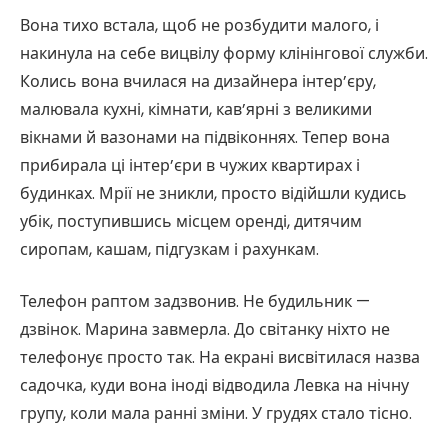
Вона тихо встала, щоб не розбудити малого, і
накинула на себе вицвілу форму клінінгової служби.
Колись вона вчилася на дизайнера інтер’єру,
малювала кухні, кімнати, кав’ярні з великими
вікнами й вазонами на підвіконнях. Тепер вона
прибирала ці інтер’єри в чужих квартирах і
будинках. Мрії не зникли, просто відійшли кудись
убік, поступившись місцем оренді, дитячим
сиропам, кашам, підгузкам і рахункам.
Телефон раптом задзвонив. Не будильник —
дзвінок. Марина завмерла. До світанку ніхто не
телефонує просто так. На екрані висвітилася назва
садочка, куди вона іноді відводила Левка на нічну
групу, коли мала ранні зміни. У грудях стало тісно.