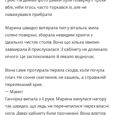
сукні. На деяких фото рамки були повернуті трохи
вбік, ніби хтось часто торкався їх, але не
наважувався прибрати.
Марина швидко витирала пил у вітальні, мила
скляні поверхні, збирала невидимі крихти з
ідеально чистих столів. Вона що кілька хвилин
завмирала й прислухалася. З кабінету не долинало
нічого. Це заспокоювало й лякало водночас.
Вона саме протирала перила сходів, коли почула
плач. Не сонне скиглення, не кашель, а справжній
переляканий крик.
— Мамо!
Ганчірка випала з її руки. Марина кинулася нагору
так швидко, що ледь не перечепилася через власні
ноги. Двері кабінету були прочинені. Вона влетіла