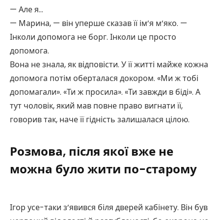
— Але я…
— Марина, — він уперше сказав її ім’я м’яко. —
Інколи допомога не борг. Інколи це просто
допомога.
Вона не знала, як відповісти. У її житті майже кожна
допомога потім оберталася докором. «Ми ж тобі
допомагали». «Ти ж просила». «Ти завжди в біді». А
тут чоловік, який мав повне право вигнати її,
говорив так, наче її гідність залишалася цілою.
Розмова, після якої вже не
можна було жити по-старому
Ігор усе-таки з’явився біля дверей кабінету. Він був