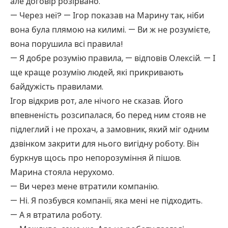
але договір розірвано.
— Через неї? — Ігор показав на Марину так, ніби
вона була плямою на килимі. — Ви ж не розумієте,
вона порушила всі правила!
— Я добре розумію правила, — відповів Олексій. — І
ще краще розумію людей, які прикривають
байдужість правилами.
Ігор відкрив рот, але нічого не сказав. Його
впевненість розсипалася, бо перед ним стояв не
підлеглий і не прохач, а замовник, який міг одним
дзвінком закрити для нього вигідну роботу. Він
буркнув щось про непорозуміння й пішов.
Марина стояла нерухомо.
— Ви через мене втратили компанію.
— Ні. Я позбувся компанії, яка мені не підходить.
— А я втратила роботу.