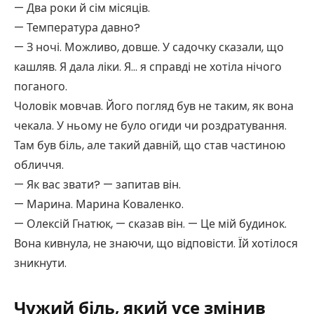
— Два роки й сім місяців.
— Температура давно?
— З ночі. Можливо, довше. У садочку сказали, що
кашляв. Я дала ліки. Я… я справді не хотіла нічого
поганого.
Чоловік мовчав. Його погляд був не таким, як вона
чекала. У ньому не було огиди чи роздратування.
Там був біль, але такий давній, що став частиною
обличчя.
— Як вас звати? — запитав він.
— Марина. Марина Коваленко.
— Олексій Гнатюк, — сказав він. — Це мій будинок.
Вона кивнула, не знаючи, що відповісти. Їй хотілося
зникнути.
Чужий біль, який усе змінив