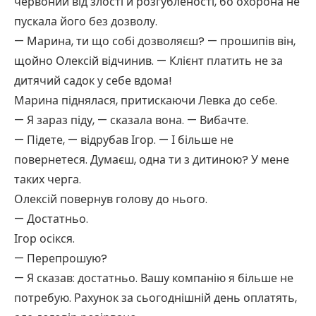
червоний від злості й розгубленості, бо охорона не
пускала його без дозволу.
— Марина, ти що собі дозволяєш? — прошипів він,
щойно Олексій відчинив. — Клієнт платить не за
дитячий садок у себе вдома!
Марина піднялася, притискаючи Левка до себе.
— Я зараз піду, — сказала вона. — Вибачте.
— Підете, — відрубав Ігор. — І більше не
повернетеся. Думаєш, одна ти з дитиною? У мене
таких черга.
Олексій повернув голову до нього.
— Достатньо.
Ігор осікся.
— Перепрошую?
— Я сказав: достатньо. Вашу компанію я більше не
потребую. Рахунок за сьогоднішній день оплатять,