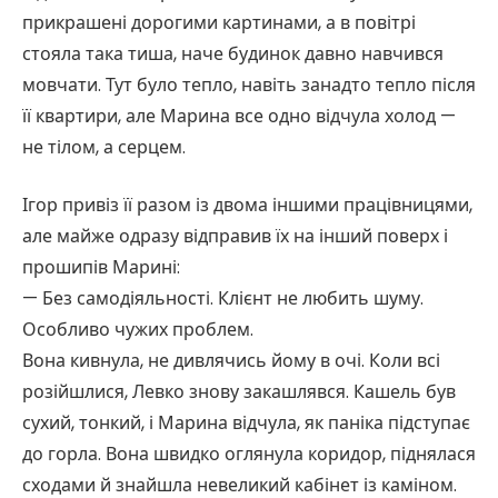
прикрашені дорогими картинами, а в повітрі
стояла така тиша, наче будинок давно навчився
мовчати. Тут було тепло, навіть занадто тепло після
її квартири, але Марина все одно відчула холод —
не тілом, а серцем.
Ігор привіз її разом із двома іншими працівницями,
але майже одразу відправив їх на інший поверх і
прошипів Марині:
— Без самодіяльності. Клієнт не любить шуму.
Особливо чужих проблем.
Вона кивнула, не дивлячись йому в очі. Коли всі
розійшлися, Левко знову закашлявся. Кашель був
сухий, тонкий, і Марина відчула, як паніка підступає
до горла. Вона швидко оглянула коридор, піднялася
сходами й знайшла невеликий кабінет із каміном.