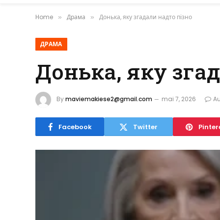
Home
Драма
Донька, яку згадали надто пізно
»
»
ДРАМА
Донька, яку зга
By
maviemakiese2@gmail.com
mai 7, 2026
A
Facebook
Twitter
Pinter