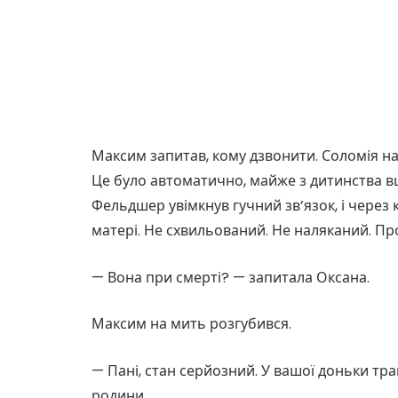
Максим запитав, кому дзвонити. Соломія на
Це було автоматично, майже з дитинства вши
Фельдшер увімкнув гучний зв’язок, і через 
матері. Не схвильований. Не наляканий. П
— Вона при смерті? — запитала Оксана.
Максим на мить розгубився.
— Пані, стан серйозний. У вашої доньки тра
родини.