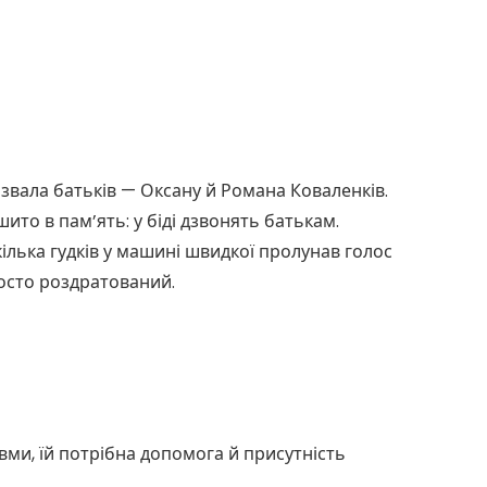
звала батьків — Оксану й Романа Коваленків.
то в пам’ять: у біді дзвонять батькам.
кілька гудків у машині швидкої пролунав голос
росто роздратований.
вми, їй потрібна допомога й присутність