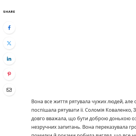
SHARE
Вона все життя рятувала чужих людей, але 
поспішала рятувати її. Соломія Коваленко,
довго вважала, що бути доброю донькою оз
незручних запитань. Вона переказувала гро
помилки й роками робила вигляд, що все но