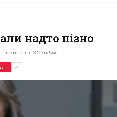
дали надто пізно
ucun commentaire
12 Mins Read
est