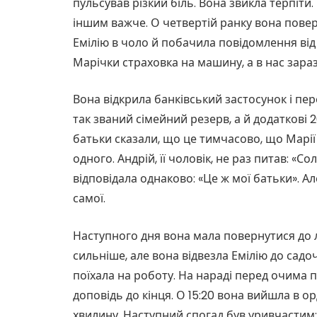
пульсував різкий біль. Вона звикла терпіти. 
іншим важче. О четвертій ранку вона повер
Емілію в чоло й побачила повідомлення від
Марічки страховка на машину, а в нас зараз
Вона відкрила банківський застосунок і пе
так званий сімейний резерв, а й додаткові 2
батьки сказали, що це тимчасово, що Марі
одного. Андрій, її чоловік, не раз питав: «С
відповідала однаково: «Це ж мої батьки». Ал
самої.
Наступного дня вона мала повернутися до лі
сильніше, але вона відвезла Емілію до садоч
поїхала на роботу. На нараді перед очима 
доповідь до кінця. О 15:20 вона вийшла в о
хвилину. Наступний спогад був уривчастим: