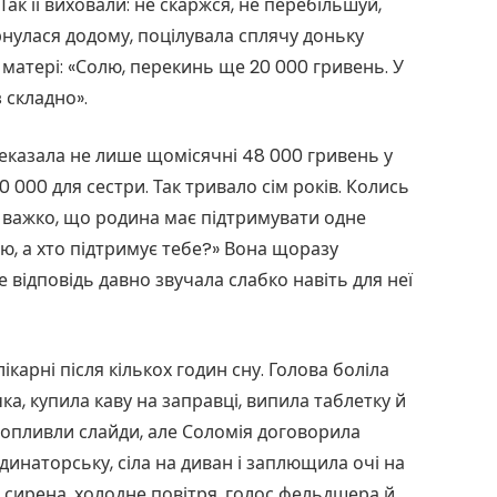
Так її виховали: не скаржся, не перебільшуй,
нулася додому, поцілувала сплячу доньку
 матері: «Солю, перекинь ще 20 000 гривень. У
 складно».
реказала не лише щомісячні 48 000 гривень у
0 000 для сестри. Так тривало сім років. Колись
ї важко, що родина має підтримувати одне
олю, а хто підтримує тебе?» Вона щоразу
е відповідь давно звучала слабко навіть для неї
карні після кількох годин сну. Голова боліла
ка, купила каву на заправці, випила таблетку й
попливли слайди, але Соломія договорила
рдинаторську, сіла на диван і заплющила очі на
 сирена, холодне повітря, голос фельдшера й