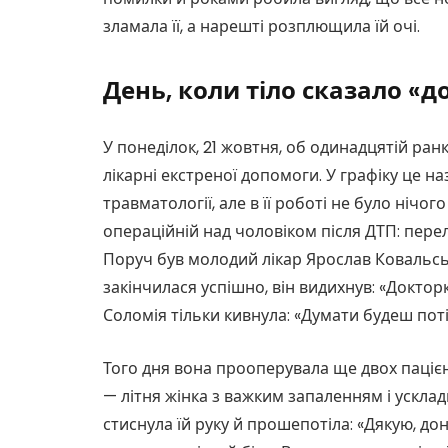
зламала її, а нарешті розплющила їй очі.
День, коли тіло сказало «д
У понеділок, 21 жовтня, об одинадцятій ранк
лікарні екстреної допомоги. У графіку це 
травматології, але в її роботі не було нічо
операційній над чоловіком після ДТП: пере
Поруч був молодий лікар Ярослав Ковальсь
закінчилася успішно, він видихнув: «Доктор
Соломія тільки кивнула: «Думати будеш поті
Того дня вона прооперувала ще двох пацієн
— літня жінка з важким запаленням і усклад
стиснула їй руку й прошепотіла: «Дякую, до