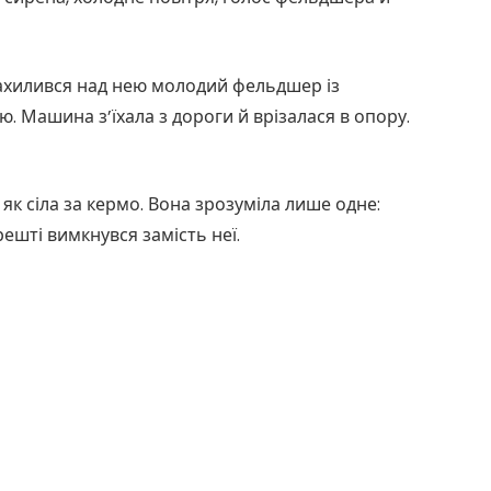
ахилився над нею молодий фельдшер із
. Машина з’їхала з дороги й врізалася в опору.
 як сіла за кермо. Вона зрозуміла лише одне:
решті вимкнувся замість неї.