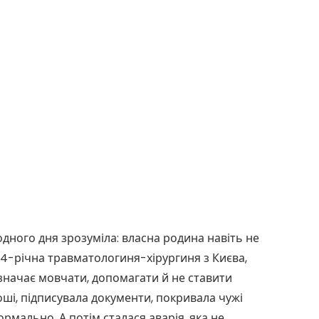
одного дня зрозуміла: власна родина навіть не
 34-річна травматологиня-хірургиня з Києва,
начає мовчати, допомагати й не ставити
ші, підписувала документи, покривала чужі
рмально. А потім сталася аварія, яка не