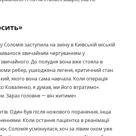
осить»
у Соломія заступила на зміну в Київській міській
називалося звичайним чергуванням у
го звичайного. До полудня вона вже стояла в
ломи ребер, ушкоджена легеня, критичний стан.
кий, якого вона сама навчала. Коли операція
ко Коваленко, я думав, ми його втратимо».
м. Зараз головне — він житиме».
тів. Один був після ножового поранення, інша
неннями. Коли остання пацієнтка в реанімації
ню», Соломія усміхнулася, хоч за лівим оком уже