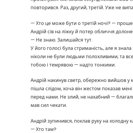
повторився. Раз, другий, третій. Уже не ви
— Хто це може бути о третій ночі? — прошеп
Андрій сів на ліжку й потер обличчя долоне
— Не знаю. Залишайся тут.
У його голосі була стриманість, але я знал
ніколи не були людьми полохливими, та все 
тобою і темрявою — надто тонкими.
Андрій накинув светр, обережно вийшов у к
пішла слідом, хоча він жестом показав мен
перед нами. Не злий, не нахабний — благаль
мав сил чекати.
Андрій зупинився, поклав руку на холодну кл
— Хто там?