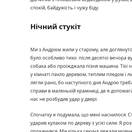
спокій, байдужість і чужу біду.
Нічний стукіт
Ми з Андрієм жили у старому, але доглянут
було особливо тихо: після десятої вечора в
собака або проїжджала пізня машина. Тієї 
у кімнаті пахло деревом, теплим пледом і 
лягли рано, бо наступного дня Андрію треба
справи в маленькій крамниці, де я допомага
нас не розбудив удар у двері.
Спочатку я подумала, що мені наснилося. Ст
ударив кулаком по дереву з усієї сили. Я р
прокинувся. Ми кілька секунд лежали мовчк