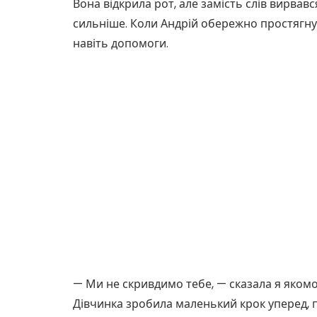
Вона відкрила рот, але замість слів вирвав
сильніше. Коли Андрій обережно простягнув
навіть допомоги.
— Ми не скривдимо тебе, — сказала я якомог
Дівчинка зробила маленький крок уперед, по