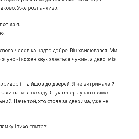
падково. Уже розпачливо.
отіла я.
ю.
а свого чоловіка надто добре. Він хвилювався. Ми
ж уночі кожен звук здається чужим, а двері між
оридор і підійшов до дверей. Я не витримала й
і залишатися позаду. Стук тепер лунав прямо
ний. Наче той, хто стояв за дверима, уже не
ямку і тихо спитав: