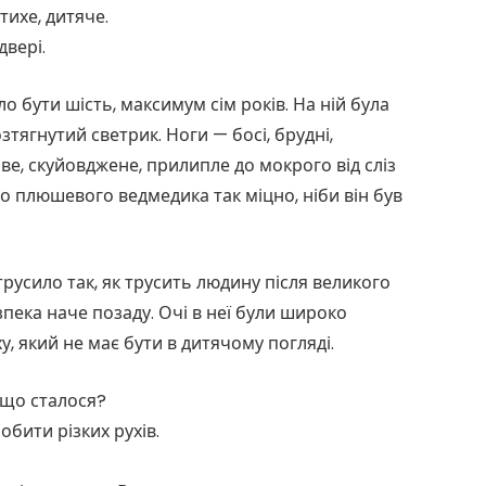
тихе, дитяче.
двері.
о бути шість, максимум сім років. На ній була
зтягнутий светрик. Ноги — босі, брудні,
яве, скуйовджене, прилипле до мокрого від сліз
о плюшевого ведмедика так міцно, ніби він був
 трусило так, як трусить людину після великого
зпека наче позаду. Очі в неї були широко
у, який не має бути в дитячому погляді.
 що сталося?
бити різких рухів.