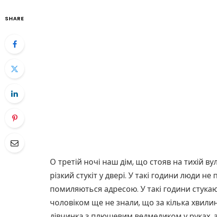
SHARE
О третій ночі наш дім, що стояв на тихій ву
різкий стукіт у двері. У такі години люди не 
помиляються адресою. У такі години стукаю
чоловіком ще не знали, що за кілька хвили
дівчинка з плюшевим ведмедиком у руках, а 