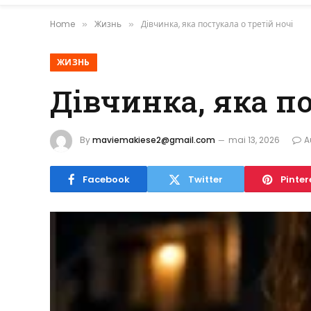
Home
Жизнь
Дівчинка, яка постукала о третій ночі
»
»
ЖИЗНЬ
Дівчинка, яка по
By
maviemakiese2@gmail.com
mai 13, 2026
A
Facebook
Twitter
Pinter