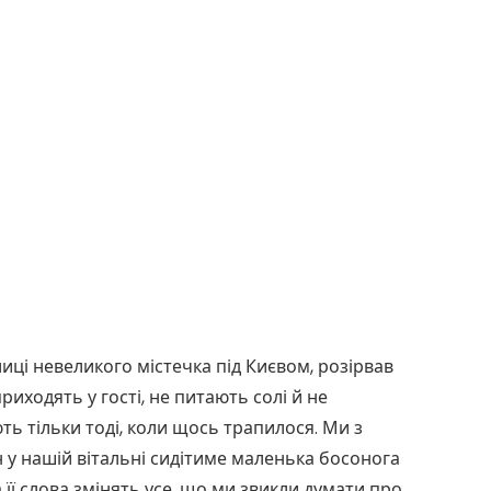
лиці невеликого містечка під Києвом, розірвав
приходять у гості, не питають солі й не
ть тільки тоді, коли щось трапилося. Ми з
н у нашій вітальні сидітиме маленька босонога
її слова змінять усе, що ми звикли думати про