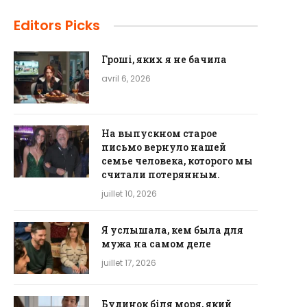
Editors Picks
Гроші, яких я не бачила
avril 6, 2026
На выпускном старое
письмо вернуло нашей
семье человека, которого мы
считали потерянным.
juillet 10, 2026
Я услышала, кем была для
мужа на самом деле
juillet 17, 2026
Будинок біля моря, який