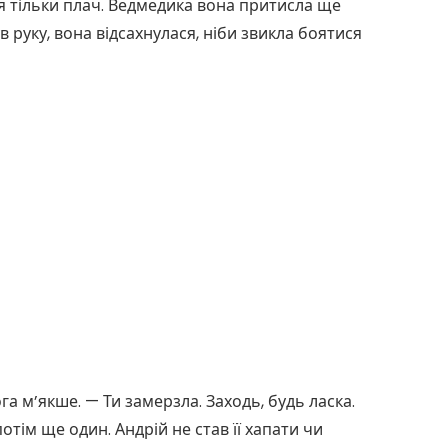
ся тільки плач. Ведмедика вона притисла ще
 руку, вона відсахнулася, ніби звикла боятися
а м’якше. — Ти замерзла. Заходь, будь ласка.
тім ще один. Андрій не став її хапати чи