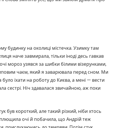
ому будинку на околиці містечка. Узимку там
улиця наче завмирала, тільки іноді десь гавкав
ночі мороз узявся за шибки білими візерунками,
липовим чаєм, який я заварювала перед сном. Ми
 було їхати на роботу до Києва, а мені — вести
ла сестрі. Ніч здавалася звичайною, аж поки
ук був короткий, але такий різкий, ніби хтось
озплющила очі й побачила, що Андрій теж
и, прислухаючись до темряви. Потім стук