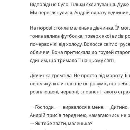
Відповіді не було. Тільки схлипування. Дуже 
Ми переглянулися. Андрій одразу відчинив 
На порозі стояла маленька дівчинка. Їй могл
тонка велика футболка, поверх якої висів ро
почервонілі від холоду. Волосся світло-рус
обличчя. Вона притискала до грудей старог
єдиним, що тримало її на цьому світі.
Дівчинка тремтіла. Не просто від морозу. Її
переляку, коли тіло ще не розуміє, що небе
розплющені, червоні, сповнені такого страх
— Господи… — вирвалося в мене. — Дитино,
Андрій присів перед нею, намагаючись не ро
— Як тебе звати, маленька?