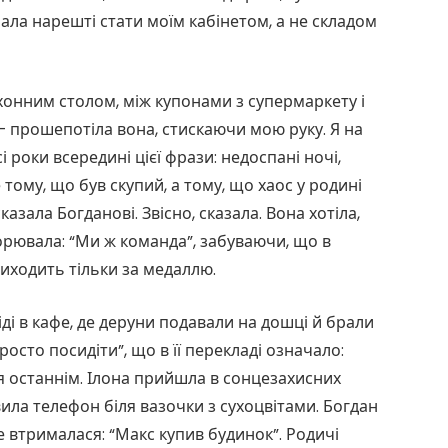
ала нарешті стати моїм кабінетом, а не складом
ухонним столом, між купонами з супермаркету і
— прошепотіла вона, стискаючи мою руку. Я на
 роки всередині цієї фрази: недоспані ночі,
 тому, що був скупий, а тому, що хаос у родині
зала Богданові. Звісно, сказала. Вона хотіла,
торювала: “Ми ж команда”, забуваючи, що в
 приходить тільки за медаллю.
і в кафе, де деруни подавали на дошці й брали
осто посидіти”, що в її перекладі означало:
я останнім. Ілона прийшла в сонцезахисних
авила телефон біля вазочки з сухоцвітами. Богдан
е втрималася: “Макс купив будинок”. Родичі