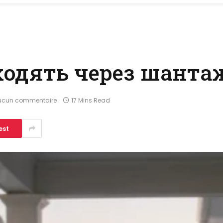
входять через шанта
ucun commentaire
17 Mins Read
est