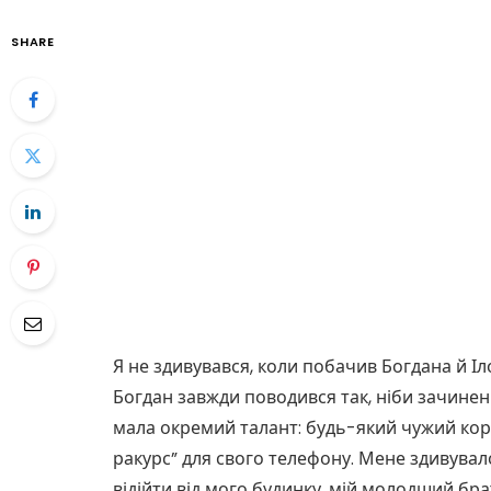
SHARE
Я не здивувався, коли побачив Богдана й Іл
Богдан завжди поводився так, ніби зачинені
мала окремий талант: будь-який чужий кор
ракурс” для свого телефону. Мене здивувал
відійти від мого будинку, мій молодший бра