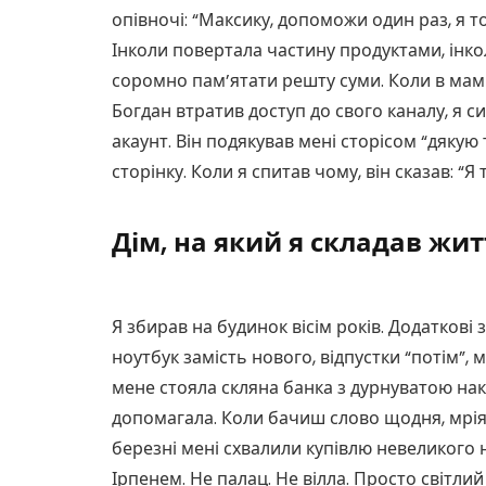
опівночі: “Максику, допоможи один раз, я то
Інколи повертала частину продуктами, інк
соромно пам’ятати решту суми. Коли в мам
Богдан втратив доступ до свого каналу, я си
акаунт. Він подякував мені сторісом “дякую
сторінку. Коли я спитав чому, він сказав: “Я 
Дім, на який я складав жит
Я збирав на будинок вісім років. Додаткові 
ноутбук замість нового, відпустки “потім”, ме
мене стояла скляна банка з дурнуватою нак
допомагала. Коли бачиш слово щодня, мрія
березні мені схвалили купівлю невеликого 
Ірпенем. Не палац. Не вілла. Просто світлий