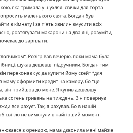
ою, яка тримала у шухляді свічки для торта
попросить маленького свята. Богдан був
ти в кімнату і за п’ять хвилин змусити всіх
асно, розтягувати макарони на два дні, розуміти,
почекає до зарплати.
хлопчиком”. Розігрівав вечерю, поки мама була
дрібниці, шукав дешевші підручники. Богдан тим
ін переконав сусіда купити йому скейт “для
в маму оформити кредит на камеру, бо “це
ла, він прийшов до мене. Я купив дешевшу
ька сотень гривень на тиждень. Він повернув
жди все рахує”. Так, я рахував. Бо в нашій
щоб світло не вимкнули в найгірший момент.
пізнювався з орендою, мама дзвонила мені майже