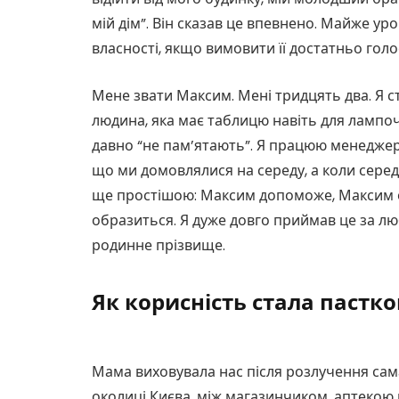
мій дім”. Він сказав це впевнено. Майже ур
власності, якщо вимовити її достатньо голо
Мене звати Максим. Мені тридцять два. Я с
людина, яка має таблицю навіть для лампочок,
давно “не пам’ятають”. Я працюю менеджер
що ми домовлялися на середу, а коли середа
ще простішою: Максим допоможе, Максим о
образиться. Я дуже довго приймав це за люб
родинне прізвище.
Як корисність стала пастк
Мама виховувала нас після розлучення сама
околиці Києва, між магазинчиком, аптекою