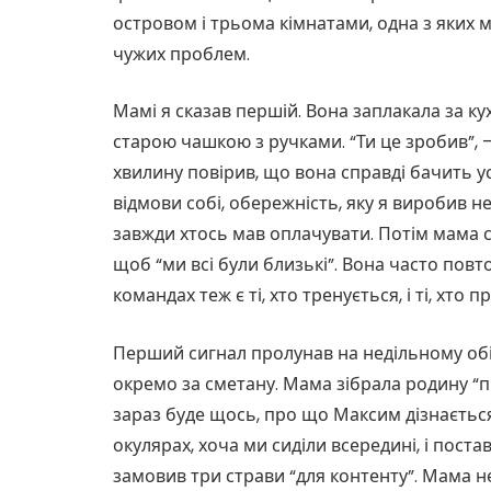
островом і трьома кімнатами, одна з яких м
чужих проблем.
Мамі я сказав першій. Вона заплакала за к
старою чашкою з ручками. “Ти це зробив”, 
хвилину повірив, що вона справді бачить усі
відмови собі, обережність, яку я виробив не
завжди хтось мав оплачувати. Потім мама ска
щоб “ми всі були близькі”. Вона часто пов
командах теж є ті, хто тренується, і ті, хто
Перший сигнал пролунав на недільному обід
окремо за сметану. Мама зібрала родину “пр
зараз буде щось, про що Максим дізнаєтьс
окулярах, хоча ми сиділи всередині, і пост
замовив три страви “для контенту”. Мама н