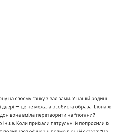
ону на своєму ґанку з валізами. У нашій родині
 двері — це не межа, а особиста образа. Ілона ж
дон вона вміла перетворити на “поганий
о інше. Коли приїхали патрульні й попросили їх
т подивився офіцерці прямо в очі й сказав: “Це