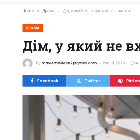
Home
Драма
Дім, у який не входять через шантаж
»
»
ДРАМА
Дім, у який не 
By
maviemakiese2@gmail.com
mai 8, 2026
A
Facebook
Twitter
Pinter