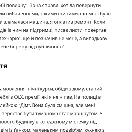
бі поверну”. Вона справді хотіла повернути.
оли вибаченнями, такими щирими, що мені було
и зламалася машина, я оплатив ремонт. Коли
дів із ним на підтримці, писав листи, повертав
 технарю”, ще й позначив не мене, а випадкову
тебе бережу від публічності”.
тя
замовлення, нічні курси, обіди з дому, старий
блі з OLX, премії, які я не чіпав. На полиці в
лейкою “Дім”. Вона була смішна, але мені
 перестає бути туманом і стає маршрутом. У
нового будинку в котеджному містечку під
 дім із ґанком, маленьким подвір’ям, кухнею з