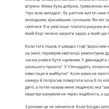
вітряно. Мама була доброю, тривожною жінк
“про всяк випадок”, бо раптом життя саме 
молодшим, красивішим, гучнішим. Він міг зай
сміятися. Я ж умів інше: платити рахунки вч
який борг можна закрити зараз, а який ще 
Коли тато пішов, я швидко став “дорослим 
на зміні, перевіряв квитанції, ремонтував 
часом учився бути чарівним. У дванадцять в
шкільного проєкту”. У п’ятнадцять попроси
інвестиція в майбутнє”. Коли мама не змог
камеру й попросив повертати хоча б по кіл
двічі, а потім назвав мене людиною, яка “зав
квартирі рахували не через жадібність, а 
З роками це не змінилося. Коли Богдан за