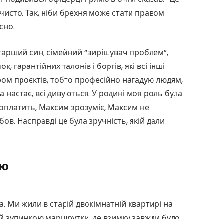
очисто. Так, ніби брехня може стати правом
сно.
тарший син, сімейний “вирішувач проблем”,
 гарантійних талонів і боргів, які всі інші
ом проєктів, тобто професійно нагадую людям,
 настає, всі дивуються. У родині моя роль була
платить, Максим зрозуміє, Максим не
ов. Насправді це була зручність, якій дали
ою
. Ми жили в старій двокімнатній квартирі на
 й зупинкою маршрутки, де взимку завжди було