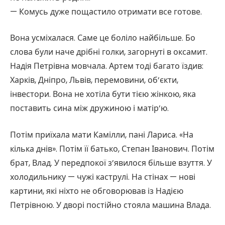
— Комусь дуже пощастило отримати все готове.
Вона усміхалася. Саме це боліло найбільше. Бо
слова були наче дрібні голки, загорнуті в оксамит.
Надія Петрівна мовчала. Артем тоді багато їздив:
Харків, Дніпро, Львів, перемовини, об’єкти,
інвестори. Вона не хотіла бути тією жінкою, яка
поставить сина між дружиною і матір’ю.
Потім приїхала мати Камілли, пані Лариса. «На
кілька днів». Потім її батько, Степан Іванович. Потім
брат, Влад. У передпокої з’явилося більше взуття. У
холодильнику — чужі каструлі. На стінах — нові
картини, які ніхто не обговорював із Надією
Петрівною. У дворі постійно стояла машина Влада.