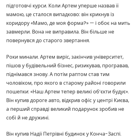
підготовчі курси. Коли Артем уперше назвав її
мамою, це сталося випадково: він крикнув із
коридору «Мамо, де моя форма?» — і обоє на мить
завмерли. Вона не виправила. Він більше не
повернувся до старого звертання.
Роки минали. Артем виріс, закінчив університет,
пішов у будівельний бізнес, ризикував, програвав,
піднімався знову. А потім раптом став тим
чоловіком, про якого в старому районі говорили
пошепки: «Наш Артем тепер великі об’єкти будує».
Він купив дороге авто, відкрив офіс у центрі Києва,
а перший справді великий подарунок зробив не
собі й не дружині.
Він купив Надії Петрівні будинок у Конча-Заспі.