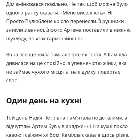
Дім змінювався повільно. Не так, щоб можна було
одного ранку сказати: «Мене виселяють». Ні.
Просто її улюблене крісло перенесли. Її рушники
зникли з ванної. Її фото Артема поставили в нижню
шухляду, бо «так гармонійніше».
Вона все ще жила там, але вже як гостя. А Камілла
дивилася на це спокійно, з упевненістю жінки, яка
не займає чужого місця, а, на її думку, повертає
своє.
Один день на кухні
Той день Надія Петрівна пам’ятала не деталями, а
відчуттям. Артем був у відрядженні. На кухні пахло
кавою і свіжим хлібом. Камілла сказала щось різке.