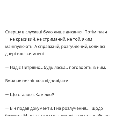
Спершу в слухавці було лише дихання. Потім плач
— не красивий, не стриманий, не той, яким
маніпулюють. А справжній, розгублений, коли всі
двері вже зачинені.
— Надіє Петрівно… будь ласка… поговоріть із ним.
Вона не поспішала відповідати.
— Що сталося, Камілло?
— Він подав документи. І на розлучення… і щодо
будинку. Мамі з татом сказали звільнити дім. Він не