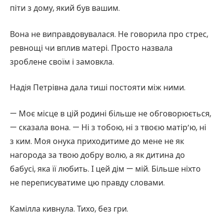
піти з дому, який був вашим.
Вона не виправдовувалася. Не говорила про стрес,
ревнощі чи вплив матері. Просто назвала
зроблене своїм і замовкла.
Надія Петрівна дала тиші постояти між ними.
— Моє місце в цій родині більше не обговорюється,
— сказала вона. — Ні з тобою, ні з твоєю матір’ю, ні
з ким. Моя онука приходитиме до мене не як
нагорода за твою добру волю, а як дитина до
бабусі, яка її любить. І цей дім — мій. Більше ніхто
не переписуватиме цю правду словами.
Камілла кивнула. Тихо, без гри.