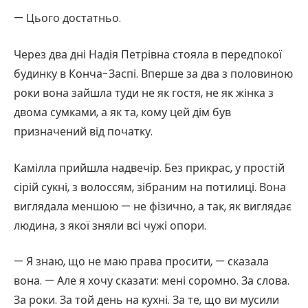
— Цього достатньо.
Через два дні Надія Петрівна стояла в передпокої
будинку в Конча-Заспі. Вперше за два з половиною
роки вона зайшла туди не як гостя, не як жінка з
двома сумками, а як та, кому цей дім був
призначений від початку.
Камілла прийшла надвечір. Без прикрас, у простій
сірій сукні, з волоссям, зібраним на потилиці. Вона
виглядала меншою — не фізично, а так, як виглядає
людина, з якої зняли всі чужі опори.
— Я знаю, що не маю права просити, — сказала
вона. — Але я хочу сказати: мені соромно. За слова.
За роки. За той день на кухні. За те, що ви мусили