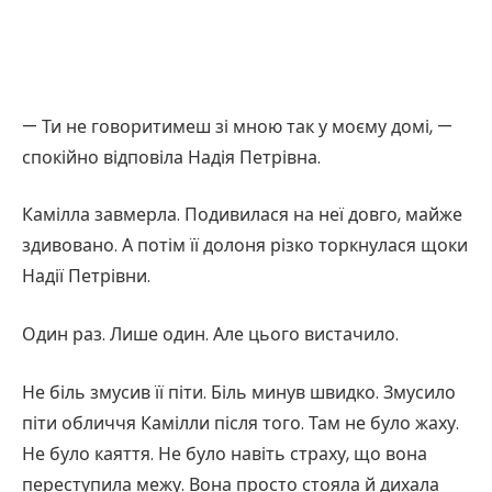
— Ти не говоритимеш зі мною так у моєму домі, —
спокійно відповіла Надія Петрівна.
Камілла завмерла. Подивилася на неї довго, майже
здивовано. А потім її долоня різко торкнулася щоки
Надії Петрівни.
Один раз. Лише один. Але цього вистачило.
Не біль змусив її піти. Біль минув швидко. Змусило
піти обличчя Камілли після того. Там не було жаху.
Не було каяття. Не було навіть страху, що вона
переступила межу. Вона просто стояла й дихала