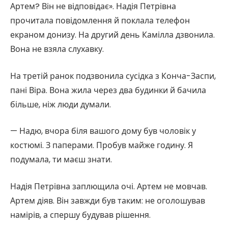
Артем? Він не відповідає». Надія Петрівна
прочитала повідомлення й поклала телефон
екраном донизу. На другий день Камілла дзвонила.
Вона не взяла слухавку.
На третій ранок подзвонила сусідка з Конча-Заспи,
пані Віра. Вона жила через два будинки й бачила
більше, ніж люди думали.
— Надю, вчора біля вашого дому був чоловік у
костюмі. З паперами. Пробув майже годину. Я
подумала, ти маєш знати.
Надія Петрівна заплющила очі. Артем не мовчав.
Артем діяв. Він завжди був таким: не оголошував
намірів, а спершу будував рішення.