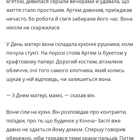
м’ятою, дивилася серіали вечорами й удавала, що
життя стало простішим. Артем дзвонив, приїжджав
нечасто, бо робота й сім’я забирали його час. Вона
ніколи не скаржилася.
У День матері вона складала кухонні рушники, коли
почула стукіт. На порозі стояв Артем із букетом у
крафтовому папері. Дорогий костюм, втомлене
обличчя, очі того самого хлопчика, який колись
шукав у ній відповідь, чи залишиться вона.
— З Днем матері, мамо, — сказав він.
Вони сіли на кухні. Він розповідав про контракти,
поїздки, про те, що будинок у Конча-Заспі вже
давно не здається йому домом. Спершу говорив
обережно, ніби торкався теми краєм пальців. Потім