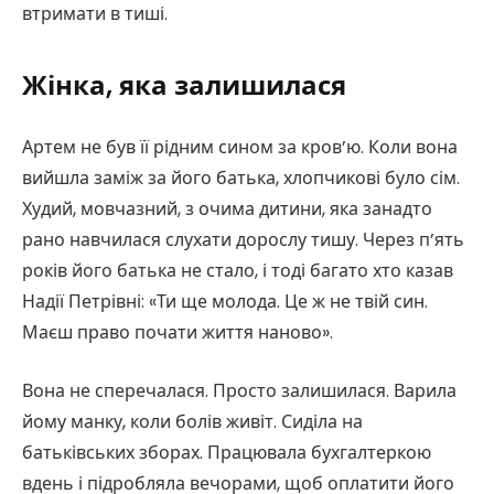
втримати в тиші.
Жінка, яка залишилася
Артем не був її рідним сином за кров’ю. Коли вона
вийшла заміж за його батька, хлопчикові було сім.
Худий, мовчазний, з очима дитини, яка занадто
рано навчилася слухати дорослу тишу. Через п’ять
років його батька не стало, і тоді багато хто казав
Надії Петрівні: «Ти ще молода. Це ж не твій син.
Маєш право почати життя наново».
Вона не сперечалася. Просто залишилася. Варила
йому манку, коли болів живіт. Сиділа на
батьківських зборах. Працювала бухгалтеркою
вдень і підробляла вечорами, щоб оплатити його