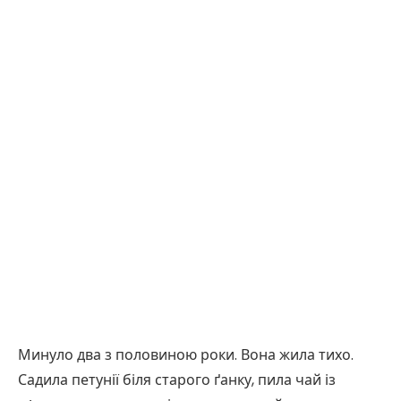
Минуло два з половиною роки. Вона жила тихо.
Садила петунії біля старого ґанку, пила чай із