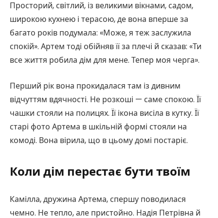
Просторий, світлий, із великими вікнами, садом,
широкою кухнею і терасою, де вона вперше за
багато років подумала: «Може, я теж заслужила
спокій». Артем тоді обійняв її за плечі й сказав: «Ти
все життя робила дім для мене. Тепер моя черга».
Перший рік вона прокидалася там із дивним
відчуттям вдячності. Не розкоші — саме спокою. Її
чашки стояли на полицях. Її ікона висіла в кутку. Її
старі фото Артема в шкільній формі стояли на
комоді. Вона вірила, що в цьому домі постаріє.
Коли дім перестає бути твоїм
Камілла, дружина Артема, спершу поводилася
чемно. Не тепло, але пристойно. Надія Петрівна й