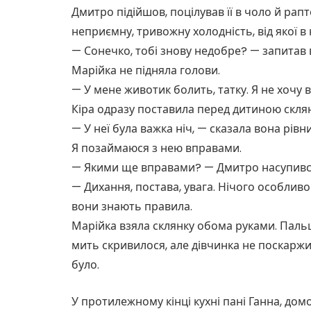
Дмитро підійшов, поцілував її в чоло й рапт
неприємну, тривожну холодність, від якої в
— Сонечко, тобі знову недобре? — запитав в
Марійка не підняла голови.
— У мене животик болить, татку. Я не хочу в
Кіра одразу поставила перед дитиною склян
— У неї була важка ніч, — сказала вона рі
Я позаймаюся з нею вправами.
— Якими ще вправами? — Дмитро насупивс
— Дихання, постава, увага. Нічого особливог
вони знають правила.
Марійка взяла склянку обома руками. Пальці
мить скривилося, але дівчинка не поскаржи
було.
У протилежному кінці кухні пані Ганна, до