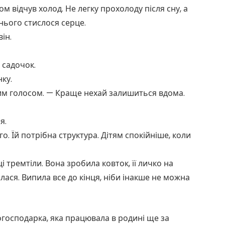
ом відчув холод. Не легку прохолоду після сну, а
 нього стислося серце.
ін.
 садочок.
ку.
вним голосом. — Краще нехай залишиться вдома.
я.
о. Їй потрібна структура. Дітям спокійніше, коли
 тремтіли. Вона зробила ковток, її личко на
лася. Випила все до кінця, ніби інакше не можна
могосподарка, яка працювала в родині ще за