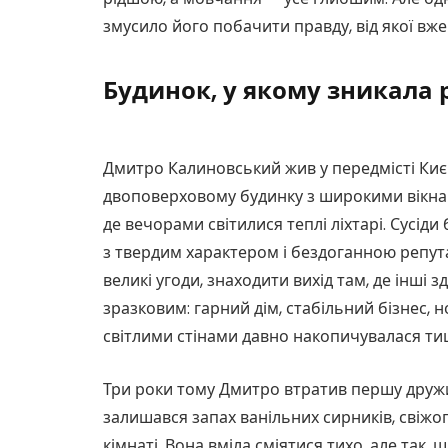
змусило його побачити правду, від якої вж
Будинок, у якому зникала 
Дмитро Калиновський жив у передмісті Києв
двоповерховому будинку з широкими вікнам
де вечорами світилися теплі ліхтарі. Сусід
з твердим характером і бездоганною репута
великі угоди, знаходити вихід там, де інші 
зразковим: гарний дім, стабільний бізнес, 
світлими стінами давно накопичувалася тиша
Три роки тому Дмитро втратив першу дружин
залишався запах ванільних сирників, свіжог
кімнаті. Вона вміла сміятися тихо, але так, 