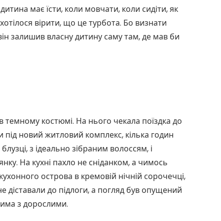
итина має їсти, коли мовчати, коли сидіти, як
 хотілося вірити, що це турбота. Бо визнати
він залишив власну дитину саму там, де мав би
в темному костюмі. На нього чекала поїздка до
ки під новий житловий комплекс, кілька годин
й блузці, з ідеально зібраним волоссям, і
янку. На кухні пахло не сніданком, а чимось
 кухонного острова в кремовій нічній сорочечці,
 не діставали до підлоги, а погляд був опущений
чима з дорослими.