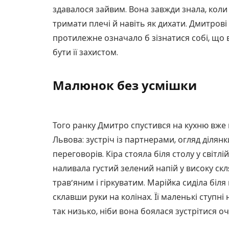
здавалося зайвим. Вона завжди знала, коли д
тримати плечі й навіть як дихати. Дмитрові
протилежне означало б зізнатися собі, що 
бути її захистом.
Малюнок без усмішки
Того ранку Дмитро спустився на кухню вже 
Львова: зустріч із партнерами, огляд ділян
переговорів. Кіра стояла біля столу у світлі
наливала густий зелений напій у високу скл
трав’яним і гіркуватим. Марійка сиділа біля
склавши руки на колінах. Її маленькі ступні
так низько, ніби вона боялася зустрітися о