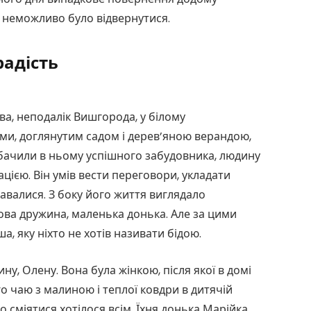
е неможливо було відвернутися.
радість
а, неподалік Вишгорода, у білому
и, доглянутим садом і дерев’яною верандою,
и бачили в ньому успішного забудовника, людину
цією. Він умів вести переговори, укладати
здавалися. З боку його життя виглядало
нова дружина, маленька донька. Але за цими
, яку ніхто не хотів називати бідою.
у, Олену. Вона була жінкою, після якої в домі
о чаю з малиною і теплої ковдри в дитячій
що сміятися хотілося всім. Їхня донька Марійка