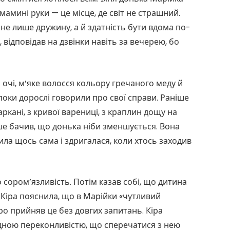
мамині руки — це місце, де світ не страшний.
не лише дружину, а й здатність бути вдома по-
 відповідав на дзвінки навіть за вечерею, бо
і очі, м’яке волосся кольору гречаного меду й
поки дорослі говорили про свої справи. Раніше
аркані, з кривої варениці, з краплин дощу на
іше бачив, що донька ніби зменшується. Вона
ила щось сама і здригалася, коли хтось заходив
 сором’язливість. Потім казав собі, що дитина
а Кіра пояснила, що в Марійки «чутливий
ро прийняв це без довгих запитань. Кіра
одною переконливістю, що сперечатися з нею