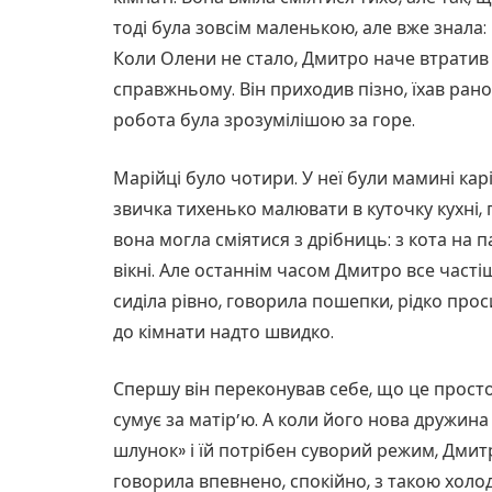
тоді була зовсім маленькою, але вже знала: 
Коли Олени не стало, Дмитро наче втратив 
справжньому. Він приходив пізно, їхав рано,
робота була зрозумілішою за горе.
Марійці було чотири. У неї були мамині кар
звичка тихенько малювати в куточку кухні, 
вона могла сміятися з дрібниць: з кота на п
вікні. Але останнім часом Дмитро все част
сиділа рівно, говорила пошепки, рідко прос
до кімнати надто швидко.
Спершу він переконував себе, що це просто
сумує за матір’ю. А коли його нова дружин
шлунок» і їй потрібен суворий режим, Дмит
говорила впевнено, спокійно, з такою хол