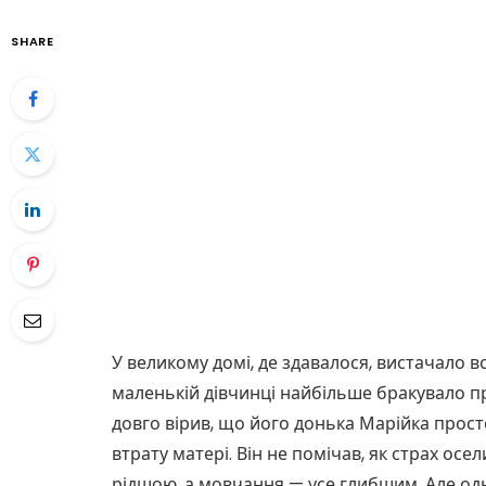
SHARE
У великому домі, де здавалося, вистачало в
маленькій дівчинці найбільше бракувало п
довго вірив, що його донька Марійка прост
втрату матері. Він не помічав, як страх осел
рідшою, а мовчання — усе глибшим. Але о