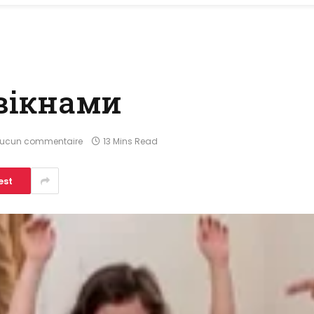
вікнами
ucun commentaire
13 Mins Read
est