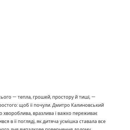
сього — тепла, грошей, простору й тиші, —
ростого: щоб її почули. Дмитро Калиновський
о хвороблива, вразлива і важко переживає
ився в її погляді, як дитяча усмішка ставала все
дного дня випадкове повернення додому