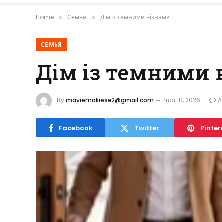
Home
Семья
Дім із темними вікнами
»
»
СЕМЬЯ
Дім із темними 
By
maviemakiese2@gmail.com
mai 10, 2026
A
Facebook
Twitter
Pinter