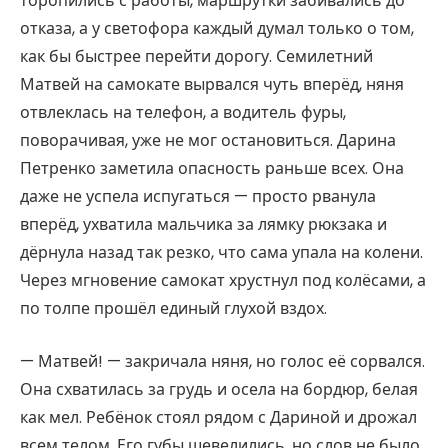
торопились с работы, маршрутки забивались до
отказа, а у светофора каждый думал только о том,
как бы быстрее перейти дорогу. Семилетний
Матвей на самокате вырвался чуть вперёд, няня
отвлеклась на телефон, а водитель фуры,
поворачивая, уже не мог остановиться. Дарина
Петренко заметила опасность раньше всех. Она
даже не успела испугаться — просто рванула
вперёд, ухватила мальчика за лямку рюкзака и
дёрнула назад так резко, что сама упала на колени.
Через мгновение самокат хрустнул под колёсами, а
по толпе прошёл единый глухой вздох.
— Матвей! — закричала няня, но голос её сорвался.
Она схватилась за грудь и осела на бордюр, белая
как мел. Ребёнок стоял рядом с Дариной и дрожал
всем телом. Его губы шевелились, но слов не было.