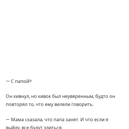
— С папой?
Он кивнул, но кивок был неуверенным, будто он
повторял то, что ему велели говорить.
— Мама сказала, что папа занят. И что если я
выйду, все будут злиться.