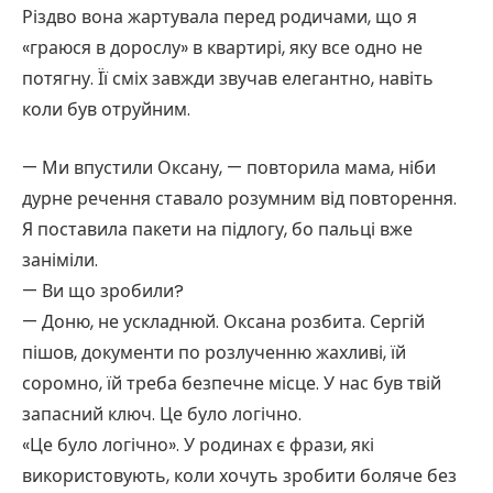
Різдво вона жартувала перед родичами, що я
«граюся в дорослу» в квартирі, яку все одно не
потягну. Її сміх завжди звучав елегантно, навіть
коли був отруйним.
— Ми впустили Оксану, — повторила мама, ніби
дурне речення ставало розумним від повторення.
Я поставила пакети на підлогу, бо пальці вже
заніміли.
— Ви що зробили?
— Доню, не ускладнюй. Оксана розбита. Сергій
пішов, документи по розлученню жахливі, їй
соромно, їй треба безпечне місце. У нас був твій
запасний ключ. Це було логічно.
«Це було логічно». У родинах є фрази, які
використовують, коли хочуть зробити боляче без