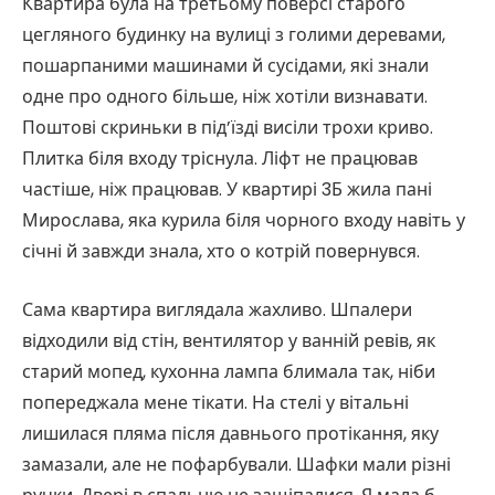
Квартира була на третьому поверсі старого
цегляного будинку на вулиці з голими деревами,
пошарпаними машинами й сусідами, які знали
одне про одного більше, ніж хотіли визнавати.
Поштові скриньки в під’їзді висіли трохи криво.
Плитка біля входу тріснула. Ліфт не працював
частіше, ніж працював. У квартирі 3Б жила пані
Мирослава, яка курила біля чорного входу навіть у
січні й завжди знала, хто о котрій повернувся.
Сама квартира виглядала жахливо. Шпалери
відходили від стін, вентилятор у ванній ревів, як
старий мопед, кухонна лампа блимала так, ніби
попереджала мене тікати. На стелі у вітальні
лишилася пляма після давнього протікання, яку
замазали, але не пофарбували. Шафки мали різні