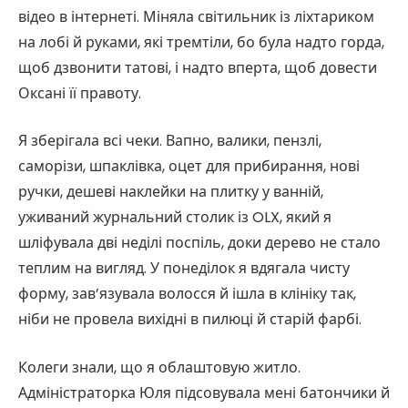
відео в інтернеті. Міняла світильник із ліхтариком
на лобі й руками, які тремтіли, бо була надто горда,
щоб дзвонити татові, і надто вперта, щоб довести
Оксані її правоту.
Я зберігала всі чеки. Вапно, валики, пензлі,
саморізи, шпаклівка, оцет для прибирання, нові
ручки, дешеві наклейки на плитку у ванній,
уживаний журнальний столик із OLX, який я
шліфувала дві неділі поспіль, доки дерево не стало
теплим на вигляд. У понеділок я вдягала чисту
форму, зав’язувала волосся й ішла в клініку так,
ніби не провела вихідні в пилюці й старій фарбі.
Колеги знали, що я облаштовую житло.
Адміністраторка Юля підсовувала мені батончики й