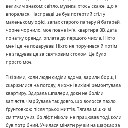
великим знаком: світло, музика, хтось скаже, що я
впоралася. Насправді це був потертий стіл у
маленькому офісі, запах старого паперу й батарей,
чорне чорнило, моє повне ім’я, квартира 3В, дата
початку оренди, оплата до першого числа. Ніхто
мені це не подарував. Ніхто не поручився й потім
не згадував це за святковим столом. Це було
просто моє.
Тієї зими, коли люди сиділи вдома, варили борщ і
скаржилися на погоду, я кожні вихідні ремонтувала
квартиру. Здирала шпалери, доки не боліли
зап’ястя. Фарбувала так довго, що волосся пахло
ґрунтовкою після трьох миттів. Тягала мішки зі
сміттям униз, бо ліфт ніколи не працював тоді, коли
був потрібний. Училася міняти ручки на шафках за