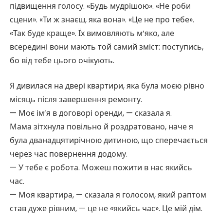
підвищення голосу. «Будь мудрішою». «Не роби
сцени». «Ти ж знаєш, яка вона». «Це не про тебе».
«Так буде краще». Їх вимовляють м’яко, але
всередині вони мають той самий зміст: поступись,
бо від тебе цього очікують.
Я дивилася на двері квартири, яка була моєю рівно
місяць після завершення ремонту.
— Моє ім’я в договорі оренди, — сказала я.
Мама зітхнула повільно й роздратовано, наче я
була дванадцятирічною дитиною, що сперечається
через час повернення додому.
— У тебе є робота. Можеш пожити в нас якийсь
час.
— Моя квартира, — сказала я голосом, який раптом
став дуже рівним, — це не «якийсь час». Це мій дім.