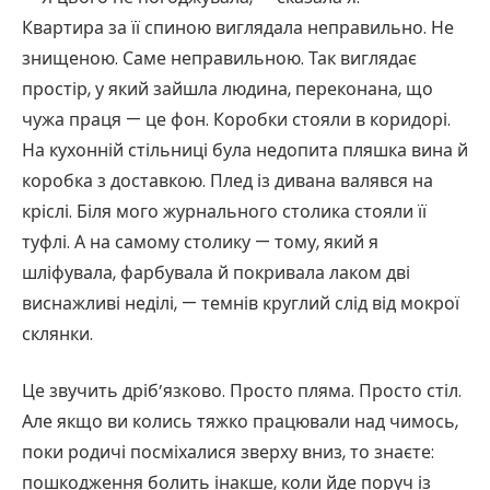
Квартира за її спиною виглядала неправильно. Не
знищеною. Саме неправильною. Так виглядає
простір, у який зайшла людина, переконана, що
чужа праця — це фон. Коробки стояли в коридорі.
На кухонній стільниці була недопита пляшка вина й
коробка з доставкою. Плед із дивана валявся на
кріслі. Біля мого журнального столика стояли її
туфлі. А на самому столику — тому, який я
шліфувала, фарбувала й покривала лаком дві
виснажливі неділі, — темнів круглий слід від мокрої
склянки.
Це звучить дріб’язково. Просто пляма. Просто стіл.
Але якщо ви колись тяжко працювали над чимось,
поки родичі посміхалися зверху вниз, то знаєте:
пошкодження болить інакше, коли йде поруч із