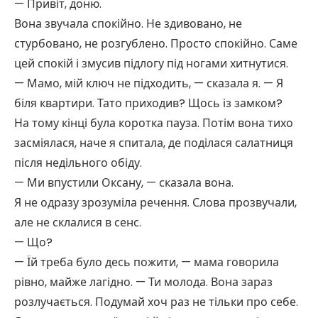
— Привіт, доню.
Вона звучала спокійно. Не здивовано, не
стурбовано, не розгублено. Просто спокійно. Саме
цей спокій і змусив підлогу під ногами хитнутися.
— Мамо, мій ключ не підходить, — сказала я. — Я
біля квартири. Тато приходив? Щось із замком?
На тому кінці була коротка пауза. Потім вона тихо
засміялася, наче я спитала, де поділася салатниця
після недільного обіду.
— Ми впустили Оксану, — сказала вона.
Я не одразу зрозуміла речення. Слова прозвучали,
але не склалися в сенс.
— Що?
— Їй треба було десь пожити, — мама говорила
рівно, майже лагідно. — Ти молода. Вона зараз
розлучається. Подумай хоч раз не тільки про себе.