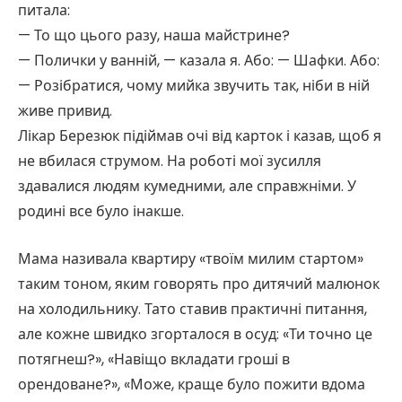
питала:
— То що цього разу, наша майстрине?
— Полички у ванній, — казала я. Або: — Шафки. Або:
— Розібратися, чому мийка звучить так, ніби в ній
живе привид.
Лікар Березюк підіймав очі від карток і казав, щоб я
не вбилася струмом. На роботі мої зусилля
здавалися людям кумедними, але справжніми. У
родині все було інакше.
Мама називала квартиру «твоїм милим стартом»
таким тоном, яким говорять про дитячий малюнок
на холодильнику. Тато ставив практичні питання,
але кожне швидко згорталося в осуд: «Ти точно це
потягнеш?», «Навіщо вкладати гроші в
орендоване?», «Може, краще було пожити вдома