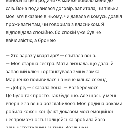
виносити це з родини?», майже довело мене до
сліз. Вона подивилася договір, запитала, чи тільки
моє ім’я вказане в ньому, чи давала я комусь дозвіл
проживати там, чи говорила з власником. Я
відповідала спокійно, бо спокій уже був не
ввічливістю, а бронею.
— Хто зараз у квартирі? — спитала вона.
— Моя старша сестра. Мати визнала, що дала їй
запасний ключ і організувала зміну замка.
Марченко подивилася на мене кілька секунд.
— Добре, — сказала вона. — Розберемося.
Це було так просто. Так буденно. Але щось у мені
вперше за вечір розслабилося. Моя родина роками
робила кожен конфлікт доказом моєї емоційної
неспроможності. Поліцейська зробила його
адміністративним. Чітким. Реальним.