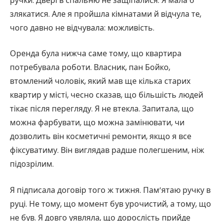
ручки. Двері в спальню не защіпалися. Я мала б
злякатися. Але я пройшла кімнатами й відчула те,
чого давно не відчувала: можливість.
Оренда була нижча саме тому, що квартира
потребувала роботи. Власник, пан Бойко,
втомлений чоловік, який мав ще кілька старих
квартир у місті, чесно сказав, що більшість людей
тікає після перегляду. Я не втекла. Запитала, що
можна фарбувати, що можна замінювати, чи
дозволить він косметичні ремонти, якщо я все
фіксуватиму. Він виглядав радше полегшеним, ніж
підозрілим.
Я підписала договір того ж тижня. Пам’ятаю ручку в
руці. Не тому, що момент був урочистий, а тому, що
не був. Я довго уявляла, що дорослість прийде