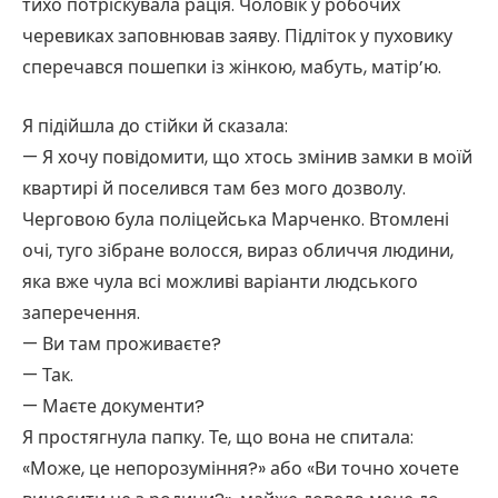
тихо потріскувала рація. Чоловік у робочих
черевиках заповнював заяву. Підліток у пуховику
сперечався пошепки із жінкою, мабуть, матір’ю.
Я підійшла до стійки й сказала:
— Я хочу повідомити, що хтось змінив замки в моїй
квартирі й поселився там без мого дозволу.
Черговою була поліцейська Марченко. Втомлені
очі, туго зібране волосся, вираз обличчя людини,
яка вже чула всі можливі варіанти людського
заперечення.
— Ви там проживаєте?
— Так.
— Маєте документи?
Я простягнула папку. Те, що вона не спитала:
«Може, це непорозуміння?» або «Ви точно хочете