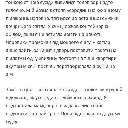
тонкою стіною сусіди дивилися телевізор надто
голосно. Мій базилік стояв усередині на кухонному
підвіконні, напевно, тягнувся до останньої смужки
вечірнього світла. У сумці лежав контейнер із
обідом, який я не встигла доїсти на роботі.
Черевики промокли від мокрого снігу. Я хотіла
лише зайти, зачинити двері, поставити пакети на
підлогу й одну хвилину постояти в тиші квартири,
яку три місяці поспіль перетворювала з руїни на
дім.
Замість цього я стояла в коридорі з ключем у руці й
відчувала, як усередині підіймається холод. Я
подзвонила мамі, перш ніж дозволила собі
подумати про найгірше. Вона відповіла на другому
гудку.