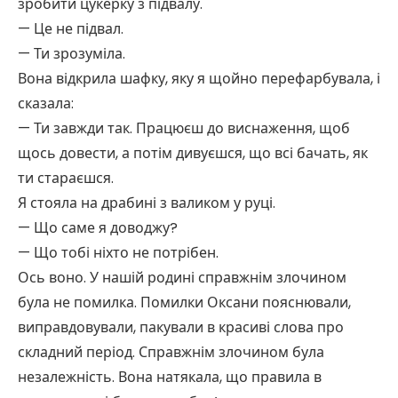
зробити цукерку з підвалу.
— Це не підвал.
— Ти зрозуміла.
Вона відкрила шафку, яку я щойно перефарбувала, і
сказала:
— Ти завжди так. Працюєш до виснаження, щоб
щось довести, а потім дивуєшся, що всі бачать, як
ти стараєшся.
Я стояла на драбині з валиком у руці.
— Що саме я доводжу?
— Що тобі ніхто не потрібен.
Ось воно. У нашій родині справжнім злочином
була не помилка. Помилки Оксани пояснювали,
виправдовували, пакували в красиві слова про
складний період. Справжнім злочином була
незалежність. Вона натякала, що правила в