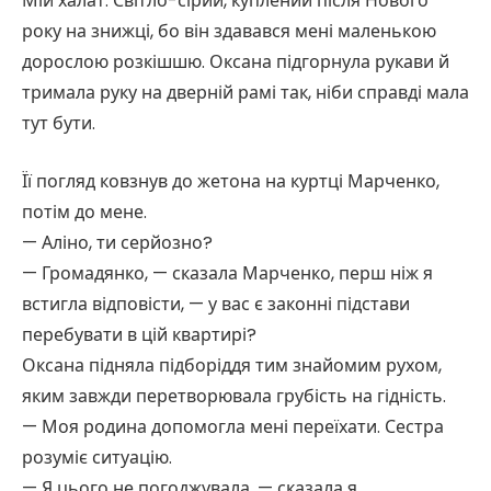
Мій халат. Світло-сірий, куплений після Нового
року на знижці, бо він здавався мені маленькою
дорослою розкішшю. Оксана підгорнула рукави й
тримала руку на дверній рамі так, ніби справді мала
тут бути.
Її погляд ковзнув до жетона на куртці Марченко,
потім до мене.
— Аліно, ти серйозно?
— Громадянко, — сказала Марченко, перш ніж я
встигла відповісти, — у вас є законні підстави
перебувати в цій квартирі?
Оксана підняла підборіддя тим знайомим рухом,
яким завжди перетворювала грубість на гідність.
— Моя родина допомогла мені переїхати. Сестра
розуміє ситуацію.
— Я цього не погоджувала, — сказала я.