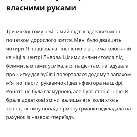
власними руками
Три місяці тому цей самий під’їзд здавався мені
початком дорослого життя. Мені було двадцять
чотири. Я працювала гігієністкою в стоматологічній
клініці в центрі Львова. Цілими днями стояла під
білими лампами, усміхалася пацієнтам, нагадувала
про нитку для зубів і поверталася додому з запахом
м’ятної пасти, рукавичок і дезінфектора на шкірі.
Робота не була гламурною, але була стабільною. Я
брала додаткові зміни, залишалася, коли хтось
хворів, і кожну понаднормову гривню відкладала на
рахунок із назвою «переїзд».