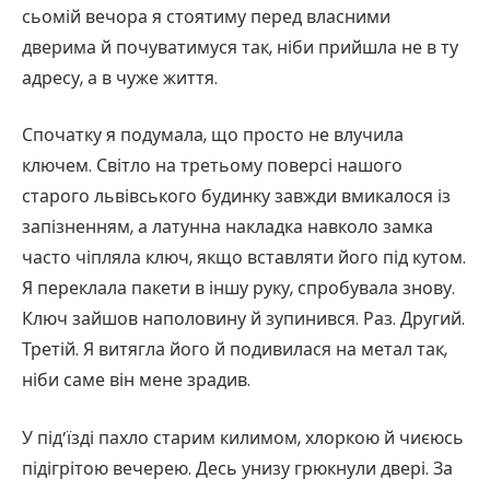
сьомій вечора я стоятиму перед власними
дверима й почуватимуся так, ніби прийшла не в ту
адресу, а в чуже життя.
Спочатку я подумала, що просто не влучила
ключем. Світло на третьому поверсі нашого
старого львівського будинку завжди вмикалося із
запізненням, а латунна накладка навколо замка
часто чіпляла ключ, якщо вставляти його під кутом.
Я переклала пакети в іншу руку, спробувала знову.
Ключ зайшов наполовину й зупинився. Раз. Другий.
Третій. Я витягла його й подивилася на метал так,
ніби саме він мене зрадив.
У під’їзді пахло старим килимом, хлоркою й чиєюсь
підігрітою вечерею. Десь унизу грюкнули двері. За