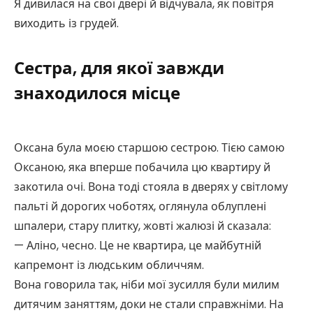
Я дивилася на свої двері й відчувала, як повітря
виходить із грудей.
Сестра, для якої завжди
знаходилося місце
Оксана була моєю старшою сестрою. Тією самою
Оксаною, яка вперше побачила цю квартиру й
закотила очі. Вона тоді стояла в дверях у світлому
пальті й дорогих чоботях, оглянула облуплені
шпалери, стару плитку, жовті жалюзі й сказала:
— Аліно, чесно. Це не квартира, це майбутній
капремонт із людським обличчям.
Вона говорила так, ніби мої зусилля були милим
дитячим заняттям, доки не стали справжніми. На