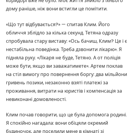
коридорі вже не було. Моє життя зникло з їхнього
дому раніше, ніж вони встигли це помітити.
«Що тут відбувається?» — спитав Клим. Його
обличчя зблідло за кілька секунд. Тетяна одразу
спробувала стару виставу: «Ось бачиш, Клим? Це і є
нестабільна поведінка. Треба дзвонити лікарю». Я
підняла руку. «Лікаря не буде, Тетяно. А от поліція
може бути, якщо ви заважатимете». Артем поклав
на стіл вимогу про повернення боргу: два мільйони
гривень позики, незаконно взяті платежі за
проживання, витрати на юристів і компенсація за
невиконані домовленості.
Клим почав говорити, що це була допомога родині.
Я спокійно нагадала: вони обіцяли окремий
будиночок, але поселили мене в кімнаті зі