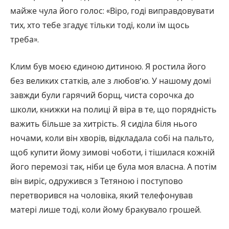
майже чула його голос: «Віро, годі виправдовувати
тих, хто тебе згадує тільки тоді, коли їм щось
треба».
Клим був моєю єдиною дитиною. Я ростила його
без великих статків, але з любов’ю. У нашому домі
завжди були гарячий борщ, чиста сорочка до
школи, книжки на полиці й віра в те, що порядність
важить більше за хитрість. Я сиділа біля нього
ночами, коли він хворів, відкладала собі на пальто,
щоб купити йому зимові чоботи, і тішилася кожній
його перемозі так, ніби це була моя власна. А потім
він виріс, одружився з Тетяною і поступово
перетворився на чоловіка, який телефонував
матері лише тоді, коли йому бракувало грошей.