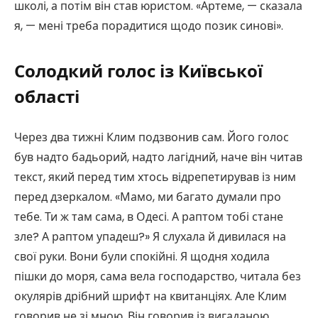
школі, а потім він став юристом. «Артеме, — сказала
я, — мені треба порадитися щодо позик синові».
Солодкий голос із Київської
області
Через два тижні Клим подзвонив сам. Його голос
був надто бадьорий, надто лагідний, наче він читав
текст, який перед тим хтось відрепетирував із ним
перед дзеркалом. «Мамо, ми багато думали про
тебе. Ти ж там сама, в Одесі. А раптом тобі стане
зле? А раптом упадеш?» Я слухала й дивилася на
свої руки. Вони були спокійні. Я щодня ходила
пішки до моря, сама вела господарство, читала без
окулярів дрібний шрифт на квитанціях. Але Клим
говорив не зі мною. Він говорив із вигаданою