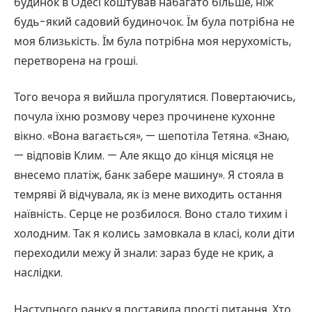
будинок в Одесі коштував набагато більше, ніж
будь-який садовий будиночок. Їм була потрібна не
моя близькість. Їм була потрібна моя нерухомість,
перетворена на гроші.
Того вечора я вийшла прогулятися. Повертаючись,
почула їхню розмову через прочинене кухонне
вікно. «Вона вагається», — шепотіла Тетяна. «Знаю,
— відповів Клим. — Але якщо до кінця місяця не
внесемо платіж, банк забере машину». Я стояла в
темряві й відчувала, як із мене виходить остання
наївність. Серце не розбилося. Воно стало тихим і
холодним. Так я колись замовкала в класі, коли діти
переходили межу й знали: зараз буде не крик, а
наслідки.
Наступного ранку я поставила прості питання. Хто