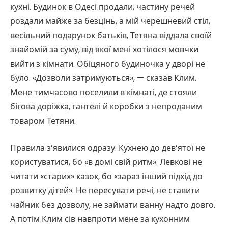
кухні. Будинок в Одесі продали, частину речей
роздали майже за безцінь, а мій черешневий стіл,
весільний подарунок батьків, Тетяна віддала своїй
знайомій за суму, від якої мені хотілося мовчки
вийти з кімнати. Обіцяного будиночка у дворі не
було. «Дозволи затримуються», — сказав Клим.
Мене тимчасово поселили в кімнаті, де стояли
бігова доріжка, гантелі й коробки з непроданим
товаром Тетяни.
Правила з’явилися одразу. Кухнею до дев’ятої не
користуватися, бо «в домі свій ритм». Левкові не
читати «старих» казок, бо «зараз інший підхід до
розвитку дітей». Не пересувати речі, не ставити
чайник без дозволу, не займати ванну надто довго.
А потім Клим сів навпроти мене за кухонним