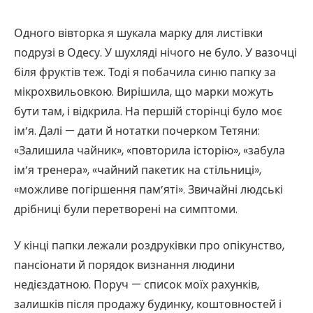
Одного вівторка я шукала марку для листівки
подрузі в Одесу. У шухляді нічого не було. У вазочці
біля фруктів теж. Тоді я побачила синю папку за
мікрохвильовкою. Вирішила, що марки можуть
бути там, і відкрила. На першій сторінці було моє
ім’я. Далі — дати й нотатки почерком Тетяни:
«Залишила чайник», «повторила історію», «забула
ім’я тренера», «чайний пакетик на стільниці»,
«можливе погіршення пам’яті». Звичайні людські
дрібниці були перетворені на симптоми.
У кінці папки лежали роздруківки про опікунство,
пансіонати й порядок визнання людини
недієздатною. Поруч — список моїх рахунків,
залишків після продажу будинку, коштовностей і