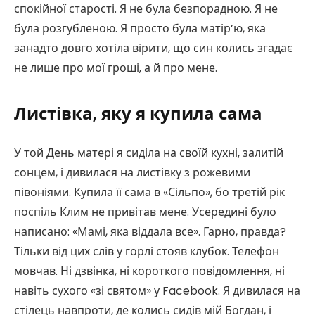
спокійної старості. Я не була безпорадною. Я не
була розгубленою. Я просто була матір’ю, яка
занадто довго хотіла вірити, що син колись згадає
не лише про мої гроші, а й про мене.
Листівка, яку я купила сама
У той День матері я сиділа на своїй кухні, залитій
сонцем, і дивилася на листівку з рожевими
півоніями. Купила її сама в «Сільпо», бо третій рік
поспіль Клим не привітав мене. Усередині було
написано: «Мамі, яка віддала все». Гарно, правда?
Тільки від цих слів у горлі стояв клубок. Телефон
мовчав. Ні дзвінка, ні короткого повідомлення, ні
навіть сухого «зі святом» у Facebook. Я дивилася на
стілець навпроти, де колись сидів мій Богдан, і