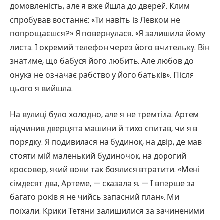
домовленість, але я вже йшла до дверей. Клим
спробував востаннє: «Ти навіть із Левком не
попрощаєшся?» Я повернулася. «Я залишила йому
листа. І окремий телефон через його вчительку. Він
знатиме, що бабуся його любить. Але любов до
онука не означає рабство у його батьків». Після
цього я вийшла.
На вулиці було холодно, але я не тремтіла. Артем
відчинив дверцята машини й тихо спитав, чи я в
порядку. Я подивилася на будинок, на двір, де мав
стояти мій маленький будиночок, на дорогий
кросовер, який вони так боялися втратити. «Мені
сімдесят два, Артеме, — сказала я. — І вперше за
багато років я не чийсь запасний план». Ми
поїхали. Крики Тетяни залишилися за зачиненими