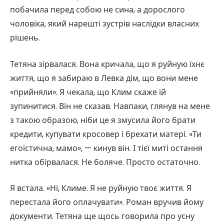
побачила перед собою не сина, а дорослого
чоловіка, який нарешті зустрів наслідки власних
рішень.
Тетяна зірвалася. Вона кричала, що я руйную їхнє
життя, що я забираю в Левка дім, що вони мене
«прийняли». Я чекала, що Клим скаже їй
зупинитися. Він не сказав. Навпаки, глянув на мене
з такою образою, ніби це я змусила його брати
кредити, купувати кросовер і брехати матері. «Ти
егоїстична, мамо», — кинув він. І тієї миті остання
нитка обірвалася. Не боляче. Просто остаточно.
Я встала. «Ні, Климе. Я не руйную твоє життя. Я
перестала його оплачувати». Роман вручив йому
документи. Тетяна ще щось говорила про усну