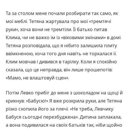
Та за столом мене почали розбирати так само, як
мої меблі. Тетяна жартувала про мої «тремтячі
руки», хоча вони не тремтіли. Її батько питав
Клима, чи не важко їм із «віковими змінами» в домі.
Тетяна розповідала, що я нібито залишила плиту
ввімкненою, хоча того дня навіть не торкалася її.
Клим мовчав і дивився в тарілку. Коли я спокійно
сказала, що це неправда, він лише прошепотів:
«Мамо, не влаштовуй сцен».
Потім Левко прибіг до мене з шоколадом на щоці й
крикнув: «Бабусю!» Я вже розкрила руки, але Тетяна
різко схопила його за плечі. «Не треба, Левчику.
Бабуся сьогодні перезбуджена». Дитина заплакала,
а вона подивилася на своїх батьків так, ніби щойно