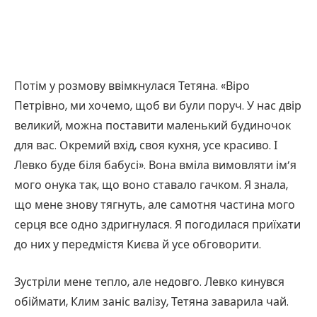
Потім у розмову ввімкнулася Тетяна. «Віро
Петрівно, ми хочемо, щоб ви були поруч. У нас двір
великий, можна поставити маленький будиночок
для вас. Окремий вхід, своя кухня, усе красиво. І
Левко буде біля бабусі». Вона вміла вимовляти ім’я
мого онука так, що воно ставало гачком. Я знала,
що мене знову тягнуть, але самотня частина мого
серця все одно здригнулася. Я погодилася приїхати
до них у передмістя Києва й усе обговорити.
Зустріли мене тепло, але недовго. Левко кинувся
обіймати, Клим заніс валізу, Тетяна заварила чай.