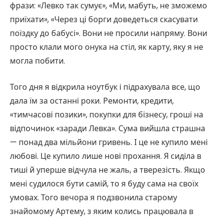
фрази: «Левко так сумує», «Ми, мабуть, не зможемо
приїхати», «Через ці борги доведеться скасувати
поїздку до бабусі». Вони не просили напряму. Вони
просто клали мого онука на стіл, як карту, яку я не
могла побити.
Того дня я відкрила ноутбук і підрахувала все, що
дала їм за останні роки. Ремонти, кредити,
«тимчасові позики», покупки для бізнесу, гроші на
відпочинок «заради Левка». Сума вийшла страшна
— понад два мільйони гривень. І це не купило мені
любові. Це купило лише нові прохання. Я сиділа в
тиші й уперше відчула не жаль, а тверезість. Якщо
мені судилося бути самій, то я буду сама на своїх
умовах. Того вечора я подзвонила старому
знайомому Артему, з яким колись працювала в