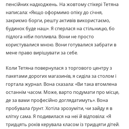
пенсійних надходжень. На жовтому стікері Тетяна
написала: «Якщо оформимо опіку до січня,
закриємо борги, решту активів використаємо,
будинок буде наш». Я сперлася на стільницю, бо
підлога ніби попливла. Вони не просто
користувалися мною. Вони готувалися забрати в
мене право вирішувати за себе.
Коли Тетяна повернулася з торгового центру з
пакетами дорогих магазинів, я сиділа за столом і
гортала журнал. Вона сказала: «Ви така втомлена
останнім часом. Може, варто подумати про місце,
де за вами професійно доглядатимуть». Вона
пробувала ґрунт. Хотіла зрозуміти, чи зайду я в
клітку сама. Я подивилася на неї й відповіла: «Я
тридцять років керувала класом із тридцяти дітей.