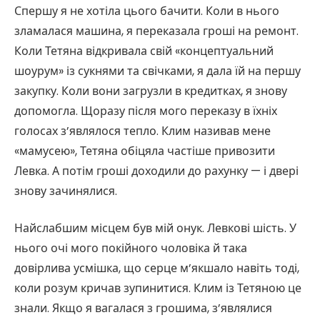
Спершу я не хотіла цього бачити. Коли в нього
зламалася машина, я переказала гроші на ремонт.
Коли Тетяна відкривала свій «концептуальний
шоурум» із сукнями та свічками, я дала їй на першу
закупку. Коли вони загрузли в кредитках, я знову
допомогла. Щоразу після мого переказу в їхніх
голосах з’являлося тепло. Клим називав мене
«мамусею», Тетяна обіцяла частіше привозити
Левка. А потім гроші доходили до рахунку — і двері
знову зачинялися.
Найслабшим місцем був мій онук. Левкові шість. У
нього очі мого покійного чоловіка й така
довірлива усмішка, що серце м’якшало навіть тоді,
коли розум кричав зупинитися. Клим із Тетяною це
знали. Якщо я вагалася з грошима, з’являлися