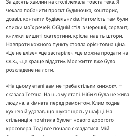
За десять хвилин на столі лежала товста тека. Я
чекала побачити проєкт будиночка, кошторис,
дозвіл, контакти будівельників. Натомість там були
списки моїх речей. Обідній стіл із черешні, сервант,
книжки, вишиті скатертини, крісла, навіть штори.
Навпроти кожного пункту стояла орієнтовна ціна.
«Це не влізе», «це застаріле», «це можна продати на
OLX», «це краще віддати». Моє життя вже було
розкладене на лоти.
«На цьому етапі вам не треба стільки книжок», —
сказала Тетяна. На цьому етапі. Ніби я була не жива
людина, а кімната перед ремонтом. Клим ходив
кухнею й удавав, що шукає щось у шафці. На
стільниці я помітила буклет нового дорогого
кросовера. Тоді все почало складатися. Мій