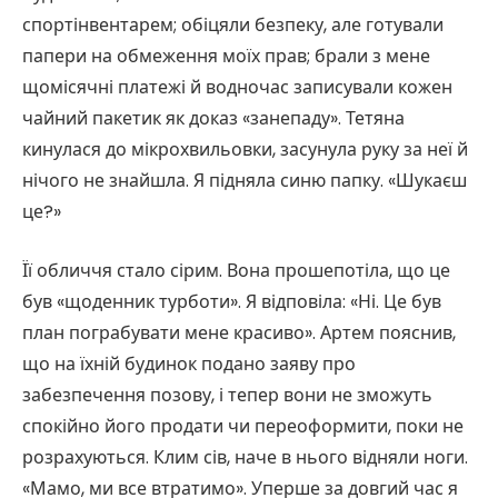
спортінвентарем; обіцяли безпеку, але готували
папери на обмеження моїх прав; брали з мене
щомісячні платежі й водночас записували кожен
чайний пакетик як доказ «занепаду». Тетяна
кинулася до мікрохвильовки, засунула руку за неї й
нічого не знайшла. Я підняла синю папку. «Шукаєш
це?»
Її обличчя стало сірим. Вона прошепотіла, що це
був «щоденник турботи». Я відповіла: «Ні. Це був
план пограбувати мене красиво». Артем пояснив,
що на їхній будинок подано заяву про
забезпечення позову, і тепер вони не зможуть
спокійно його продати чи переоформити, поки не
розрахуються. Клим сів, наче в нього відняли ноги.
«Мамо, ми все втратимо». Уперше за довгий час я