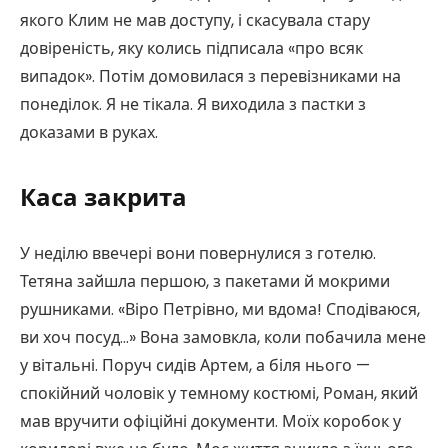
якого Клим не мав доступу, і скасувала стару
довіреність, яку колись підписала «про всяк
випадок». Потім домовилася з перевізниками на
понеділок. Я не тікала. Я виходила з пастки з
доказами в руках.
Каса закрита
У неділю ввечері вони повернулися з готелю.
Тетяна зайшла першою, з пакетами й мокрими
рушниками. «Віро Петрівно, ми вдома! Сподіваюся,
ви хоч посуд…» Вона замовкла, коли побачила мене
у вітальні. Поруч сидів Артем, а біля нього —
спокійний чоловік у темному костюмі, Роман, який
мав вручити офіційні документи. Моїх коробок у