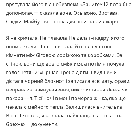
врятувала його від небезпеки. «Бачите? Їй потрібна
допомога», — сказала вона. Ось воно. Вистава.
Свідки. Майбутня історія для юриста чи лікаря.
Я не кричала. Не плакала. Не дала їм кадру, якого
вони чекали. Просто встала й пішла до своєї
кімнати між біговою доріжкою та коробками. За
стіною вони ще довго сміялися, а потім я почула
голос Тетяни: «Гіршає. Треба діяти швидше». Я
дістала чорний блокнот і записала все: дату, фрази,
неправдиві звинувачення, використання Левка як
покарання. Тієї ночі в мені померла жінка, яка ще
чекала сімейного тепла. Залишилася вчителька
Віра Петрівна, яка знала: найкраща відповідь на
брехню — документи.