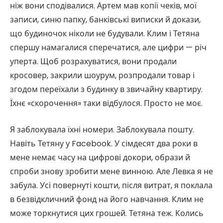
ніж вони сподівалися. Артем мав копії чеків, мої
записи, синю папку, банківські виписки й докази,
що будиночок ніколи не будували. Клим і Тетяна
спершу намагалися сперечатися, але цифри — річ
уперта. Щоб розрахуватися, вони продали
кросовер, закрили шоурум, розпродали товар і
згодом переїхали з будинку в звичайну квартиру.
Їхнє «скорочення» таки відбулося. Просто не моє.
Я заблокувала їхні номери. Заблокувала пошту.
Навіть Тетяну у Facebook. У сімдесят два роки в
мене немає часу на цифрові докори, образи й
спроби знову зробити мене винною. Але Левка я не
забула. Усі повернуті кошти, після витрат, я поклала
в безвідкличний фонд на його навчання. Клим не
може торкнутися цих грошей. Тетяна теж. Колись