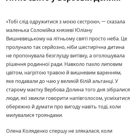
«Тобі слід одружитися з моєю сестрою», — сказала
маленька Соломійка князеві Юліану
Вишневецькому на літньому святі просто неба. Це
пролунало так серйозно, ніби шестирічна дитина
не пропонувала безглузду витівку, а оголошувала
рішення родинної ради. Навколо пахло липовим
цвітом, нагрітою травою й вишневим варенням,
яке подавали до чаю у великій білій альтанці. У
старому маєтку Вербова Долина того дня зібралися
люди, які звикли говорити напівголосом, усміхатися
обережно й думати про вигоду навіть тоді, коли
милувалися трояндами.
Олена Коляденко спершу не злякалася, коли