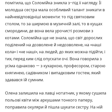
помітила, що Соломійка зникла з-під її нагляду. Її
молодша сестра мала особливий талант зникати в
найневідповідніші моменти: то під святковим
столом, то за ширмою в музичній залі, то в кущах
смородини, де вона вела урочисті розмови з
котами. Соломійка ще не знала, що світ дорослих
поділений на дозволене й недозволене, на «наші
кола» і «не наші», на людей, до яких можна підійти, і
тих, перед ким слід опускати очі. Вона говорила з
усіма однаково — з кухаркою, професором, старою
княгинею, садівником і випадковим гостем, який
здавався їй сумним.
Олена залишила на лавці нотатник, у якому сушила
польові квіти між аркушами тонкого паперу,
поправила окуляри й пішла шукати сестру. На ній