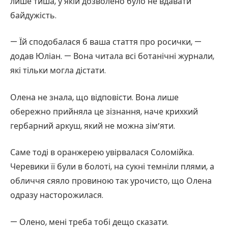
лише тиша, у якій дозволено було не вдавати
байдужість.
— Їй сподобалася б ваша стаття про росички, —
додав Юліан. — Вона читала всі ботанічні журнали,
які тільки могла дістати.
Олена не знала, що відповісти. Вона лише
обережно прийняла це зізнання, наче крихкий
гербарний аркуш, який не можна зім’яти.
Саме тоді в оранжерею увірвалася Соломійка.
Черевики її були в болоті, на сукні темніли плями, а
обличчя сяяло провиною так урочисто, що Олена
одразу насторожилася.
— Олено, мені треба тобі дещо сказати.