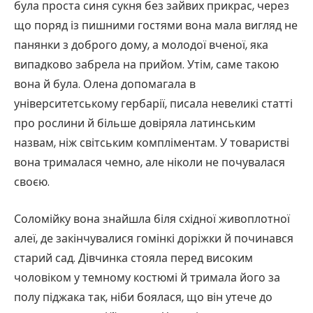
була проста синя сукня без зайвих прикрас, через
що поряд із пишними гостями вона мала вигляд не
панянки з доброго дому, а молодої вченої, яка
випадково забрела на прийом. Утім, саме такою
вона й була. Олена допомагала в
університетському гербарії, писала невеликі статті
про рослини й більше довіряла латинським
назвам, ніж світським компліментам. У товаристві
вона трималася чемно, але ніколи не почувалася
своєю.
Соломійку вона знайшла біля східної живоплотної
алеї, де закінчувалися гомінкі доріжки й починався
старий сад. Дівчинка стояла перед високим
чоловіком у темному костюмі й тримала його за
полу піджака так, ніби боялася, що він утече до