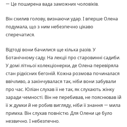
— Це поширена вада заможних чоловіків.
Він схилив голову, визнаючи удар. І вперше Олена
подумала, що з ним небезпечно цікаво
сперечатися.
Відтоді вони бачилися ще кілька разів. У
Ботанічному саду. На лекції про старовинні садиби.
У домі літньої колекціонерки, де Олена перевіряла
стан рідкісних бегоній. Кожна розмова починалася
ввічливо, а закінчувалася так, ніби вони забували
про час. Юліан слухав її не так, як слухають жінку
заради чемності. Він не перебивав, не пояснював їй
її ж думки й не робив вигляду, ніби її знання — мила
примха. Він слухав повністю. Для Олени це було
незвично. І небезпечно.