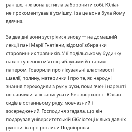
раніше, ніж вона встигла заборонити собі. Юліан
не прокоментував її усмішку, і за це вона була йому
вдячна.
За два дні вони зустрілися знову — на домашній
лекції пані Марії Гнатівни, відомої збирачки
старовинних травників. У її подільському будинку
пахло сушеною м’ятою, яблуками й старим
папером. Говорили про лікувальні властивості
шавлії, полину, материнки і про те, як народні
знання переходили з рук у руки, поки вчені нарешті
не навчилися їх записувати без зверхності. Юліан
сидів в останньому ряду, мовчазний і
зосереджений. Господиня згадала, що він
подарував університетській бібліотеці кілька давніх
рукописів про рослини Подніпров’я.