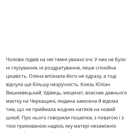
Чоловік підвів на неї темні уважні очі. У них не було
ні глузування, ні роздратування, лише спокійна
цікавість. Олена впізнала його не одразу, а тоді
відчула ще більшу незручність. Князь Юліан
Вишневецький. Удівець, меценат, власник давнього
маєтку на Черкащині, людина заможна й відома
тим, що не приймала жодних натяків на новий
шлюб. Про нього говорили пошепки, з повагою і з
тією прихованою надією, яку матері незаміжніх