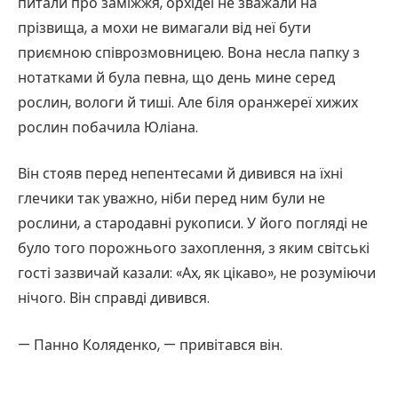
питали про заміжжя, орхідеї не зважали на
прізвища, а мохи не вимагали від неї бути
приємною співрозмовницею. Вона несла папку з
нотатками й була певна, що день мине серед
рослин, вологи й тиші. Але біля оранжереї хижих
рослин побачила Юліана.
Він стояв перед непентесами й дивився на їхні
глечики так уважно, ніби перед ним були не
рослини, а стародавні рукописи. У його погляді не
було того порожнього захоплення, з яким світські
гості зазвичай казали: «Ах, як цікаво», не розуміючи
нічого. Він справді дивився.
— Панно Коляденко, — привітався він.