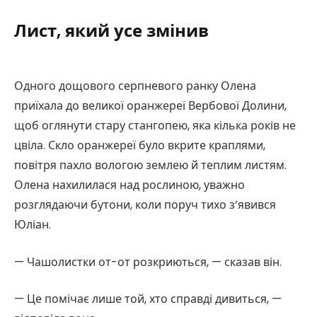
Лист, який усе змінив
Одного дощового серпневого ранку Олена
приїхала до великої оранжереї Вербової Долини,
щоб оглянути стару стангопею, яка кілька років не
цвіла. Скло оранжереї було вкрите краплями,
повітря пахло вологою землею й теплим листям.
Олена нахилилася над рослиною, уважно
розглядаючи бутони, коли поруч тихо з’явився
Юліан.
— Чашолистки от-от розкриються, — сказав він.
— Це помічає лише той, хто справді дивиться, —