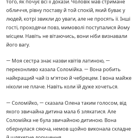
того, як почує всі її докази. Чоловік мав стримане
обличчя, рівну поставу й той спокій, який буває у
людей, котрі звикли до уваги, але не просять її. Інші
гості, проходячи повз, мимоволі поступалися йому
місцем. Навіть не вітаючись, вони ніби визнавали
його вагу.
— Моя сестра знає назви квітів латиною, —
переконливо казала Соломійка. — Вона робить
найкращий чай із м’ятою й чебрецем. І вона майже
ніколи не плаче. Навіть коли їй дуже хочеться.
— Соломійко, — сказала Олена таким голосом, від
якого звичайна дитина мала б злякатися. Але
Соломійка не була звичайною дитиною. Вона
обернулася сяюча, немов щойно виконала складне
й шляхетне доручення.