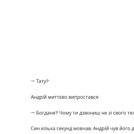
— Тату?
Андрій миттєво випростався.
— Богдане? Чому ти дзвониш не зі свого т
Син кілька секунд мовчав. Андрій чув його 