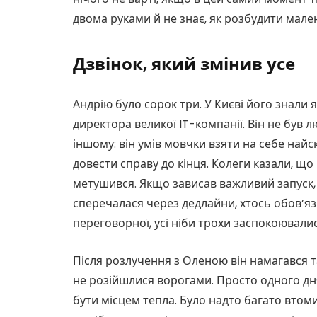
двома руками й не знає, як розбудити мален
Дзвінок, який змінив усе
Андрію було сорок три. У Києві його знали 
директора великої IT-компанії. Він не був 
іншому: він умів мовчки взяти на себе най
довести справу до кінця. Колеги казали, що 
метушився. Якщо зависав важливий запуск,
сперечалася через дедлайни, хтось обов’язк
переговорної, усі ніби трохи заспокоювалис
Після розлучення з Оленою він намагався т
не розійшлися ворогами. Просто одного дня
бути місцем тепла. Було надто багато втом