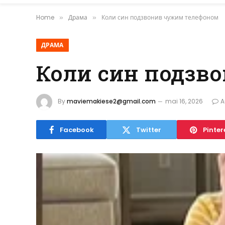
Home
Драма
Коли син подзвонив чужим телефоном
»
»
ДРАМА
Коли син подзв
By
maviemakiese2@gmail.com
mai 16, 2026
A
Facebook
Twitter
Pinter