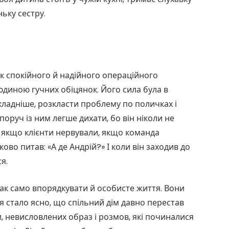
ьку сестру.
як спокійного й надійного операційного
людиною гучних обіцянок. Його сила була в
складніше, розкласти проблему по поличках і
поруч із ним легше дихати, бо він ніколи не
 якщо клієнти нервували, якщо команда
ово питав: «А де Андрій?» І коли він заходив до
я.
ак само впорядкувати й особисте життя. Вони
 стало ясно, що спільний дім давно перестав
и, невисловлених образ і розмов, які починалися