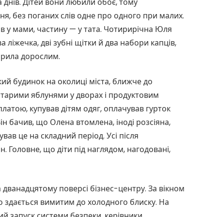
а днів. Дітей вони любили обоє, тому
ня, без поганих слів одне про одного при малих.
 у мами, частину — у тата. Чотирирічна Юля
а ліжечка, дві зубні щітки й два набори капців,
ірила дорослим.
ий будинок на околиці міста, ближче до
старими яблунями у дворах і продуктовим
латою, купував дітям одяг, оплачував гурток
н бачив, що Олена втомлена, іноді розсіяна,
ував це на складний період. Усі після
. Головне, що діти під наглядом, нагодовані,
на дванадцятому поверсі бізнес-центру. За вікном
сто здається вимитим до холодного блиску. На
ий запуск системи безпеки, керівники