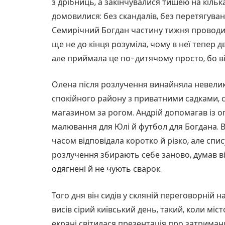
з дрібниць, а закінчувалися тишею на кільк
домовилися: без скандалів, без перетягуван
Семирічний Богдан частину тижня проводив
ще не до кінця розуміла, чому в неї тепер дв
але приймала це по-дитячому просто, бо в
Олена після розлучення винайняла невелик
спокійного району з приватними садками, 
магазином за рогом. Андрій допомагав із оп
малювання для Юлі й футбол для Богдана. Ві
часом відповідала коротко й різко, але спис
розлучення збирають себе заново, думав він
одягнені й не чують сварок.
Того дня він сидів у скляній переговорній 
висів сірий київський день, такий, коли мі
екрані світилася презентація про затриман