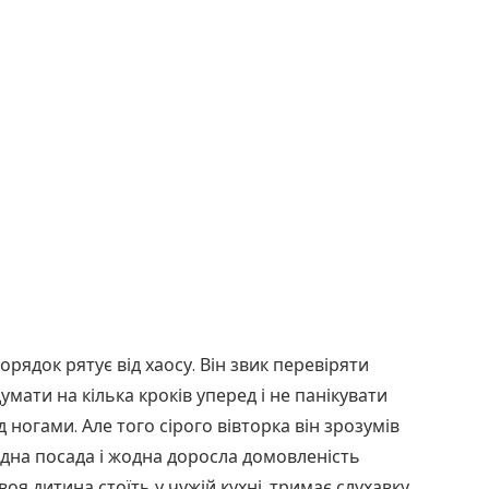
орядок рятує від хаосу. Він звик перевіряти
умати на кілька кроків уперед і не панікувати
д ногами. Але того сірого вівторка він зрозумів
одна посада і жодна доросла домовленість
оя дитина стоїть у чужій кухні, тримає слухавку