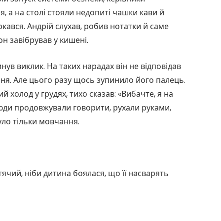
 а на столі стояли недопиті чашки кави й
ркався. Андрій слухав, робив нотатки й саме
н завібрував у кишені.
ув виклик. На таких нарадах він не відповідав
ня. Але цього разу щось зупинило його палець.
й холод у грудях, тихо сказав: «Вибачте, я на
люди продовжували говорити, рухали руками,
уло тільки мовчання.
тячий, ніби дитина боялася, що її насварять