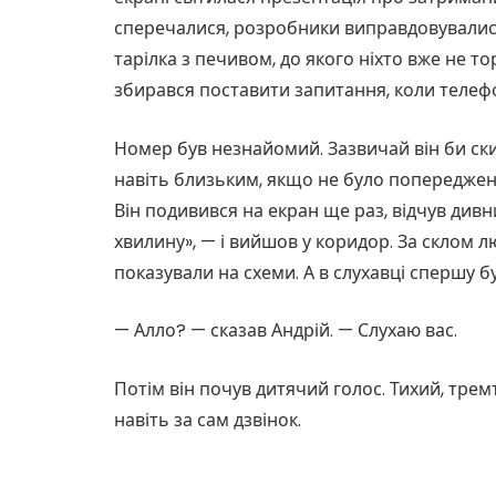
сперечалися, розробники виправдовувалися,
тарілка з печивом, до якого ніхто вже не то
збирався поставити запитання, коли телефо
Номер був незнайомий. Зазвичай він би скин
навіть близьким, якщо не було попереджен
Він подивився на екран ще раз, відчув дивни
хвилину», — і вийшов у коридор. За склом 
показували на схеми. А в слухавці спершу б
— Алло? — сказав Андрій. — Слухаю вас.
Потім він почув дитячий голос. Тихий, трем
навіть за сам дзвінок.