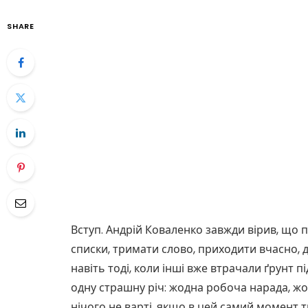
SHARE
Вступ. Андрій Коваленко завжди вірив, що п
списки, тримати слово, приходити вчасно, д
навіть тоді, коли інші вже втрачали ґрунт пі
одну страшну річ: жодна робоча нарада, ж
нічого не варті, якщо в цей самий момент тв