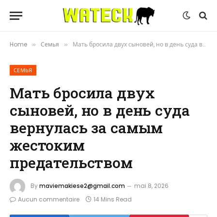
Home
Семья
Мать бросила двух сыновей, но в день суда вернулась за самым жестоким предательством
»
»
СЕМЬЯ
Мать бросила двух
сыновей, но в день суда
вернулась за самым
жестоким
предательством
By
maviemakiese2@gmail.com
mai 8, 2026
Aucun commentaire
14 Mins Read