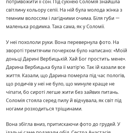
потривожити її сон. Під сукнею Соломія знайшла
світлину кольору сепії. На ній була молода жінка з
темним волоссям і лагідними очима. Біля губи —
маленька родимка. Така сама, як у Соломії.
У неї похололи руки. Вона перевернула фото. На
звороті тремтячим почерком було написано: «Моїй
доньці Дарині Вербицькій. Хай Бог простить мене».
Дарина Вербицька була її матір’ю. Так їй казали все
життя. Казали, що Дарина померла під час пологів,
що родичів у неї не було, що минуле краще не
чіпати, бо сироті легше жити без зайвих питань.
Соломія стояла серед пилу й відчувала, як світ під
ногами розходиться тріщинами.
Вона збігла вниз, притискаючи фото до грудей. У
їдальні саме подавали обід. Сестра Анастасія