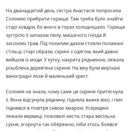
На дванадцятий день сестра Анастасія попросила
Соломію прибрати горище. Там треба було знайти
старі ковдри, бо вночі в горах холоднішало. Горище
зустріло її запахом пилу, мишачого гнізда й
засохлих трав. Під похилим дахом стояли поламані
стільці, старі образи, скрині з одягом, який давно
вийшов із моди. У кутку, накрита рядниною, лежала
різьблена дерев’яна скриня. На віку були вирізані
виноградні лози й маленький хрест.
Соломія не знала, чому саме ця скриня притягнула
її. Вона відсунула ряднину, підняла важке віко, і пил
піднявся в повітря сивою хмарою. Усередині
лежали вервиці, пожовклі листи, стара весільна
сукня, згорнута так обережно, ніби хтось боявся