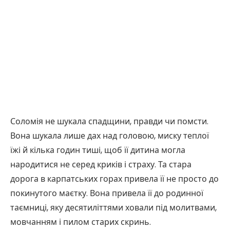
Соломія не шукала спадщини, правди чи помсти.
Вона шукала лише дах над головою, миску теплої
їжі й кілька годин тиші, щоб її дитина могла
народитися не серед криків і страху. Та стара
дорога в карпатських горах привела її не просто до
покинутого маєтку. Вона привела її до родинної
таємниці, яку десятиліттями ховали під молитвами,
мовчанням і пилом старих скринь.