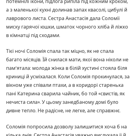
потемнілі ікони, підлога рипіла під кожним кроком,
а з маленької кухні долинав запах квасолі, цибулі й
лаврового листа. Сестра Анастасія дала Соломії
миску гарячої юшки, шматок чорного хліба й ліжко
в кімнатці під сходами.
Тієї ночі Соломія спала так міцно, як не спала
багато місяців. Їй снилася мати, якої вона ніколи не
пам’ятала: молода жінка в білій хустині стояла біля
криниці й усміхалася. Коли Соломія прокинулася, за
вікном уже співали птахи, а в коридорі старенька
пані Катерина сварила чайник, бо той «свистів, як
нечиста сила». У цьому занедбаному домі було
дивне тепло. Не радісне, не легке, але справжнє.
Соломія попросила дозволу залишитися хоча б на
кілька днів. Сестра Анастасія уважно вислухала її й