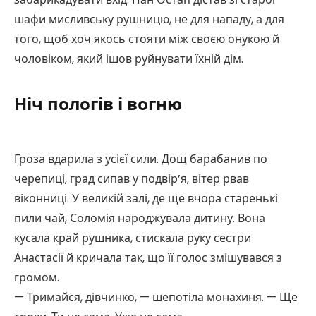
шафи мисливську рушницю, не для нападу, а для
того, щоб хоч якось стояти між своєю онукою й
чоловіком, який ішов руйнувати їхній дім.
Ніч пологів і вогню
Гроза вдарила з усієї сили. Дощ барабанив по
черепиці, град сипав у подвір’я, вітер рвав
віконниці. У великій залі, де ще вчора старенькі
пили чай, Соломія народжувала дитину. Вона
кусала край рушника, стискала руку сестри
Анастасії й кричала так, що її голос змішувався з
громом.
— Тримайся, дівчинко, — шепотіла монахиня. — Ще