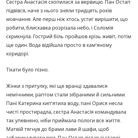
Сестра Анастасія схопилася за вервицю. Пан Остап
підвівся, наче з нього зняли тридцять років
мовчання. Але перш ніж хтось устиг вирішити, що
робити, блискавка розрізала небо, і Соломія
скрикнула. Гострий біль пройшов крізь живіт, потім
ще один. Вода відійшла просто в кам’яному
коридорі.
Тікати було пізно.
Жінки з притулку, які ще вранці здавалися
немічними, раптом стали зібраними й сильними.
Пані Катерина кип’ятила воду, пані Орися несла
чисті простирадла, сестра Анастасія командувала
так упевнено, ніби приймала пологи все життя.
Матвій тягнув до брами лави й шафи, щоб
забарикадувати вхід. Пан Остап дістав зі старої