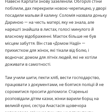
Навесні Карпати знову зазеленіли. Обгорілі стіни
побілили, дах перекрили новою черепицею, у дворі
посадили мальви й калину. Соломія назвала доньку
Дариною — на честь матері, яку не знала, але
нарешті знайшла в листах, голосі минулого й
власному відображенні. Маєток більше не був
місцем забуття. Він став «Домом Надії» —
прихистком для жінок, які тікали від болю, і
водночас домом для літніх людей, які не хотіли
доживати в самотності.
Там учили шити, пекти хліб, вести господарство,
працювати з документами, не боятися поліції й не
соромитися просити допомоги. Старенькі
розповідали дітям казки, жінки варили борщ на
великій кухні, сестра Анастасія щовечора