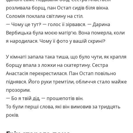
розливала борщ, пан Остап сидів біля вікна.
Соломія поклала світлину на стіл.
— Чому це тут? — голос її зірвався. — Дарина
Вербицька була моєю матір’ю. Вона померла, коли
я народилася. Чому її фото у вашій скрині?
У кімнаті запала така тиша, що було чути, як крапля
борщу впала з ложки на скатертину. Сестра
Анастасія перехрестилася. Пан Остап повільно
піднявся. Його руки тремтіли, обличчя стало майже
прозорим.
— Бо я твій дід, — прошепотів він.
То були перші слова, які він вимовив за тридцять
років.