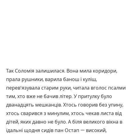
Так Соломія залишилася. Вона мила коридори,
прала рушники, варила банош і куліш,
перев’язувала старим руки, читала вголос псалми
тим, хто вже не бачив літер. У притулку було
дванадцять мешканців. Хтось говорив без упину,
хтось сварився з минулим, хтось чекав листа від
дітей, яких давно не було. А біля великого вікна в
їдальні щодня сидів пан Остап — високий,