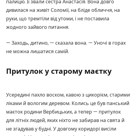
палицю. Її звали сестра Анастасія. Вона довго
дивилася на живіт Соломії, на бліде обличчя, на
руки, що тремтіли від утоми, і не поставила
жодного зайвого питання.
— Заходь, дитино, — сказала вона. — Уночі в горах
не можна лишатися самій.
Притулок у старому маєтку
Усередині пахло воском, кавою з цикорієм, старими
ліками й вологим деревом. Колись це був панський
маєток родини Вербицьких, а тепер — притулок
для літніх людей, яких ніхто не забирав на свята й
не згадував у будні. У довгому коридорі висіли