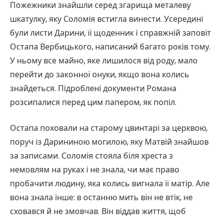
Пожежники знайшли серед згарища металеву
шкатулку, яку Соломія встигла винести. Усередині
були листи Дарини, її щоденник і справжній заповіт
Остапа Вербицького, написаний багато років тому.
У ньому все майно, яке лишилося від роду, мало
перейти до законної онуки, якщо вона колись
знайдеться. Підроблені документи Романа
розсипалися перед цим папером, як попіл.
Остапа поховали на старому цвинтарі за церквою,
поруч із Дарининою могилою, яку Матвій знайшов
за записами. Соломія стояла біля хреста з
немовлям на руках і не знала, чи має право
пробачити людину, яка колись вигнала її матір. Але
вона знала інше: в останню мить він не втік, не
сховався й не змовчав. Він віддав життя, щоб