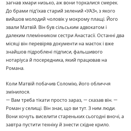
загнав хмари низько, аж вони торкалися смерек.
До брами під’їхав старий зелений «УАЗ», з якого
вийшов молодий чоловік у мокрому плащі. Його
звали Матвій. Він був сільським адвокатом і
далеким племінником сестри Анастасії. Останні два
місяці він перевіряв документи на маєток і вже
знайшов підроблені підписи, фальшивого
нотаріуса й посередника, який працював на
Романа.
Коли Матвій побачив Соломію, його обличчя
змінилося.
— Вам треба тікати просто зараз, — сказав він. —
Роман у селищі. Він знає, що ви тут. З ним люди.
Вони хочуть виселити стареньких сьогодні вночі, а
завтра пустити техніку й знести східне крило.