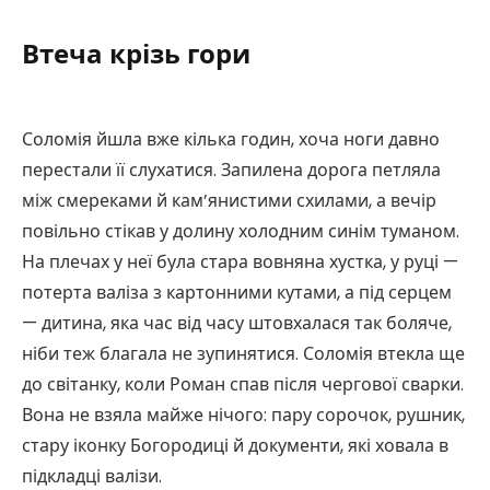
Втеча крізь гори
Соломія йшла вже кілька годин, хоча ноги давно
перестали її слухатися. Запилена дорога петляла
між смереками й кам’янистими схилами, а вечір
повільно стікав у долину холодним синім туманом.
На плечах у неї була стара вовняна хустка, у руці —
потерта валіза з картонними кутами, а під серцем
— дитина, яка час від часу штовхалася так боляче,
ніби теж благала не зупинятися. Соломія втекла ще
до світанку, коли Роман спав після чергової сварки.
Вона не взяла майже нічого: пару сорочок, рушник,
стару іконку Богородиці й документи, які ховала в
підкладці валізи.