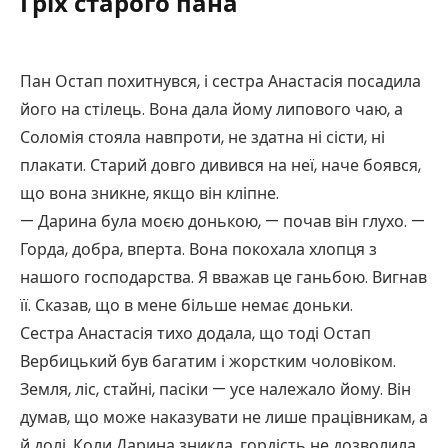
Гріх старого пана
Пан Остап похитнувся, і сестра Анастасія посадила
його на стілець. Вона дала йому липового чаю, а
Соломія стояла навпроти, не здатна ні сісти, ні
плакати. Старий довго дивився на неї, наче боявся,
що вона зникне, якщо він кліпне.
— Дарина була моєю донькою, — почав він глухо. —
Горда, добра, вперта. Вона покохала хлопця з
нашого господарства. Я вважав це ганьбою. Вигнав
її. Сказав, що в мене більше немає доньки.
Сестра Анастасія тихо додала, що тоді Остап
Вербицький був багатим і жорстким чоловіком.
Земля, ліс, стайні, пасіки — усе належало йому. Він
думав, що може наказувати не лише працівникам, а
й долі. Коли Дарина зникла, гордість не дозволила