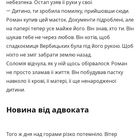
небезпека. Остап узяв її руки у свої.
— Дитино, ти зробила помилку, прийшовши сюди.
Роман купив цей маєток. Документи підроблені, але
на папері тепер усе майже його. Він знав, хто ти. Він
шукав тебе не через любов. Він хотів, щоб
спадкоємиця Вербицьких була під його рукою. Щоб
ніхто не зміг забрати землю назад.
Соломія відчула, як у ній щось обірвалося. Роман
не просто зламав її життя. Він побудував пастку
навколо її крові, її матері, її ще ненародженої
дитини.
Новина від адвоката
Того ж дня над горами різко потемніло. Вітер