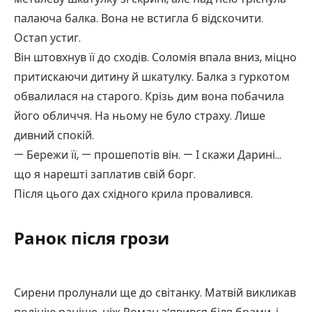
палаюча балка. Вона не встигла б відскочити.
Остап устиг.
Він штовхнув її до сходів. Соломія впала вниз, міцно
притискаючи дитину й шкатулку. Балка з гуркотом
обвалилася на старого. Крізь дим вона побачила
його обличчя. На ньому не було страху. Лише
дивний спокій.
— Бережи її, — прошепотів він. — І скажи Дарині…
що я нарешті заплатив свій борг.
Після цього дах східного крила провалився.
Ранок після грози
Сирени пролунали ще до світанку. Матвій викликав