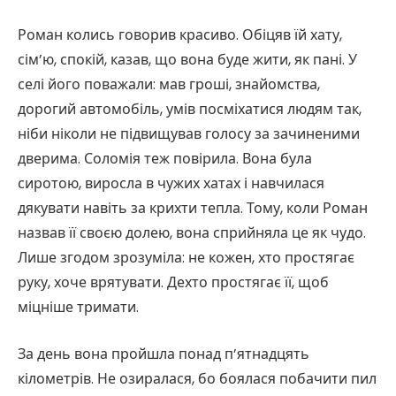
Роман колись говорив красиво. Обіцяв їй хату,
сім’ю, спокій, казав, що вона буде жити, як пані. У
селі його поважали: мав гроші, знайомства,
дорогий автомобіль, умів посміхатися людям так,
ніби ніколи не підвищував голосу за зачиненими
дверима. Соломія теж повірила. Вона була
сиротою, виросла в чужих хатах і навчилася
дякувати навіть за крихти тепла. Тому, коли Роман
назвав її своєю долею, вона сприйняла це як чудо.
Лише згодом зрозуміла: не кожен, хто простягає
руку, хоче врятувати. Дехто простягає її, щоб
міцніше тримати.
За день вона пройшла понад п’ятнадцять
кілометрів. Не озиралася, бо боялася побачити пил