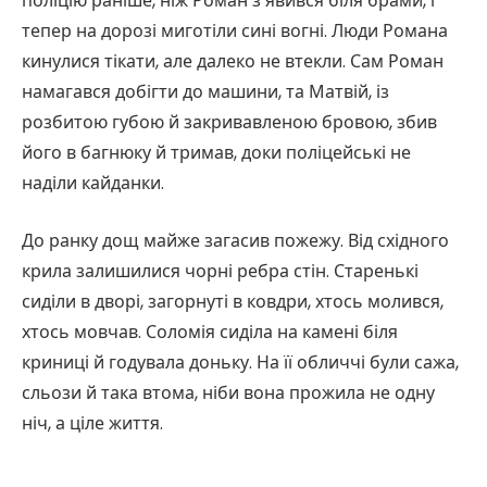
поліцію раніше, ніж Роман з’явився біля брами, і
тепер на дорозі миготіли сині вогні. Люди Романа
кинулися тікати, але далеко не втекли. Сам Роман
намагався добігти до машини, та Матвій, із
розбитою губою й закривавленою бровою, збив
його в багнюку й тримав, доки поліцейські не
наділи кайданки.
До ранку дощ майже загасив пожежу. Від східного
крила залишилися чорні ребра стін. Старенькі
сиділи в дворі, загорнуті в ковдри, хтось молився,
хтось мовчав. Соломія сиділа на камені біля
криниці й годувала доньку. На її обличчі були сажа,
сльози й така втома, ніби вона прожила не одну
ніч, а ціле життя.