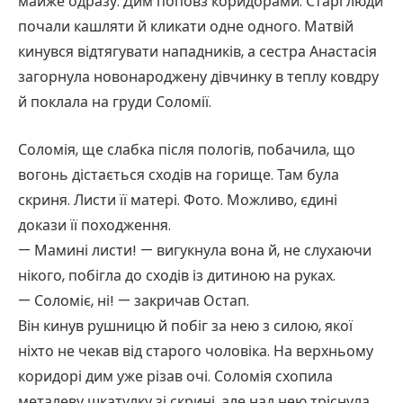
майже одразу. Дим поповз коридорами. Старі люди
почали кашляти й кликати одне одного. Матвій
кинувся відтягувати нападників, а сестра Анастасія
загорнула новонароджену дівчинку в теплу ковдру
й поклала на груди Соломії.
Соломія, ще слабка після пологів, побачила, що
вогонь дістається сходів на горище. Там була
скриня. Листи її матері. Фото. Можливо, єдині
докази її походження.
— Мамині листи! — вигукнула вона й, не слухаючи
нікого, побігла до сходів із дитиною на руках.
— Соломіє, ні! — закричав Остап.
Він кинув рушницю й побіг за нею з силою, якої
ніхто не чекав від старого чоловіка. На верхньому
коридорі дим уже різав очі. Соломія схопила
металеву шкатулку зі скрині, але над нею тріснула