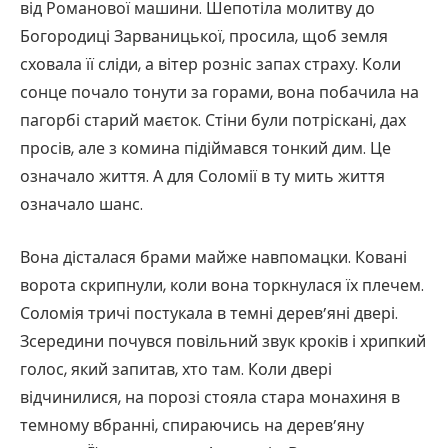
від Романової машини. Шепотіла молитву до
Богородиці Зарваницької, просила, щоб земля
сховала її сліди, а вітер розніс запах страху. Коли
сонце почало тонути за горами, вона побачила на
пагорбі старий маєток. Стіни були потріскані, дах
просів, але з комина підіймався тонкий дим. Це
означало життя. А для Соломії в ту мить життя
означало шанс.
Вона дісталася брами майже навпомацки. Ковані
ворота скрипнули, коли вона торкнулася їх плечем.
Соломія тричі постукала в темні дерев’яні двері.
Зсередини почувся повільний звук кроків і хрипкий
голос, який запитав, хто там. Коли двері
відчинилися, на порозі стояла стара монахиня в
темному вбранні, спираючись на дерев’яну