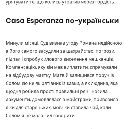
урятувати те, що колись утратив через гордість.
Casa Esperanza по-українськи
Минули місяці. Суд визнав угоду Романа недійсною,
а його самого засудили за шахрайство, погрози,
підпал і спробу силового виселення мешканців.
Компенсацію, яку він мав виплатити, спрямували
на відбудову маєтку. Матвій залишився поруч із
Соломією не як рятівник із казки, а як людина, яка
щодня робила прості правильні речі: носила
документи, домовлялася з майстрами, привозила
ліки для стареньких, мовчки ставила чай, коли
Соломія не мала сил говорити.