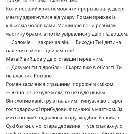
трохи. Ти не сама. Уже не сама.
Коли перший крик немовляти прорізав залу, двері
маєтку здригнулися від удару. Роман приїхав із
кількома чоловіками. Машиною вони розбили
частину брами, а потім увірвалися у двір під дощем.
— Соломіє! — закричав він. — Виходь! Ти і дитина
належите мені! І цей дім теж!
Матвій вийшов у двір, ставши перед ним.
— Документи підроблені. Скарга вже в області. Ти
не власник, Романе.
Роман засміявся страшним, порожнім сміхом.
— Якщо це не буде моїм, то не буде нічиїм.
Він схопив каністру з пальним і кинувся до старої
господарської прибудови, з’єднаної з маєтком. За
мить полум’я піднялося вгору, жадібне й швидке.
Сухі балки, сіно, стара деревина — усе спалахнуло