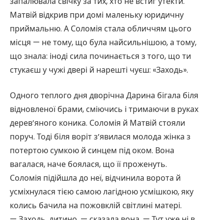
запалювала свічку за тих, хто не встиг утекти.
Матвій відкрив при домі маленьку юридичну
приймальню. А Соломія стала обличчям цього
місця — не тому, що була найсильнішою, а тому,
що знала: іноді сила починається з того, що ти
стукаєш у чужі двері й нарешті чуєш: «Заходь».
Одного теплого дня дворічна Дарина бігала біля
відновленої брами, сміючись і тримаючи в руках
дерев’яного коника. Соломія й Матвій стояли
поруч. Тоді біля воріт з’явилася молода жінка з
потертою сумкою й синцем під оком. Вона
вагалася, наче боялася, що її проженуть.
Соломія підійшла до неї, відчинила ворота й
усміхнулася тією самою лагідною усмішкою, яку
колись бачила на пожовклій світлині матері.
— Заходь, дитино, — сказала вона. — Тут уже ні в