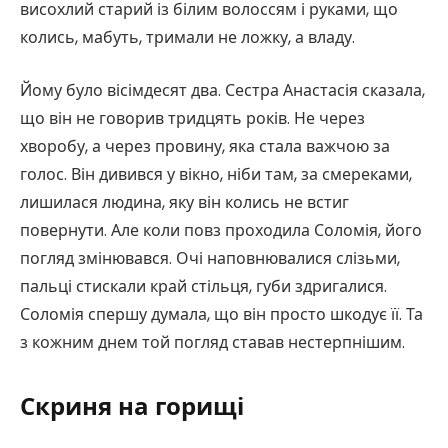
висохлий старий із білим волоссям і руками, що
колись, мабуть, тримали не ложку, а владу.
Йому було вісімдесят два. Сестра Анастасія сказала,
що він не говорив тридцять років. Не через
хворобу, а через провину, яка стала важчою за
голос. Він дивився у вікно, ніби там, за смереками,
лишилася людина, яку він колись не встиг
повернути. Але коли повз проходила Соломія, його
погляд змінювався. Очі наповнювалися слізьми,
пальці стискали край стільця, губи здригалися.
Соломія спершу думала, що він просто шкодує її. Та
з кожним днем той погляд ставав нестерпнішим.
Скриня на горищі