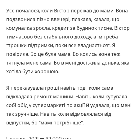
Усе почалося, коли Віктор переїхав до мами. Вона
подзвонила пізно ввечері, плакала, казала, що
комуналка зросла, кредит за будинок тисне, Віктор
тимчасово без стабільного доходу, а їм треба
“трошки підтримки, поки все владнається”. Я
повірила. Бо це була мама. Бо колись вона теж
тягнула мене сама. Бо в мені досі жила донька, яка
хотіла бути хорошою.
Я переказувала гроші навіть тоді, коли сама
відкладала ремонт машини. Навіть коли купувала
собі обід у супермаркеті по акції й удавала, що мені
так зручніше. Навіть коли відмовлялася від
відпустки, бо “мамі потрібніше”.
Червень 2021 — 32 000 грн.