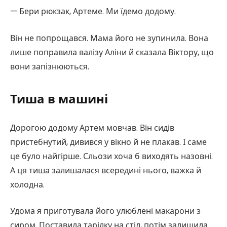
— Бери рюкзак, Артеме. Ми їдемо додому.
Він не попрощався. Мама його не зупинила. Вона
лише поправила валізу Аліни й сказала Віктору, що
вони запізнюються.
Тиша в машині
Дорогою додому Артем мовчав. Він сидів
пристебнутий, дивився у вікно й не плакав. І саме
це було найгірше. Сльози хоча б виходять назовні.
А ця тиша залишалася всередині нього, важка й
холодна.
Удома я приготувала його улюблені макарони з
сиром. Поставила тарілку на стіл, потім залишила