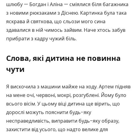
шлюбу — Богдан і Аліна — сміялися біля багажника
з новими рюкзаками з Діснею. Картинка була така
яскрава й святкова, що сльози мого сина
здавалися в ній чимось зайвим. Наче хтось забув
прибрати з кадру чужий біль.
Слова, які дитина не повинна
чути
Я вискочила з машини майже на ходу. Артем підняв
на мене очі, червоні, мокрі, розгублені. Йому було
всього вісім. У цьому віці дитина ще вірить, що
дорослі можуть пояснити будь-яку
несправедливість, виправити будь-яку образу,
захистити від усього, що надто велике для