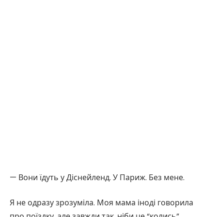
— Вони їдуть у Діснейленд. У Париж. Без мене.
Я не одразу зрозуміла. Моя мама іноді говорила
про поїздку, але завжди так, ніби це “колись”,