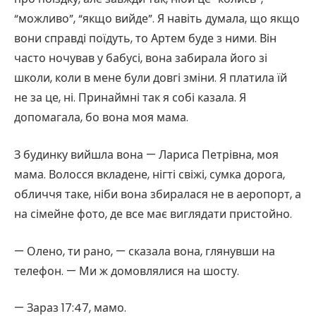
“можливо”, “якщо вийде”. Я навіть думала, що якщо
вони справді поїдуть, то Артем буде з ними. Він
часто ночував у бабусі, вона забирала його зі
школи, коли в мене були довгі зміни. Я платила їй
не за це, ні. Принаймні так я собі казала. Я
допомагала, бо вона моя мама.
З будинку вийшла вона — Лариса Петрівна, моя
мама. Волосся вкладене, нігті свіжі, сумка дорога,
обличчя таке, ніби вона збиралася не в аеропорт, а
на сімейне фото, де все має виглядати пристойно.
— Олено, ти рано, — сказала вона, глянувши на
телефон. — Ми ж домовлялися на шосту.
— Зараз 17:47, мамо.