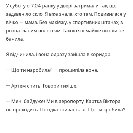
У суботу о 7:04 ранку у двері загримали так, що
задзвеніло скло. Я вже знала, хто там. Подивилася у
вічко — мама. Без макіяжу, у спортивних штанах, з
розпатланим волоссям. Такою я її майже ніколи не
бачила.
Я відчинила, і вона одразу зайшла в коридор.
— Що ти наробила? — прошипіла вона.
— Артем спить. Говори тихіше.
— Мені байдуже! Ми в аеропорту. Картка Віктора
не проходить. Поїздка зривається. Що ти зробила?