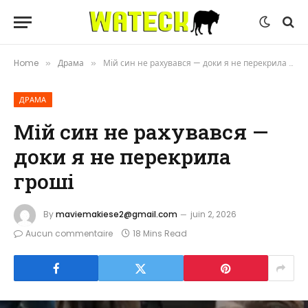
Home
Драма
Мій син не рахувався — доки я не перекрила гроші
»
»
ДРАМА
Мій син не рахувався —
доки я не перекрила
гроші
By
maviemakiese2@gmail.com
juin 2, 2026
Aucun commentaire
18 Mins Read