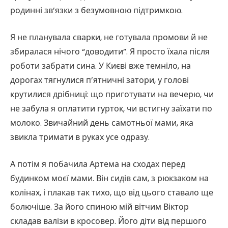
родинні зв’язки з безумовною підтримкою.
Я не планувала сварки, не готувала промови й не
збиралася нічого “доводити”. Я просто їхала після
роботи забрати сина. У Києві вже темніло, на
дорогах тягнулися п’ятничні затори, у голові
крутилися дрібниці: що приготувати на вечерю, чи
не забула я оплатити гурток, чи встигну заїхати по
молоко. Звичайний день самотньої мами, яка
звикла тримати в руках усе одразу.
А потім я побачила Артема на сходах перед
будинком моєї мами. Він сидів сам, з рюкзаком на
колінах, і плакав так тихо, що від цього ставало ще
болючіше. За його спиною мій вітчим Віктор
складав валізи в кросовер. Його діти від першого