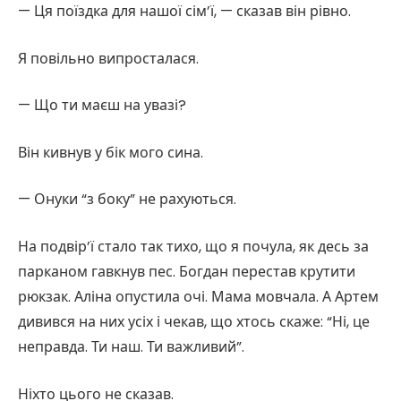
— Ця поїздка для нашої сім’ї, — сказав він рівно.
Я повільно випросталася.
— Що ти маєш на увазі?
Він кивнув у бік мого сина.
— Онуки “з боку” не рахуються.
На подвір’ї стало так тихо, що я почула, як десь за
парканом гавкнув пес. Богдан перестав крутити
рюкзак. Аліна опустила очі. Мама мовчала. А Артем
дивився на них усіх і чекав, що хтось скаже: “Ні, це
неправда. Ти наш. Ти важливий”.
Ніхто цього не сказав.