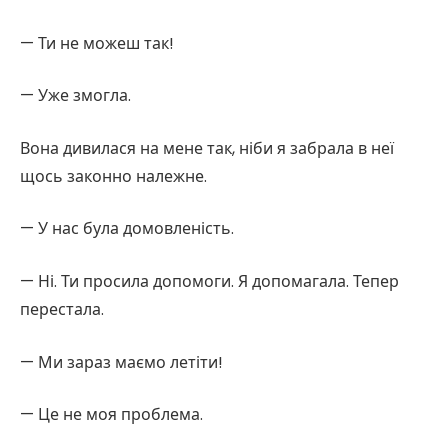
— Ти не можеш так!
— Уже змогла.
Вона дивилася на мене так, ніби я забрала в неї
щось законно належне.
— У нас була домовленість.
— Ні. Ти просила допомоги. Я допомагала. Тепер
перестала.
— Ми зараз маємо летіти!
— Це не моя проблема.