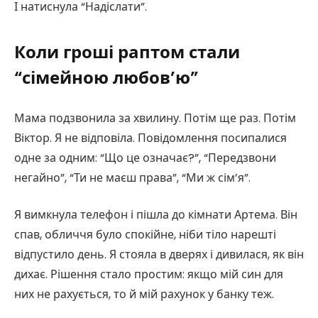
І натиснула “Надіслати”.
Коли гроші раптом стали
“сімейною любов’ю”
Мама подзвонила за хвилину. Потім ще раз. Потім
Віктор. Я не відповіла. Повідомлення посипалися
одне за одним: “Що це означає?”, “Передзвони
негайно”, “Ти не маєш права”, “Ми ж сім’я”.
Я вимкнула телефон і пішла до кімнати Артема. Він
спав, обличчя було спокійне, ніби тіло нарешті
відпустило день. Я стояла в дверях і дивилася, як він
дихає. Рішення стало простим: якщо мій син для
них не рахується, то й мій рахунок у банку теж.