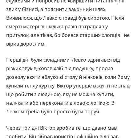
службами й попросив не «вирішити питання», як
звик у бізнесі, а пояснити законний шлях.
Виявилося, що Левко справді був сиротою. Після
смерті матері він кілька разів потрапляв у
притулок, але тікав, бо боявся старших хлопців і не
вірив дорослим.
Перші дні були складними. Левко здригався від
різких звуків, ховав хліб під подушку, просив
дозволу взяти яблуко зі столу й ніяковів, коли йому
купили теплу куртку. Віктор уперше в житті не знав,
що робити з людиною, яку не можна купити,
налякати або переконати діловою логікою. З
Левком треба було просто бути поруч.
Через три дні Віктор зробив те, що давно мав
зробити. Він зібрав юристів і офіційно відрізав