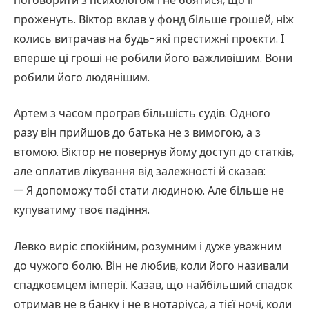
поговорити з психологом і не боятися, що її
проженуть. Віктор вклав у фонд більше грошей, ніж
колись витрачав на будь-які престижні проєкти. І
вперше ці гроші не робили його важливішим. Вони
робили його людянішим.
Артем з часом програв більшість судів. Одного
разу він прийшов до батька не з вимогою, а з
втомою. Віктор не повернув йому доступ до статків,
але оплатив лікування від залежності й сказав:
— Я допоможу тобі стати людиною. Але більше не
купуватиму твоє падіння.
Левко виріс спокійним, розумним і дуже уважним
до чужого болю. Він не любив, коли його називали
спадкоємцем імперії. Казав, що найбільший спадок
отримав не в банку і не в нотаріуса, а тієї ночі, коли