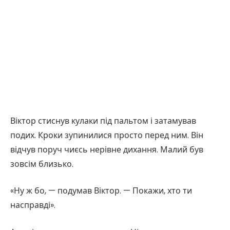
Віктор стиснув кулаки під пальтом і затамував
подих. Кроки зупинилися просто перед ним. Він
відчув поруч чиєсь нерівне дихання. Малий був
зовсім близько.
«Ну ж бо, — подумав Віктор. — Покажи, хто ти
насправді».