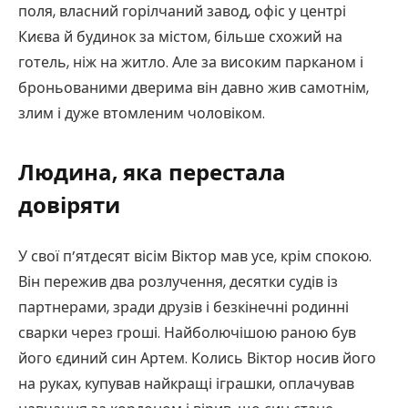
поля, власний горілчаний завод, офіс у центрі
Києва й будинок за містом, більше схожий на
готель, ніж на житло. Але за високим парканом і
броньованими дверима він давно жив самотнім,
злим і дуже втомленим чоловіком.
Людина, яка перестала
довіряти
У свої п’ятдесят вісім Віктор мав усе, крім спокою.
Він пережив два розлучення, десятки судів із
партнерами, зради друзів і безкінечні родинні
сварки через гроші. Найболючішою раною був
його єдиний син Артем. Колись Віктор носив його
на руках, купував найкращі іграшки, оплачував