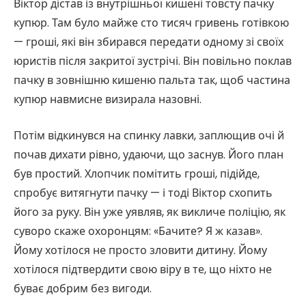
Віктор дістав із внутрішньої кишені товсту пачку
купюр. Там було майже сто тисяч гривень готівкою
— гроші, які він збирався передати одному зі своїх
юристів після закритої зустрічі. Він повільно поклав
пачку в зовнішню кишеню пальта так, щоб частина
купюр навмисне визирала назовні.
Потім відкинувся на спинку лавки, заплющив очі й
почав дихати рівно, удаючи, що заснув. Його план
був простий. Хлопчик помітить гроші, підійде,
спробує витягнути пачку — і тоді Віктор схопить
його за руку. Він уже уявляв, як викличе поліцію, як
суворо скаже охоронцям: «Бачите? Я ж казав».
Йому хотілося не просто зловити дитину. Йому
хотілося підтвердити свою віру в те, що ніхто не
буває добрим без вигоди.