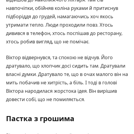
навпочіпки, обійняв коліна руками й притиснув
підборіддя до грудей, намагаючись хоч якось
утримати тепло. Люди проходили повз. Хтось
дивився в телефон, хтось поспішав до ресторану,
хтось робив вигляд, що не помічає.
Віктор відвернувся, та спокою не відчув. Його
дратувало, що хлопчик досі сидить там. Дратували
власні думки. Дратувало те, що в очах малого він на
мить побачив не хитрість, а біль. І тоді в голові
Віктора народилася жорстока ідея. Він вирішив
довести собі, що не помиляється.
Пастка з грошима