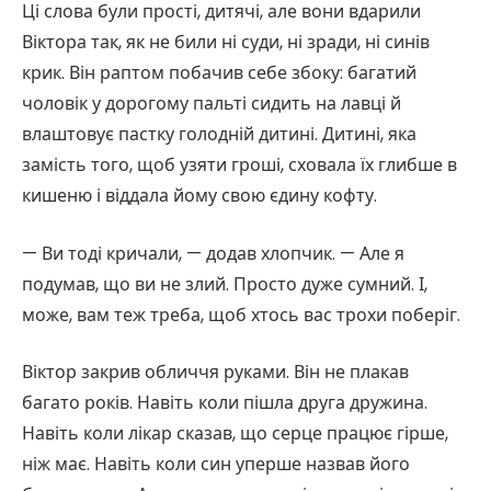
Ці слова були прості, дитячі, але вони вдарили
Віктора так, як не били ні суди, ні зради, ні синів
крик. Він раптом побачив себе збоку: багатий
чоловік у дорогому пальті сидить на лавці й
влаштовує пастку голодній дитині. Дитині, яка
замість того, щоб узяти гроші, сховала їх глибше в
кишеню і віддала йому свою єдину кофту.
— Ви тоді кричали, — додав хлопчик. — Але я
подумав, що ви не злий. Просто дуже сумний. І,
може, вам теж треба, щоб хтось вас трохи поберіг.
Віктор закрив обличчя руками. Він не плакав
багато років. Навіть коли пішла друга дружина.
Навіть коли лікар сказав, що серце працює гірше,
ніж має. Навіть коли син уперше назвав його