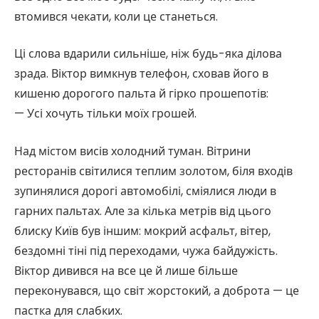
втомився чекати, коли це станеться.
Ці слова вдарили сильніше, ніж будь-яка ділова
зрада. Віктор вимкнув телефон, сховав його в
кишеню дорогого пальта й гірко прошепотів:
— Усі хочуть тільки моїх грошей.
Над містом висів холодний туман. Вітрини
ресторанів світилися теплим золотом, біля входів
зупинялися дорогі автомобілі, сміялися люди в
гарних пальтах. Але за кілька метрів від цього
блиску Київ був іншим: мокрий асфальт, вітер,
бездомні тіні під переходами, чужа байдужість.
Віктор дивився на все це й лише більше
переконувався, що світ жорстокий, а доброта — це
пастка для слабких.