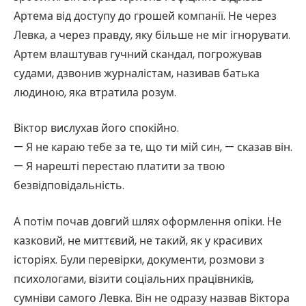
Артема від доступу до грошей компанії. Не через
Левка, а через правду, яку більше не міг ігнорувати.
Артем влаштував гучний скандал, погрожував
судами, дзвонив журналістам, називав батька
людиною, яка втратила розум.
Віктор вислухав його спокійно.
— Я не караю тебе за те, що ти мій син, — сказав він.
— Я нарешті перестаю платити за твою
безвідповідальність.
А потім почав довгий шлях оформлення опіки. Не
казковий, не миттєвий, не такий, як у красивих
історіях. Були перевірки, документи, розмови з
психологами, візити соціальних працівників,
сумніви самого Левка. Він не одразу назвав Віктора