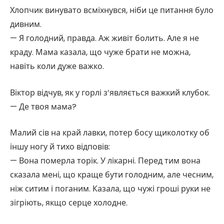
Хлопчик винувато всміхнувся, ніби це питання було
дивним.
— Я голодний, правда. Аж живіт болить. Але я не
краду. Мама казала, що чуже брати не можна,
навіть коли дуже важко.
Віктор відчув, як у горлі з’являється важкий клубок.
— Де твоя мама?
Малий сів на край лавки, потер босу щиколотку об
іншу ногу й тихо відповів:
— Вона померла торік. У лікарні. Перед тим вона
сказала мені, що краще бути голодним, але чесним,
ніж ситим і поганим. Казала, що чужі гроші руки не
зігріють, якщо серце холодне.