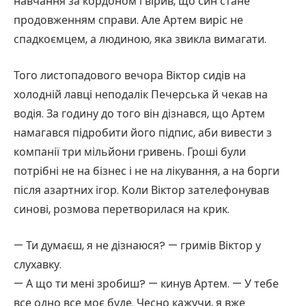
навчання за кордоном і вірив, що син стане
продовженням справи. Але Артем виріс не
спадкоємцем, а людиною, яка звикла вимагати.
Того листопадового вечора Віктор сидів на
холодній лавці неподалік Печерська й чекав на
водія. За годину до того він дізнався, що Артем
намагався підробити його підпис, аби вивести з
компанії три мільйони гривень. Гроші були
потрібні не на бізнес і не на лікування, а на борги
після азартних ігор. Коли Віктор зателефонував
синові, розмова перетворилася на крик.
— Ти думаєш, я не дізнаюся? — гримів Віктор у
слухавку.
— А що ти мені зробиш? — кинув Артем. — У тебе
все одно все моє буде. Чесно кажучи, я вже