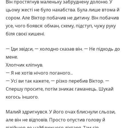
Він простягнув маленьку забруднену долоню. У
цьому жесті не було нахабства. Була лише втома й
сором. Але Віктор побачив не дитину. Він побачив
усе, чого боявся: обман, схему, підступ, чужу руку
біля своєї кишені.
— Іди звідси, — холодно сказав він. — Не підходь до
мене.
Хлопчик кліпнув.
— Я не хотів нічого поганого…
— Усі ви так кажете, — різко перебив Віктор. —
Спершу просите, потім зникає гаманець. Шукай
когось іншого.
Малий здригнувся. У його очах блиснули сльози,
але він не відповів. Просто опустив голову й
відійшов до найближчого ліхтаря. Там сів