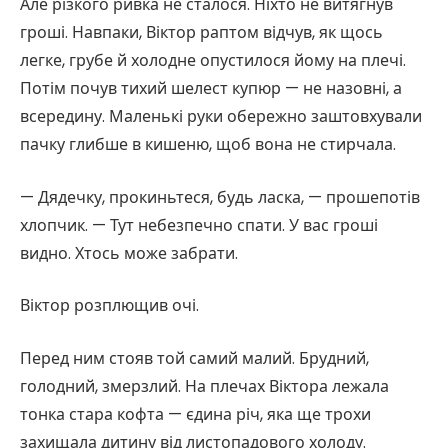
Але різкого ривка не сталося. Ніхто не витягнув
гроші. Навпаки, Віктор раптом відчув, як щось
легке, грубе й холодне опустилося йому на плечі.
Потім почув тихий шелест купюр — не назовні, а
всередину. Маленькі руки обережно заштовхували
пачку глибше в кишеню, щоб вона не стирчала.
— Дядечку, прокиньтеся, будь ласка, — прошепотів
хлопчик. — Тут небезпечно спати. У вас гроші
видно. Хтось може забрати.
Віктор розплющив очі.
Перед ним стояв той самий малий. Брудний,
голодний, змерзлий. На плечах Віктора лежала
тонка стара кофта — єдина річ, яка ще трохи
захищала дитину від листопадового холоду.