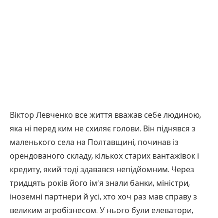
Віктор Левченко все життя вважав себе людиною,
яка ні перед ким не схиляє голови. Він піднявся з
маленького села на Полтавщині, починав із
орендованого складу, кількох старих вантажівок і
кредиту, який тоді здавався непідйомним. Через
тридцять років його ім’я знали банки, міністри,
іноземні партнери й усі, хто хоч раз мав справу з
великим агробізнесом. У нього були елеватори,