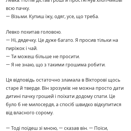
Левка. Потім дістав гроші й простягнув хлопчикові
всю пачку.
— Візьми. Купиш їжу, одяг, усе, що треба.
Левко похитав головою.
— Ні, дядечку. Це дуже багато. Я просив тільки на
пиріжок і чай.
— Ти можеш більше не просити.
— Я не знаю, що з такими грошима робити.
Ця відповідь остаточно зламала в Вікторові щось
старе й тверде. Він зрозумів: не можна просто дати
дитині пачку грошей і поїхати додому спати. Це
було б не милосердя, а спосіб швидко відкупитися
від власного сорому.
— Тоді поїдеш зі мною, — сказав він. — Поїси,