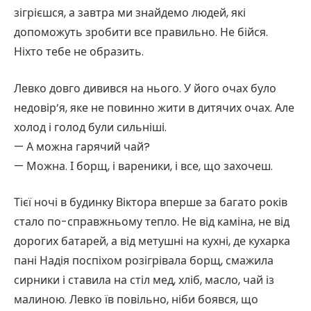
зігрієшся, а завтра ми знайдемо людей, які
допоможуть зробити все правильно. Не бійся.
Ніхто тебе не образить.
Левко довго дивився на нього. У його очах було
недовір’я, яке не повинно жити в дитячих очах. Але
холод і голод були сильніші.
— А можна гарячий чай?
— Можна. І борщ, і вареники, і все, що захочеш.
Тієї ночі в будинку Віктора вперше за багато років
стало по-справжньому тепло. Не від каміна, не від
дорогих батарей, а від метушні на кухні, де кухарка
пані Надія поспіхом розігрівала борщ, смажила
сирники і ставила на стіл мед, хліб, масло, чай із
малиною. Левко їв повільно, ніби боявся, що