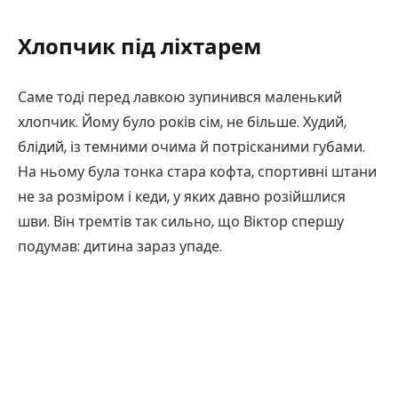
Хлопчик під ліхтарем
Саме тоді перед лавкою зупинився маленький
хлопчик. Йому було років сім, не більше. Худий,
блідий, із темними очима й потрісканими губами.
На ньому була тонка стара кофта, спортивні штани
не за розміром і кеди, у яких давно розійшлися
шви. Він тремтів так сильно, що Віктор спершу
подумав: дитина зараз упаде.