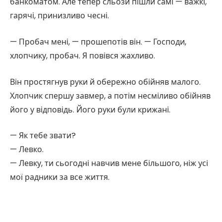
банкоматом. Але тепер сльози пішли самі — важкі,
гарячі, принизливо чесні.
— Пробач мені, — прошепотів він. — Господи,
хлопчику, пробач. Я повівся жахливо.
Він простягнув руки й обережно обійняв малого.
Хлопчик спершу завмер, а потім несміливо обійняв
його у відповідь. Його руки були крижані.
— Як тебе звати?
— Левко.
— Левку, ти сьогодні навчив мене більшого, ніж усі
мої радники за все життя.