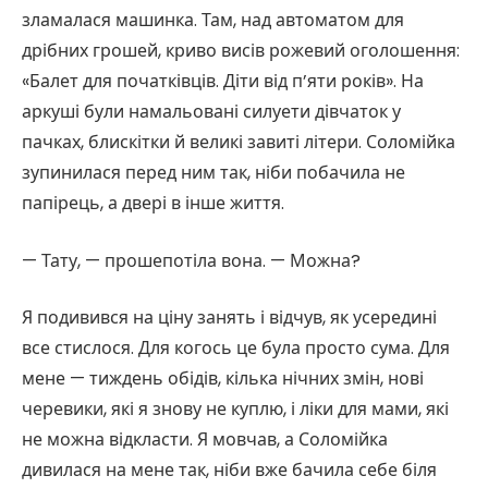
зламалася машинка. Там, над автоматом для
дрібних грошей, криво висів рожевий оголошення:
«Балет для початківців. Діти від п’яти років». На
аркуші були намальовані силуети дівчаток у
пачках, блискітки й великі завиті літери. Соломійка
зупинилася перед ним так, ніби побачила не
папірець, а двері в інше життя.
— Тату, — прошепотіла вона. — Можна?
Я подивився на ціну занять і відчув, як усередині
все стислося. Для когось це була просто сума. Для
мене — тиждень обідів, кілька нічних змін, нові
черевики, які я знову не куплю, і ліки для мами, які
не можна відкласти. Я мовчав, а Соломійка
дивилася на мене так, ніби вже бачила себе біля