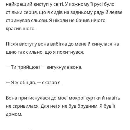
найкращий виступ у світі. У кожному її русі було
стільки серця, що я сидів на задньому ряду й ледве
стримував сльози. Я ніколи не бачив нічого
красивішого.
Після виступу вона вибігла до мене й кинулася на
шию так сильно, що я похитнувся.
— Ти прийшов! — вигукнула вона.
— Я ж обіцяв, — сказав я.
Вона притиснулася до моєї мокрої куртки й навіть
не скривилася. Для неї я не був брудним. Я був її
домом.