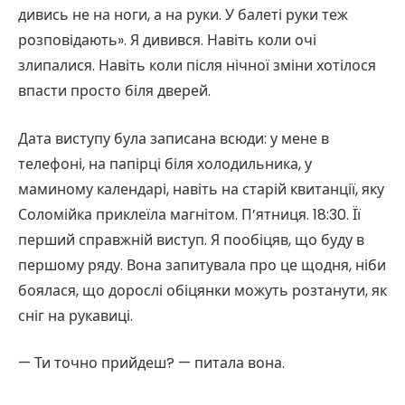
дивись не на ноги, а на руки. У балеті руки теж
розповідають». Я дивився. Навіть коли очі
злипалися. Навіть коли після нічної зміни хотілося
впасти просто біля дверей.
Дата виступу була записана всюди: у мене в
телефоні, на папірці біля холодильника, у
маминому календарі, навіть на старій квитанції, яку
Соломійка приклеїла магнітом. П’ятниця. 18:30. Її
перший справжній виступ. Я пообіцяв, що буду в
першому ряду. Вона запитувала про це щодня, ніби
боялася, що дорослі обіцянки можуть розтанути, як
сніг на рукавиці.
— Ти точно прийдеш? — питала вона.