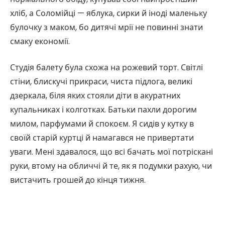
хліб, а Соломійці — яблука, сирки й іноді маленьку
булочку з маком, бо дитячі мрії не повинні знати
смаку економії.
Студія балету була схожа на рожевий торт. Світлі
стіни, блискучі прикраси, чиста підлога, великі
дзеркала, біля яких стояли діти в акуратних
купальниках і колготках. Батьки пахли дорогим
милом, парфумами й спокоєм. Я сидів у кутку в
своїй старій куртці й намагався не привертати
уваги. Мені здавалося, що всі бачать мої потріскані
руки, втому на обличчі й те, як я подумки рахую, чи
вистачить грошей до кінця тижня.