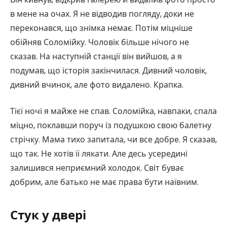
в мене на очах. Я не відводив погляду, доки не
переконався, що знімка немає. Потім міцніше
обійняв Соломійку. Чоловік більше нічого не
сказав. На наступній станції він вийшов, а я
подумав, що історія закінчилася. Дивний чоловік,
дивний вчинок, але фото видалено. Крапка.
Тієї ночі я майже не спав. Соломійка, навпаки, спала
міцно, поклавши поруч із подушкою свою балетну
стрічку. Мама тихо запитала, чи все добре. Я сказав,
що так. Не хотів її лякати. Але десь усередині
залишився неприємний холодок. Світ буває
добрим, але батько не має права бути наївним.
Стук у двері