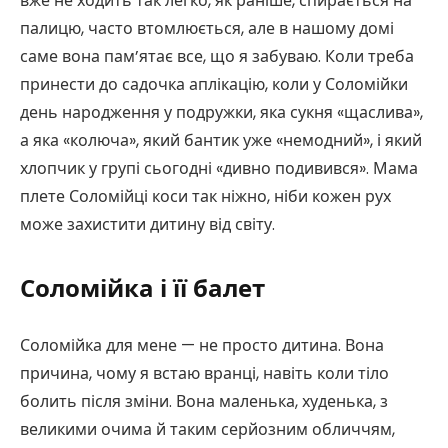
вже не ходить так легко, як раніше, спирається на
палицю, часто втомлюється, але в нашому домі
саме вона пам’ятає все, що я забуваю. Коли треба
принести до садочка аплікацію, коли у Соломійки
день народження у подружки, яка сукня «щаслива»,
а яка «колюча», який бантик уже «немодний», і який
хлопчик у групі сьогодні «дивно подивився». Мама
плете Соломійці коси так ніжно, ніби кожен рух
може захистити дитину від світу.
Соломійка і її балет
Соломійка для мене — не просто дитина. Вона
причина, чому я встаю вранці, навіть коли тіло
болить після зміни. Вона маленька, худенька, з
великими очима й таким серйозним обличчям,