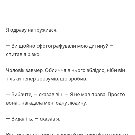
Я одразу напружився.
— Ви щойно сфотографували мою дитину? —
спитав я різко.
Чоловік завмер. Обличчя в нього зблідло, ніби він
тільки тепер зрозумів, що зробив.
— Вибачте, — сказав він. — Я не мав права. Просто
вона… нагадала мені одну людину.
— Видаліть, — сказав я.
Він кивнув, відкрив галерею й видалив фото просто