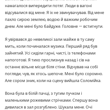
намагалося випередити потяг. Люди в вагоні
відсувалися від мене. Я їх не звинувачував. Від мене
пахло сирою землею, водою й важким робочим
днем. Але мені було байдуже. Головне — встигнути.
Я увірвався до невеликої зали майже в ту саму
мить, коли починалася музика. Перший ряд був
зайнятий. Усі сиділи гарні, чисті, із телефонами
напоготові. Я тихо прослизнув назад і сів на
останнє вільне місце біля стіни. Відчував на собі
погляди, чув, як хтось шепоче. Мені було соромно.
Але сором зник, коли на сцену вийшла Соломійка.
Вона була в білій пачці, з тугим пучком і
маленькими рожевими стрічками. Спершу вона
дивилася в зал розгублено. Шукала мене. Очі