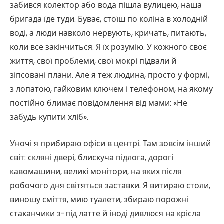
забився колектор або вода пішла вулицею, наша
бригада їде туди. Буває, стоїш по коліна в холодній
воді, а люди навколо нервують, кричать, питають,
коли все закінчиться. Я їх розумію. У кожного своє
життя, свої проблеми, свої мокрі підвали й
зіпсовані плани. Але я теж людина, просто у формі,
з лопатою, гайковим ключем і телефоном, на якому
постійно блимає повідомлення від мами: «Не
забудь купити хліб».
Уночі я прибираю офіси в центрі. Там зовсім інший
світ: скляні двері, блискуча підлога, дорогі
кавомашини, великі монітори, на яких після
робочого дня світяться заставки. Я витираю столи,
виношу сміття, мию туалети, збираю порожні
стаканчики з-під латте й іноді дивлюся на крісла