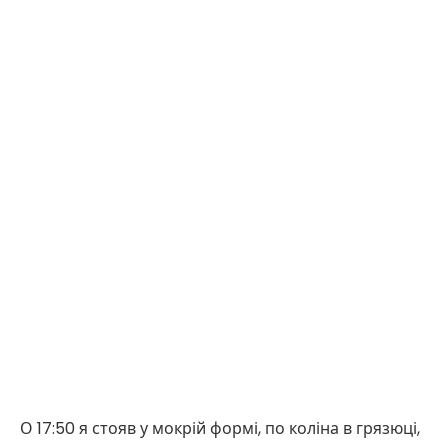
О 17:50 я стояв у мокрій формі, по коліна в грязюці,