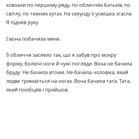
ковзали по першому ряду, по обличчях батьків, по
світлу, по темних кутах. На секунду її усмішка згасла.
Я підняв руку.
І вона побачила мене.
Її обличчя засяяло так, що я забув про мокру
форму, болючі ноги й чужі погляди. Вона не бачила
бруду. Не бачила втоми. Не бачила чоловіка, який
ледве тримається на ногах. Вона бачила тата. Тата,
який пообіцяв і прийшов.