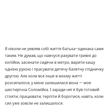
Я ніколи не уявляв собі життя батька-одинака саме
таким. Не думав, що навчуся рахувати гривні до
копійки, засинати сидячи в метро, варити кашу
однією рукою і прасувати дитячу балетну спідничку
другою. Але коли все інше в моєму житті
розсипалося, у мене залишилася вона — моя
шестирічна Соломійка. І заради неї я був готовий
стояти, працювати, терпіти й боротися, навіть коли
сил уже зовсім не залишалося.