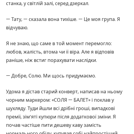
станка, у світлій залі, серед дзеркал.
— Тату, — сказала вона тихіше. — Це моя група. Я
відчуваю.
Я не знаю, що саме в той момент перемогло:
любов, жалість, втома чи її віра. Але я відповів
раніше, ніж встиг порахувати наслідки.
— Добре, Солю. Ми щось придумаємо.
Удома я дістав старий конверт, написав на ньому
чорним маркером: «СОЛЯ — БАЛЕТ» і поклав у
шухляду. Туди йшли всі дрібні гроші, випадкові
премії, зім’яті купюри після додаткової зміни. Я
почав частіше пити дешеву каву замість
нормального обіду, купував собі найпростіший