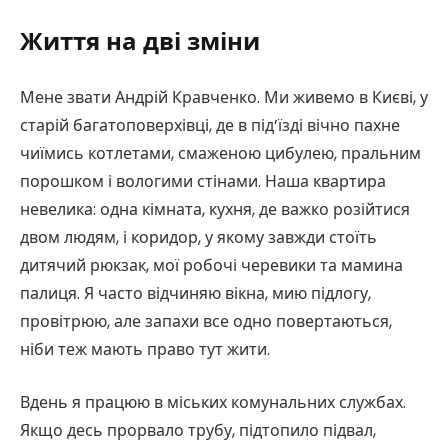
Життя на дві зміни
Мене звати Андрій Кравченко. Ми живемо в Києві, у
старій багатоповерхівці, де в під’їзді вічно пахне
чиїмись котлетами, смаженою цибулею, пральним
порошком і вологими стінами. Наша квартира
невелика: одна кімната, кухня, де важко розійтися
двом людям, і коридор, у якому завжди стоїть
дитячий рюкзак, мої робочі черевики та мамина
палиця. Я часто відчиняю вікна, мию підлогу,
провітрюю, але запахи все одно повертаються,
ніби теж мають право тут жити.
Вдень я працюю в міських комунальних службах.
Якщо десь прорвало трубу, підтопило підвал,