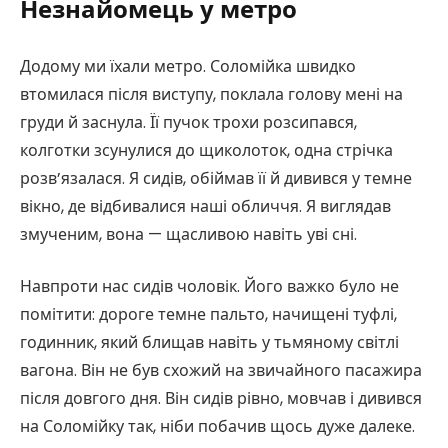
Незнайомець у метро
Додому ми їхали метро. Соломійка швидко
втомилася після виступу, поклала голову мені на
груди й заснула. Її пучок трохи розсипався,
колготки зсунулися до щиколоток, одна стрічка
розв’язалася. Я сидів, обіймав її й дивився у темне
вікно, де відбивалися наші обличчя. Я виглядав
змученим, вона — щасливою навіть уві сні.
Навпроти нас сидів чоловік. Його важко було не
помітити: дороге темне пальто, начищені туфлі,
годинник, який блищав навіть у тьмяному світлі
вагона. Він не був схожий на звичайного пасажира
після довгого дня. Він сидів рівно, мовчав і дивився
на Соломійку так, ніби побачив щось дуже далеке.