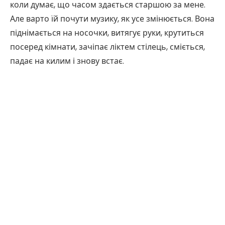
коли думає, що часом здається старшою за мене.
Але варто їй почути музику, як усе змінюється. Вона
піднімається на носочки, витягує руки, крутиться
посеред кімнати, зачіпає ліктем стілець, сміється,
падає на килим і знову встає.