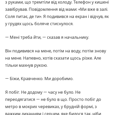
з руками, що тремтіли від холоду. Телефон у кишені
завібрував. Повідомлення від мами: «Ми вже в залі.
Соля питає, де ти». Я подивився на екран і відчув, як
у грудях щось боляче стиснулося.
— Мені треба йти, — сказав я начальнику.
Він подивився на мене, потім на воду, потім знову
на мене. Напевно, хотів сказати щось різке. Але
тільки махнув рукою.
— Біжи, Кравченко. Ми доробимо.
Я побіг. Не додому — часу не було. Не
переодягатися — не було в що. Просто побіг до
метро в мокрих черевиках, у брудній формі, з
важким диханням і серцем, яке билося так, ніби