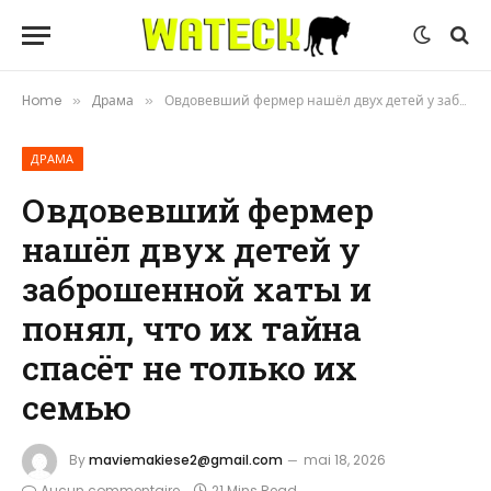
Home
Драма
Овдовевший фермер нашёл двух детей у заброшенной хаты и понял, что их тайна спасёт не только их семью
»
»
ДРАМА
Овдовевший фермер
нашёл двух детей у
заброшенной хаты и
понял, что их тайна
спасёт не только их
семью
By
maviemakiese2@gmail.com
mai 18, 2026
Aucun commentaire
21 Mins Read