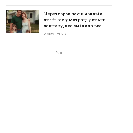
Через сорок років чоловік
знайшов у матраці доньки
записку, яка змінила все
août 3, 2026
Pub