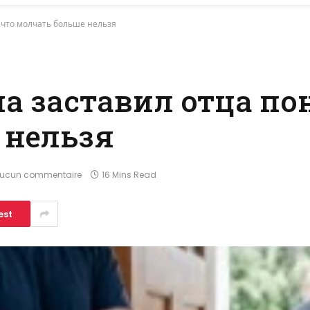
 что молчать больше нельзя
а заставил отца пон
 нельзя
ucun commentaire
16 Mins Read
est