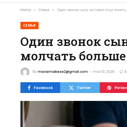
Home
Семья
Один звонок сына заставил отца понять,
»
»
СЕМЬЯ
Один звонок сын
молчать больше
By
maviemakiese2@gmail.com
mai 10, 2026
A
Facebook
Twitter
Pinter