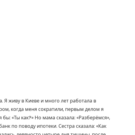
. Я живу в Киеве и много лет работала в
ром, когда меня сократили, первым делом я
 бы: «Ты как?» Но мама сказала: «Разберёмся»,
банк по поводу ипотеки. Сестра сказала: «Как
ачались девяносто четыре дня тишины, после