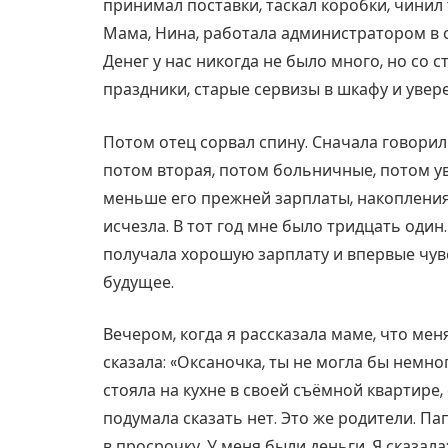
принимал поставки, таскал коробки, чинил 
Мама, Нина, работала администратором в с
Денег у нас никогда не было много, но со с
праздники, старые сервизы в шкафу и увере
Потом отец сорвал спину. Сначала говорил
потом вторая, потом больничные, потом у
меньше его прежней зарплаты, накопления 
исчезла. В тот год мне было тридцать один.
получала хорошую зарплату и впервые чув
будущее.
Вечером, когда я рассказала маме, что мен
сказала: «Оксаночка, ты не могла бы немно
стояла на кухне в своей съёмной квартире,
подумала сказать нет. Это же родители. Па
в просрочку. У меня были деньги. Я сказала