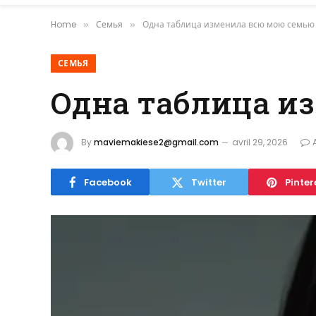
Home
Семья
Одна таблица изменила всю мою семью
»
»
СЕМЬЯ
Одна таблица и
By
maviemakiese2@gmail.com
avril 29, 2026
Facebook
Twitter
Pinter