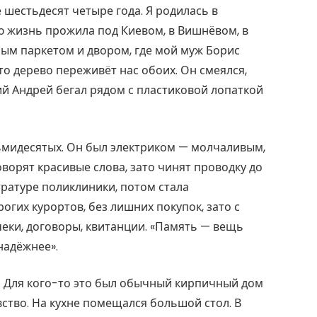
шестьдесят четыре года. Я родилась в
ю жизнь прожила под Киевом, в Вишнёвом, в
ым паркетом и двором, где мой муж Борис
то дерево переживёт нас обоих. Он смеялся,
ий Андрей бегал рядом с пластиковой лопаткой
ьмидесятых. Он был электриком — молчаливым,
оворят красивые слова, зато чинят проводку до
стратуре поликлиники, потом стала
огих курортов, без лишних покупок, зато с
чеки, договоры, квитанции. «Память — вещь
надёжнее».
. Для кого-то это был обычный кирпичный дом
вство. На кухне помещался большой стол. В