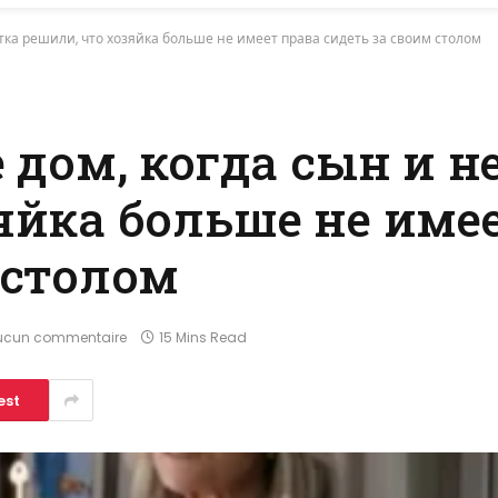
стка решили, что хозяйка больше не имеет права сидеть за своим столом
 дом, когда сын и н
яйка больше не име
 столом
ucun commentaire
15 Mins Read
est