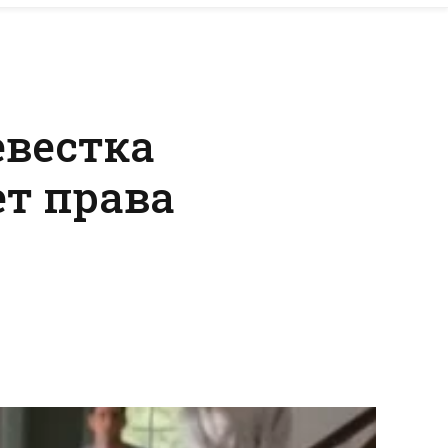
евестка
ет права