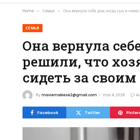
Home
Семья
Она вернула себе дом, когда сын и неве
»
»
СЕМЬЯ
Она вернула себе
решили, что хоз
сидеть за своим
By
maviemakiese2@gmail.com
mai 4, 2026
A
Facebook
Twitter
Pinter