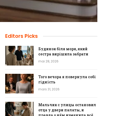
Editors Picks
Будинок біля моря, який
сестра вирішила забрати
mai 28, 2026
Того вечора я повернула собі
гідність
mars 31, 2026
Мальчик с улицы остановил
отца у двери палаты, и
правда о нём изменила всё