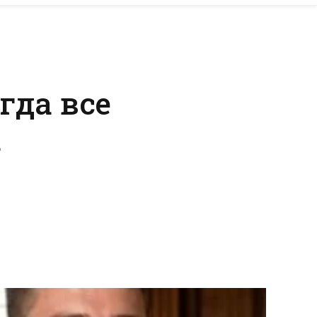
гда все
а