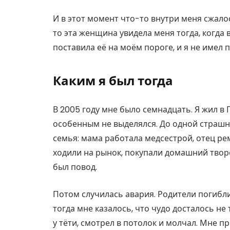
И в этот момент что-то внутри меня сжалос
то эта женщина увидела меня тогда, когда
поставила её на моём пороге, и я не имел 
Каким я был тогда
В 2005 году мне было семнадцать. Я жил в
особенным не выделялся. До одной страш
семья: мама работала медсестрой, отец р
ходили на рынок, покупали домашний творог
был повод.
Потом случилась авария. Родители погибли,
тогда мне казалось, что чудо досталось не
у тёти, смотрел в потолок и молчал. Мне п