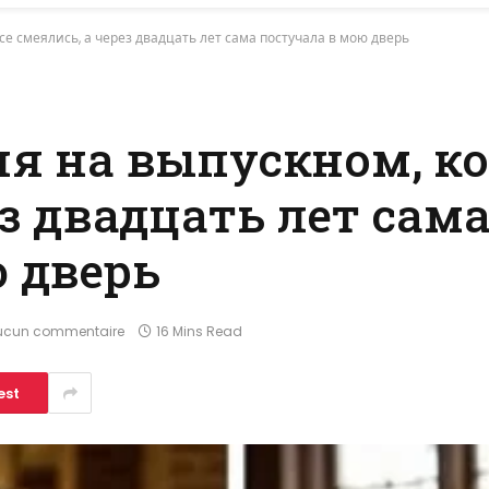
се смеялись, а через двадцать лет сама постучала в мою дверь
я на выпускном, ко
ез двадцать лет сам
 дверь
ucun commentaire
16 Mins Read
est