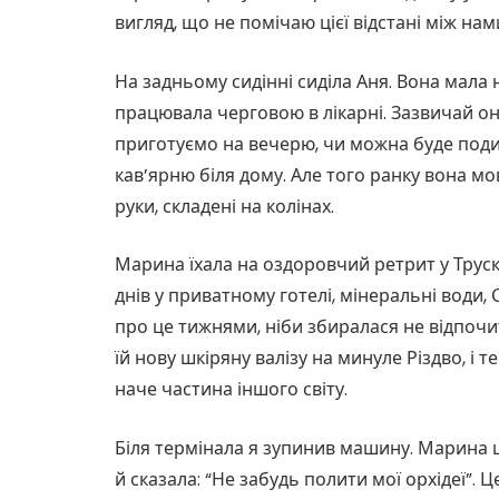
вигляд, що не помічаю цієї відстані між нам
На задньому сидінні сиділа Аня. Вона мала
працювала черговою в лікарні. Зазвичай о
приготуємо на вечерю, чи можна буде подив
кав’ярню біля дому. Але того ранку вона мов
руки, складені на колінах.
Марина їхала на оздоровчий ретрит у Труска
днів у приватному готелі, мінеральні води, 
про це тижнями, ніби збиралася не відпочит
їй нову шкіряну валізу на минуле Різдво, і 
наче частина іншого світу.
Біля термінала я зупинив машину. Марина 
й сказала: “Не забудь полити мої орхідеї”. 