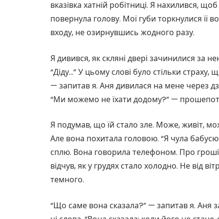
вказівка хатній робітниці. Я нахилився, щоб
повернула голову. Мої губи торкнулися її во
входу, не озирнувшись жодного разу.
Я дивився, як скляні двері зачинилися за не
“Діду…” У цьому слові було стільки страху,
— запитав я. Аня дивилася на мене через дз
“Ми можемо не їхати додому?” — прошепоті
Я подумав, що їй стало зле. Може, живіт, м
Але вона похитала головою. “Я чула бабусю 
сплю. Вона говорила телефоном. Про гроші.
відчув, як у грудях стало холодно. Не від віт
темного.
“Що саме вона сказала?” — запитав я. Аня 