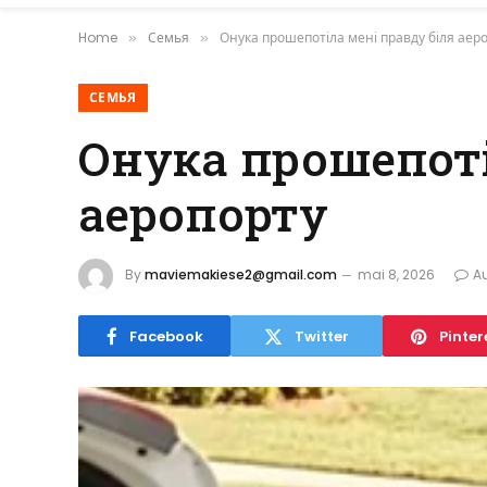
Home
Семья
Онука прошепотіла мені правду біля аер
»
»
СЕМЬЯ
Онука прошепоті
аеропорту
By
maviemakiese2@gmail.com
mai 8, 2026
A
Facebook
Twitter
Pinter