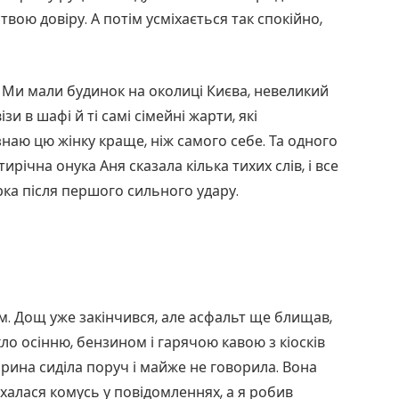
и, твою довіру. А потім усміхається так спокійно,
 Ми мали будинок на околиці Києва, невеликий
ізи в шафі й ті самі сімейні жарти, які
наю цю жінку краще, ніж самого себе. Та одного
ічна онука Аня сказала кілька тихих слів, і все
ка після першого сильного удару.
м. Дощ уже закінчився, але асфальт ще блищав,
хло осінню, бензином і гарячою кавою з кіосків
арина сиділа поруч і майже не говорила. Вона
міхалася комусь у повідомленнях, а я робив