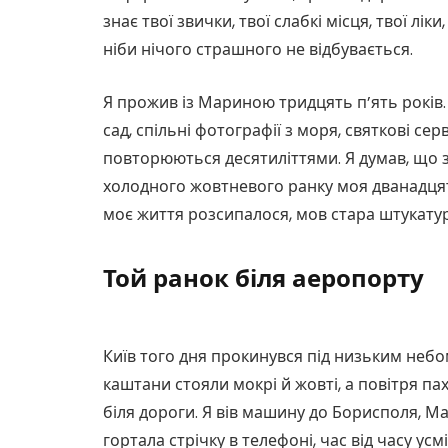
знає твої звички, твої слабкі місця, твої лік
ніби нічого страшного не відбувається.
Я прожив із Мариною тридцять п’ять років.
сад, спільні фотографії з моря, святкові серв
повторюються десятиліттями. Я думав, що з
холодного жовтневого ранку моя дванадцятир
моє життя розсипалося, мов стара штукатур
Той ранок біля аеропорту
Київ того дня прокинувся під низьким небо
каштани стояли мокрі й жовті, а повітря па
біля дороги. Я вів машину до Борисполя, М
гортала стрічку в телефоні, час від часу ус