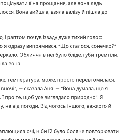
 поцілувати її на прощання, але вона ледь
лосся. Вона вийшла, взяла валізу й пішла до
ю, і раптом почув іззаду дуже тихий голос:
 що я одразу випрямився. “Що сталося, сонечко?”
еркало. Обличчя в неї було бліде, губи тремтіли.
ла вона.
оже, температура, може, просто перевтомилася.
вночі”, — сказала Аня. — “Вона думала, що я
 І про те, щоб усе виглядало природно”. Я
ру, не від погоди. Від чогось іншого, важкого й
заплющила очі, ніби їй було боляче повторювати