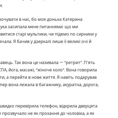
и.
 ночувати в нас, бо моя донька Катерина
нука засипала мене питаннями: що ми
итися старі мультики, чи підемо по сирники у
чала. Я бачив у дзеркалі лише її великі очі й
вець. Так вона це називала — “ретрит”. П’ять
СПА, йога, масажі, “жіноче коло”. Вона говорила
и, а перейти в нове життя. Я навіть подарував
тепер вона лежала в багажнику, акуратна, дорога,
швидко перевірила телефон, відкрила дверцята
Це прозвучало не як прохання до чоловіка, а як