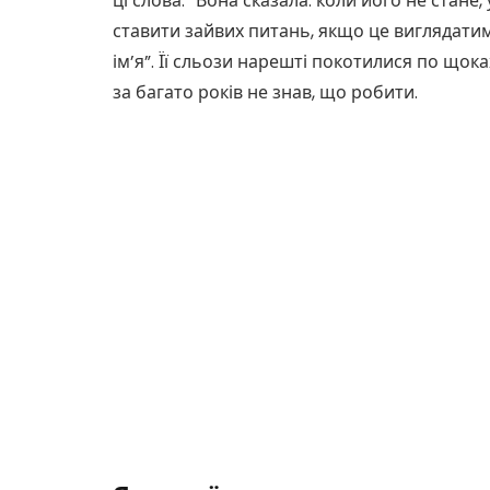
ці слова. “Вона сказала: коли його не стане,
ставити зайвих питань, якщо це виглядатим
ім’я”. Її сльози нарешті покотилися по щок
за багато років не знав, що робити.