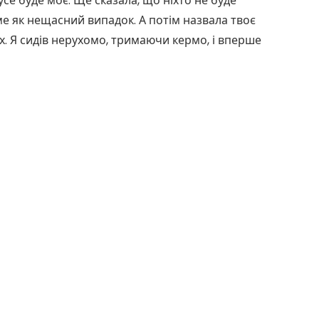
 усе буде моє. Ще сказала, що ніхто не буде
е як нещасний випадок. А потім назвала твоє
ах. Я сидів нерухомо, тримаючи кермо, і вперше