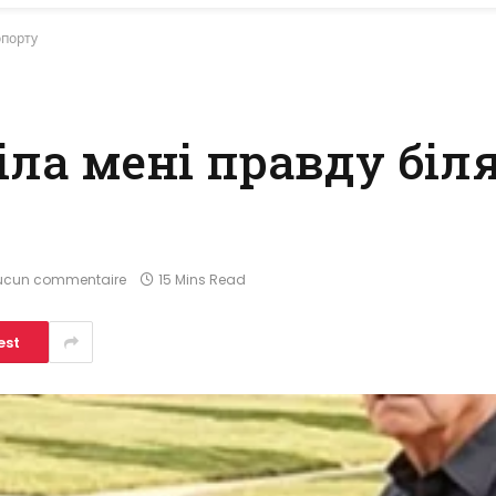
опорту
ла мені правду біл
ucun commentaire
15 Mins Read
est