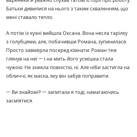
вареники й уважно слухав татові історії про роботу.
Батьки дивилися на нього з таким схваленням, що
мені ставало тепло.
А потім із кухні вийшла Оксана. Вона несла тарілку
з голубцями, але, побачивши Романа, зупинилася.
Просто завмерла посеред кімнати. Роман теж
глянув на неї — і на мить його усмішка стала
чужою. Не зникла повністю, ні. Але ніби застигла на
обличчі, як маска, яку він забув поправити.
— Ви знайомі? — запитала я тоді, намагаючись
засміятися.