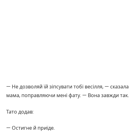
— Не дозволяй їй зіпсувати тобі весілля, — сказала
мама, поправляючи мені фату. — Вона завжди так.
Тато додав:
— Остигне й приїде.