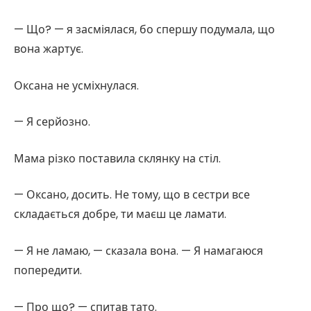
— Що? — я засміялася, бо спершу подумала, що
вона жартує.
Оксана не усміхнулася.
— Я серйозно.
Мама різко поставила склянку на стіл.
— Оксано, досить. Не тому, що в сестри все
складається добре, ти маєш це ламати.
— Я не ламаю, — сказала вона. — Я намагаюся
попередити.
— Про що? — спитав тато.