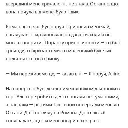
всередині мене кричало: ні, не знала. Останнє, що
вона почула від мене, було «іди».
Роман весь час був поруч. Приносив мені чай,
нагадував їсти, відповідав на дзвінки, коли я не
могла говорити. Щоранку приносив квіти — то білі
троянди, то хризантеми, то маленький букетик
польових квітів із ринку.
— Ми переживемо це, — казав він. — Я поруч, Аліно.
На папері він був ідеальним чоловіком для жінки в
горі. Але горе робить деякі спогади не туманними,
а навпаки — різкими. І всі вони повертали мене до
Оксани. До її погляду на Романа. До її слів: «Я
сподівалася, що ти мені повіриш хоч раз».