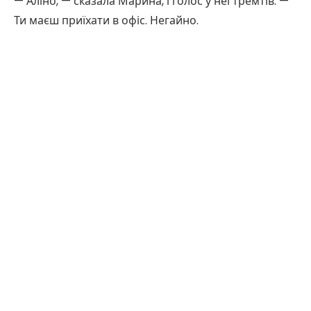
— Аліно, — сказала Марина, і голос у неї тремтів. —
Ти маєш приїхати в офіс. Негайно.