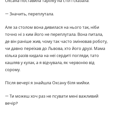
Оксана поставила тарілку на стіл і сказала:
— Значить, переплутала.
Але за столом вона дивилася на нього так, ніби
точно ні з ким його не переплутала. Вона питала,
де він раніше жив, чому так часто змінював роботу,
чи давно переїхав до Львова, хто його друзі. Мама
кілька разів кидала на неї сердиті погляди, тато
кашляв у кулак, а я відчувала, як червонію від
сорому.
Після вечері я знайшла Оксану біля мийки.
— Ти можеш хоч раз не псувати мені важливий
вечір?