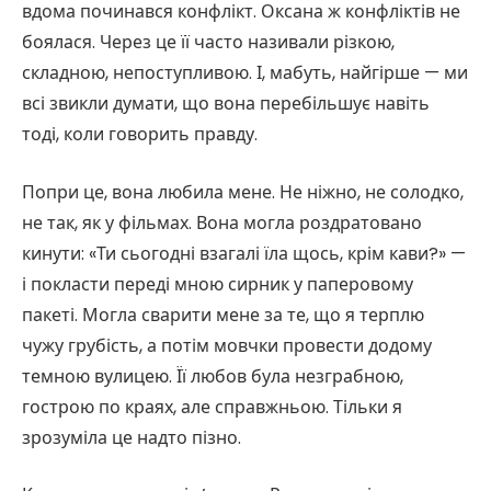
вдома починався конфлікт. Оксана ж конфліктів не
боялася. Через це її часто називали різкою,
складною, непоступливою. І, мабуть, найгірше — ми
всі звикли думати, що вона перебільшує навіть
тоді, коли говорить правду.
Попри це, вона любила мене. Не ніжно, не солодко,
не так, як у фільмах. Вона могла роздратовано
кинути: «Ти сьогодні взагалі їла щось, крім кави?» —
і покласти переді мною сирник у паперовому
пакеті. Могла сварити мене за те, що я терплю
чужу грубість, а потім мовчки провести додому
темною вулицею. Її любов була незграбною,
гострою по краях, але справжньою. Тільки я
зрозуміла це надто пізно.