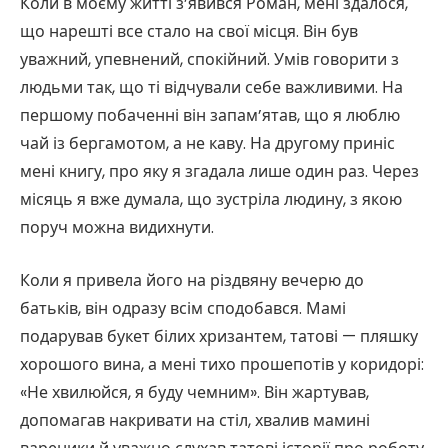
Коли в моєму житті з’явився Роман, мені здалося,
що нарешті все стало на свої місця. Він був
уважний, упевнений, спокійний. Умів говорити з
людьми так, що ті відчували себе важливими. На
першому побаченні він запам’ятав, що я люблю
чай із бергамотом, а не каву. На другому приніс
мені книгу, про яку я згадала лише один раз. Через
місяць я вже думала, що зустріла людину, з якою
поруч можна видихнути.
Коли я привела його на різдвяну вечерю до
батьків, він одразу всім сподобався. Мамі
подарував букет білих хризантем, татові — пляшку
хорошого вина, а мені тихо прошепотів у коридорі:
«Не хвилюйся, я буду чемним». Він жартував,
допомагав накривати на стіл, хвалив мамині