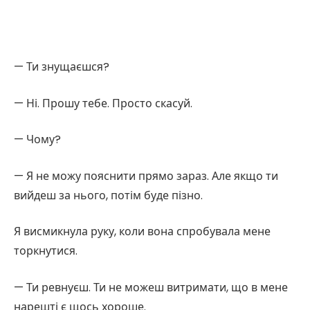
— Ти знущаєшся?
— Ні. Прошу тебе. Просто скасуй.
— Чому?
— Я не можу пояснити прямо зараз. Але якщо ти
вийдеш за нього, потім буде пізно.
Я висмикнула руку, коли вона спробувала мене
торкнутися.
— Ти ревнуєш. Ти не можеш витримати, що в мене
нарешті є щось хороше.