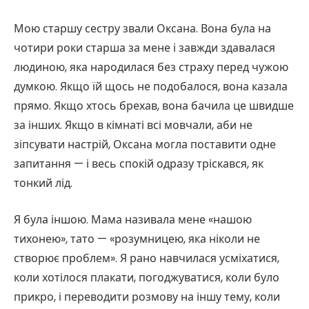
Мою старшу сестру звали Оксана. Вона була на
чотири роки старша за мене і завжди здавалася
людиною, яка народилася без страху перед чужою
думкою. Якщо їй щось не подобалося, вона казала
прямо. Якщо хтось брехав, вона бачила це швидше
за інших. Якщо в кімнаті всі мовчали, аби не
зіпсувати настрій, Оксана могла поставити одне
запитання — і весь спокій одразу тріскався, як
тонкий лід.
Я була іншою. Мама називала мене «нашою
тихонею», тато — «розумницею, яка ніколи не
створює проблем». Я рано навчилася усміхатися,
коли хотілося плакати, погоджуватися, коли було
прикро, і переводити розмову на іншу тему, коли