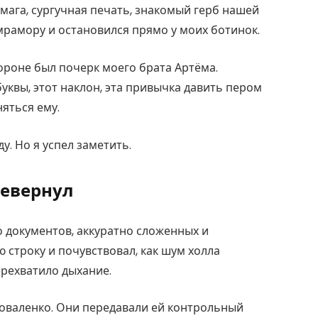
мага, сургучная печать, знакомый герб нашей
мрамору и остановился прямо у моих ботинок.
тороне был почерк моего брата Артёма.
квы, этот наклон, эта привычка давить пером
яться ему.
у. Но я успел заметить.
ревернул
о документов, аккуратно сложенных и
 строку и почувствовал, как шум холла
ерехватило дыхание.
оваленко. Они передавали ей контрольный