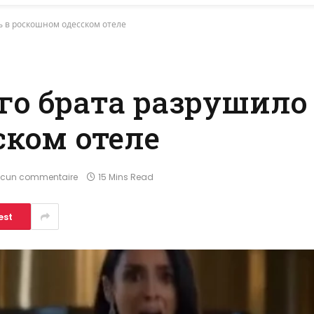
ь в роскошном одесском отеле
го брата разрушило
ском отеле
cun commentaire
15 Mins Read
est