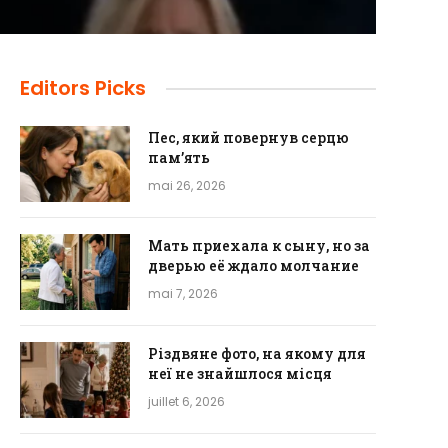
Editors Picks
Пес, який повернув серцю
пам’ять
mai 26, 2026
Мать приехала к сыну, но за
дверью её ждало молчание
mai 7, 2026
Різдвяне фото, на якому для
неї не знайшлося місця
juillet 6, 2026