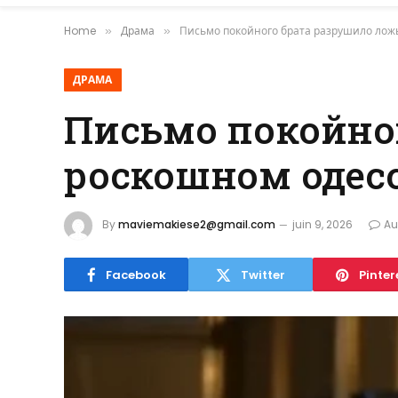
Home
Драма
Письмо покойного брата разрушило лож
»
»
ДРАМА
Письмо покойно
роскошном одес
By
maviemakiese2@gmail.com
juin 9, 2026
Au
Facebook
Twitter
Pinter