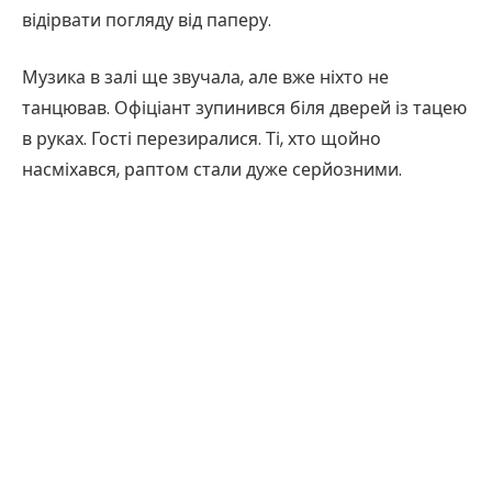
відірвати погляду від паперу.
Музика в залі ще звучала, але вже ніхто не
танцював. Офіціант зупинився біля дверей із тацею
в руках. Гості перезиралися. Ті, хто щойно
насміхався, раптом стали дуже серйозними.