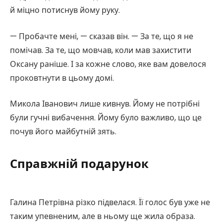
й міцно потиснув йому руку.
— Пробачте мені, — сказав він. — За те, що я не
помічав. За те, що мовчав, коли мав захистити
Оксану раніше. І за кожне слово, яке вам довелося
проковтнути в цьому домі.
Микола Іванович лише кивнув. Йому не потрібні
були гучні вибачення. Йому було важливо, що це
почув його майбутній зять.
Справжній подарунок
Галина Петрівна різко підвелася. Її голос був уже не
таким упевненим, але в ньому ще жила образа.