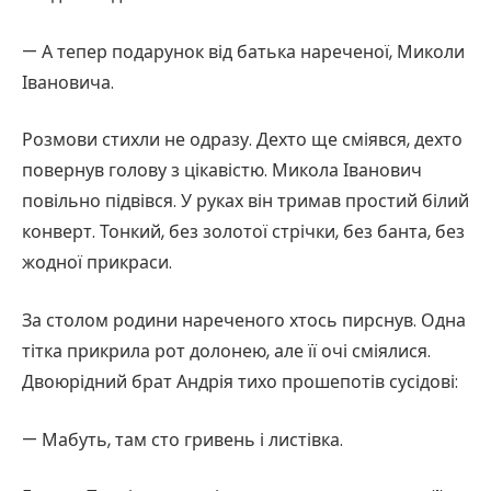
— А тепер подарунок від батька нареченої, Миколи
Івановича.
Розмови стихли не одразу. Дехто ще сміявся, дехто
повернув голову з цікавістю. Микола Іванович
повільно підвівся. У руках він тримав простий білий
конверт. Тонкий, без золотої стрічки, без банта, без
жодної прикраси.
За столом родини нареченого хтось пирснув. Одна
тітка прикрила рот долонею, але її очі сміялися.
Двоюрідний брат Андрія тихо прошепотів сусідові:
— Мабуть, там сто гривень і листівка.