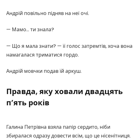
Андрій повільно підняв на неї очі.
— Мамо… ти знала?
— Що я мала знати? — її голос затремтів, хоча вона
намагалася триматися гордо.
Андрій мовчки подав їй аркуш.
Правда, яку ховали двадцять
п’ять років
Галина Петрівна взяла папір сердито, ніби
збиралася одразу довести всім, що це нісенітниця.