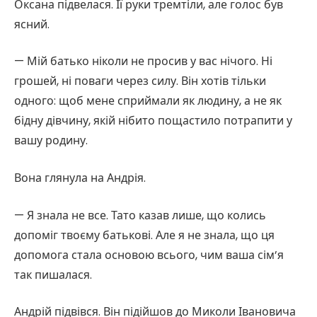
Оксана підвелася. Її руки тремтіли, але голос був
ясний.
— Мій батько ніколи не просив у вас нічого. Ні
грошей, ні поваги через силу. Він хотів тільки
одного: щоб мене сприймали як людину, а не як
бідну дівчину, якій нібито пощастило потрапити у
вашу родину.
Вона глянула на Андрія.
— Я знала не все. Тато казав лише, що колись
допоміг твоєму батькові. Але я не знала, що ця
допомога стала основою всього, чим ваша сім’я
так пишалася.
Андрій підвівся. Він підійшов до Миколи Івановича