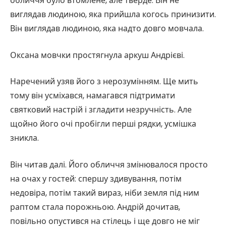
обличчя було втомлене, але тверде. Він не
виглядав людиною, яка прийшла когось принизити.
Він виглядав людиною, яка надто довго мовчала.
Оксана мовчки простягнула аркуш Андрієві.
Наречений узяв його з нерозумінням. Ще мить
тому він усміхався, намагався підтримати
святковий настрій і згладити незручність. Але
щойно його очі пробігли перші рядки, усмішка
зникла.
Він читав далі. Його обличчя змінювалося просто
на очах у гостей: спершу здивування, потім
недовіра, потім такий вираз, ніби земля під ним
раптом стала порожньою. Андрій дочитав,
повільно опустився на стілець і ще довго не міг