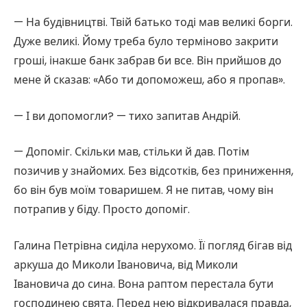
— На будівництві. Твій батько тоді мав великі борги.
Дуже великі. Йому треба було терміново закрити
гроші, інакше банк забрав би все. Він прийшов до
мене й сказав: «Або ти допоможеш, або я пропав».
— І ви допомогли? — тихо запитав Андрій.
— Допоміг. Скільки мав, стільки й дав. Потім
позичив у знайомих. Без відсотків, без приниження,
бо він був моїм товаришем. Я не питав, чому він
потрапив у біду. Просто допоміг.
Галина Петрівна сиділа нерухомо. Її погляд бігав від
аркуша до Миколи Івановича, від Миколи
Івановича до сина. Вона раптом перестала бути
господинею свята. Перед нею відкривалася правда,