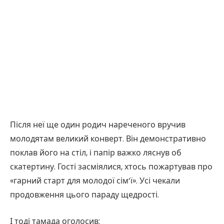
Після неї ще один родич нареченого вручив
молодятам великий конверт. Він демонстративно
поклав його на стіл, і папір важко ляснув об
скатертину. Гості засміялися, хтось пожартував про
«гарний старт для молодої сім’ї». Усі чекали
продовження цього параду щедрості.
І тоді тамада оголосив: