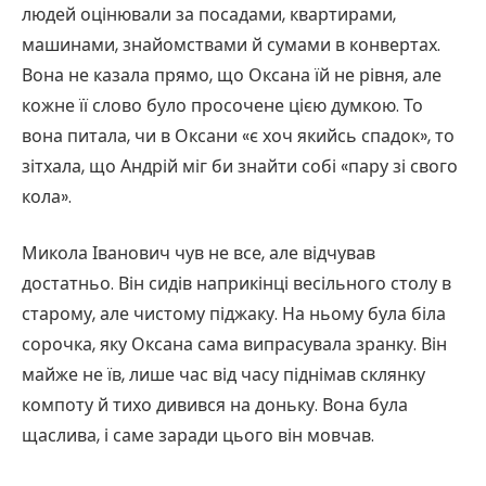
людей оцінювали за посадами, квартирами,
машинами, знайомствами й сумами в конвертах.
Вона не казала прямо, що Оксана їй не рівня, але
кожне її слово було просочене цією думкою. То
вона питала, чи в Оксани «є хоч якийсь спадок», то
зітхала, що Андрій міг би знайти собі «пару зі свого
кола».
Микола Іванович чув не все, але відчував
достатньо. Він сидів наприкінці весільного столу в
старому, але чистому піджаку. На ньому була біла
сорочка, яку Оксана сама випрасувала зранку. Він
майже не їв, лише час від часу піднімав склянку
компоту й тихо дивився на доньку. Вона була
щаслива, і саме заради цього він мовчав.