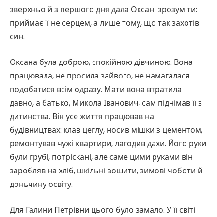
зверхньо й з першого дня дала Оксані зрозуміти:
приймає її не серцем, а лише тому, що так захотів
син.
Оксана була доброю, спокійною дівчиною. Вона
працювала, не просила зайвого, не намагалася
подобатися всім одразу. Мати вона втратила
давно, а батько, Микола Іванович, сам піднімав її з
дитинства. Він усе життя працював на
будівництвах: клав цеглу, носив мішки з цементом,
ремонтував чужі квартири, лагодив дахи. Його руки
були грубі, потріскані, але саме цими руками він
заробляв на хліб, шкільні зошити, зимові чоботи й
доньчину освіту.
Для Галини Петрівни цього було замало. У її світі