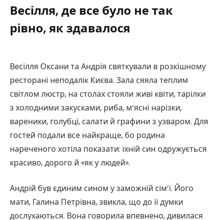
Весілля, де все було не так
рівно, як здавалося
Весілля Оксани та Андрія святкували в розкішному
ресторані неподалік Києва. Зала сяяла теплим
світлом люстр, на столах стояли живі квіти, тарілки
з холодними закусками, риба, м’ясні нарізки,
вареники, голубці, салати й графини з узваром. Для
гостей подали все найкраще, бо родина
нареченого хотіла показати: їхній син одружується
красиво, дорого й «як у людей».
Андрій був єдиним сином у заможній сім’ї. Його
мати, Галина Петрівна, звикла, що до її думки
дослухаються. Вона говорила впевнено, дивилася