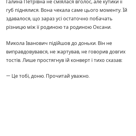
Галина Петрівна не сміялася вголос, але кутики її
губ піднялися. Вона чекала саме цього моменту. Їй
здавалося, що зараз усі остаточно побачать
різницю між її родиною та родиною Оксани.
Микола Іванович підійшов до доньки. Він не
виправдовувався, не жартував, не говорив довгих
тостів. Лише простягнув їй конверт і тихо сказав:
— Це тобі, доню. Прочитай уважно.