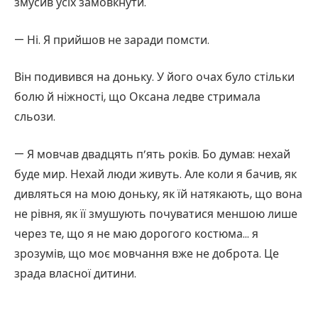
змусив усіх замовкнути.
— Ні. Я прийшов не заради помсти.
Він подивився на доньку. У його очах було стільки
болю й ніжності, що Оксана ледве стримала
сльози.
— Я мовчав двадцять п’ять років. Бо думав: нехай
буде мир. Нехай люди живуть. Але коли я бачив, як
дивляться на мою доньку, як їй натякають, що вона
не рівня, як її змушують почуватися меншою лише
через те, що я не маю дорогого костюма… я
зрозумів, що моє мовчання вже не доброта. Це
зрада власної дитини.