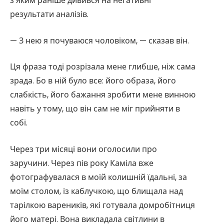
з яким раніше дивився на негативні
результати аналізів.
— З нею я почуваюся чоловіком, — сказав він.
Ця фраза тоді розрізала мене глибше, ніж сама
зрада. Бо в ній було все: його образа, його
слабкість, його бажання зробити мене винною
навіть у тому, що він сам не міг прийняти в
собі.
Через три місяці вони оголосили про
заручини. Через пів року Каміла вже
фотографувалася в моїй колишній їдальні, за
моїм столом, із каблучкою, що блищала над
тарілкою вареників, які готувала домробітниця
його матері. Вона викладала світлини в