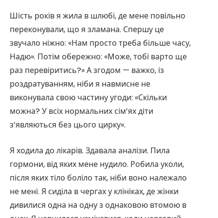
Шість років я жила в шлюбі, де мене повільно
переконували, що я зламана. Спершу це
звучало ніжно: «Нам просто треба більше часу,
Надю». Потім обережно: «Може, тобі варто ще
раз перевіритись?» А згодом — важко, із
роздратуванням, ніби я навмисне не
виконувала свою частину угоди: «Скільки
можна? У всіх нормальних сім’ях діти
з’являються без цього цирку».
Я ходила до лікарів. Здавала аналізи. Пила
гормони, від яких мене нудило. Робила уколи,
після яких тіло боліло так, ніби воно належало
не мені. Я сиділа в чергах у клініках, де жінки
дивилися одна на одну з однаковою втомою в