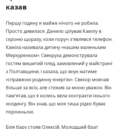
казав
Першу годину я майже нічого не робила.
Просто дивилася. Данило цілував Камілу в
скроню щоразу, коли поруч з’являвся телефон.
Каміла називала дитину «нашим маленьким
Меркуренком». Свекруха демонструвала
гостям вишитий плед, замовлений у майстрині
з Полтавщини, і казала, що внук матиме
«справжню родинну енергію». Свекор мовчав
більше за всіх, але стежив за мною уважно. Він
пам’ятав, що я колись вела контракти їхнього
холдингу. Він знав, що моя тиша рідко буває
порожньою.
Біля бару стояв Олексій. Молодший брат