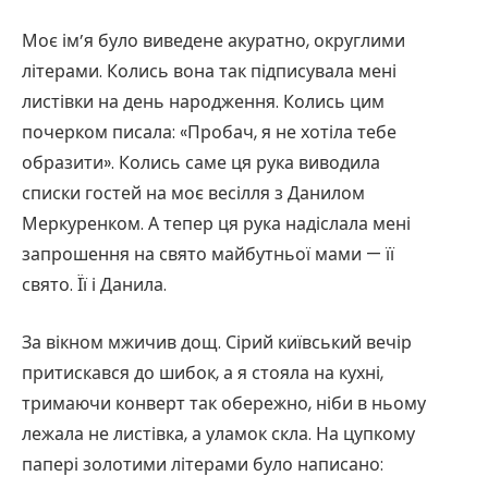
Моє ім’я було виведене акуратно, округлими
літерами. Колись вона так підписувала мені
листівки на день народження. Колись цим
почерком писала: «Пробач, я не хотіла тебе
образити». Колись саме ця рука виводила
списки гостей на моє весілля з Данилом
Меркуренком. А тепер ця рука надіслала мені
запрошення на свято майбутньої мами — її
свято. Її і Данила.
За вікном мжичив дощ. Сірий київський вечір
притискався до шибок, а я стояла на кухні,
тримаючи конверт так обережно, ніби в ньому
лежала не листівка, а уламок скла. На цупкому
папері золотими літерами було написано: