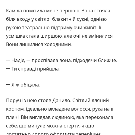
Каміла помітила мене першою. Вона стояла
біля входу у світло-блакитній сукні, однією
рукою театрально підтримуючи живіт. Її
усмішка стала ширшою, але очі не змінилися.
Вони лишилися холодними.
— Надіє, — проспівала вона, підходячи ближче.
— Ти справді прийшла.
— Я ж обіцяла.
Поруч із нею стояв Данило. Світлий лляний
костюм, ідеально вкладене волосся, рука на її
плечі. Він виглядав людиною, яка переконала
себе, що минуле можна стерти, якщо
достатньо дорого оформити теперішнє.