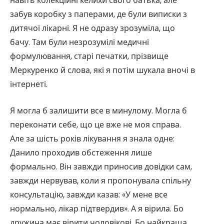
навіть колекційні келихи свого батька, але
забув коробку з паперами, де були виписки з
дитячої лікарні. Я не одразу зрозуміла, що
бачу. Там були незрозумілі медичні
формулювання, старі печатки, прізвище
Меркуренко й слова, які я потім шукала вночі в
інтернеті.
Я могла б залишити все в минулому. Могла б
переконати себе, що це вже не моя справа.
Але за шість років лікування я знала одне:
Данило проходив обстеження лише
формально. Він завжди приносив довідки сам,
завжди нервував, коли я пропонувала спільну
консультацію, завжди казав: «У мене все
нормально, лікар підтвердив». А я вірила. Бо
дружина має вірити чоловікові. Бо найкраща