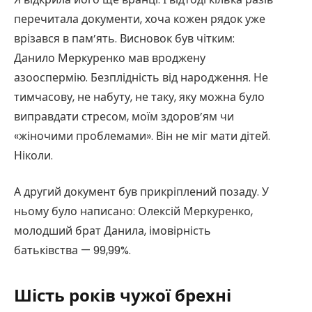
перечитала документи, хоча кожен рядок уже
врізався в пам’ять. Висновок був чітким:
Данило Меркуренко мав вроджену
азооспермію. Безплідність від народження. Не
тимчасову, не набуту, не таку, яку можна було
виправдати стресом, моїм здоров’ям чи
«жіночими проблемами». Він не міг мати дітей.
Ніколи.
А другий документ був прикріплений позаду. У
ньому було написано: Олексій Меркуренко,
молодший брат Данила, імовірність
батьківства — 99,99%.
Шість років чужої брехні