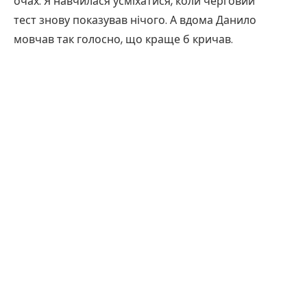
очах. Я навчилася усміхатися, коли черговий
тест знову показував нічого. А вдома Данило
мовчав так голосно, що краще б кричав.