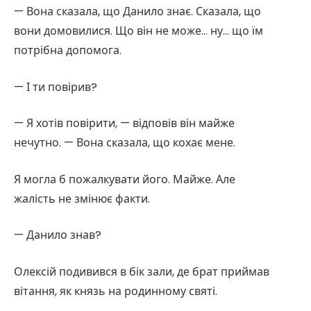
— Вона сказала, що Данило знає. Сказала, що
вони домовилися. Що він не може… ну… що їм
потрібна допомога.
— І ти повірив?
— Я хотів повірити, — відповів він майже
нечутно. — Вона сказала, що кохає мене.
Я могла б пожалкувати його. Майже. Але
жалість не змінює факти.
— Данило знав?
Олексій подивився в бік зали, де брат приймав
вітання, як князь на родинному святі.