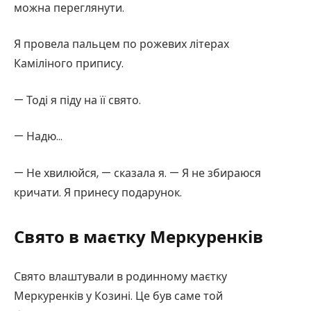
можна переглянути.
Я провела пальцем по рожевих літерах
Каміліного припису.
— Тоді я піду на її свято.
— Надю…
— Не хвилюйся, — сказала я. — Я не збираюся
кричати. Я принесу подарунок.
Свято в маєтку Меркуренків
Свято влаштували в родинному маєтку
Меркуренків у Козині. Це був саме той