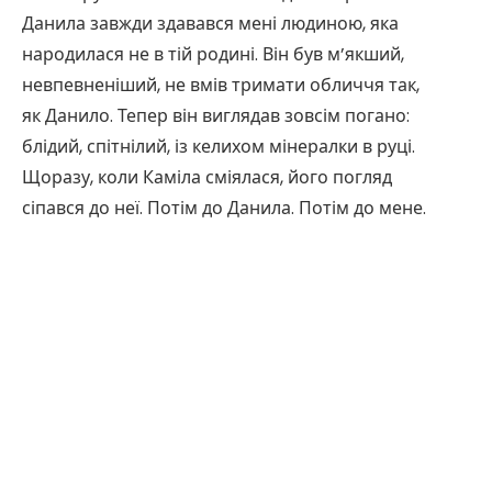
Данила завжди здавався мені людиною, яка
народилася не в тій родині. Він був м’якший,
невпевненіший, не вмів тримати обличчя так,
як Данило. Тепер він виглядав зовсім погано:
блідий, спітнілий, із келихом мінералки в руці.
Щоразу, коли Каміла сміялася, його погляд
сіпався до неї. Потім до Данила. Потім до мене.