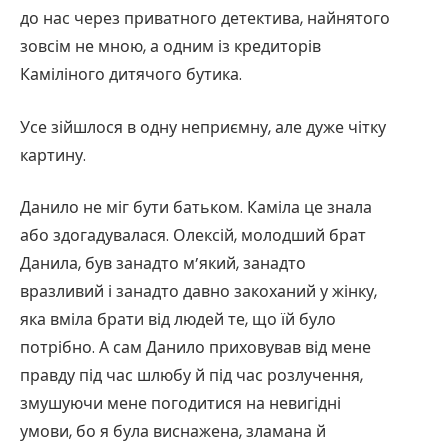
до нас через приватного детектива, найнятого
зовсім не мною, а одним із кредиторів
Каміліного дитячого бутика.
Усе зійшлося в одну неприємну, але дуже чітку
картину.
Данило не міг бути батьком. Каміла це знала
або здогадувалася. Олексій, молодший брат
Данила, був занадто м’який, занадто
вразливий і занадто давно закоханий у жінку,
яка вміла брати від людей те, що їй було
потрібно. А сам Данило приховував від мене
правду під час шлюбу й під час розлучення,
змушуючи мене погодитися на невигідні
умови, бо я була виснажена, зламана й