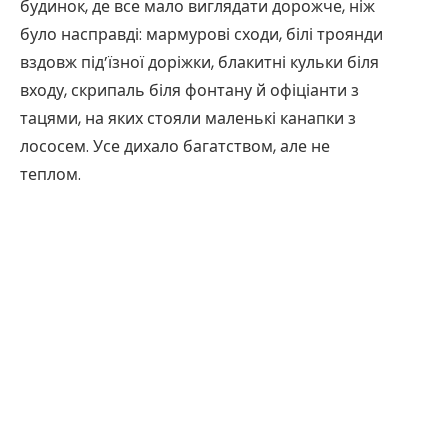
будинок, де все мало виглядати дорожче, ніж
було насправді: мармурові сходи, білі троянди
вздовж під’їзної доріжки, блакитні кульки біля
входу, скрипаль біля фонтану й офіціанти з
тацями, на яких стояли маленькі канапки з
лососем. Усе дихало багатством, але не
теплом.