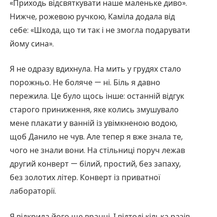
«Приходь відсвяткувати наше маленьке диво».
Нижче, рожевою ручкою, Каміла додала від
себе: «Шкода, що ти так і не змогла подарувати
йому сина».
Я не одразу вдихнула. На мить у грудях стало
порожньо. Не боляче — ні. Біль я давно
пережила. Це було щось інше: останній відгук
старого приниження, яке колись змушувало
мене плакати у ванній із увімкненою водою,
щоб Данило не чув. Але тепер я вже знала те,
чого не знали вони. На стільниці поруч лежав
другий конверт — білий, простий, без запаху,
без золотих літер. Конверт із приватної
лабораторії.
Я відкрила його ще вранці. І відтоді кілька разів