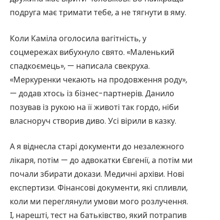
подруга має тримати тебе, а не тягнути в яму.
Коли Каміла оголосила вагітність, у
соцмережах вибухнуло свято. «Маленький
спадкоємець», — написала свекруха.
«Меркуренки чекають на продовження роду»,
— додав хтось із бізнес-партнерів. Данило
позував із рукою на її животі так гордо, ніби
власноруч створив диво. Усі вірили в казку.
А я віднесла старі документи до незалежного
лікаря, потім — до адвокатки Євгенії, а потім ми
почали збирати докази. Медичні архіви. Нові
експертизи. Фінансові документи, які спливли,
коли ми переглянули умови мого розлучення.
І, нарешті, тест на батьківство, який потрапив