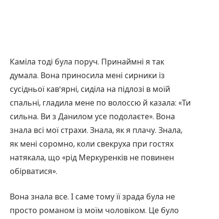
Каміла тоді була поруч. Принаймні я так
думала. Вона приносила мені сирники із
сусідньої кав’ярні, сиділа на підлозі в моїй
спальні, гладила мене по волоссю й казала: «Ти
сильна. Ви з Данилом усе подолаєте». Вона
знала всі мої страхи. Знала, як я плачу. Знала,
як мені соромно, коли свекруха при гостях
натякала, що «рід Меркуренків не повинен
обірватися».
Вона знала все. І саме тому її зрада була не
просто романом із моїм чоловіком. Це було