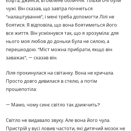
кофта, джинси, втомлене обличчя. Тільки очі були
чужі. Він сказав, що завтра почнеться
“налаштування”, і мені треба допомогти Лілі не
боятися. Я відповіла, що вона боятиметься його
все життя. Він усміхнувся так, що я зрозуміла: для
нього моя любов до доньки була не силою, а
перешкодою. “Міст можна прибрати, якщо він
заважає”, — сказав він.
Ліля прокинулася на світанку. Вона не кричала.
Просто довго дивилася в стелю, а потім
прошепотіла:
— Мамо, чому синє світло так дзижчить?
Світло не видавало звуку. Але вона його чула.
Пристрій у вусі ловив частоти, які дитячий мозок не