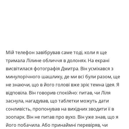
Мій телефон завібрував саме тоді, коли я ще
тримала Лілине обличчя в долонях. На екрані
висвітилася фотографія Дмитра. Він усміхався з
минулорічного шашлику, де ми всі були разом, ще
не знаючи, що в його голові вже зріє темна ідея. Я
відповіла. Він говорив спокійно: питав, чи Ліля
заснула, нагадував, що таблетки можуть дати
сонливість, пропонував на вихідних зводити її в
зоопарк. Він не питав про вухо. Він уже знав, що я
його побачила. Або принаймні перевіряв, чи