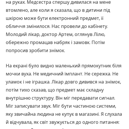
на руках. Медсестра спершу дивилася на мене
втомлено, але коли я сказала, що в дитини під
шкірою може бути електронний предмет, її
обличчя змінилося. Нас провели до кабінету.
Молодий лікар, доктор Артем, оглянув Лілю,
обережно промацав набряк і замовк. Потім
попросив зробити знімок.
На екрані було видно маленький прямокутник біля
мочки вуха. Не медичний імплант. Не сережка. Не
уламок і не іграшка. Лікар довго дивився на знімок,
потім тихо сказав, що предмет має складну
внутрішню структуру. Він міг передавати сигнал.
Міг записувати звук. Міг бути частиною системи,
яку звичайна людина не купує в магазині. Я слухала
й відчувала, як світ звужується до одного питання: