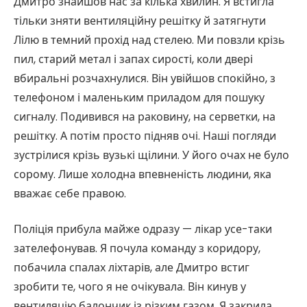
Дмитро знайшов нас за кілька хвилин. Я встигла
тільки зняти вентиляційну решітку й затягнути
Лілю в темний прохід над стелею. Ми повзли крізь
пил, старий метал і запах сирості, коли двері
вбиральні розчахнулися. Він увійшов спокійно, з
телефоном і маленьким приладом для пошуку
сигналу. Подивився на раковину, на серветки, на
решітку. А потім просто підняв очі. Наші погляди
зустрілися крізь вузькі щілини. У його очах не було
сорому. Лише холодна впевненість людини, яка
вважає себе правою.
Поліція прибула майже одразу — лікар усе-таки
зателефонував. Я почула команду з коридору,
побачила спалах ліхтарів, але Дмитро встиг
зробити те, чого я не очікувала. Він кинув у
вентиляцію балончик із різким газом. Я закрила