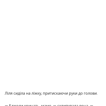
Ліля сиділа на ліжку, притискаючи руки до голови.
— Бджоли кричать, мамо, — схлипувала вона. —