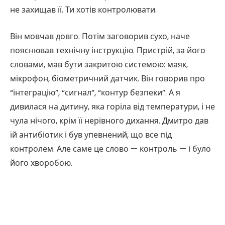
не захищав її. Ти хотів контролювати.
Він мовчав довго. Потім заговорив сухо, наче
пояснював технічну інструкцію. Пристрій, за його
словами, мав бути закритою системою: маяк,
мікрофон, біометричний датчик. Він говорив про
“інтеграцію”, “сигнал”, “контур безпеки”. А я
дивилася на дитину, яка горіла від температури, і не
чула нічого, крім її нерівного дихання. Дмитро дав
їй антибіотик і був упевнений, що все під
контролем. Але саме це слово — контроль — і було
його хворобою.