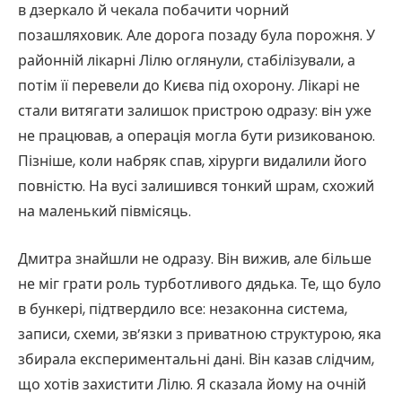
в дзеркало й чекала побачити чорний
позашляховик. Але дорога позаду була порожня. У
районній лікарні Лілю оглянули, стабілізували, а
потім її перевели до Києва під охорону. Лікарі не
стали витягати залишок пристрою одразу: він уже
не працював, а операція могла бути ризикованою.
Пізніше, коли набряк спав, хірурги видалили його
повністю. На вусі залишився тонкий шрам, схожий
на маленький півмісяць.
Дмитра знайшли не одразу. Він вижив, але більше
не міг грати роль турботливого дядька. Те, що було
в бункері, підтвердило все: незаконна система,
записи, схеми, зв’язки з приватною структурою, яка
збирала експериментальні дані. Він казав слідчим,
що хотів захистити Лілю. Я сказала йому на очній