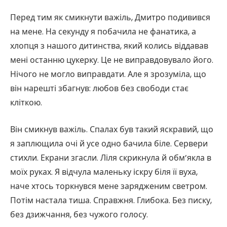
Перед тим як смикнути важіль, Дмитро подивився
на мене. На секунду я побачила не фанатика, а
хлопця з нашого дитинства, який колись віддавав
мені останню цукерку. Це не виправдовувало його.
Нічого не могло виправдати. Але я зрозуміла, що
він нарешті збагнув: любов без свободи стає
кліткою.
Він смикнув важіль. Спалах був такий яскравий, що
я заплющила очі й усе одно бачила біле. Сервери
стихли. Екрани згасли. Ліля скрикнула й обм’якла в
моїх руках. Я відчула маленьку іскру біля її вуха,
наче хтось торкнувся мене зарядженим светром.
Потім настала тиша. Справжня. Глибока. Без писку,
без дзижчання, без чужого голосу.