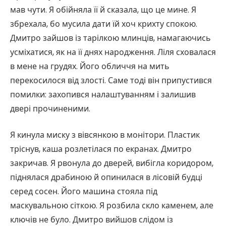
мав чути. Я обійняла її й сказала, що це мине. Я
збрехала, бо мусила дати їй хоч крихту спокою.
Дмитро зайшов із тарілкою млинців, намагаючись
усміхатися, як на її днях народження. Ліля сховалася
в мене на грудях. Його обличчя на мить
перекосилося від злості. Саме тоді він припустився
помилки: захопився налаштуванням і залишив
двері прочиненими.
Я кинула миску з вівсянкою в монітори. Пластик
тріснув, каша розлетілася по екранах. Дмитро
закричав. Я рвонула до дверей, вибігла коридором,
піднялася драбиною й опинилася в лісовій будці
серед сосен. Його машина стояла під
маскувальною сіткою. Я розбила скло каменем, але
ключів не було. Дмитро вийшов слідом із