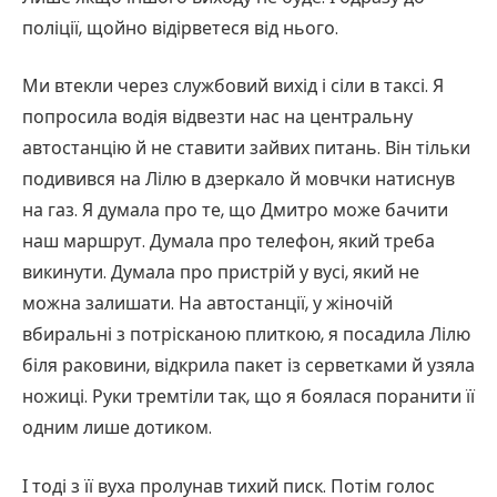
поліції, щойно відірветеся від нього.
Ми втекли через службовий вихід і сіли в таксі. Я
попросила водія відвезти нас на центральну
автостанцію й не ставити зайвих питань. Він тільки
подивився на Лілю в дзеркало й мовчки натиснув
на газ. Я думала про те, що Дмитро може бачити
наш маршрут. Думала про телефон, який треба
викинути. Думала про пристрій у вусі, який не
можна залишати. На автостанції, у жіночій
вбиральні з потрісканою плиткою, я посадила Лілю
біля раковини, відкрила пакет із серветками й узяла
ножиці. Руки тремтіли так, що я боялася поранити її
одним лише дотиком.
І тоді з її вуха пролунав тихий писк. Потім голос