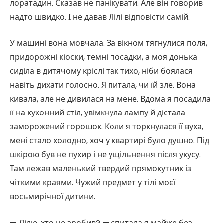
лоратадин. Сказав не панікувати. Але він говорив
надто швидко. І не давав Лілі відповісти самій.
У машині вона мовчала. За вікном тягнулися поля,
придорожні кіоски, темні посадки, а моя донька
сиділа в дитячому кріслі так тихо, ніби боялася
навіть дихати голосно. Я питала, чи їй зле. Вона
кивала, але не дивилася на мене. Вдома я посадила
її на кухонний стіл, увімкнула лампу й дістала
заморожений горошок. Коли я торкнулася її вуха,
мені стало холодно, хоч у квартирі було душно. Під
шкірою був не пухир і не ущільнення після укусу.
Там лежав маленький твердий прямокутник із
чіткими краями. Чужий предмет у тілі моєї
восьмирічної дитини.
— Лілю, хто це зробив? — спитала я майже без