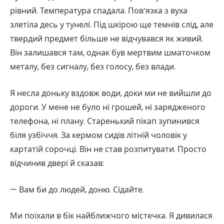
рівний. Температура спадала. Пов’язка з вуха
злетіла десь у тунелі. Під шкірою ще темнів слід, але
твердий предмет більше не відчувався як живий.
Він залишався там, однак був мертвим шматочком
металу, без сигналу, без голосу, без влади.
Я несла доньку вздовж води, доки ми не вийшли до
дороги. У мене не було ні грошей, ні зарядженого
телефона, ні плану. Старенький пікап зупинився
біля узбіччя. За кермом сидів літній чоловік у
картатій сорочці. Він не став розпитувати. Просто
відчинив двері й сказав:
— Вам би до людей, доню. Сідайте.
Ми поїхали в бік найближчого містечка. Я дивилася