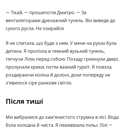
— Тікай, — прошепотів Дмитро. — За
вентиляторами дренажний тунель. Він виведе до
сухого русла. Не озирайся.
Я не спитала, що буде з ним. У мене на руках була
дитина. Я пролізла в темний вузький тунель,
тягнучи Лілю перед собою. Позаду грюкнули двері,
пролунали крики, потім важкий гуркіт. Я повзла,
роздираючи коліна й долоні, доки попереду не
з’явилося сіре ранкове світло.
Після тиші
Ми вибралися до кам’янистого струмка в лісі. Вода
була холодна й чиста. Я перевірила пульс Лілі —