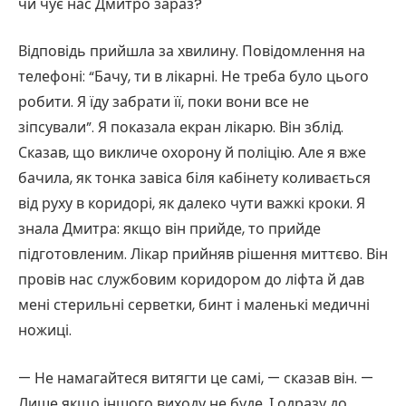
чи чує нас Дмитро зараз?
Відповідь прийшла за хвилину. Повідомлення на
телефоні: “Бачу, ти в лікарні. Не треба було цього
робити. Я їду забрати її, поки вони все не
зіпсували”. Я показала екран лікарю. Він зблід.
Сказав, що викличе охорону й поліцію. Але я вже
бачила, як тонка завіса біля кабінету коливається
від руху в коридорі, як далеко чути важкі кроки. Я
знала Дмитра: якщо він прийде, то прийде
підготовленим. Лікар прийняв рішення миттєво. Він
провів нас службовим коридором до ліфта й дав
мені стерильні серветки, бинт і маленькі медичні
ножиці.
— Не намагайтеся витягти це самі, — сказав він. —
Лише якщо іншого виходу не буде. І одразу до