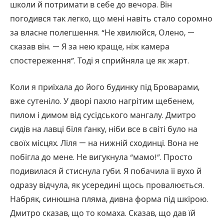
школи й потримати в себе до вечора. Він
погодився так легко, що мені навіть стало соромно
за власне полегшення. “Не хвилюйся, Олено, —
сказав він. — Я за нею краще, ніж камера
спостереження”. Тоді я сприйняла це як жарт.
Коли я приїхала до його будинку під Броварами,
вже сутеніло. У дворі пахло нагрітим щебенем,
пилом і димом від сусідського мангалу. Дмитро
сидів на лавці біля ґанку, ніби все в світі було на
своїх місцях. Ліля — на нижній сходинці. Вона не
побігла до мене. Не вигукнула “мамо!”. Просто
подивилася й стиснула губи. Я побачила її вухо й
одразу відчула, як усередині щось провалюється.
Набряк, синюшна пляма, дивна форма під шкірою.
Дмитро сказав, що то комаха. Сказав, що дав їй