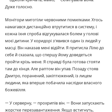
Дуже голосно.
Монітори миготіли червоними помилками. Хтось
намагався дистанційно втрутитися в систему, і
кожна їхня спроба відгукувалася болем у голові
моєї дитини. У коридорі з’явився один із людей у
масці. Він наказав мені відійти. Я притисла Лілю до
себе й сказала, що спершу йому доведеться
пройти крізь мене. Я справді була готова стояти
там до кінця. Але раптом він упав. Позаду стояв
Дмитро, поранений, закіптюжений, із лицем
людини, яка вперше побачила наслідки власного
божевілля.
— У серверну, — прохрипів він. — Вони запускають
жорстке перезавантаження. Якщо встигнуть,