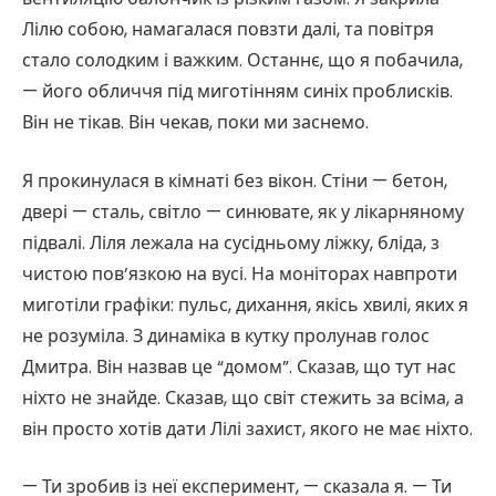
Лілю собою, намагалася повзти далі, та повітря
стало солодким і важким. Останнє, що я побачила,
— його обличчя під миготінням синіх проблисків.
Він не тікав. Він чекав, поки ми заснемо.
Я прокинулася в кімнаті без вікон. Стіни — бетон,
двері — сталь, світло — синювате, як у лікарняному
підвалі. Ліля лежала на сусідньому ліжку, бліда, з
чистою пов’язкою на вусі. На моніторах навпроти
миготіли графіки: пульс, дихання, якісь хвилі, яких я
не розуміла. З динаміка в кутку пролунав голос
Дмитра. Він назвав це “домом”. Сказав, що тут нас
ніхто не знайде. Сказав, що світ стежить за всіма, а
він просто хотів дати Лілі захист, якого не має ніхто.
— Ти зробив із неї експеримент, — сказала я. — Ти