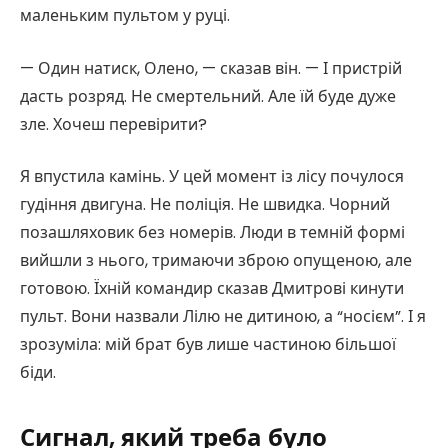
маленьким пультом у руці.
— Один натиск, Олено, — сказав він. — І пристрій
дасть розряд. Не смертельний. Але їй буде дуже
зле. Хочеш перевірити?
Я впустила камінь. У цей момент із лісу почулося
гудіння двигуна. Не поліція. Не швидка. Чорний
позашляховик без номерів. Люди в темній формі
вийшли з нього, тримаючи зброю опущеною, але
готовою. Їхній командир сказав Дмитрові кинути
пульт. Вони назвали Лілю не дитиною, а “носієм”. І я
зрозуміла: мій брат був лише частиною більшої
біди.
Сигнал, який треба було