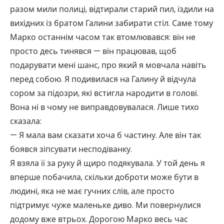
разом мили полиці, відтирали старий пил, їздили на
вихідних із братом Галини забирати стіл. Саме тому
Марко останнім часом так втомлювався: він не
просто десь тинявся — він працював, щоб
подарувати мені шанс, про який я мовчала навіть
перед собою. Я подивилася на Галину й відчула
сором за підозри, які встигла народити в голові.
Вона ні в чому не виправдовувалася. Лише тихо
сказала:
— Я мала вам сказати хоча б частину. Але він так
боявся зіпсувати несподіванку.
Я взяла її за руку й щиро подякувала. У той день я
вперше побачила, скільки доброти може бути в
людині, яка не має гучних слів, але просто
підтримує чуже маленьке диво. Ми повернулися
додому вже втрьох. Дорогою Марко весь час