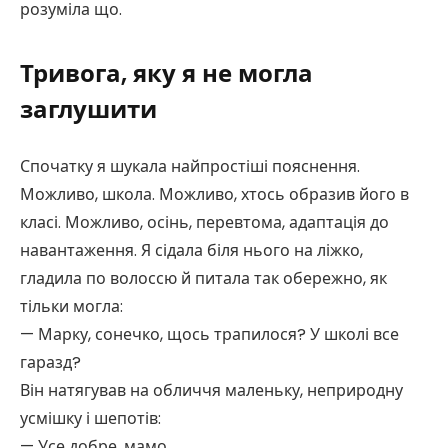
розуміла що.
Тривога, яку я не могла
заглушити
Спочатку я шукала найпростіші пояснення.
Можливо, школа. Можливо, хтось образив його в
класі. Можливо, осінь, перевтома, адаптація до
навантаження. Я сідала біля нього на ліжко,
гладила по волоссю й питала так обережно, як
тільки могла:
— Марку, сонечко, щось трапилося? У школі все
гаразд?
Він натягував на обличчя маленьку, неприродну
усмішку і шепотів:
— Усе добре, мамо.