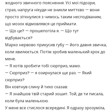
жодного звичного пояснення. Усі мої підозри,
страх, напруга нікуди не зникли миттєво — вони
просто зіткнулися з чимось таким несподіваним,
що мозок відмовлявся це приймати.
— Що це? — прошепотіла я. — Що тут
відбувається?
Марко нервово прикусив губу — його давня звичка,
коли хвилюється. Потім зробив маленький крок до
мене.
— Я хотів зробити тобі сюрприз, мамо.
— Сюрприз? — я озирнулася ще раз. — Який
сюрприз?
Він ковтнув слину й тихо сказав:
— Я знайшов твій старий зошит. Той, де ти писала,
коли була маленькою.
У мене все стислося всередині. Я одразу зрозуміла,