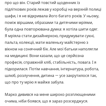
про що він. Старий товстий щоденник із
підліткових років лежав у коробці на верхній полиці
шафи, і я не відкривала його багато років. У ньому,
поміж віршами, образами та дитячими мріями,
була одна повторювана думка: я хотіла шити одяг.
Я мріяла стати дизайнеркою, придумувати сукні,
пальта, колекції, мати маленьку майстерню з
вікном на сонячний бік. Але мої батьки наполягли
на медицині. Вони казали, що це серйозна
професія, справжній хліб, стабільність, повага. І я
підкорилася. Потім навчання, інтернатура, робота,
шлюб, розлучення, дитина — усе закрутилося так,
що про ту мрію я майже забула.
Марко дивився на мене широко розплющеними
очима, ніби боявся, що я зараз розсерджуся.