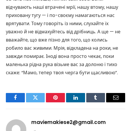
відчувають наші втрачені мрії, нашу втому, нашу
приховану тугу — і по-своєму намагаються нас
врятувати. Тому говоріть із ними, слухайте їх
уважно й не відмахуйтесь від дрібниць. А ще — не
вважайте, що вже пізно для того, що колись
робило вас живими. Мрія, відкладена на роки, не
завжди помирає. Іноді вона просто чекає, поки
маленька рідна рука візьме вас за долоню і тихо
скаже: “Мамо, тепер твоя черга бути щасливою”.
Facebook
Twitter
Pinterest
LinkedIn
Tumblr
Email
maviemakiese2@gmail.com