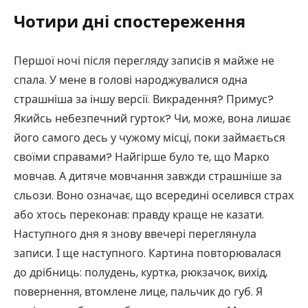
Чотири дні спостереження
Першої ночі після перегляду записів я майже не
спала. У мене в голові народжувалися одна
страшніша за іншу версії. Викрадення? Примус?
Якийсь небезпечний гурток? Чи, може, вона лишає
його самого десь у чужому місці, поки займається
своїми справами? Найгірше було те, що Марко
мовчав. А дитяче мовчання завжди страшніше за
сльози. Воно означає, що всередині оселився страх
або хтось переконав: правду краще не казати.
Наступного дня я знову ввечері переглянула
записи. І ще наступного. Картина повторювалася
до дрібниць: полудень, куртка, рюкзачок, вихід,
повернення, втомлене лице, пальчик до губ. Я