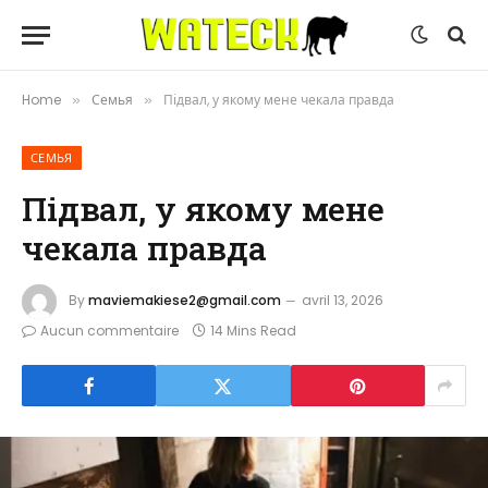
Home
Семья
Підвал, у якому мене чекала правда
»
»
СЕМЬЯ
Підвал, у якому мене
чекала правда
By
maviemakiese2@gmail.com
avril 13, 2026
Aucun commentaire
14 Mins Read