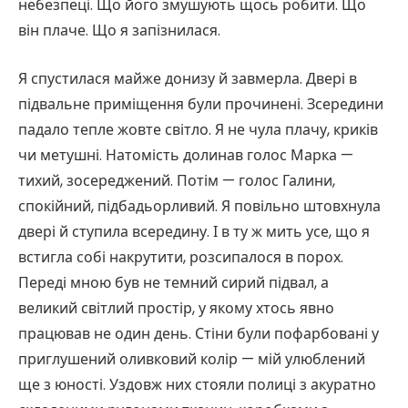
небезпеці. Що його змушують щось робити. Що
він плаче. Що я запізнилася.
Я спустилася майже донизу й завмерла. Двері в
підвальне приміщення були прочинені. Зсередини
падало тепле жовте світло. Я не чула плачу, криків
чи метушні. Натомість долинав голос Марка —
тихий, зосереджений. Потім — голос Галини,
спокійний, підбадьорливий. Я повільно штовхнула
двері й ступила всередину. І в ту ж мить усе, що я
встигла собі накрутити, розсипалося в порох.
Переді мною був не темний сирий підвал, а
великий світлий простір, у якому хтось явно
працював не один день. Стіни були пофарбовані у
приглушений оливковий колір — мій улюблений
ще з юності. Уздовж них стояли полиці з акуратно