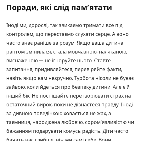
Поради, які слід пам’ятати
Іноді ми, дорослі, так звикаємо тримати все під
контролем, що перестаємо слухати серце. А воно
часто знає раніше за розум. Якщо ваша дитина
раптом змінилася, стала мовчазною, наляканою,
виснаженою — не ігноруйте цього. Ставте
запитання, придивляйтеся, перевіряйте факти,
навіть якщо вам незручно. Турбота ніколи не буває
зайвою, коли йдеться про безпеку дитини. Але є й
інший бік. Не поспішайте перетворювати страх на
остаточний вирок, поки не дізнаєтеся правду. Іноді
за дивною поведінкою ховається не жах, а
таємниця, народжена любов’ю, сором’язливістю чи
бажанням подарувати комусь радість. Діти часто
бачать нас глибше, ніж ми самі себе. Вони