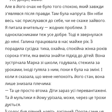
Але в його очах не було того спокою, який завжди
з’являвся після правди. Там була напруга. Він ніби
весь час прислухався до себе, чи не скаже зайвого.
Я питала вчительку — жодних проблем. З
однокласниками теж усе добре. Тоді я звернулася
до няні. Галина працювала в нас майже рік. Її
порадила сусідка: тиха, охайна, спокійна жінка років
сорока п’яти, яка вміла знайти підхід до дітей. Вона
зустрічала Марка зі школи, годувала, стежила за
уроками, іноді гуляла з ним, поки я була на зміні. І
коли я сказала, що мене непокоїть його стан, вона
лише знизала плечима:
— Та це просто втома. Діти зараз усі перевантажені.
Та й мультики я йому урізала, може, через це трохи
дується.
Її голос був рівний, навіть лагідний. Проте саме ця