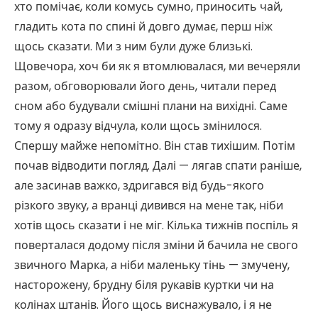
хто помічає, коли комусь сумно, приносить чай,
гладить кота по спині й довго думає, перш ніж
щось сказати. Ми з ним були дуже близькі.
Щовечора, хоч би як я втомлювалася, ми вечеряли
разом, обговорювали його день, читали перед
сном або будували смішні плани на вихідні. Саме
тому я одразу відчула, коли щось змінилося.
Спершу майже непомітно. Він став тихішим. Потім
почав відводити погляд. Далі — лягав спати раніше,
але засинав важко, здригався від будь-якого
різкого звуку, а вранці дивився на мене так, ніби
хотів щось сказати і не міг. Кілька тижнів поспіль я
поверталася додому після зміни й бачила не свого
звичного Марка, а ніби маленьку тінь — змучену,
насторожену, брудну біля рукавів куртки чи на
колінах штанів. Його щось виснажувало, і я не