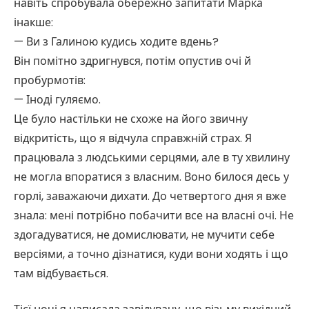
навіть спробувала обережно запитати Марка
інакше:
— Ви з Галиною кудись ходите вдень?
Він помітно здригнувся, потім опустив очі й
пробурмотів:
— Іноді гуляємо.
Це було настільки не схоже на його звичну
відкритість, що я відчула справжній страх. Я
працювала з людськими серцями, але в ту хвилину
не могла впоратися з власним. Воно билося десь у
горлі, заважаючи дихати. До четвертого дня я вже
знала: мені потрібно побачити все на власні очі. Не
здогадуватися, не домислювати, не мучити себе
версіями, а точно дізнатися, куди вони ходять і що
там відбувається.