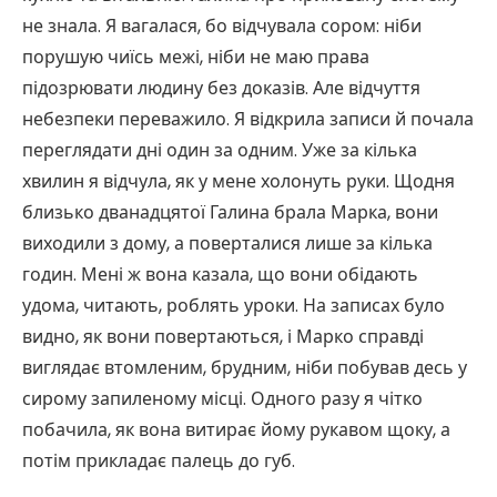
не знала. Я вагалася, бо відчувала сором: ніби
порушую чиїсь межі, ніби не маю права
підозрювати людину без доказів. Але відчуття
небезпеки переважило. Я відкрила записи й почала
переглядати дні один за одним. Уже за кілька
хвилин я відчула, як у мене холонуть руки. Щодня
близько дванадцятої Галина брала Марка, вони
виходили з дому, а поверталися лише за кілька
годин. Мені ж вона казала, що вони обідають
удома, читають, роблять уроки. На записах було
видно, як вони повертаються, і Марко справді
виглядає втомленим, брудним, ніби побував десь у
сирому запиленому місці. Одного разу я чітко
побачила, як вона витирає йому рукавом щоку, а
потім прикладає палець до губ.