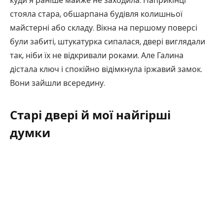
куди я раніше майже не заходила. Наприкінці
стояла стара, обшарпана будівля колишньої
майстерні або складу. Вікна на першому поверсі
були забиті, штукатурка сипалася, двері виглядали
так, ніби їх не відкривали роками. Але Галина
дістала ключ і спокійно відімкнула іржавий замок.
Вони зайшли всередину.
Старі двері й мої найгірші
думки