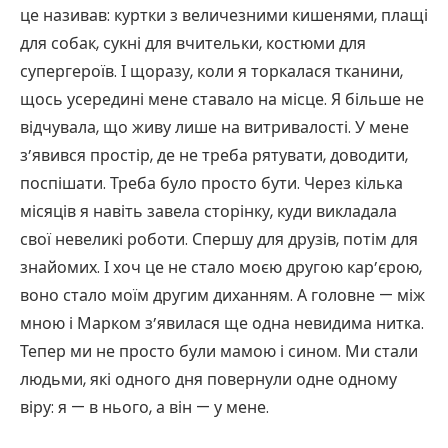
це називав: куртки з величезними кишенями, плащі
для собак, сукні для вчительки, костюми для
супергероїв. І щоразу, коли я торкалася тканини,
щось усередині мене ставало на місце. Я більше не
відчувала, що живу лише на витривалості. У мене
з’явився простір, де не треба рятувати, доводити,
поспішати. Треба було просто бути. Через кілька
місяців я навіть завела сторінку, куди викладала
свої невеликі роботи. Спершу для друзів, потім для
знайомих. І хоч це не стало моєю другою кар’єрою,
воно стало моїм другим диханням. А головне — між
мною і Марком з’явилася ще одна невидима нитка.
Тепер ми не просто були мамою і сином. Ми стали
людьми, які одного дня повернули одне одному
віру: я — в нього, а він — у мене.