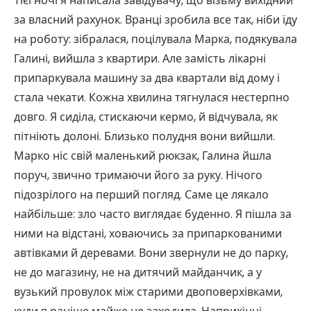
Тієї ночі я написала завідувачу, що візьму вихідний
за власний рахунок. Вранці зробила все так, ніби їду
на роботу: зібралася, поцілувала Марка, подякувала
Галині, вийшла з квартири. Але замість лікарні
припаркувала машину за два квартали від дому і
стала чекати. Кожна хвилина тягнулася нестерпно
довго. Я сиділа, стискаючи кермо, й відчувала, як
пітніють долоні. Близько полудня вони вийшли.
Марко ніс свій маленький рюкзак, Галина йшла
поруч, звично тримаючи його за руку. Нічого
підозрілого на перший погляд. Саме це лякало
найбільше: зло часто виглядає буденно. Я пішла за
ними на відстані, ховаючись за припаркованими
автівками й деревами. Вони звернули не до парку,
не до магазину, не на дитячий майданчик, а у
вузький провулок між старими двоповерхівками,