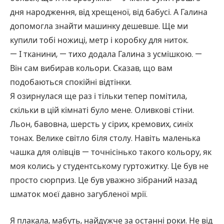
дня народження, від хрещеної, від бабусі. А Галина
допомогла знайти машинку дешевше. Ще ми
купили тобі ножиці, метр і коробку для ниток.
— І тканини, — тихо додала Галина з усмішкою. —
Він сам вибирав кольори. Сказав, що вам
подобаються спокійні відтінки.
Я озирнулася ще раз і тільки тепер помітила,
скільки в цій кімнаті було мене. Оливкові стіни.
Льон, бавовна, шерсть у сірих, кремових, синіх
тонах. Велике світло біля столу. Навіть маленька
чашка для олівців — точнісінько такого кольору, як
моя колись у студентському гуртожитку. Це був не
просто сюрприз. Це був уважно зібраний назад
шматок моєї давно загубленої мрії.
Я плакала, мабуть, найдужче за останні роки. Не від