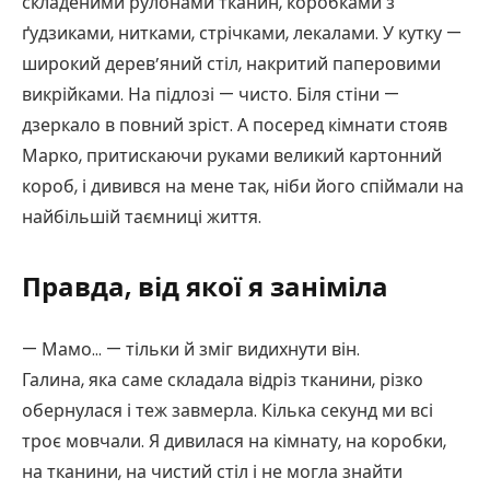
складеними рулонами тканин, коробками з
ґудзиками, нитками, стрічками, лекалами. У кутку —
широкий дерев’яний стіл, накритий паперовими
викрійками. На підлозі — чисто. Біля стіни —
дзеркало в повний зріст. А посеред кімнати стояв
Марко, притискаючи руками великий картонний
короб, і дивився на мене так, ніби його спіймали на
найбільшій таємниці життя.
Правда, від якої я заніміла
— Мамо… — тільки й зміг видихнути він.
Галина, яка саме складала відріз тканини, різко
обернулася і теж завмерла. Кілька секунд ми всі
троє мовчали. Я дивилася на кімнату, на коробки,
на тканини, на чистий стіл і не могла знайти