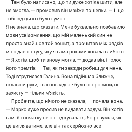
— Там було написано, що ти дуже хотіла шити, але
не змогла, — промовив він майже пошепки. — І що
тобі від цього було сумно.
Я не знала, що сказати. Мене буквально позбавило
мови усвідомлення, що мій маленький син не
просто знайшов той зошит, а прочитав між рядків
мою давню тугу, яку я сама роками ховала глибоко.
— Я хотів, щоб ти знову могла, — додав він, і голос
його тремтів. — Так, як ти завжди робиш для мене.
Тоді втрутилася Галина. Вона підійшла ближче,
склавши руки, і в її погляді не було ні провини, ні
захисту — тільки м’якість.
— Пробачте, що нічого не сказала, — почала вона.
— Марко дуже просив не видавати задум. Він хотів
сам. Я спочатку не погоджувалася, бо розуміла, як
це виглядатиме, але він так серйозно все