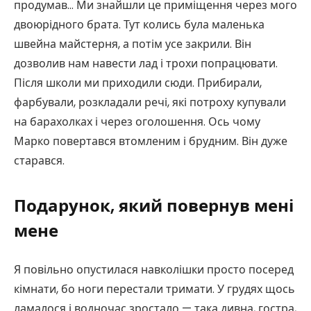
продумав… Ми знайшли це приміщення через мого
двоюрідного брата. Тут колись була маленька
швейна майстерня, а потім усе закрили. Він
дозволив нам навести лад і трохи попрацювати.
Після школи ми приходили сюди. Прибирали,
фарбували, розкладали речі, які потроху купували
на барахолках і через оголошення. Ось чому
Марко повертався втомленим і брудним. Він дуже
старався.
Подарунок, який повернув мені
мене
Я повільно опустилася навколішки просто посеред
кімнати, бо ноги перестали тримати. У грудях щось
ламалося і водночас зростало — така дивна, гостра,