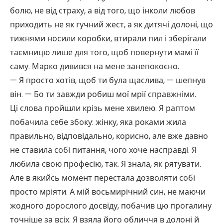
болю, не від страху, а від того, що інколи любов
приходить не як гучний жест, а як дитячі долоні, що
тижнями носили коробки, втирали пил і зберігали
таємницю лише для того, щоб повернути мамі її
саму. Марко дивився на мене занепокоєно.
— Я просто хотів, щоб ти була щаслива, — шепнув
він. — Бо ти завжди робиш мої мрії справжніми.
Ці слова пройшли крізь мене хвилею. Я раптом
побачила себе збоку: жінку, яка роками жила
правильно, відповідально, корисно, але вже давно
не ставила собі питання, чого хоче насправді. Я
любила свою професію, так. Я знала, як рятувати.
Але в якийсь момент перестала дозволяти собі
просто мріяти. А мій восьмирічний син, не маючи
жодного дорослого досвіду, побачив цю прогалину
точніше за всіх. Я взяла його обличчя в долоні й