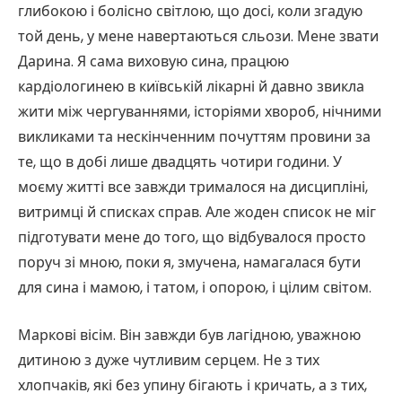
глибокою і болісно світлою, що досі, коли згадую
той день, у мене навертаються сльози. Мене звати
Дарина. Я сама виховую сина, працюю
кардіологинею в київській лікарні й давно звикла
жити між чергуваннями, історіями хвороб, нічними
викликами та нескінченним почуттям провини за
те, що в добі лише двадцять чотири години. У
моєму житті все завжди трималося на дисципліні,
витримці й списках справ. Але жоден список не міг
підготувати мене до того, що відбувалося просто
поруч зі мною, поки я, змучена, намагалася бути
для сина і мамою, і татом, і опорою, і цілим світом.
Маркові вісім. Він завжди був лагідною, уважною
дитиною з дуже чутливим серцем. Не з тих
хлопчаків, які без упину бігають і кричать, а з тих,