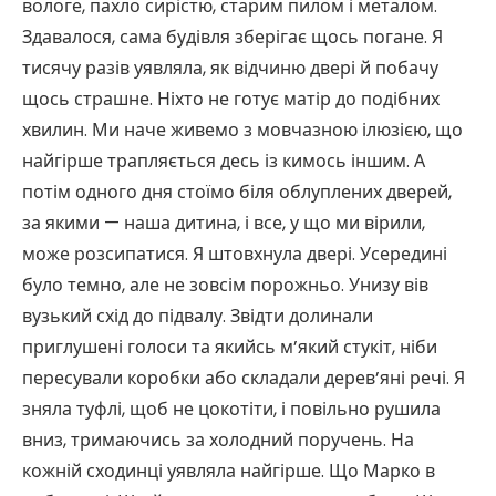
вологе, пахло сирістю, старим пилом і металом.
Здавалося, сама будівля зберігає щось погане. Я
тисячу разів уявляла, як відчиню двері й побачу
щось страшне. Ніхто не готує матір до подібних
хвилин. Ми наче живемо з мовчазною ілюзією, що
найгірше трапляється десь із кимось іншим. А
потім одного дня стоїмо біля облуплених дверей,
за якими — наша дитина, і все, у що ми вірили,
може розсипатися. Я штовхнула двері. Усередині
було темно, але не зовсім порожньо. Унизу вів
вузький схід до підвалу. Звідти долинали
приглушені голоси та якийсь м’який стукіт, ніби
пересували коробки або складали дерев’яні речі. Я
зняла туфлі, щоб не цокотіти, і повільно рушила
вниз, тримаючись за холодний поручень. На
кожній сходинці уявляла найгірше. Що Марко в