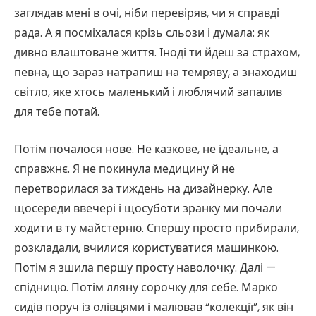
заглядав мені в очі, ніби перевіряв, чи я справді
рада. А я посміхалася крізь сльози і думала: як
дивно влаштоване життя. Іноді ти йдеш за страхом,
певна, що зараз натрапиш на темряву, а знаходиш
світло, яке хтось маленький і люблячий запалив
для тебе потай.
Потім почалося нове. Не казкове, не ідеальне, а
справжнє. Я не покинула медицину й не
перетворилася за тиждень на дизайнерку. Але
щосереди ввечері і щосуботи зранку ми почали
ходити в ту майстерню. Спершу просто прибирали,
розкладали, вчилися користуватися машинкою.
Потім я зшила першу просту наволочку. Далі —
спідницю. Потім лляну сорочку для себе. Марко
сидів поруч із олівцями і малював “колекції”, як він