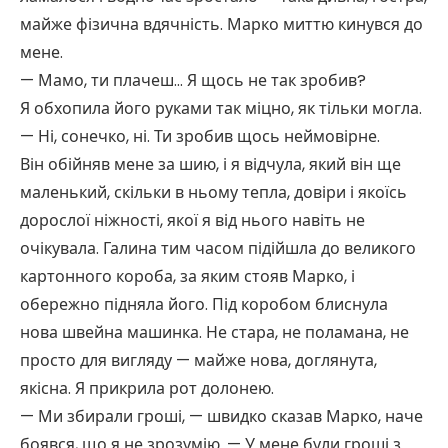
майже фізична вдячність. Марко миттю кинувся до
мене.
— Мамо, ти плачеш… Я щось не так зробив?
Я обхопила його руками так міцно, як тільки могла.
— Ні, сонечко, ні. Ти зробив щось неймовірне.
Він обійняв мене за шию, і я відчула, який він ще
маленький, скільки в ньому тепла, довіри і якоїсь
дорослої ніжності, якої я від нього навіть не
очікувала. Галина тим часом підійшла до великого
картонного короба, за яким стояв Марко, і
обережно підняла його. Під коробом блиснула
нова швейна машинка. Не стара, не поламана, не
просто для вигляду — майже нова, доглянута,
якісна. Я прикрила рот долонею.
— Ми збирали гроші, — швидко сказав Марко, наче
боявся, що я не зрозумію. — У мене були гроші з