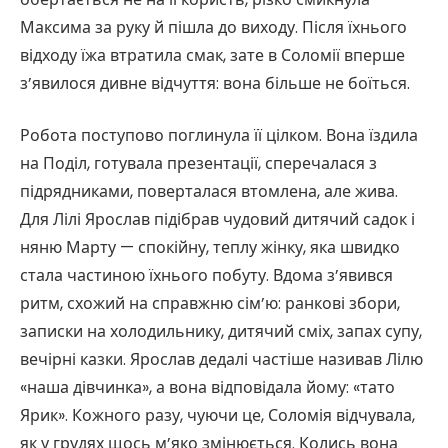
Максима за руку й пішла до виходу. Після їхнього
відходу їжа втратила смак, зате в Соломії вперше
з’явилося дивне відчуття: вона більше не боїться.
Робота поступово поглинула її цілком. Вона їздила
на Поділ, готувала презентації, сперечалася з
підрядниками, поверталася втомлена, але жива.
Для Лілі Ярослав підібрав чудовий дитячий садок і
няню Марту — спокійну, теплу жінку, яка швидко
стала частиною їхнього побуту. Вдома з’явився
ритм, схожий на справжню сім’ю: ранкові збори,
записки на холодильнику, дитячий сміх, запах супу,
вечірні казки. Ярослав дедалі частіше називав Лілю
«наша дівчинка», а вона відповідала йому: «тато
Ярик». Кожного разу, чуючи це, Соломія відчувала,
як у грудях щось м’яко змінюється. Колись вона