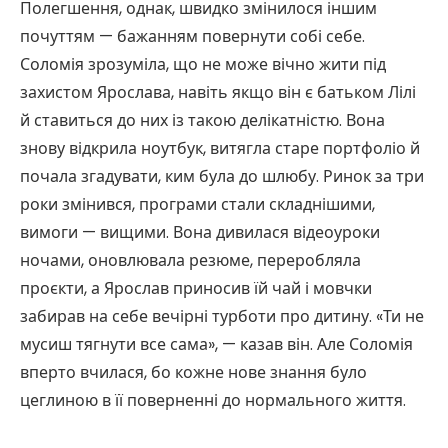
Полегшення, однак, швидко змінилося іншим
почуттям — бажанням повернути собі себе.
Соломія зрозуміла, що не може вічно жити під
захистом Ярослава, навіть якщо він є батьком Лілі
й ставиться до них із такою делікатністю. Вона
знову відкрила ноутбук, витягла старе портфоліо й
почала згадувати, ким була до шлюбу. Ринок за три
роки змінився, програми стали складнішими,
вимоги — вищими. Вона дивилася відеоуроки
ночами, оновлювала резюме, переробляла
проєкти, а Ярослав приносив їй чай і мовчки
забирав на себе вечірні турботи про дитину. «Ти не
мусиш тягнути все сама», — казав він. Але Соломія
вперто вчилася, бо кожне нове знання було
цеглиною в її поверненні до нормального життя.