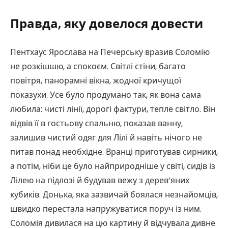
Правда, яку довелося довести
Пентхаус Ярослава на Печерську вразив Соломію
не розкішшю, а спокоєм. Світлі стіни, багато
повітря, панорамні вікна, жодної кричущої
показухи. Усе було продумано так, як вона сама
любила: чисті лінії, дорогі фактури, тепле світло. Він
відвів її в гостьову спальню, показав ванну,
залишив чистий одяг для Лілі й навіть нічого не
питав понад необхідне. Вранці приготував сирники,
а потім, ніби це було найприродніше у світі, сидів із
Лілею на підлозі й будував вежу з дерев’яних
кубиків. Донька, яка зазвичай боялася незнайомців,
швидко перестала напружуватися поруч із ним.
Соломія дивилася на цю картину й відчувала дивне