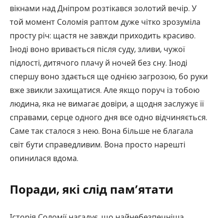
вікнами над Дніпром розтікався золотий вечір. У
той момент Соломія раптом дуже чітко зрозуміла
просту річ: щастя не завжди приходить красиво.
Іноді воно вривається після суду, зливи, чужої
підлості, дитячого плачу й ночей без сну. Іноді
спершу воно здається ще однією загрозою, бо руки
вже звикли захищатися. Але якщо поруч із тобою
людина, яка не вимагає довіри, а щодня заслужує її
справами, серце одного дня все одно відчиняється.
Саме так сталося з нею. Вона більше не благала
світ бути справедливим. Вона просто нарешті
опинилася вдома.
Поради, які слід пам’ятати
Історія Соломії нагадує, що найнебезпечніша