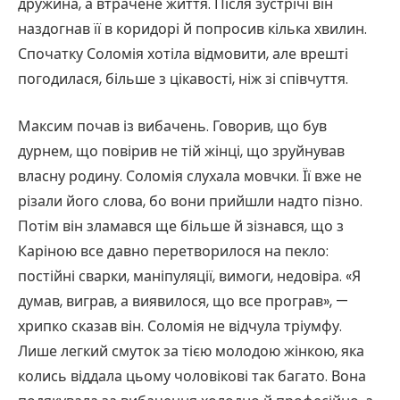
дружина, а втрачене життя. Після зустрічі він
наздогнав її в коридорі й попросив кілька хвилин.
Спочатку Соломія хотіла відмовити, але врешті
погодилася, більше з цікавості, ніж зі співчуття.
Максим почав із вибачень. Говорив, що був
дурнем, що повірив не тій жінці, що зруйнував
власну родину. Соломія слухала мовчки. Її вже не
різали його слова, бо вони прийшли надто пізно.
Потім він зламався ще більше й зізнався, що з
Каріною все давно перетворилося на пекло:
постійні сварки, маніпуляції, вимоги, недовіра. «Я
думав, виграв, а виявилося, що все програв», —
хрипко сказав він. Соломія не відчула тріумфу.
Лише легкий смуток за тією молодою жінкою, яка
колись віддала цьому чоловікові так багато. Вона