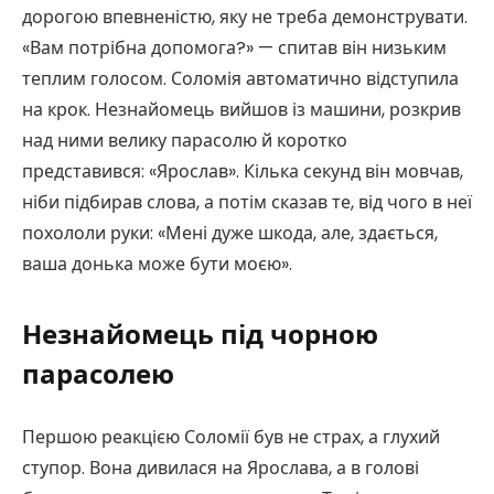
дорогою впевненістю, яку не треба демонструвати.
«Вам потрібна допомога?» — спитав він низьким
теплим голосом. Соломія автоматично відступила
на крок. Незнайомець вийшов із машини, розкрив
над ними велику парасолю й коротко
представився: «Ярослав». Кілька секунд він мовчав,
ніби підбирав слова, а потім сказав те, від чого в неї
похололи руки: «Мені дуже шкода, але, здається,
ваша донька може бути моєю».
Незнайомець під чорною
парасолею
Першою реакцією Соломії був не страх, а глухий
ступор. Вона дивилася на Ярослава, а в голові