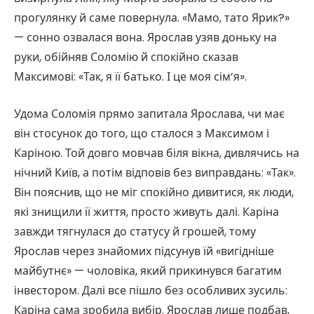
прогулянку й саме повернула. «Мамо, тато Ярик?»
— сонно озвалася вона. Ярослав узяв доньку на
руки, обійняв Соломію й спокійно сказав
Максимові: «Так, я її батько. І це моя сім’я».
Удома Соломія прямо запитала Ярослава, чи має
він стосунок до того, що сталося з Максимом і
Каріною. Той довго мовчав біля вікна, дивлячись на
нічний Київ, а потім відповів без виправдань: «Так».
Він пояснив, що не міг спокійно дивитися, як люди,
які знищили її життя, просто живуть далі. Каріна
завжди тягнулася до статусу й грошей, тому
Ярослав через знайомих підсунув їй «вигідніше
майбутнє» — чоловіка, який прикинувся багатим
інвестором. Далі все пішло без особливих зусиль:
Каріна сама зробила вибір. Ярослав лише подбав,