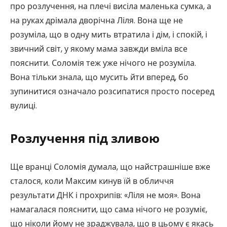
про розлучення, на плечі висіла маленька сумка, а
на руках дрімала дворічна Ліля. Вона ще не
розуміла, що в одну мить втратила і дім, і спокій, і
звичний світ, у якому мама завжди вміла все
пояснити. Соломія теж уже нічого не розуміла.
Вона тільки знала, що мусить йти вперед, бо
зупинитися означало розсипатися просто посеред
вулиці.
Розлучення під зливою
Ще вранці Соломія думала, що найстрашніше вже
сталося, коли Максим кинув їй в обличчя
результати ДНК і прохрипів: «Ліля не моя». Вона
намагалася пояснити, що сама нічого не розуміє,
що ніколи йому не зраджувала, що в цьому є якась