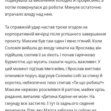
подякувала за вибачення холодно й професійно, а
потім повернулася до роботи. Минуле остаточно
втрачало владу над нею.
Та справжній удар настав трохи згодом на
корпоративній вечірці після успішного завершення
проєкту. Максим був там один і явно п’яний. Коли
Соломія вийшла до входу чекати на Ярослава, він
підійшов, схопив її за лікоть і почав гарячково
бурмотіти, що мусить сказати «щось важливе». У
цей момент під’їхав Mercedes, і Ярослав миттєво
опинився поруч, відсунув Соломію собі за спину й
коротко, небезпечно тихо спитав: «Ти що робиш?»
Максим нервово розсміявся й раптом, майже крізь
ридання, випалив: «Дитина Каріни не моя». На
секунду все застигло. І тут із заднього сидіння
визирнула Ліля, яку Марта забрала із собою на