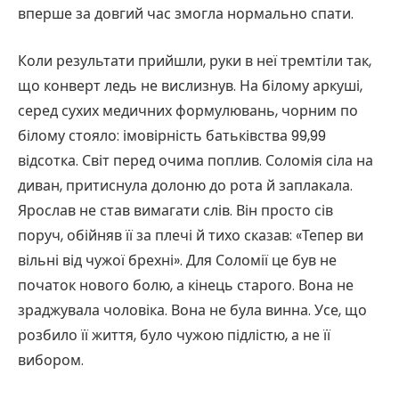
вперше за довгий час змогла нормально спати.
Коли результати прийшли, руки в неї тремтіли так,
що конверт ледь не вислизнув. На білому аркуші,
серед сухих медичних формулювань, чорним по
білому стояло: імовірність батьківства 99,99
відсотка. Світ перед очима поплив. Соломія сіла на
диван, притиснула долоню до рота й заплакала.
Ярослав не став вимагати слів. Він просто сів
поруч, обійняв її за плечі й тихо сказав: «Тепер ви
вільні від чужої брехні». Для Соломії це був не
початок нового болю, а кінець старого. Вона не
зраджувала чоловіка. Вона не була винна. Усе, що
розбило її життя, було чужою підлістю, а не її
вибором.