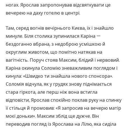
ногах. Ярослав запропонував відсвяткувати це
вечерею на даху готелю в центрі.
Там, серед вогнів вечірнього Києва, їх і знайшло
минуле. Біля столика зупинилася Каріна —
бездоганно вбрана, з недоброю усмішкою й
округлим животом, що помітно натякав на
вагітність. Поруч стояв Максим, блідий і нервовий.
Каріна окинула Соломію зневажливим поглядом і
кинула: «Швидко ти знайшла нового спонсора».
Соломія відчула, як у грудях знову піднімається
стара гіркота, але перш ніж вона встигла
відповісти, Ярослав спокійно поклав руку на спинку
її стільця й промовив: «Я запросив на вечерю матір
моєї доньки». Максим зблід ще дужче. Він
переводив погляд із Ярослава на Лілю, яка сиділа