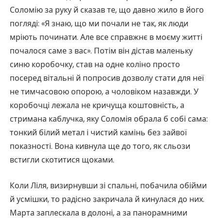
Соломію за руку й сказав те, що давно жило в його
погляді: «Я знаю, що ми почали не так, як люди
мріють починати. Але все справжнє в моєму житті
почалося саме з вас». Потім він дістав маленьку
синю коробочку, став на одне коліно просто
посеред вітальні й попросив дозволу стати для неї
не тимчасовою опорою, а чоловіком назавжди. У
коробочці лежала не кричуща коштовність, а
стримана каблучка, яку Соломія обрала б собі сама:
тонкий білий метал і чистий камінь без зайвої
показності. Вона кивнула ще до того, як сльози
встигли скотитися щоками.
Коли Ліля, визирнувши зі спальні, побачила обійми
й усмішки, то радісно закричала й кинулася до них.
Марта заплескала в долоні, а за панорамними