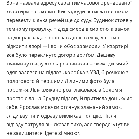
Вона назвала адресу своєї тимчасової орендованої
квартири на околиці Києва, куди встигла поспіхом
перевезти кілька речей ще до суду. Будинок стояв у
темному провулку, під’їзд смердів сирістю, а замок
на дверях заїдав. Ярослав доніс валізу, допоміг
відкрити двері — і вони обоє завмерли. У квартирі
все було перекинуто догори дриґом. Дешеву
тканинну шафу хтось розпанахав ножем, дитячий
одяг валявся на підлозі, коробка з УЗД, бірочкою з
пологового й першими Лілиними фото була
порожня. Ліля злякано розплакалася, а Соломія
просто сіла на брудну підлогу й притисла доньку до
себе. Ярослав мовчки оглянув зламаний замок,
сліди взуття й одразу викликав поліцію. Після
від’їзду патруля він сказав тихо, але твердо: «Тут ви
не залишитеся. Їдете зі мною».