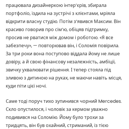
працювала дизайнеркою інтер’єрів, збирала
портфоліо, їздила на зустрічі з клієнтами, мріяла
відкрити власну студію. Потім з’явився Максим. Він
красиво говорив про сім’ю, обіцяв підтримку,
просив не рватися між домом і роботою. «Я все
забезпечу», — повторював він, і Соломія повірила.
За три роки вона поступово віддала йому не лише
довіру, а й свою фінансову незалежність, амбіції,
звичку ухвалювати рішення. І тепер стояла під
зливою з дитиною на руках, не маючи навіть місця,
куди піти цієї ночі.
Саме тоді поруч тихо зупинився чорний Mercedes.
Скло опустилося, і чоловік за кермом уважно
подивився на Соломію. Йому було трохи за
тридцять, він був охайний, стриманий, із тією