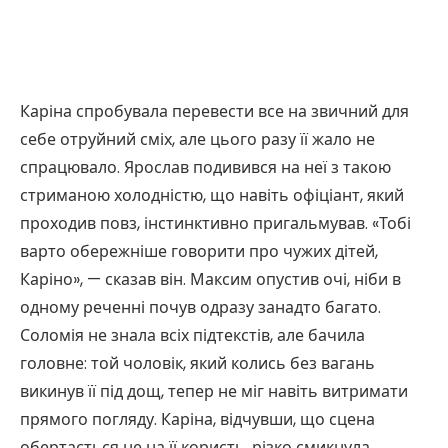
Каріна спробувала перевести все на звичний для
себе отруйний сміх, але цього разу її жало не
спрацювало. Ярослав подивився на неї з такою
стриманою холодністю, що навіть офіціант, який
проходив повз, інстинктивно пригальмував. «Тобі
варто обережніше говорити про чужих дітей,
Каріно», — сказав він. Максим опустив очі, ніби в
одному реченні почув одразу занадто багато.
Соломія не знала всіх підтекстів, але бачила
головне: той чоловік, який колись без вагань
викинув її під дощ, тепер не міг навіть витримати
прямого погляду. Каріна, відчувши, що сцена
обертається не на її користь, різко смикнула