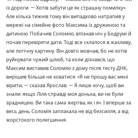
із дороги. — Хотів забути це як страшну помилку».
Але кілька тижнів тому він випадково натрапив у
мережі на сімейне фото Максима із дружиною та
дитиною. Побачив Соломію, впізнав ніч у Бодрумі й
почав перевіряти дати. Тоді все склалося в жахливу,
але логічну картину. Він довго мовчав, бо не хотів
руйнувати чужий шлюб, та коли дізнався, що
Максим виставив Соломію з дому після тесту ДНК,
вирішив більше не ховатися. «Я не прошу вас мені
вірити, — сказав Ярослав. — Я лише хочу, щоб ви
знали: якщо Ліля справді моя донька, ви не були
зрадницею. Ви така сама жертва, як і я». І вперше за
весь день Соломія заплакала не від безсилля, а від
жорстокого полегшення.