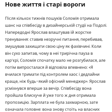
Нове життя і старі вороги
Після кількох тижнів пошуків Соломія отримала
шанс на співбесіду в дизайнерській студії на Подолі.
Напередодні Ярослав влаштував їй жорстке
тренування: ставив незручні питання, перебивав,
змушував захищати свою ціну як фахівчині. Коли
він сухо запитав, чому в неї трирічна пауза в
кар’єрі, Соломія спочатку мало не розгубилася, але
потім випросталася й відповіла впевнено: «Я
вчилася тримати під контролем хаос і дедлайни
краще, ніж будь-який офісний менеджер». Ярослав
усміхнувся вперше за вечір. Співбесіду вона
пройшла блискуче й уже того ж дня отримала
пропозицію. Зарплата не була захмарною, зате
означала головне: вона знову стоїть на власних