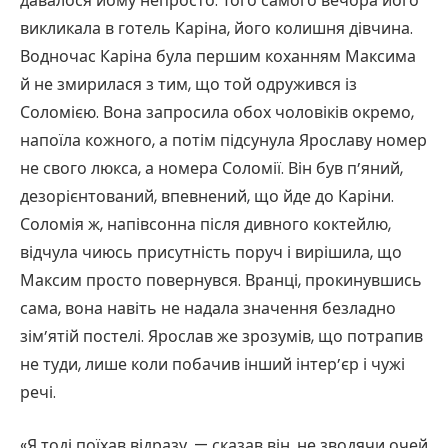
давалося йому непросто. Того самого вечора його
викликала в готель Каріна, його колишня дівчина.
Водночас Каріна була першим коханням Максима
й не змирилася з тим, що той одружився із
Соломією. Вона запросила обох чоловіків окремо,
напоїла кожного, а потім підсунула Ярославу номер
не свого люкса, а номера Соломії. Він був п’яний,
дезорієнтований, впевнений, що йде до Каріни.
Соломія ж, напівсонна після дивного коктейлю,
відчула чиюсь присутність поруч і вирішила, що
Максим просто повернувся. Вранці, прокинувшись
сама, вона навіть не надала значення безладно
зім’ятій постелі. Ярослав же зрозумів, що потрапив
не туди, лише коли побачив інший інтер’єр і чужі
речі.
«Я тоді поїхав відразу, — сказав він, не зводячи очей