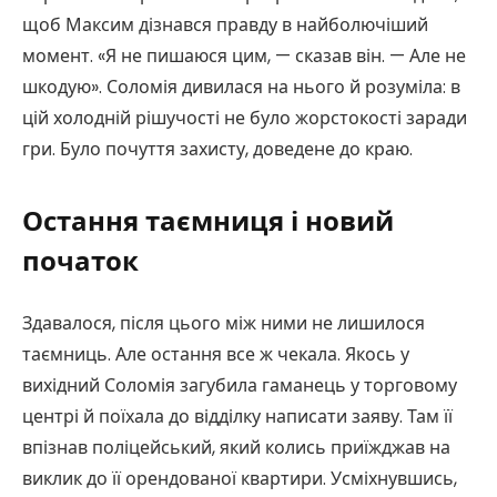
щоб Максим дізнався правду в найболючіший
момент. «Я не пишаюся цим, — сказав він. — Але не
шкодую». Соломія дивилася на нього й розуміла: в
цій холодній рішучості не було жорстокості заради
гри. Було почуття захисту, доведене до краю.
Остання таємниця і новий
початок
Здавалося, після цього між ними не лишилося
таємниць. Але остання все ж чекала. Якось у
вихідний Соломія загубила гаманець у торговому
центрі й поїхала до відділку написати заяву. Там її
впізнав поліцейський, який колись приїжджав на
виклик до її орендованої квартири. Усміхнувшись,