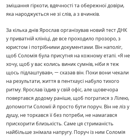
змішання гіркоти, вдячності та обережної довіри,
яка народжується не зі слів, а з вчинків.
За кілька днів Ярослав організував новий тест ДНК
у приватній клініці, де все проходило прозоро, з
юристом і потрібними документами. Він наполіг,
щоб Соломія була присутня на кожному етапі. «Я не
хочу, щоб у вас колись виник сумнів, ніби я теж
щось підлаштував», — сказав він. Поки вони чекали
на результати, життя в пентхаусі набуло тихого
ритму. Ярослав їздив у свій офіс, але щовечора
повертався додому раніше, щоб погратися з Лілею,
допомогти Соломії й просто бути поруч. Він не ліз у
душу, не торкався її без потреби, не намагався
прискорити близькість. Саме ця стриманість
найбільше знімала напругу. Поруч із ним Соломія