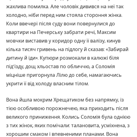
жахлива помилка. Але чоловік дивився на неї так
холодно, ніби перед ним стояла стороння жінка.
Коли ввечері після суду вони повернулися до
квартири на Печерську забрати речі, Максим
мовчки виставив у коридор одну її валізу, кинув
кілька тисяч гривень на підлогу й сказав: «Забирай
дитину й іди». Купюри розмокали в калюжі біля
під’їзду, дощ хльостав по обличчю, а Соломія
міцніше пригорнула Лілю до себе, намагаючись
укрити її від холоду власним тілом.
Вона йшла мокрим Хрещатиком без напрямку, із
тією особливою порожнечею, яка приходить після
великого приниження. Колись Соломія була однією
з тих жінок, яких помічали: талановита, усміхнена, з
хорошим смаком і впевненими планами. Вона