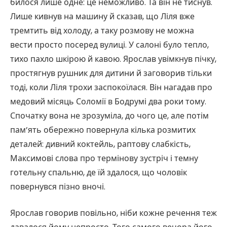
билося лише одне: це неможливо. Та він не тиснув.
Лише кивнув на машину й сказав, що Ліля вже
тремтить від холоду, а таку розмову не можна
вести просто посеред вулиці. У салоні було тепло,
тихо пахло шкірою й кавою. Ярослав увімкнув пічку,
простягнув рушник для дитини й заговорив тільки
тоді, коли Ліля трохи заспокоїлася. Він нагадав про
медовий місяць Соломії в Бодрумі два роки тому.
Спочатку вона не зрозуміла, до чого це, але потім
пам’ять обережно повернула кілька розмитих
деталей: дивний коктейль, раптову слабкість,
Максимові слова про термінову зустріч і темну
готельну спальню, де їй здалося, що чоловік
повернувся пізно вночі.
Ярослав говорив повільно, ніби кожне речення теж