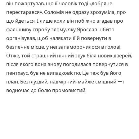
він пожартував, що її чоловік тоді «добряче
перестарався». Соломія не одразу зрозуміла, про
що йдеться. І лише коли він побіжно згадав про
фальшиву спробу злому, яку Ярослав нібито
організував, щоб налякати її й повернути в
безпечне місце, у неї запаморочилося в голові.
Отже, той страшний нічний звук біля нових дверей,
після якого вона знову погодилася повернутися в
пентхаус, був не випадковістю. Це теж був його
план. Безглуздий, надмірний, майже смішний — і
водночас до болю промовистий.