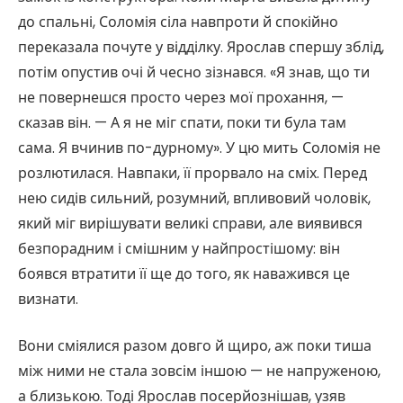
до спальні, Соломія сіла навпроти й спокійно
переказала почуте у відділку. Ярослав спершу зблід,
потім опустив очі й чесно зізнався. «Я знав, що ти
не повернешся просто через мої прохання, —
сказав він. — А я не міг спати, поки ти була там
сама. Я вчинив по-дурному». У цю мить Соломія не
розлютилася. Навпаки, її прорвало на сміх. Перед
нею сидів сильний, розумний, впливовий чоловік,
який міг вирішувати великі справи, але виявився
безпорадним і смішним у найпростішому: він
боявся втратити її ще до того, як наважився це
визнати.
Вони сміялися разом довго й щиро, аж поки тиша
між ними не стала зовсім іншою — не напруженою,
а близькою. Тоді Ярослав посерйознішав, узяв