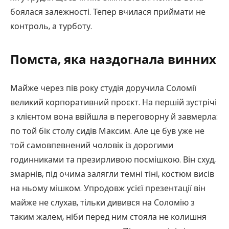
боялася залежності. Тепер вчилася приймати не
контроль, а турботу.
Помста, яка наздогнала винних
Майже через пів року студія доручила Соломії
великий корпоративний проєкт. На першій зустрічі
з клієнтом вона ввійшла в переговорну й завмерла:
по той бік столу сидів Максим. Але це був уже не
той самовпевнений чоловік із дорогими
годинниками та презирливою посмішкою. Він схуд,
змарнів, під очима залягли темні тіні, костюм висів
на ньому мішком. Упродовж усієї презентації він
майже не слухав, тільки дивився на Соломію з
таким жалем, ніби перед ним стояла не колишня