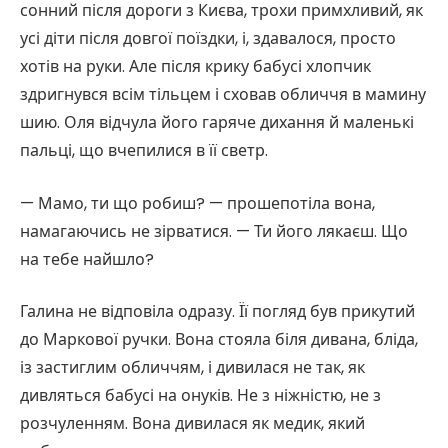
сонний після дороги з Києва, трохи примхливий, як
усі діти після довгої поїздки, і, здавалося, просто
хотів на руки. Але після крику бабусі хлопчик
здригнувся всім тільцем і сховав обличчя в мамину
шию. Оля відчула його гаряче дихання й маленькі
пальці, що вчепилися в її светр.
— Мамо, ти що робиш? — прошепотіла вона,
намагаючись не зірватися. — Ти його лякаєш. Що
на тебе найшло?
Галина не відповіла одразу. Її погляд був прикутий
до Маркової ручки. Вона стояла біля дивана, бліда,
із застиглим обличчям, і дивилася не так, як
дивляться бабусі на онуків. Не з ніжністю, не з
розчуленням. Вона дивилася як медик, який