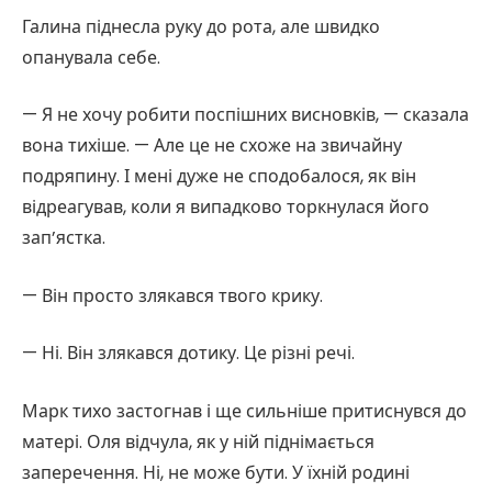
Галина піднесла руку до рота, але швидко
опанувала себе.
— Я не хочу робити поспішних висновків, — сказала
вона тихіше. — Але це не схоже на звичайну
подряпину. І мені дуже не сподобалося, як він
відреагував, коли я випадково торкнулася його
зап’ястка.
— Він просто злякався твого крику.
— Ні. Він злякався дотику. Це різні речі.
Марк тихо застогнав і ще сильніше притиснувся до
матері. Оля відчула, як у ній піднімається
заперечення. Ні, не може бути. У їхній родині