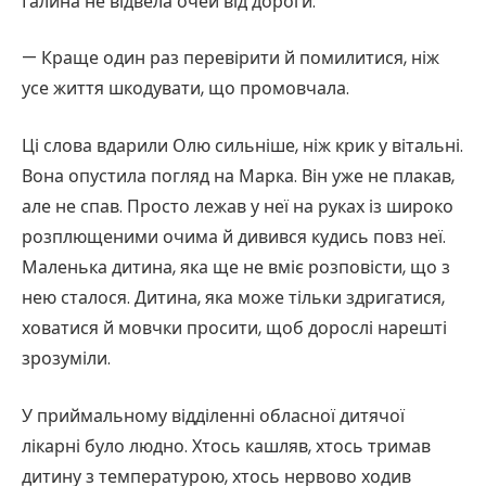
Галина не відвела очей від дороги.
— Краще один раз перевірити й помилитися, ніж
усе життя шкодувати, що промовчала.
Ці слова вдарили Олю сильніше, ніж крик у вітальні.
Вона опустила погляд на Марка. Він уже не плакав,
але не спав. Просто лежав у неї на руках із широко
розплющеними очима й дивився кудись повз неї.
Маленька дитина, яка ще не вміє розповісти, що з
нею сталося. Дитина, яка може тільки здригатися,
ховатися й мовчки просити, щоб дорослі нарешті
зрозуміли.
У приймальному відділенні обласної дитячої
лікарні було людно. Хтось кашляв, хтось тримав
дитину з температурою, хтось нервово ходив