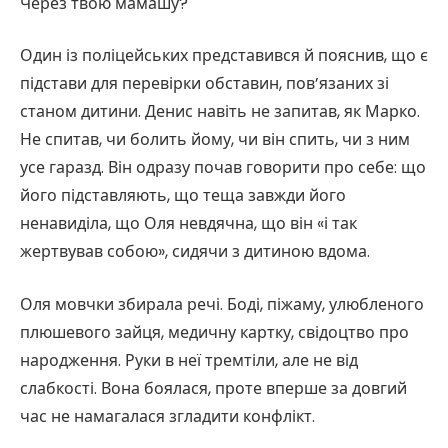
Через твою мамашу?
Один із поліцейських представився й пояснив, що є
підстави для перевірки обставин, пов’язаних зі
станом дитини. Денис навіть не запитав, як Марко.
Не спитав, чи болить йому, чи він спить, чи з ним
усе гаразд. Він одразу почав говорити про себе: що
його підставляють, що теща завжди його
ненавиділа, що Оля невдячна, що він «і так
жертвував собою», сидячи з дитиною вдома.
Оля мовчки збирала речі. Боді, піжаму, улюбленого
плюшевого зайця, медичну картку, свідоцтво про
народження. Руки в неї тремтіли, але не від
слабкості. Вона боялася, проте вперше за довгий
час не намагалася згладити конфлікт.