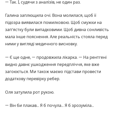
— Так. І, судячи з аналізів, не один раз.
Галина заплющила очі. Вона молилася, щоб її
підозра виявилася помилковою. Щоб смужки на
зап’ястку були випадковими. Щоб дивна сонливість
мала інше пояснення. Але реальність стояла перед
ними у вигляді медичного висновку.
— Є ще одне, — продовжила лікарка. — На рентгені
видно давнє ушкодження передпліччя, яке вже
загоюється. Ми також маємо підстави провести
додаткову перевірку ребер.
Оля затулила рот рукою.
— Він би плакав… Я б почула… Я б зрозуміла…