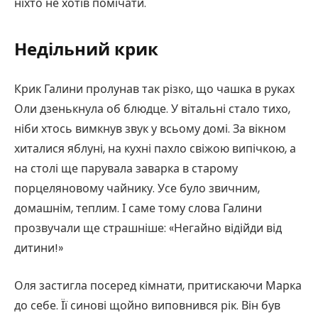
ніхто не хотів помічати.
Недільний крик
Крик Галини пролунав так різко, що чашка в руках
Оли дзенькнула об блюдце. У вітальні стало тихо,
ніби хтось вимкнув звук у всьому домі. За вікном
хиталися яблуні, на кухні пахло свіжою випічкою, а
на столі ще парувала заварка в старому
порцеляновому чайнику. Усе було звичним,
домашнім, теплим. І саме тому слова Галини
прозвучали ще страшніше: «Негайно відійди від
дитини!»
Оля застигла посеред кімнати, притискаючи Марка
до себе. Її синові щойно виповнився рік. Він був