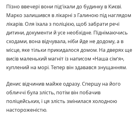
Пізно ввечері вони під’їхали до будинку в Києві.
Марко залишився в лікарні з Галиною під наглядом
лікарів. Оля їхала з поліцією, щоб забрати речі
дитини, документи й усе необхідне. Піднімаючись
сходами, вона відчувала, ніби йде не додому, а в
місце, яке тільки прикидалося домом. На дверях ще
висів маленький магніт із написом «Наша сім’я»,
куплений на морі. Тепер він здавався знущанням.
Денис відчинив майже одразу. Спершу на його
обличчі була злість, потім він побачив
поліцейських, і ця злість змінилася холодною
настороженістю.