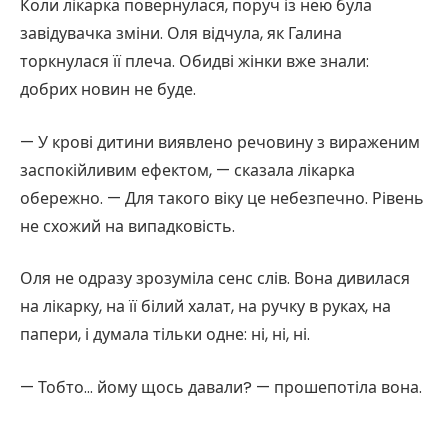
Коли лікарка повернулася, поруч із нею була
завідувачка зміни. Оля відчула, як Галина
торкнулася її плеча. Обидві жінки вже знали:
добрих новин не буде.
— У крові дитини виявлено речовину з вираженим
заспокійливим ефектом, — сказала лікарка
обережно. — Для такого віку це небезпечно. Рівень
не схожий на випадковість.
Оля не одразу зрозуміла сенс слів. Вона дивилася
на лікарку, на її білий халат, на ручку в руках, на
папери, і думала тільки одне: ні, ні, ні.
— Тобто… йому щось давали? — прошепотіла вона.