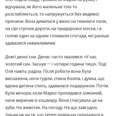
відчувала, як його маленьке тіло то
розслабляється, то напружується без видимої
причини. Вона дивилася у вікно на темніючі поля,
на сірі стрічки дороги, на придорожні кіоски, і в
голові один за одним спливали спогади, які раніше
здавалися неважливими.
Довгі денні сни. Денис часто хвалився: «У нас
золотий син. Заснув — і чотири години тиші». Тоді
Оля навіть раділа. Після роботи вона була
виснажена, ноги гуділи, спина боліла, і думка, що
вдома дитина спить, здавалася подарунком. Потім
були вечори, коли Марко прокидався зляканий,
наче виринав із кошмару. Вона списувала це на
зуби. На животик. На погоду. На що завгодно,
тільки не на те, що тепер повільно складалося в