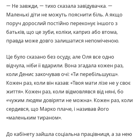
— Не завжди, — тихо сказала завідувачка. —
Маленькі діти не можуть пояснити біль. А якщо
поруч дорослий постійно переконує іншого з
батьків, що це зуби, коліки, каприз або втома,
правда може довго залишатися непоміченою.
Це було сказано без осуду, але Оля все одно
відчула, ніби її вдарили. Вона згадала кожен раз,
коли Денис закочував очі: «Ти перебільшуєш».
Кожен раз, коли він казав: «Твоя мати лізе не у своє
життя». Кожен раз, коли відмовлявся від няні, бо
«чужим людям довіряти не можна». Кожен раз, коли
сердився, що Марко плаче, і називав його
«маленьким тираном».
До кабінету зайшла соціальна працівниця, а за нею