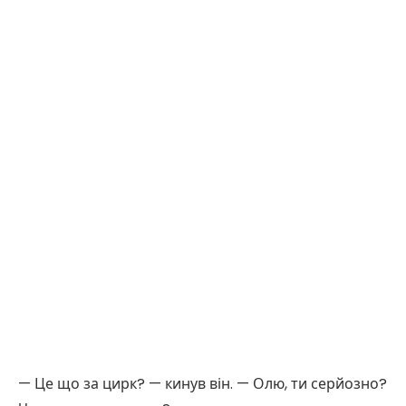
— Це що за цирк? — кинув він. — Олю, ти серйозно?