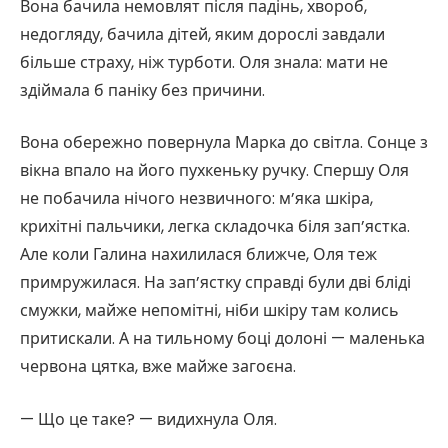
Вона бачила немовлят після падінь, хвороб,
недогляду, бачила дітей, яким дорослі завдали
більше страху, ніж турботи. Оля знала: мати не
здіймала б паніку без причини.
Вона обережно повернула Марка до світла. Сонце з
вікна впало на його пухкеньку ручку. Спершу Оля
не побачила нічого незвичного: м’яка шкіра,
крихітні пальчики, легка складочка біля зап’ястка.
Але коли Галина нахилилася ближче, Оля теж
примружилася. На зап’ястку справді були дві бліді
смужки, майже непомітні, ніби шкіру там колись
притискали. А на тильному боці долоні — маленька
червона цятка, вже майже загоєна.
— Що це таке? — видихнула Оля.