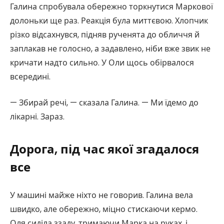
Галина спробувала обережно торкнутися Маркової
долоньки ще раз. Реакція була миттєвою. Хлопчик
різко відсахнувся, підняв рученята до обличчя й
заплакав не голосно, а задавлено, ніби вже звик не
кричати надто сильно. У Оли щось обірвалося
всередині.
— Збирай речі, — сказала Галина. — Ми їдемо до
лікарні. Зараз.
Дорога, під час якої згадалося
все
У машині майже ніхто не говорив. Галина вела
швидко, але обережно, міцно стискаючи кермо.
Оля сиділа ззаду, тримаючи Марка на руках, і