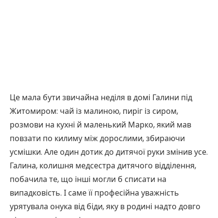
Це мала бути звичайна неділя в домі Галини під
Житомиром: чай із малиною, пиріг із сиром,
розмови на кухні й маленький Марко, який мав
повзати по килиму між дорослими, збираючи
усмішки. Але один дотик до дитячої руки змінив усе.
Галина, колишня медсестра дитячого відділення,
побачила те, що інші могли б списати на
випадковість. І саме її професійна уважність
урятувала онука від біди, яку в родині надто довго