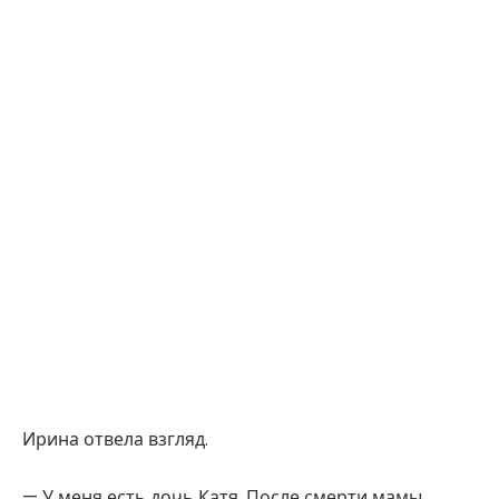
Ирина отвела взгляд.
— У меня есть дочь Катя. После смерти мамы