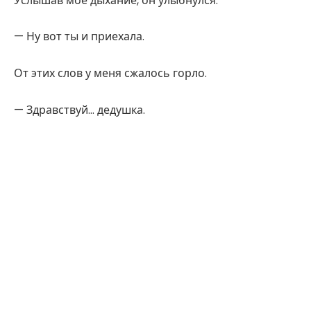
Услышав моё дыхание, он улыбнулся.
— Ну вот ты и приехала.
От этих слов у меня сжалось горло.
— Здравствуй… дедушка.