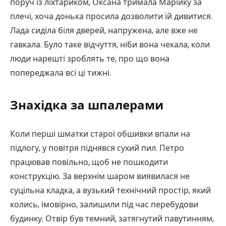
поруч із ліхтариком, Оксана тримала Марійку за
плечі, хоча донька просила дозволити їй дивитися.
Лада сиділа біля дверей, напружена, але вже не
гавкала. Було таке відчуття, ніби вона чекала, коли
люди нарешті зроблять те, про що вона
попереджала всі ці тижні.
Знахідка за шпалерами
Коли перші шматки старої обшивки впали на
підлогу, у повітря піднявся сухий пил. Петро
працював повільно, щоб не пошкодити
конструкцію. За верхнім шаром виявилася не
суцільна кладка, а вузький технічний простір, який
колись, імовірно, залишили під час перебудови
будинку. Отвір був темний, затягнутий павутинням,