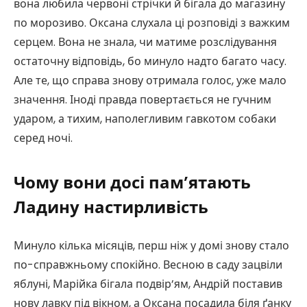
вона любила червоні стрічки й бігала до магазину
по морозиво. Оксана слухала ці розповіді з важким
серцем. Вона не знала, чи матиме розслідування
остаточну відповідь, бо минуло надто багато часу.
Але те, що справа знову отримала голос, уже мало
значення. Іноді правда повертається не гучним
ударом, а тихим, наполегливим гавкотом собаки
серед ночі.
Чому вони досі пам’ятають
Ладину настирливість
Минуло кілька місяців, перш ніж у домі знову стало
по-справжньому спокійно. Весною в саду зацвіли
яблуні, Марійка бігала подвір’ям, Андрій поставив
нову лавку під вікном, а Оксана посадила біля ґанку