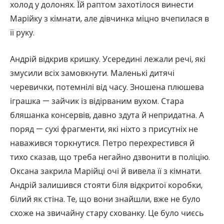
холод у долонях. Їй раптом захотілося винести
Марійку з кімнати, але дівчинка міцно вчепилася в
її руку.
Андрій відкрив кришку. Усередині лежали речі, які
змусили всіх замовкнути. Маленькі дитячі
черевички, потемнілі від часу. Зношена плюшева
іграшка — зайчик із відірваним вухом. Стара
бляшанка консервів, давно здута й непридатна. А
поряд — сухі фрагменти, які ніхто з присутніх не
наважився торкнутися. Петро перехрестився й
тихо сказав, що треба негайно дзвонити в поліцію.
Оксана закрила Марійці очі й вивела її з кімнати.
Андрій залишився стояти біля відкритої коробки,
білий як стіна. Те, що вони знайшли, вже не було
схоже на звичайну стару схованку. Це було чиєсь