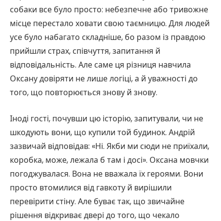
собаки все було просто: небезпечне або тривожне
місце перестало ховати свою таємницю. Для людей
усе було набагато складніше, бо разом із правдою
прийшли страх, співчуття, запитання й
відповідальність. Але саме ця різниця навчила
Оксану довіряти не лише логіці, а й уважності до
того, що повторюється знову й знову.
Іноді гості, почувши цю історію, запитували, чи не
шкодують вони, що купили той будинок. Андрій
зазвичай відповідав: «Ні. Якби ми сюди не приїхали,
коробка, може, лежала б там і досі». Оксана мовчки
погоджувалася. Вона не вважала їх героями. Вони
просто втомилися від гавкоту й вирішили
перевірити стіну. Але буває так, що звичайне
рішення відкриває двері до того, що чекало