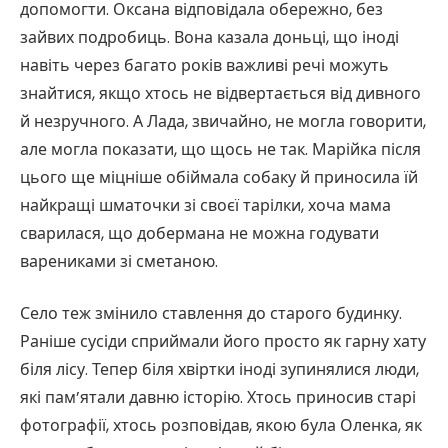
допомогти. Оксана відповідала обережно, без
зайвих подробиць. Вона казала доньці, що іноді
навіть через багато років важливі речі можуть
знайтися, якщо хтось не відвертається від дивного
й незручного. А Лада, звичайно, не могла говорити,
але могла показати, що щось не так. Марійка після
цього ще міцніше обіймала собаку й приносила їй
найкращі шматочки зі своєї тарілки, хоча мама
сварилася, що добермана не можна годувати
варениками зі сметаною.
Село теж змінило ставлення до старого будинку.
Раніше сусіди сприймали його просто як гарну хату
біля лісу. Тепер біля хвіртки іноді зупинялися люди,
які пам’ятали давню історію. Хтось приносив старі
фотографії, хтось розповідав, якою була Оленка, як