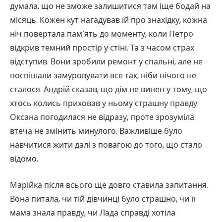
думала, що не зможе залишитися там іще бодай на
місяць. Кожен кут нагадував їй про знахідку, кожна
ніч повертала пам’ять до моменту, коли Петро
відкрив темний простір у стіні. Та з часом страх
відступив. Вони зробили ремонт у спальні, але не
поспішали замуровувати все так, ніби нічого не
сталося. Андрій сказав, що дім не винен у тому, що
хтось колись приховав у ньому страшну правду.
Оксана погодилася не відразу, проте зрозуміла:
втеча не змінить минулого. Важливіше було
навчитися жити далі з повагою до того, що стало
відомо.
Марійка після всього ще довго ставила запитання.
Вона питала, чи тій дівчинці було страшно, чи її
мама знала правду, чи Лада справді хотіла