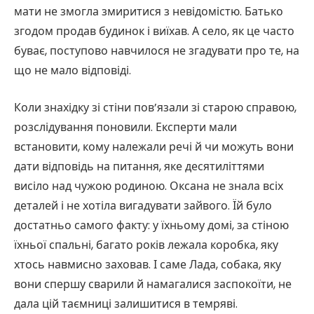
мати не змогла змиритися з невідомістю. Батько
згодом продав будинок і виїхав. А село, як це часто
буває, поступово навчилося не згадувати про те, на
що не мало відповіді.
Коли знахідку зі стіни пов’язали зі старою справою,
розслідування поновили. Експерти мали
встановити, кому належали речі й чи можуть вони
дати відповідь на питання, яке десятиліттями
висіло над чужою родиною. Оксана не знала всіх
деталей і не хотіла вигадувати зайвого. Їй було
достатньо самого факту: у їхньому домі, за стіною
їхньої спальні, багато років лежала коробка, яку
хтось навмисно заховав. І саме Лада, собака, яку
вони спершу сварили й намагалися заспокоїти, не
дала цій таємниці залишитися в темряві.