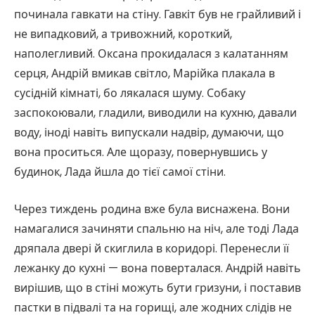
починала гавкати на стіну. Гавкіт був не грайливий і
не випадковий, а тривожний, короткий,
наполегливий. Оксана прокидалася з калатанням
серця, Андрій вмикав світло, Марійка плакала в
сусідній кімнаті, бо лякалася шуму. Собаку
заспокоювали, гладили, виводили на кухню, давали
воду, іноді навіть випускали надвір, думаючи, що
вона проситься. Але щоразу, повернувшись у
будинок, Лада йшла до тієї самої стіни.
Через тиждень родина вже була виснажена. Вони
намагалися зачиняти спальню на ніч, але тоді Лада
дряпала двері й скиглила в коридорі. Перенесли її
лежанку до кухні — вона поверталася. Андрій навіть
вирішив, що в стіні можуть бути гризуни, і поставив
пастки в підвалі та на горищі, але жодних слідів не