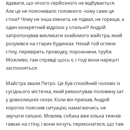
вдавати, що нічого серйозного не відбувається.
Але це не пояснювало головного: чому саме ця
стіна? Чому не інша кімната, не підвал, не горище, а
один конкретний відрізок у спальні? Андрій
запропонував викликати знайомого майстра, який
розумівся на старих будинках. Нехай той огляне
стіну, перевірить проводку, порожнини, труби.
Можливо, там справді щось є, і тоді вони нарешті
заспокояться.
Майстра звали Петро. Це був спокійний чоловік із
сусіднього містечка, який ремонтував половину хат
у довколишніх селах. Коли він приїхав, Андрій
коротко пояснив ситуацію, намагаючись не
звучати смішно. Мовляв, собака вже кілька тижнів
гавкає на стіну, і вони хочуть переконатися, що там