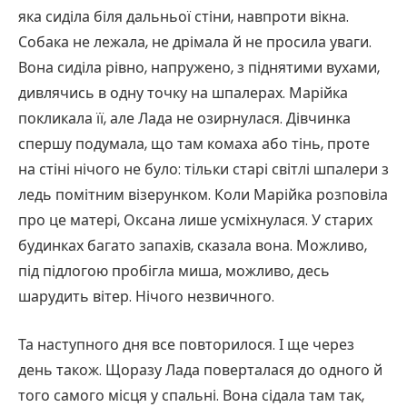
яка сиділа біля дальньої стіни, навпроти вікна.
Собака не лежала, не дрімала й не просила уваги.
Вона сиділа рівно, напружено, з піднятими вухами,
дивлячись в одну точку на шпалерах. Марійка
покликала її, але Лада не озирнулася. Дівчинка
спершу подумала, що там комаха або тінь, проте
на стіні нічого не було: тільки старі світлі шпалери з
ледь помітним візерунком. Коли Марійка розповіла
про це матері, Оксана лише усміхнулася. У старих
будинках багато запахів, сказала вона. Можливо,
під підлогою пробігла миша, можливо, десь
шарудить вітер. Нічого незвичного.
Та наступного дня все повторилося. І ще через
день також. Щоразу Лада поверталася до одного й
того самого місця у спальні. Вона сідала там так,