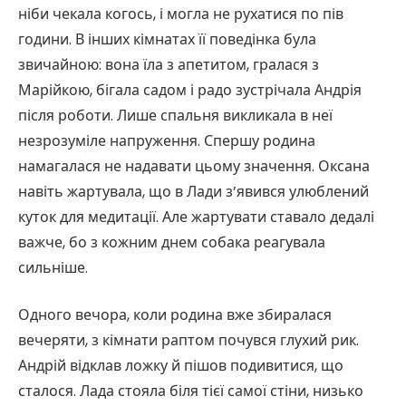
ніби чекала когось, і могла не рухатися по пів
години. В інших кімнатах її поведінка була
звичайною: вона їла з апетитом, гралася з
Марійкою, бігала садом і радо зустрічала Андрія
після роботи. Лише спальня викликала в неї
незрозуміле напруження. Спершу родина
намагалася не надавати цьому значення. Оксана
навіть жартувала, що в Лади з’явився улюблений
куток для медитації. Але жартувати ставало дедалі
важче, бо з кожним днем собака реагувала
сильніше.
Одного вечора, коли родина вже збиралася
вечеряти, з кімнати раптом почувся глухий рик.
Андрій відклав ложку й пішов подивитися, що
сталося. Лада стояла біля тієї самої стіни, низько