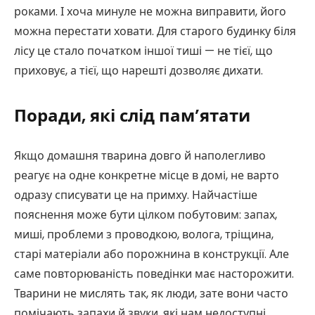
роками. І хоча минуле не можна виправити, його
можна перестати ховати. Для старого будинку біля
лісу це стало початком іншої тиші — не тієї, що
приховує, а тієї, що нарешті дозволяє дихати.
Поради, які слід пам’ятати
Якщо домашня тварина довго й наполегливо
реагує на одне конкретне місце в домі, не варто
одразу списувати це на примху. Найчастіше
пояснення може бути цілком побутовим: запах,
миші, проблеми з проводкою, волога, тріщина,
старі матеріали або порожнина в конструкції. Але
саме повторюваність поведінки має насторожити.
Тварини не мислять так, як люди, зате вони часто
помічають запахи й звуки, які нам недоступні.