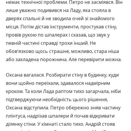
немає технічної проблеми. Петро не засміявся. Він
лише уважно подивився на Ладу, яка стояла в
дверях спальні й не зводила очей зі знайомого
місця. Потім дістав інструменти, простукав стіну,
провів рукою по шпалерах і сказав, що звук у
певній частині справді трохи інший. Не
обов’язково щось страшне, можливо, стара ніша
або закладена порожнина. Але перевірити можна.
Оксана вагалася. Розбирати стіну в будинку, куди
вони щойно переїхали, здавалося надмірним
кроком. Та коли Лада раптом тихо загарчала, ніби
підтверджуючи необхідність цього рішення,
Оксана відступила. Петро обережно зняв частину
плінтуса, надрізав шпалери й почав відкривати
ділянку стіни. У кімнаті стало тихо. Андрій стояв