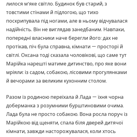
лилося м’яке світло. Будинок був старий, з
товстими стінами й підлогою, що тихо
поскрипувала під ногами, але в ньому відчувалася
надійність. Він не виглядав занедбаним. Навпаки,
попередні власники наче берегли його: дах не
протікав, піч була справна, кімнати — просторі й
світлі. Оксана тоді сказала чоловікові, що саме тут
Марійка нарешті матиме дитинство, про яке вони
мріяли: із садом, собакою, лісовими прогулянками
й вечорами за великим кухонним столом.
Разом із родиною переїхала й Лада — їхня чорна
доберманка з розумними бурштиновими очима.
Лада була не просто собакою. Вона росла поруч із
Марійкою від щеняти, спала біля дверей дитячої
кімнати, завжди насторожувалася, коли хтось