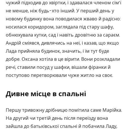
чужий підходив до хвіртки, і здавалася членом сім’ї
не менше, ніж будь-хто інший. У перший день у
новому будинку вона поводилася жваво й радісно:
носилася коридором, заглядала під стару шафу,
обнюхувала кутки, сад і навіть дровітню за сараєм.
Андрій сміявся, дивлячись на неї, і казав, що якщо
Лада прийняла будинок, значить, і їм тут буде
добре. Оксана хотіла в це вірити. Вони розкладали
речі, ставили посуд у шафки, вішали фіранки й
поступово перетворювали чуже житло на своє.
Дивне місце в спальні
Першу тривожну дрібницю помітила саме Марійка.
На другий чи третій день після переїзду вона
зайшла до батьківської спальні й побачила Ладу,