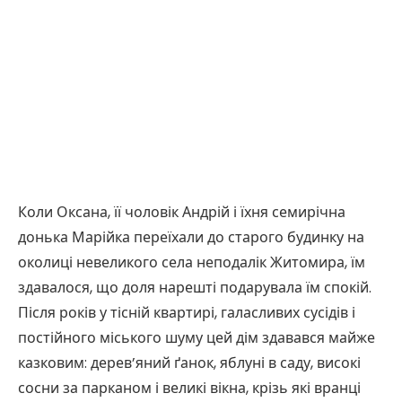
Коли Оксана, її чоловік Андрій і їхня семирічна
донька Марійка переїхали до старого будинку на
околиці невеликого села неподалік Житомира, їм
здавалося, що доля нарешті подарувала їм спокій.
Після років у тісній квартирі, галасливих сусідів і
постійного міського шуму цей дім здавався майже
казковим: дерев’яний ґанок, яблуні в саду, високі
сосни за парканом і великі вікна, крізь які вранці