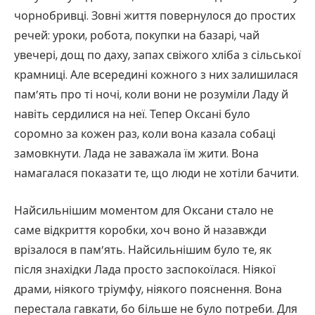
чорнобривці. Зовні життя повернулося до простих
речей: уроки, робота, покупки на базарі, чай
увечері, дощ по даху, запах свіжого хліба з сільської
крамниці. Але всередині кожного з них залишилася
пам’ять про ті ночі, коли вони не розуміли Ладу й
навіть сердилися на неї. Тепер Оксані було
соромно за кожен раз, коли вона казала собаці
замовкнути. Лада не заважала їм жити. Вона
намагалася показати те, що люди не хотіли бачити.
Найсильнішим моментом для Оксани стало не
саме відкриття коробки, хоч воно й назавжди
врізалося в пам’ять. Найсильнішим було те, як
після знахідки Лада просто заспокоїлася. Ніякої
драми, ніякого тріумфу, ніякого пояснення. Вона
перестала гавкати, бо більше не було потреби. Для