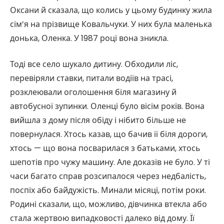
Оксани й сказала, що колись у цьому будинку жила
сім’я на прізвище Ковальчуки. У них була маленька
донька, Оленка. У 1987 році вона зникла.
Тоді все село шукало дитину. Обходили ліс,
перевіряли ставки, питали водіїв на трасі,
розклеювали оголошення біля магазину й
автобусної зупинки. Оленці було вісім років. Вона
вийшла з дому після обіду і нібито більше не
повернулася. Хтось казав, що бачив її біля дороги,
хтось — що вона посварилася з батьками, хтось
шепотів про чужу машину. Але доказів не було. У ті
часи багато справ розсипалося через недбалість,
поспіх або байдужість. Минали місяці, потім роки.
Родині сказали, що, можливо, дівчинка втекла або
стала жертвою випадковості далеко від дому. Її