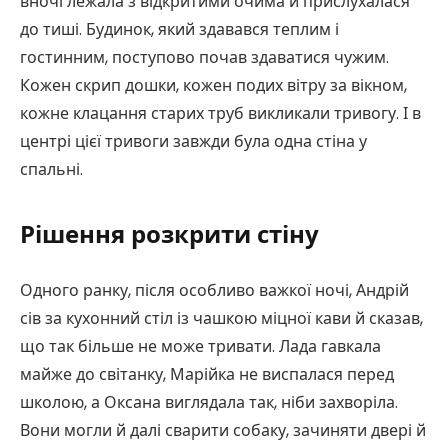
вночі лежала з відкритими очима й прислухалася
до тиші. Будинок, який здавався теплим і
гостинним, поступово почав здаватися чужим.
Кожен скрип дошки, кожен подих вітру за вікном,
кожне клацання старих труб викликали тривогу. І в
центрі цієї тривоги завжди була одна стіна у
спальні.
Рішення розкрити стіну
Одного ранку, після особливо важкої ночі, Андрій
сів за кухонний стіл із чашкою міцної кави й сказав,
що так більше не може тривати. Лада гавкала
майже до світанку, Марійка не виспалася перед
школою, а Оксана виглядала так, ніби захворіла.
Вони могли й далі сварити собаку, зачиняти двері й