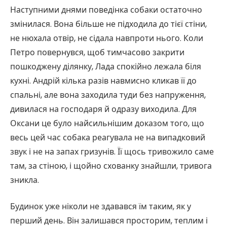
Наступними днями поведінка собаки остаточно
змінилася. Вона більше не підходила до тієї стіни,
не нюхала отвір, не сідала навпроти нього. Коли
Петро повернувся, щоб тимчасово закрити
пошкоджену ділянку, Лада спокійно лежала біля
кухні. Андрій кілька разів навмисно кликав її до
спальні, але вона заходила туди без напруження,
дивилася на господаря й одразу виходила. Для
Оксани це було найсильнішим доказом того, що
весь цей час собака реагувала не на випадковий
звук і не на запах гризунів. Її щось тривожило саме
там, за стіною, і щойно схованку знайшли, тривога
зникла.
Будинок уже ніколи не здавався їм таким, як у
перший день. Він залишався просторим, теплим і