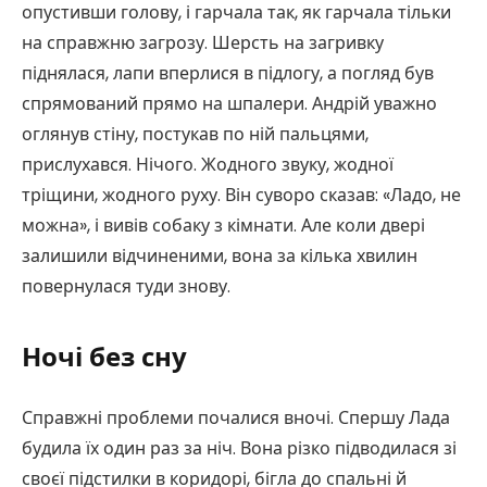
опустивши голову, і гарчала так, як гарчала тільки
на справжню загрозу. Шерсть на загривку
піднялася, лапи вперлися в підлогу, а погляд був
спрямований прямо на шпалери. Андрій уважно
оглянув стіну, постукав по ній пальцями,
прислухався. Нічого. Жодного звуку, жодної
тріщини, жодного руху. Він суворо сказав: «Ладо, не
можна», і вивів собаку з кімнати. Але коли двері
залишили відчиненими, вона за кілька хвилин
повернулася туди знову.
Ночі без сну
Справжні проблеми почалися вночі. Спершу Лада
будила їх один раз за ніч. Вона різко підводилася зі
своєї підстилки в коридорі, бігла до спальні й