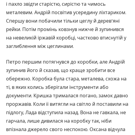
і пахло звідти старістю, сирістю та чимось
металевим. Андрій посвітив усередину ліхтариком.
Спершу вони побачили тільки цеглу й дерев’яні
рейки. Потім промінь ковзнув нижче й зупинився
на невеликій іржавій коробці, частково втиснутій у
заглиблення між цеглинами.
Петро першим потягнувся до коробки, але Андрій
зупинив його й сказав, що краще зробити все
обережно. Коробка була стара, металева, схожа на
ті, в яких колись зберігали інструменти або
документи. Кришка трималася погано, замок давно
проржавів. Коли її витягли на світло й поставили на
підлогу, Лада відступила назад. Вона не гавкала, не
гарчала, лише дивилася на коробку так, ніби
впізнала джерело свого неспокою. Оксана відчула