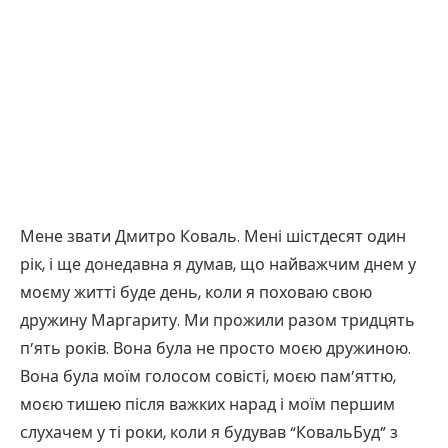
Мене звати Дмитро Коваль. Мені шістдесят один
рік, і ще донедавна я думав, що найважчим днем у
моєму житті буде день, коли я поховаю свою
дружину Маргариту. Ми прожили разом тридцять
п’ять років. Вона була не просто моєю дружиною.
Вона була моїм голосом совісті, моєю пам’яттю,
моєю тишею після важких нарад і моїм першим
слухачем у ті роки, коли я будував “КовальБуд” з