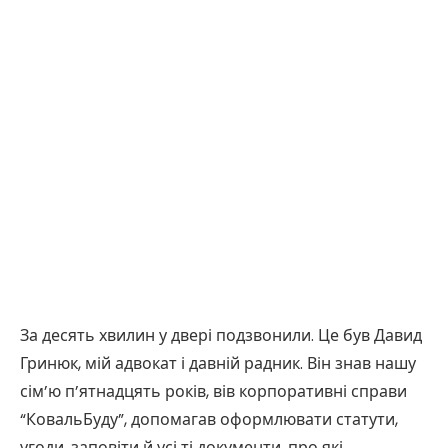
За десять хвилин у двері подзвонили. Це був Давид
Гринюк, мій адвокат і давній радник. Він знав нашу
сім’ю п’ятнадцять років, вів корпоративні справи
“КовальБуду”, допомагав оформлювати статути,
угоди, заповіти й усі ті документи, про які