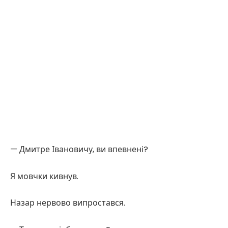
— Дмитре Івановичу, ви впевнені?
Я мовчки кивнув.
Назар нервово випростався.