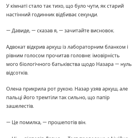
У кімнаті стало так тихо, що було чути, як старий
настінний годинник відбиває секунди.
— Давиде, — сказав я, — зачитайте висновок.
Адвокат відкрив аркуш із лабораторним бланком і
рівним голосом прочитав головне: імовірність
мого біологічного батьківства щодо Назара — нуль
відсотків.
Олена прикрила рот рукою. Назар узяв аркуш, але
пальці його тремтіли так сильно, що папір
зашелестів.
— Це помилка, — прошепотів він.