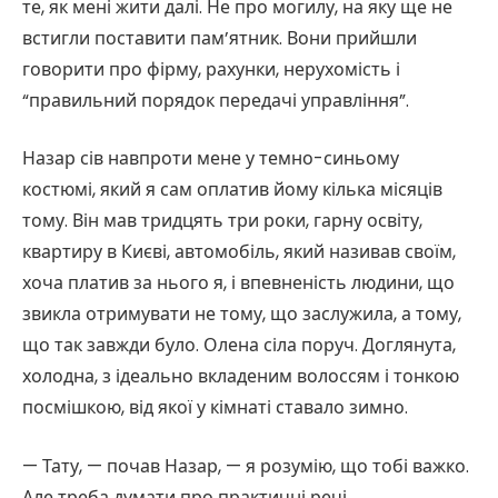
те, як мені жити далі. Не про могилу, на яку ще не
встигли поставити пам’ятник. Вони прийшли
говорити про фірму, рахунки, нерухомість і
“правильний порядок передачі управління”.
Назар сів навпроти мене у темно-синьому
костюмі, який я сам оплатив йому кілька місяців
тому. Він мав тридцять три роки, гарну освіту,
квартиру в Києві, автомобіль, який називав своїм,
хоча платив за нього я, і впевненість людини, що
звикла отримувати не тому, що заслужила, а тому,
що так завжди було. Олена сіла поруч. Доглянута,
холодна, з ідеально вкладеним волоссям і тонкою
посмішкою, від якої у кімнаті ставало зимно.
— Тату, — почав Назар, — я розумію, що тобі важко.
Але треба думати про практичні речі.