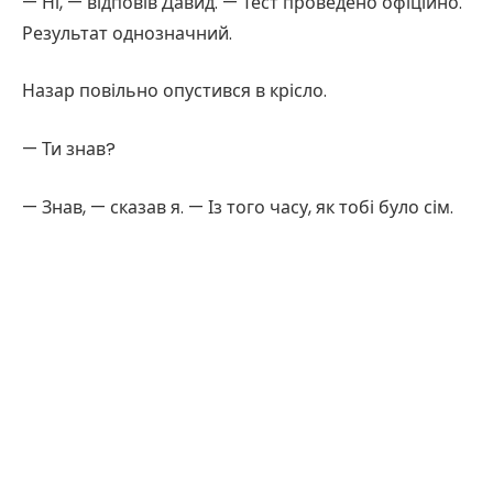
— Ні, — відповів Давид. — Тест проведено офіційно.
Результат однозначний.
Назар повільно опустився в крісло.
— Ти знав?
— Знав, — сказав я. — Із того часу, як тобі було сім.