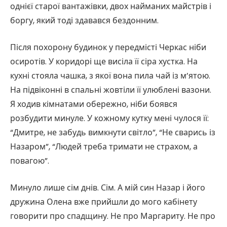
однієї старої вантажівки, двох найманих майстрів і
боргу, який тоді здавався бездонним.
Після похорону будинок у передмісті Черкас ніби
осиротів. У коридорі ще висіла її сіра хустка. На
кухні стояла чашка, з якої вона пила чай із м’ятою.
На підвіконні в спальні жовтіли її улюблені вазони.
Я ходив кімнатами обережно, ніби боявся
розбудити минуле. У кожному кутку мені чулося її:
“Дмитре, не забудь вимкнути світло”, “Не сварись із
Назаром”, “Людей треба тримати не страхом, а
повагою”.
Минуло лише сім днів. Сім. А мій син Назар і його
дружина Олена вже прийшли до мого кабінету
говорити про спадщину. Не про Маргариту. Не про