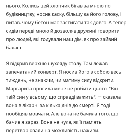
нього. Колись цей хлопчик бігав за мною по
будівництву, носив каску, більшу за його голову, і
питав, чому бетон має застигати так довго. А тепер
сидів переді мною й дозволяв дружині говорити
про людей, які годували наш дім, як про зайвий
баласт.
Я відкрив верхню шухляду столу. Там лежав
запечатаний конверт. Я носив його з собою весь
тиждень, не знаючи, чи матиму силу відкрити.
Маргарита просила мене не робити цього. “Він
твій син у всьому, що справді важить”, — сказала
вона в лікарні за кілька днів до смерті. Я тоді
пообіцяв мовчати. Але вона не бачила того, що
бачив я зараз. Вона не чула, як її пам’ять
перетворювали на можливість наживи.