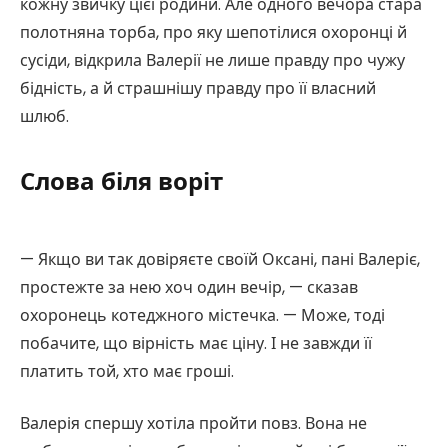
кожну звичку цієї родини. Але одного вечора стара
полотняна торба, про яку шепотілися охоронці й
сусіди, відкрила Валерії не лише правду про чужу
бідність, а й страшнішу правду про її власний
шлюб.
Слова біля воріт
— Якщо ви так довіряєте своїй Оксані, пані Валеріє,
простежте за нею хоч один вечір, — сказав
охоронець котеджного містечка. — Може, тоді
побачите, що вірність має ціну. І не завжди її
платить той, хто має гроші.
Валерія спершу хотіла пройти повз. Вона не