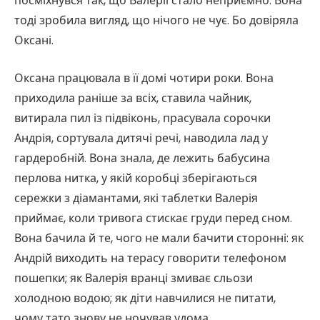
посміхнувся так, що Валерії стало неприємно. Вона
тоді зробила вигляд, що нічого не чує. Бо довіряла
Оксані.
Оксана працювала в її домі чотири роки. Вона
приходила раніше за всіх, ставила чайник,
витирала пил із підвіконь, прасувала сорочки
Андрія, сортувала дитячі речі, наводила лад у
гардеробній. Вона знала, де лежить бабусина
перлова нитка, у якій коробці зберігаються
сережки з діамантами, які таблетки Валерія
приймає, коли тривога стискає груди перед сном.
Вона бачила й те, чого не мали бачити сторонні: як
Андрій виходить на терасу говорити телефоном
пошепки; як Валерія вранці змиває сльози
холодною водою; як діти навчилися не питати,
чому тато знову не ночував удома.