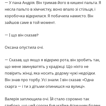
— У пана Андрія. Він тримав його в кишені пальта. Я
несла пальто в хімчистку, воно впало зі стільця, і
коробочка відкрилася. Я побачила намисто. Він
зайшов саме в той момент.
— І що він сказав?
Оксана опустила очі.
— Сказав, що якщо я відкрию рота, він зробить так,
що мене звинуватять у крадіжці. Що ніхто не
повірить жінці, яка носить додому чужі недоїдки.
Він знав про торбу. Усі знали. І він сказав: «Одна
скарга — і ти з дітьми опинишся на вулиці».
Валерія заплющила очі. Їй стало соромно так
глибоко, що цей сором був майже фізичним болем.