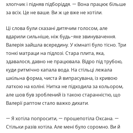
хлопчик і підняв підборіддя. — Вона працює більше
за всіх. Це не ваше. Ви ж це вже не хотіли.
Ці слова були сказані дитячим голосом, але
вдарили сильніше, ніж будь-яке звинувачення.
Валерія зайшла всередину. У кімнаті було тісно. Три
тонкі матраци на підлозі. Стара плита, яка,
здавалося, давно не працювала. Відро під трубою,
куди ритмічно капала вода. На стільці лежала
шкільна форма, чиста й випрасувана, із кривою
латкою на коліні. Нитка не підходила за кольором,
але шов був зроблений із такою старанністю, що
Валерії раптом стало важко дихати.
— Я хотіла попросити, — прошепотіла Оксана. —
Стільки разів хотіла. Але мені було соромно. Ви й