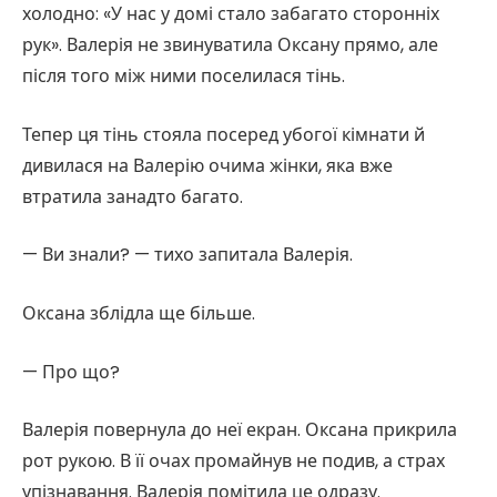
холодно: «У нас у домі стало забагато сторонніх
рук». Валерія не звинуватила Оксану прямо, але
після того між ними поселилася тінь.
Тепер ця тінь стояла посеред убогої кімнати й
дивилася на Валерію очима жінки, яка вже
втратила занадто багато.
— Ви знали? — тихо запитала Валерія.
Оксана зблідла ще більше.
— Про що?
Валерія повернула до неї екран. Оксана прикрила
рот рукою. В її очах промайнув не подив, а страх
упізнавання. Валерія помітила це одразу.