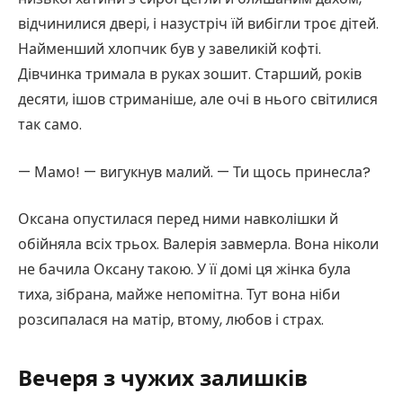
відчинилися двері, і назустріч їй вибігли троє дітей.
Найменший хлопчик був у завеликій кофті.
Дівчинка тримала в руках зошит. Старший, років
десяти, ішов стриманіше, але очі в нього світилися
так само.
— Мамо! — вигукнув малий. — Ти щось принесла?
Оксана опустилася перед ними навколішки й
обійняла всіх трьох. Валерія завмерла. Вона ніколи
не бачила Оксану такою. У її домі ця жінка була
тиха, зібрана, майже непомітна. Тут вона ніби
розсипалася на матір, втому, любов і страх.
Вечеря з чужих залишків