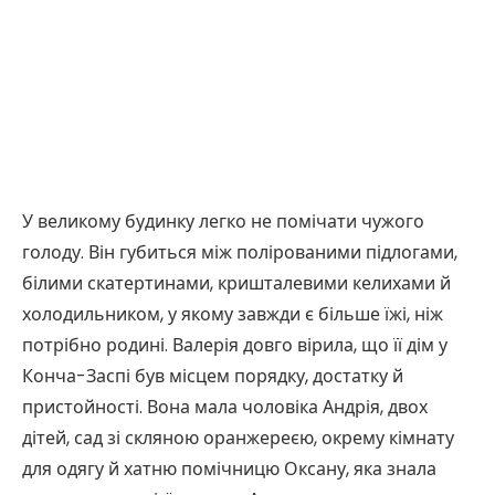
У великому будинку легко не помічати чужого
голоду. Він губиться між полірованими підлогами,
білими скатертинами, кришталевими келихами й
холодильником, у якому завжди є більше їжі, ніж
потрібно родині. Валерія довго вірила, що її дім у
Конча-Заспі був місцем порядку, достатку й
пристойності. Вона мала чоловіка Андрія, двох
дітей, сад зі скляною оранжереєю, окрему кімнату
для одягу й хатню помічницю Оксану, яка знала