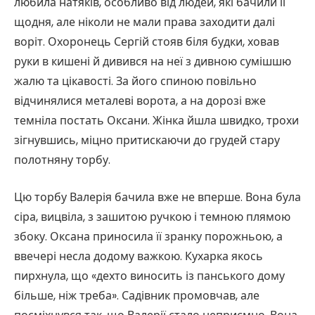
любила натяків, особливо від людей, які бачили її
щодня, але ніколи не мали права заходити далі
воріт. Охоронець Сергій стояв біля будки, ховав
руки в кишені й дивився на неї з дивною сумішшю
жалю та цікавості. За його спиною повільно
відчинялися металеві ворота, а на дорозі вже
темніла постать Оксани. Жінка йшла швидко, трохи
зігнувшись, міцно притискаючи до грудей стару
полотняну торбу.
Цю торбу Валерія бачила вже не вперше. Вона була
сіра, вицвіла, з зашитою ручкою і темною плямою
збоку. Оксана приносила її зранку порожньою, а
ввечері несла додому важкою. Кухарка якось
пирхнула, що «дехто виносить із панського дому
більше, ніж треба». Садівник промовчав, але