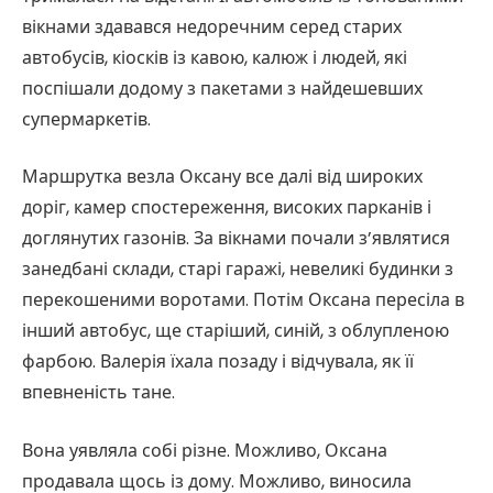
вікнами здавався недоречним серед старих
автобусів, кіосків із кавою, калюж і людей, які
поспішали додому з пакетами з найдешевших
супермаркетів.
Маршрутка везла Оксану все далі від широких
доріг, камер спостереження, високих парканів і
доглянутих газонів. За вікнами почали з’являтися
занедбані склади, старі гаражі, невеликі будинки з
перекошеними воротами. Потім Оксана пересіла в
інший автобус, ще старіший, синій, з облупленою
фарбою. Валерія їхала позаду і відчувала, як її
впевненість тане.
Вона уявляла собі різне. Можливо, Оксана
продавала щось із дому. Можливо, виносила