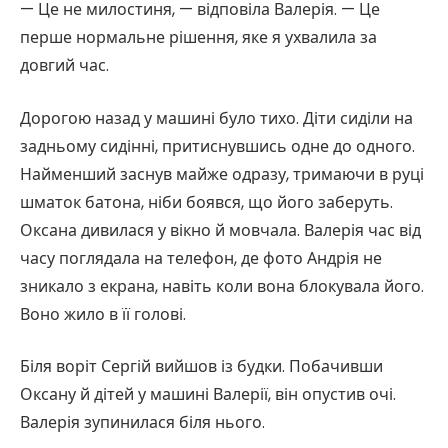
— Це не милостиня, — відповіла Валерія. — Це
перше нормальне рішення, яке я ухвалила за
довгий час.
Дорогою назад у машині було тихо. Діти сиділи на
задньому сидінні, притиснувшись одне до одного.
Найменший заснув майже одразу, тримаючи в руці
шматок батона, ніби боявся, що його заберуть.
Оксана дивилася у вікно й мовчала. Валерія час від
часу поглядала на телефон, де фото Андрія не
зникало з екрана, навіть коли вона блокувала його.
Воно жило в її голові.
Біля воріт Сергій вийшов із будки. Побачивши
Оксану й дітей у машині Валерії, він опустив очі.
Валерія зупинилася біля нього.