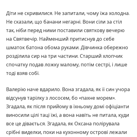
Діти не скривилися. Не запитали, чому їжа холодна.
Не сказали, що банани негарні. Вони сіли за стіл
так, ніби перед ними поставили святкову вечерю
на Святвечір. Найменший притиснув до себе
шматок батона обома руками. Дівчинка обережно
розділила сир на три частини. Старший хлопчик
спочатку подав ложку малому, потім сестрі, і лише
тоді взяв собі.
Валерію наче вдарило. Вона згадала, як її син учора
відсунув тарілку з лососем, бо «пахне морем».
Згадала, як після прийому в їхньому домі офіціанти
виносили цілі таці їжі, а вона навіть не питала, куди
все це дівається. Згадала, як Оксана полірувала
срібні виделки, поки на кухонному острові лежали