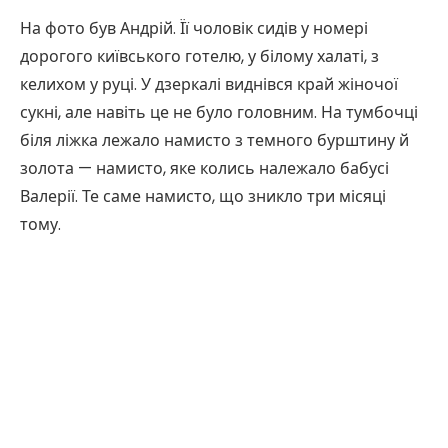
На фото був Андрій. Її чоловік сидів у номері
дорогого київського готелю, у білому халаті, з
келихом у руці. У дзеркалі виднівся край жіночої
сукні, але навіть це не було головним. На тумбочці
біля ліжка лежало намисто з темного бурштину й
золота — намисто, яке колись належало бабусі
Валерії. Те саме намисто, що зникло три місяці
тому.