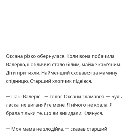
Оксана різко обернулася. Коли вона побачила
Валерію, її обличчя стало білим, майже кам’яним.
Діти притихли. Найменший сховався за мамину
спідницю. Старший хлопчик підвівся.
— Пані Валеріє… — голос Оксани зламався. — Будь
ласка, не виганяйте мене. Я нічого не крала. Я
брала тільки те, що ви викидали. Клянуся.
— Моя мама не злодійка, — сказав старший