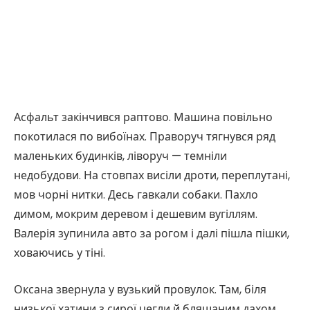
Асфальт закінчився раптово. Машина повільно
покотилася по вибоїнах. Праворуч тягнувся ряд
маленьких будинків, ліворуч — темніли
недобудови. На стовпах висіли дроти, переплутані,
мов чорні нитки. Десь гавкали собаки. Пахло
димом, мокрим деревом і дешевим вугіллям.
Валерія зупинила авто за рогом і далі пішла пішки,
ховаючись у тіні.
Оксана звернула у вузький провулок. Там, біля
низької хатини з сирої цегли й бляшаним дахом,