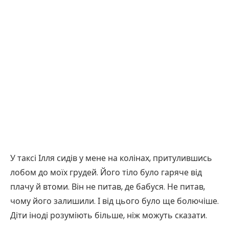
У таксі Ілля сидів у мене на колінах, притулившись
лобом до моїх грудей. Його тіло було гаряче від
плачу й втоми. Він не питав, де бабуся. Не питав,
чому його залишили. І від цього було ще болючіше.
Діти іноді розуміють більше, ніж можуть сказати.