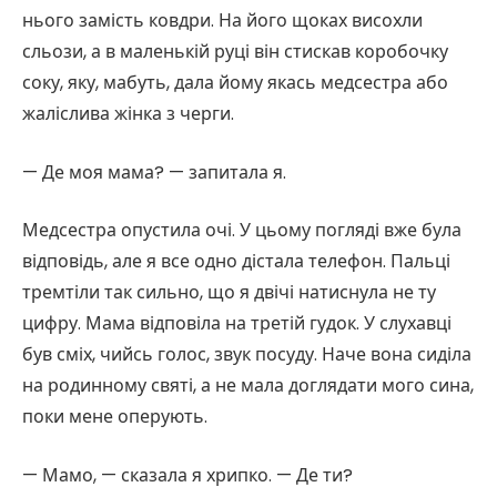
нього замість ковдри. На його щоках висохли
сльози, а в маленькій руці він стискав коробочку
соку, яку, мабуть, дала йому якась медсестра або
жаліслива жінка з черги.
— Де моя мама? — запитала я.
Медсестра опустила очі. У цьому погляді вже була
відповідь, але я все одно дістала телефон. Пальці
тремтіли так сильно, що я двічі натиснула не ту
цифру. Мама відповіла на третій гудок. У слухавці
був сміх, чийсь голос, звук посуду. Наче вона сиділа
на родинному святі, а не мала доглядати мого сина,
поки мене оперують.
— Мамо, — сказала я хрипко. — Де ти?