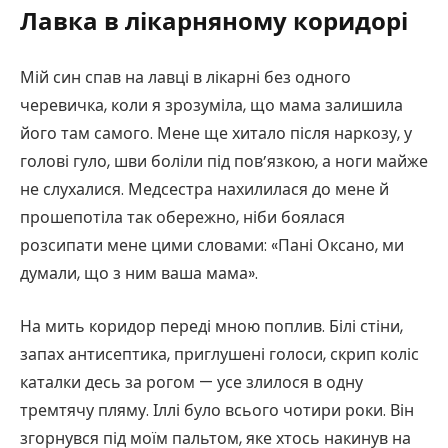
Лавка в лікарняному коридорі
Мій син спав на лавці в лікарні без одного
черевичка, коли я зрозуміла, що мама залишила
його там самого. Мене ще хитало після наркозу, у
голові гуло, шви боліли під пов’язкою, а ноги майже
не слухалися. Медсестра нахилилася до мене й
прошепотіла так обережно, ніби боялася
розсипати мене цими словами: «Пані Оксано, ми
думали, що з ним ваша мама».
На мить коридор переді мною поплив. Білі стіни,
запах антисептика, приглушені голоси, скрип коліс
каталки десь за рогом — усе злилося в одну
тремтячу пляму. Іллі було всього чотири роки. Він
згорнувся під моїм пальтом, яке хтось накинув на