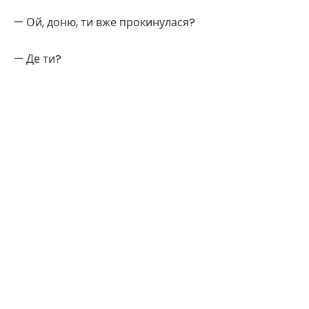
— Ой, доню, ти вже прокинулася?
— Де ти?