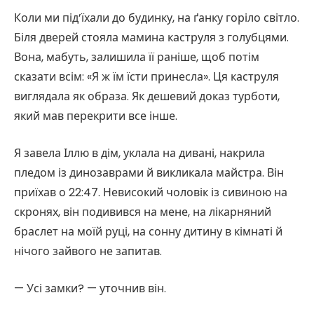
Коли ми під’їхали до будинку, на ґанку горіло світло.
Біля дверей стояла мамина каструля з голубцями.
Вона, мабуть, залишила її раніше, щоб потім
сказати всім: «Я ж їм їсти принесла». Ця каструля
виглядала як образа. Як дешевий доказ турботи,
який мав перекрити все інше.
Я завела Іллю в дім, уклала на дивані, накрила
пледом із динозаврами й викликала майстра. Він
приїхав о 22:47. Невисокий чоловік із сивиною на
скронях, він подивився на мене, на лікарняний
браслет на моїй руці, на сонну дитину в кімнаті й
нічого зайвого не запитав.
— Усі замки? — уточнив він.