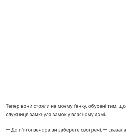
Тепер вони стояли на моєму ґанку, обурені тим, що
служниця замкнула замок у власному домі.
— До п’ятої вечора ви заберете свої речі, — сказала