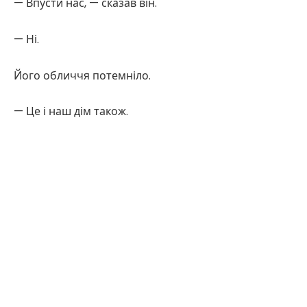
— Впусти нас, — сказав він.
— Ні.
Його обличчя потемніло.
— Це і наш дім також.