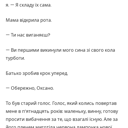
я. — Я складу їх сама.
Мама відкрила рота.
— Ти нас виганяєш?
— Ви першими викинули мого сина зі свого кола
турботи.
Батько зробив крок уперед.
— Обережно, Оксано.
То був старий голос. Голос, який колись повертав
мене в п’ятнадцять років: маленьку, винну, готову
просити вибачення за те, що взагалі існую. Але за
його плечем миготіла червона лампочка нової