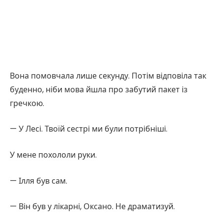
Вона помовчала лише секунду. Потім відповіла так
буденно, ніби мова йшла про забутий пакет із
гречкою.
— У Лесі. Твоїй сестрі ми були потрібніші.
У мене похололи руки.
— Ілля був сам.
— Він був у лікарні, Оксано. Не драматизуй.