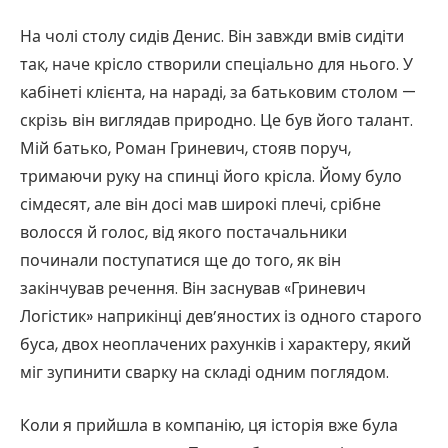
На чолі столу сидів Денис. Він завжди вмів сидіти
так, наче крісло створили спеціально для нього. У
кабінеті клієнта, на нараді, за батьковим столом —
скрізь він виглядав природно. Це був його талант.
Мій батько, Роман Гриневич, стояв поруч,
тримаючи руку на спинці його крісла. Йому було
сімдесят, але він досі мав широкі плечі, срібне
волосся й голос, від якого постачальники
починали поступатися ще до того, як він
закінчував речення. Він заснував «Гриневич
Логістик» наприкінці дев’яностих із одного старого
буса, двох неоплачених рахунків і характеру, який
міг зупинити сварку на складі одним поглядом.
Коли я прийшла в компанію, ця історія вже була