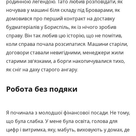
родинною легендою. Тато любив розповідати, як
ночував у машині біля складу під Броварами, як
домовився про перший контракт на доставку
будматеріалів у Бориспіль, як із нічого зробив
справу. Він так любив цю історію, що не помітив,
коли справа почала розсипатися. Машини старіли,
договори ставали невигідними, менеджери жили
старими зв’язками, а борги накопичувалися тихо,
як сніг на даху старого ангару.
Робота без подяки
Я починала з молодшої фінансової посади. Не тому,
що була слабка. У мене була освіта, голова для
цифр і витримка, яку, мабуть, виховують у домах, де