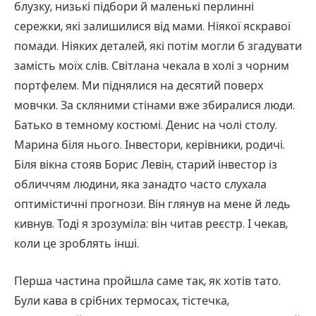
блузку, низькі підбори й маленькі перлинні
сережки, які залишилися від мами. Ніякої яскравої
помади. Ніяких деталей, які потім могли б згадувати
замість моїх слів. Світлана чекала в холі з чорним
портфелем. Ми піднялися на десятий поверх
мовчки. За скляними стінами вже збиралися люди.
Батько в темному костюмі. Денис на чолі столу.
Марина біля нього. Інвестори, керівники, родичі.
Біля вікна стояв Борис Левін, старий інвестор із
обличчям людини, яка занадто часто слухала
оптимістичні прогнози. Він глянув на мене й ледь
кивнув. Тоді я зрозуміла: він читав реєстр. І чекав,
коли це зроблять інші.
Перша частина пройшла саме так, як хотів тато.
Були кава в срібних термосах, тістечка,