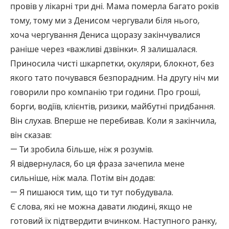
провів у лікарні три дні. Мама померла багато років
тому, тому ми з Денисом чергували біля нього,
хоча чергування Дениса щоразу закінчувалися
раніше через «важливі дзвінки». Я залишалася.
Приносила чисті шкарпетки, окуляри, блокнот, без
якого тато почувався безпорадним. На другу ніч ми
говорили про компанію три години. Про гроші,
борги, водіїв, клієнтів, ризики, майбутні придбання.
Він слухав. Вперше не перебивав. Коли я закінчила,
він сказав:
— Ти зробила більше, ніж я розумів.
Я відвернулася, бо ця фраза зачепила мене
сильніше, ніж мала. Потім він додав:
— Я пишаюся тим, що ти тут побудувала.
Є слова, які не можна давати людині, якщо не
готовий їх підтвердити вчинком. Наступного ранку,