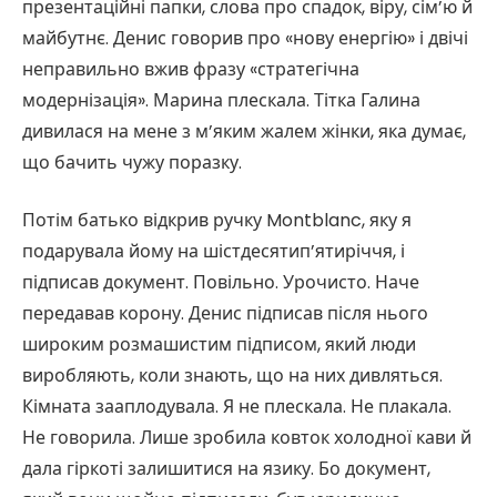
презентаційні папки, слова про спадок, віру, сім’ю й
майбутнє. Денис говорив про «нову енергію» і двічі
неправильно вжив фразу «стратегічна
модернізація». Марина плескала. Тітка Галина
дивилася на мене з м’яким жалем жінки, яка думає,
що бачить чужу поразку.
Потім батько відкрив ручку Montblanc, яку я
подарувала йому на шістдесятип’ятиріччя, і
підписав документ. Повільно. Урочисто. Наче
передавав корону. Денис підписав після нього
широким розмашистим підписом, який люди
виробляють, коли знають, що на них дивляться.
Кімната зааплодувала. Я не плескала. Не плакала.
Не говорила. Лише зробила ковток холодної кави й
дала гіркоті залишитися на язику. Бо документ,