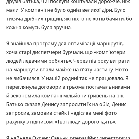
друзів батька, чиї послуги коштували дорожче, ніж
мали. У компанії не було однієї великої діри. Було
тисяча дрібних тріщин, які ніхто не хотів бачити, бо
кожна комусь була зручна.
Я знайшла програму для оптимізації маршрутів,
хоча старі диспетчери бурчали, що «комп’ютери
людей ледачими роблять». Через пів року витрати
на маршрути впали майже на п’яту частину. Ніхто
не вибачився. У нашій родині так не працювало. Я
переглянула договори з трьома постачальниками
й зекономила компанії мільйони гривень на рік.
Батько сказав Денису запросити їх на обід. Денис
запросив, замовив стейк і надіслав мені фото
рахунку з підписом: «Твої люди дорого їдять».
Я найняла Оксану Савчук, операційну директорку з