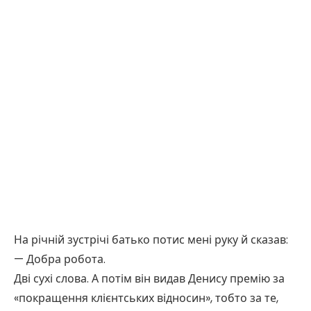
На річній зустрічі батько потис мені руку й сказав:
— Добра робота.
Дві сухі слова. А потім він видав Денису премію за
«покращення клієнтських відносин», тобто за те,