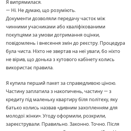
Я випрямилася.
— Ні. Не думаю, що розуміють.
Документи дозволяли передачу часток між
чинними учасниками або кваліфікованими
покупцями за умови дотримання оцінки,
повідомлень і внесення змін до реєстру. Процедура
була чиста. Ніхто не звертав на неї уваги, бо ніхто
не вірив, що донька з кутового кабінету колись
використає правила.
Я купила перший пакет за справедливою ціною.
Частину заплатила з накопичень, частину — з
кредиту під маленьку квартиру біля політеху, яку
батько колись назвав «дивним захопленням для
молодої жінки». Угоду оформили, розкрили,
зареєстрували. Правильно. Законно. Точно. Після