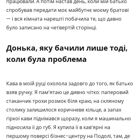
працювали. А потім настав день, коли мій батько
спробував передати моє майбутнє моєму братові
— і вся кімната нарешті побачила те, що давно
було записано на четвертій сторінці.
Донька, яку бачили лише тоді,
коли була проблема
Кава в моїй руці охолола задовго до того, як батько
взяв ручку. Я пам’ятаю це дивно чітко: паперовий
стаканчик трохи розмок біля краю, на скляному
столику залишилося коричневе кільце, а запах
гіркої кави піднімався щоразу, коли я машинально
підносила її до губ. Я купила її в кав’ярні на
першому поверсі бізнес-центру на Подолі, там, де