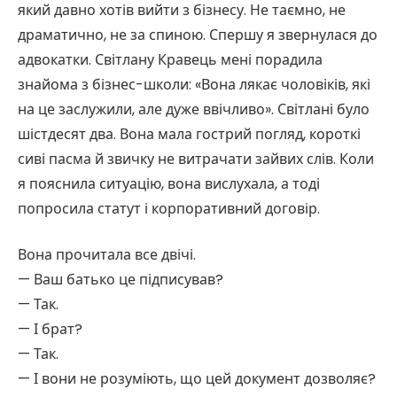
який давно хотів вийти з бізнесу. Не таємно, не
драматично, не за спиною. Спершу я звернулася до
адвокатки. Світлану Кравець мені порадила
знайома з бізнес-школи: «Вона лякає чоловіків, які
на це заслужили, але дуже ввічливо». Світлані було
шістдесят два. Вона мала гострий погляд, короткі
сиві пасма й звичку не витрачати зайвих слів. Коли
я пояснила ситуацію, вона вислухала, а тоді
попросила статут і корпоративний договір.
Вона прочитала все двічі.
— Ваш батько це підписував?
— Так.
— І брат?
— Так.
— І вони не розуміють, що цей документ дозволяє?