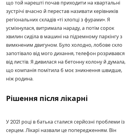
що той нарешті почав приходити на квартальні
зустрічі вчасно й перестав називати керівників
регіональних складів «ті хлопці з фурами». Я
усміхнулася, витримала нараду, а потім сорок
хвилин сиділа в машині на підземному паркінгу з
вимкненим двигуном. Було холодно, лобове скло
запотівало від мого дихання, телефон розривався
від листів. Я дивилася на бетонну колону й думала,
що компанія помітила б моє зникнення швидше,
ніж родина.
Рішення після лікарні
У 2021 році в батька сталися серйозні проблеми із
серцем. Лікарі назвали це попередженням. Він