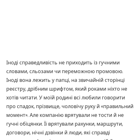
Іноді справедливість не приходить із гучними
словами, сльозами чи переможною промовою.
Іноді вона лежить у папці, на звичайній сторінці
реєстру, дрібним шрифтом, який роками ніхто не
хотів читати. У моїй родині всі любили говорити
про спадок, прізвище, чоловічу руку й «правильний
момент». Але компанію врятували не тости й не
гучні обіцянки. Її врятували рахунки, маршрути,
договори, нічні дзвінки й люди, які справді