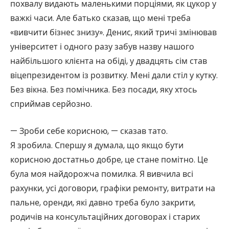
похвалу видають маленькими порціями, як цукор у
важкі часи. Але батько сказав, що мені треба
«вивчити бізнес знизу». Денис, який тричі змінював
університет і одного разу забув назву нашого
найбільшого клієнта на обіді, у двадцять сім став
віцепрезидентом із розвитку. Мені дали стіл у кутку.
Без вікна. Без помічника. Без посади, яку хтось
сприймав серйозно.
— Зроби себе корисною, — сказав тато.
Я зробила. Спершу я думала, що якщо бути
корисною достатньо добре, це стане помітно. Це
була моя найдорожча помилка. Я вивчила всі
рахунки, усі договори, графіки ремонту, витрати на
пальне, оренди, які давно треба було закрити,
родичів на консультаційних договорах і старих