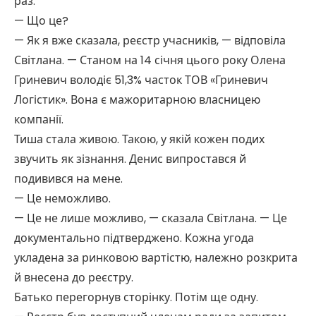
раз.
— Що це?
— Як я вже сказала, реєстр учасників, — відповіла
Світлана. — Станом на 14 січня цього року Олена
Гриневич володіє 51,3% часток ТОВ «Гриневич
Логістик». Вона є мажоритарною власницею
компанії.
Тиша стала живою. Такою, у якій кожен подих
звучить як зізнання. Денис випростався й
подивився на мене.
— Це неможливо.
— Це не лише можливо, — сказала Світлана. — Це
документально підтверджено. Кожна угода
укладена за ринковою вартістю, належно розкрита
й внесена до реєстру.
Батько перегорнув сторінку. Потім ще одну.