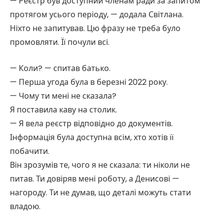
— Реєстр був доступний членам ради за запитом
протягом усього періоду, — додала Світлана.
Ніхто не запитував. Цю фразу не треба було
промовляти. Її почули всі.
— Коли? — спитав батько.
— Перша угода була в березні 2022 року.
— Чому ти мені не сказала?
Я поставила каву на столик.
— Я вела реєстр відповідно до документів.
Інформація була доступна всім, хто хотів її
побачити.
Він зрозумів те, чого я не сказала: ти ніколи не
питав. Ти довіряв мені роботу, а Денисові —
нагороду. Ти не думав, що деталі можуть стати
владою.