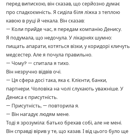
перед випискою, він сказав, що серйозно думає
про спадкоємність. Я сиділа біля ліжка з теплою
кавою в руці й чекала. Він сказав:
— Коли прийде час, я передам компанію Денису.
Я подумала, що недочула. У лікарнях шумно:
пищать апарати, котяться візки, у коридорі кличуть
медсестер. Але я почула правильно.
— Чому? — спитала я тихо.
Він незручно відвів очі.
— Ця сфера досі така, яка є. Клієнти, банки,
партнери. Чоловіка на чолі слухають уважніше. У
Дениса є присутність.
— Присутність, — повторила я.
— Він нагадує людям мене.
Тоді я зрозуміла: батько брехав собі, але не мені.
Він справді вірив у те, що казав. І від цього було ще