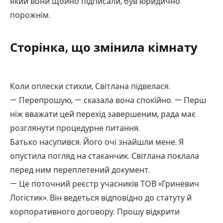
який вони щойно підписали, був юридично
порожнім.
Сторінка, що змінила кімнату
Коли оплески стихли, Світлана підвелася.
— Перепрошую, — сказала вона спокійно. — Перш
ніж вважати цей перехід завершеним, рада має
розглянути процедурне питання.
Батько насупився. Його очі знайшли мене. Я
опустила погляд на стаканчик. Світлана поклала
перед ним переплетений документ.
— Це поточний реєстр учасників ТОВ «Гриневич
Логістик». Він ведеться відповідно до статуту й
корпоративного договору. Прошу відкрити