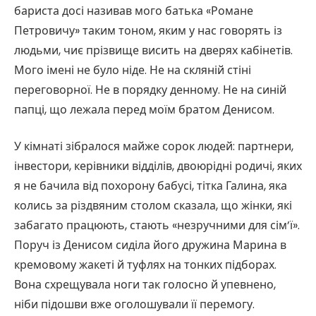
бариста досі називав мого батька «Романе
Петровичу» таким тоном, яким у нас говорять із
людьми, чиє прізвище висить на дверях кабінетів.
Мого імені не було ніде. Не на скляній стіні
переговорної. Не в порядку денному. Не на синій
папці, що лежала перед моїм братом Денисом.
У кімнаті зібралося майже сорок людей: партнери,
інвестори, керівники відділів, двоюрідні родичі, яких
я не бачила від похорону бабусі, тітка Галина, яка
колись за різдвяним столом сказала, що жінки, які
забагато працюють, стають «незручними для сім’ї».
Поруч із Денисом сиділа його дружина Марина в
кремовому жакеті й туфлях на тонких підборах.
Вона схрещувала ноги так голосно й упевнено,
ніби підошви вже оголошували її перемогу.