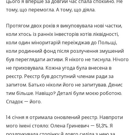
цього я вперше за довгий час спала спокійно. Не
тому, що перемогла. А тому, що діяла.
Протягом двох років я викуповувала нові частки,
коли хтось із ранніх інвесторів хотів ліквідності,
коли один міноритарій переїжджав до Польщі,
коли родинний фонд після розлучення змушений
був переглядати активи. Я нікого не тиснула. Нічого
не приховувала. Кожна угода була внесена в
реєстр. Реєстр був доступний членам ради за
запитом. Батько ніколи його не запитував. Денис
тим більше. Навіщо? Деталі були моєю роботою.
Спадок — його.
14 січня я отримала оновлений реєстр. Навпроти
мого імені стояло: Олена Гриневич — 51,3%. Я
роздрукувала сторінку й довго сиділа з нею за