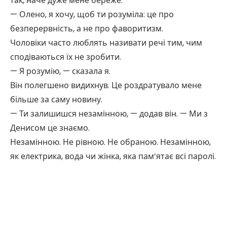
так, наче дуже мене береже.
— Олено, я хочу, щоб ти розуміла: це про
безперервність, а не про фаворитизм.
Чоловіки часто люблять називати речі тим, чим
сподіваються їх не зробити.
— Я розумію, — сказала я.
Він полегшено видихнув. Це роздратувало мене
більше за саму новину.
— Ти залишишся незамінною, — додав він. — Ми з
Денисом це знаємо.
Незамінною. Не рівною. Не обраною. Незамінною,
як електрика, вода чи жінка, яка пам’ятає всі паролі.