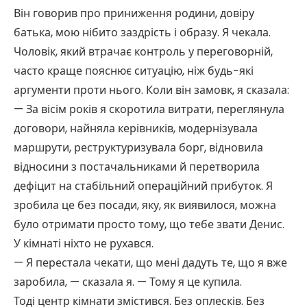
Він говорив про приниження родини, довіру
батька, мою нібито заздрість і образу. Я чекала.
Чоловік, який втрачає контроль у переговорній,
часто краще пояснює ситуацію, ніж будь-які
аргументи проти нього. Коли він замовк, я сказала:
— За вісім років я скоротила витрати, переглянула
договори, найняла керівників, модернізувала
маршрути, реструктуризувала борг, відновила
відносини з постачальниками й перетворила
дефіцит на стабільний операційний прибуток. Я
зробила це без посади, яку, як виявилося, можна
було отримати просто тому, що тебе звати Денис.
У кімнаті ніхто не рухався.
— Я перестала чекати, що мені дадуть те, що я вже
заробила, — сказала я. — Тому я це купила.
Тоді центр кімнати змістився. Без оплесків. Без