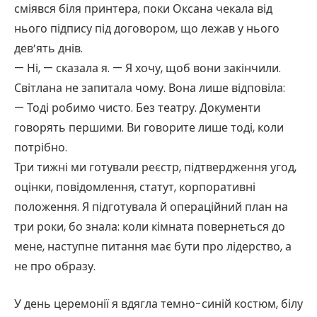
сміявся біля принтера, поки Оксана чекала від
нього підпису під договором, що лежав у нього
дев’ять днів.
— Ні, — сказала я. — Я хочу, щоб вони закінчили.
Світлана не запитала чому. Вона лише відповіла:
— Тоді робимо чисто. Без театру. Документи
говорять першими. Ви говорите лише тоді, коли
потрібно.
Три тижні ми готували реєстр, підтвердження угод,
оцінки, повідомлення, статут, корпоративні
положення. Я підготувала й операційний план на
три роки, бо знала: коли кімната повернеться до
мене, наступне питання має бути про лідерство, а
не про образу.
У день церемонії я вдягла темно-синій костюм, білу