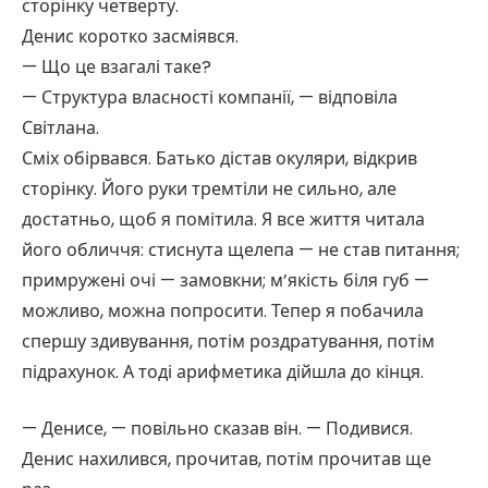
сторінку четверту.
Денис коротко засміявся.
— Що це взагалі таке?
— Структура власності компанії, — відповіла
Світлана.
Сміх обірвався. Батько дістав окуляри, відкрив
сторінку. Його руки тремтіли не сильно, але
достатньо, щоб я помітила. Я все життя читала
його обличчя: стиснута щелепа — не став питання;
примружені очі — замовкни; м’якість біля губ —
можливо, можна попросити. Тепер я побачила
спершу здивування, потім роздратування, потім
підрахунок. А тоді арифметика дійшла до кінця.
— Денисе, — повільно сказав він. — Подивися.
Денис нахилився, прочитав, потім прочитав ще