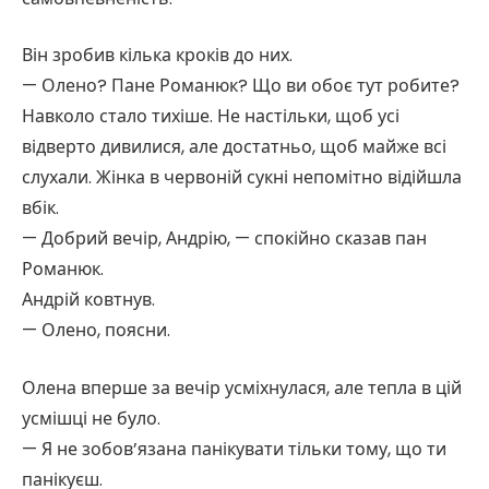
Він зробив кілька кроків до них.
— Олено? Пане Романюк? Що ви обоє тут робите?
Навколо стало тихіше. Не настільки, щоб усі
відверто дивилися, але достатньо, щоб майже всі
слухали. Жінка в червоній сукні непомітно відійшла
вбік.
— Добрий вечір, Андрію, — спокійно сказав пан
Романюк.
Андрій ковтнув.
— Олено, поясни.
Олена вперше за вечір усміхнулася, але тепла в цій
усмішці не було.
— Я не зобов’язана панікувати тільки тому, що ти
панікуєш.