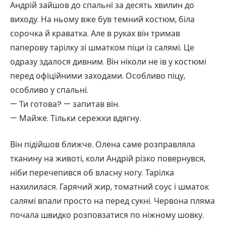
Андрій зайшов до спальні за десять хвилин до
виходу. На ньому вже був темний костюм, біла
сорочка й краватка. Але в руках він тримав
паперову тарілку зі шматком піци із салямі. Це
одразу здалося дивним. Він ніколи не їв у костюмі
перед офіційними заходами. Особливо піцу,
особливо у спальні.
— Ти готова? — запитав він.
— Майже. Тільки сережки вдягну.
Він підійшов ближче. Олена саме розправляла
тканину на животі, коли Андрій різко повернувся,
ніби перечепився об власну ногу. Тарілка
нахилилася. Гарячий жир, томатний соус і шматок
салямі впали просто на перед сукні. Червона пляма
почала швидко розповзатися по ніжному шовку.