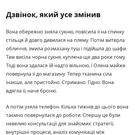
Дзвінок, який усе змінив
Вона обережно зняла сукню, повісила її на спинку
стільця й довго дивилася на пляму. Потім витерла
обличчя, змила розмазану туш і підійшла до шафи.
Там висіла чорна сукня, куплена ще два роки тому.
Тоді вона здалася їй надто вільною, і Олена майже
повернула її до магазину. Тепер тканина сіла
інакше, але пристойно. Стримано. Гідно. Вона
вдягла її, наче броню.
А потім узяла телефон. Кілька тижнів до цього вона
таємно повернулася до роботи. Спершу це були
невеликі консультації для знайомих: стратегії,
внутрішні процеси, аналіз комунікації між