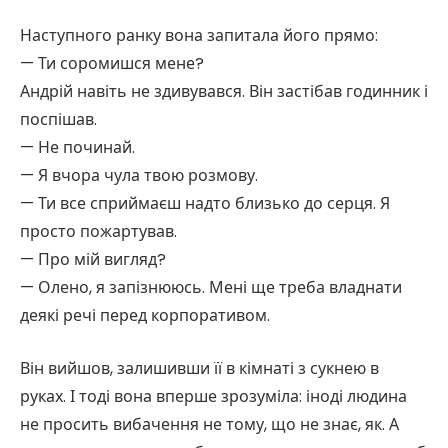
Наступного ранку вона запитала його прямо:
— Ти соромишся мене?
Андрій навіть не здивувався. Він застібав годинник і
поспішав.
— Не починай.
— Я вчора чула твою розмову.
— Ти все сприймаєш надто близько до серця. Я
просто пожартував.
— Про мій вигляд?
— Олено, я запізнююсь. Мені ще треба владнати
деякі речі перед корпоративом.
Він вийшов, залишивши її в кімнаті з сукнею в
руках. І тоді вона вперше зрозуміла: іноді людина
не просить вибачення не тому, що не знає, як. А