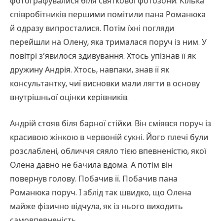
фотографувалися біля святкової фотозони. Кілька
співробітників першими помітили пана Романюка
й одразу випросталися. Потім їхні погляди
перейшли на Олену, яка трималася поруч із ним. У
повітрі з’явилося здивування. Хтось упізнав її як
дружину Андрія. Хтось, навпаки, знав її як
консультантку, чиї висновки мали лягти в основу
внутрішньої оцінки керівників.
Андрій стояв біля барної стійки. Він сміявся поруч із
красивою жінкою в червоній сукні. Його плечі були
розслаблені, обличчя сяяло тією впевненістю, якої
Олена давно не бачила вдома. А потім він
повернув голову. Побачив її. Побачив пана
Романюка поруч. І зблід так швидко, що Олена
майже фізично відчула, як із нього виходить
самовпевненість.