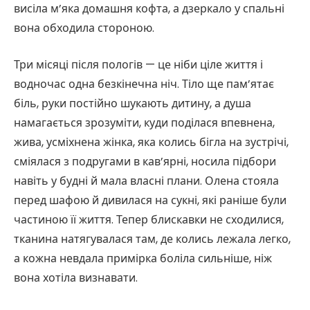
висіла м’яка домашня кофта, а дзеркало у спальні
вона обходила стороною.
Три місяці після пологів — це ніби ціле життя і
водночас одна безкінечна ніч. Тіло ще пам’ятає
біль, руки постійно шукають дитину, а душа
намагається зрозуміти, куди поділася впевнена,
жива, усміхнена жінка, яка колись бігла на зустрічі,
сміялася з подругами в кав’ярні, носила підбори
навіть у будні й мала власні плани. Олена стояла
перед шафою й дивилася на сукні, які раніше були
частиною її життя. Тепер блискавки не сходилися,
тканина натягувалася там, де колись лежала легко,
а кожна невдала примірка боліла сильніше, ніж
вона хотіла визнавати.