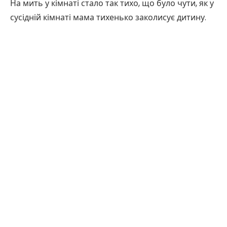
На мить у кімнаті стало так тихо, що було чути, як у
сусідній кімнаті мама тихенько заколисує дитину.