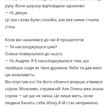
руку. Вона щоразу відповідала однаково:
— Ні, дякую.
Ці три слова були спокійні, але між ними стояла
стіна.
Коли він нахилився до неї й прошепотів:
— Ти насолоджуєшся цим?
Олена повернулася до нього.
— Ні, Андрію. Я б насолоджувалася тим, що
прийшла сюди як твоя дружина. Якби ти дав мені
цю можливість.
Він опустив очі. На його обличчі вперше з’явився
сором. Можливо, справжній. Але Олена вже знала:
сором — це ще не зміна. Це лише мить, коли
людина бачить себе збоку й їй стає неприємно.