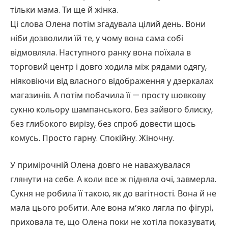
тільки мама. Ти ще й жінка.
Ці слова Олена потім згадувала цілий день. Вони
ніби дозволили їй те, у чому вона сама собі
відмовляла. Наступного ранку вона поїхала в
торговий центр і довго ходила між рядами одягу,
ніяковіючи від власного відображення у дзеркалах
магазинів. А потім побачила її — просту шовкову
сукню кольору шампанського. Без зайвого блиску,
без глибокого вирізу, без спроб довести щось
комусь. Просто гарну. Спокійну. Жіночну.
У примірочній Олена довго не наважувалася
глянути на себе. А коли все ж підняла очі, завмерла.
Сукня не робила її такою, як до вагітності. Вона й не
мала цього робити. Але вона м’яко лягла по фігурі,
приховала те, що Олена поки не хотіла показувати,