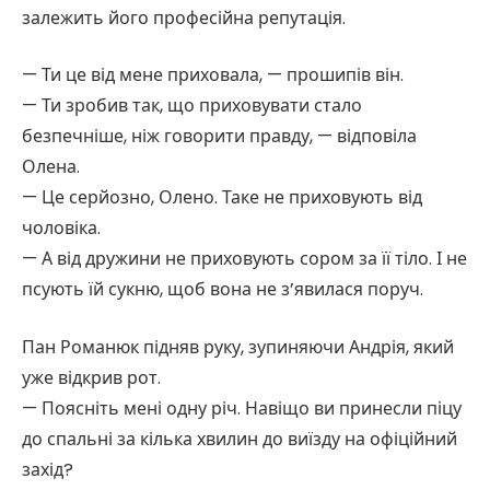
залежить його професійна репутація.
— Ти це від мене приховала, — прошипів він.
— Ти зробив так, що приховувати стало
безпечніше, ніж говорити правду, — відповіла
Олена.
— Це серйозно, Олено. Таке не приховують від
чоловіка.
— А від дружини не приховують сором за її тіло. І не
псують їй сукню, щоб вона не з’явилася поруч.
Пан Романюк підняв руку, зупиняючи Андрія, який
уже відкрив рот.
— Поясніть мені одну річ. Навіщо ви принесли піцу
до спальні за кілька хвилин до виїзду на офіційний
захід?