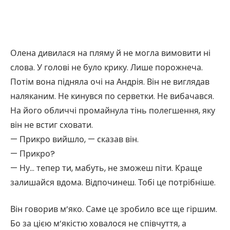
Олена дивилася на пляму й не могла вимовити ні
слова. У голові не було крику. Лише порожнеча.
Потім вона підняла очі на Андрія. Він не виглядав
наляканим. Не кинувся по серветки. Не вибачався.
На його обличчі промайнула тінь полегшення, яку
він не встиг сховати.
— Прикро вийшло, — сказав він.
— Прикро?
— Ну… тепер ти, мабуть, не зможеш піти. Краще
залишайся вдома. Відпочинеш. Тобі це потрібніше.
Він говорив м’яко. Саме це зробило все ще гіршим.
Бо за цією м’якістю ховалося не співчуття, а