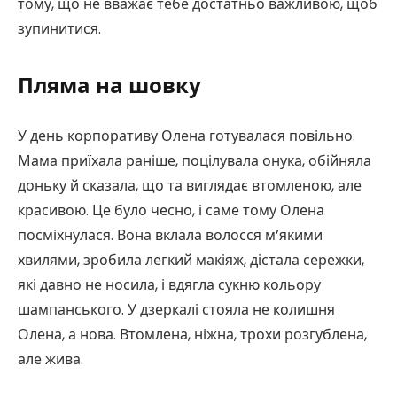
тому, що не вважає тебе достатньо важливою, щоб
зупинитися.
Пляма на шовку
У день корпоративу Олена готувалася повільно.
Мама приїхала раніше, поцілувала онука, обійняла
доньку й сказала, що та виглядає втомленою, але
красивою. Це було чесно, і саме тому Олена
посміхнулася. Вона вклала волосся м’якими
хвилями, зробила легкий макіяж, дістала сережки,
які давно не носила, і вдягла сукню кольору
шампанського. У дзеркалі стояла не колишня
Олена, а нова. Втомлена, ніжна, трохи розгублена,
але жива.