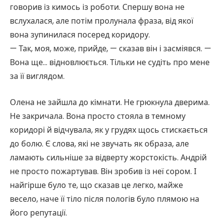
говорив із кимось із роботи. Спершу вона не
вслухалася, але потім пролунала фраза, від якої
вона зупинилася посеред коридору.
— Так, моя, може, прийде, — сказав він і засміявся. —
Вона ще… відновлюється. Тільки не судіть про мене
за її виглядом.
Олена не зайшла до кімнати. Не грюкнула дверима.
Не закричала. Вона просто стояла в темному
коридорі й відчувала, як у грудях щось стискається
до болю. Є слова, які не звучать як образа, але
ламають сильніше за відверту жорстокість. Андрій
не просто пожартував. Він зробив із неї сором. І
найгірше було те, що сказав це легко, майже
весело, наче її тіло після пологів було плямою на
його репутації.