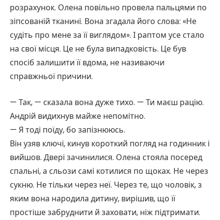
розрахунок. Олена повільно провела пальцями по
зіпсованій тканині. Вона згадала його слова: «Не
судіть про мене за її виглядом». І раптом усе стало
на свої місця. Це не була випадковість. Це був
спосіб залишити її вдома, не називаючи
справжньої причини.
— Так, — сказала вона дуже тихо. — Ти маєш рацію.
Андрій видихнув майже непомітно.
— Я тоді поїду, бо запізнююсь.
Він узяв ключі, кинув короткий погляд на годинник і
вийшов. Двері зачинилися. Олена стояла посеред
спальні, а сльози самі котилися по щоках. Не через
сукню. Не тільки через неї. Через те, що чоловік, з
яким вона народила дитину, вирішив, що її
простіше забруднити й заховати, ніж підтримати.