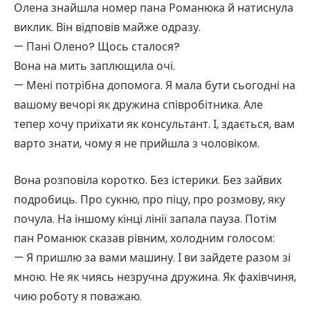
Олена знайшла номер пана Романюка й натиснула
виклик. Він відповів майже одразу.
— Пані Олено? Щось сталося?
Вона на мить заплющила очі.
— Мені потрібна допомога. Я мала бути сьогодні на
вашому вечорі як дружина співробітника. Але
тепер хочу приїхати як консультант. І, здається, вам
варто знати, чому я не прийшла з чоловіком.
Вона розповіла коротко. Без істерики. Без зайвих
подробиць. Про сукню, про піцу, про розмову, яку
почула. На іншому кінці лінії запала пауза. Потім
пан Романюк сказав рівним, холодним голосом:
— Я пришлю за вами машину. І ви зайдете разом зі
мною. Не як чиясь незручна дружина. Як фахівчиня,
чию роботу я поважаю.