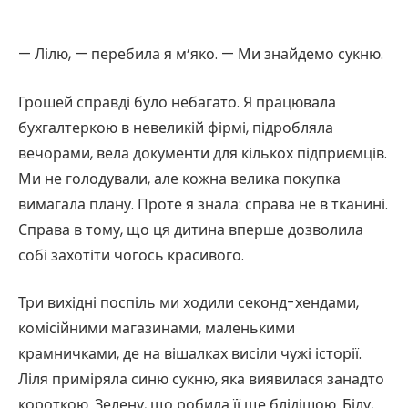
— Лілю, — перебила я м’яко. — Ми знайдемо сукню.
Грошей справді було небагато. Я працювала
бухгалтеркою в невеликій фірмі, підробляла
вечорами, вела документи для кількох підприємців.
Ми не голодували, але кожна велика покупка
вимагала плану. Проте я знала: справа не в тканині.
Справа в тому, що ця дитина вперше дозволила
собі захотіти чогось красивого.
Три вихідні поспіль ми ходили секонд-хендами,
комісійними магазинами, маленькими
крамничками, де на вішалках висіли чужі історії.
Ліля приміряла синю сукню, яка виявилася занадто
короткою. Зелену, що робила її ще блідішою. Білу,