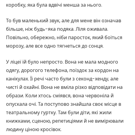
коробку, яка була вдвічі менша за нього.
То був маленький звук, але для мене він означав
більше, ніж будь-яка подяка. Ліля оживала.
Повільно, обережно, ніби паросток, який боїться
морозу, але все одно тягнеться до сонця.
У ліцеї їй було непросто. Вона не мала модного
одягу, дорогого телефона, поїздок за кордон на
канікулах. Її речі часто були з секонд-хенду, але
чисті й охайні. Вона не вміла різко відповідати на
образи. Коли хтось сміявся, вона червоніла й
опускала очі. Та поступово знайшла своє місце в
театральному гуртку. Там були діти, які жили
книжками, сценою, репетиціями й не вимірювали
людину ціною кросівок.