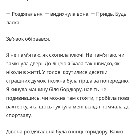
— Роздягальня, — видихнула вона. — Приїдь. Будь
ласка.
Зв’язок обірвався.
Я не пам’ятаю, як схопила ключі. Не пам’ятаю, чи
замкнула двері. До ліцею я їхала так швидко, як
ніколи в житті. У голові крутилися десятки
страшних думок, і кожна була гірша за попередню.
Я кинула машину біля бордюру, навіть не
подивившись, чи можна там стояти, пробігла повз
вахтерку, яка щось гукнула мені вслід, і помчала до
спортзалу.
Дівоча роздягальня була в кінці коридору. Важкі