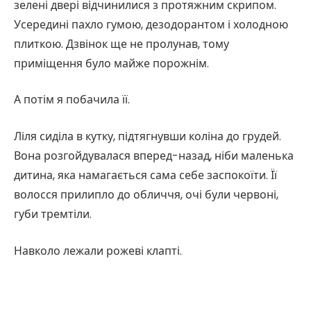
зелені двері відчинилися з протяжним скрипом.
Усередині пахло гумою, дезодорантом і холодною
плиткою. Дзвінок ще не пролунав, тому
приміщення було майже порожнім.
А потім я побачила її.
Ліля сиділа в кутку, підтягнувши коліна до грудей.
Вона розгойдувалася вперед-назад, ніби маленька
дитина, яка намагається сама себе заспокоїти. Її
волосся прилипло до обличчя, очі були червоні,
губи тремтіли.
Навколо лежали рожеві клапті.