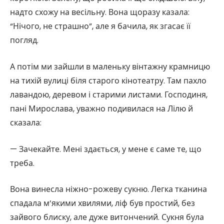
надто схожу на весільну. Вона щоразу казала:
“Нічого, не страшно”, але я бачила, як згасає її
погляд.
А потім ми зайшли в маленьку вінтажну крамницю
на тихій вулиці біля старого кінотеатру. Там пахло
лавандою, деревом і старими листами. Господиня,
пані Мирослава, уважно подивилася на Лілю й
сказала:
— Зачекайте. Мені здається, у мене є саме те, що
треба.
Вона винесла ніжно-рожеву сукню. Легка тканина
спадала м’якими хвилями, ліф був простий, без
зайвого блиску, але дуже витончений. Сукня була