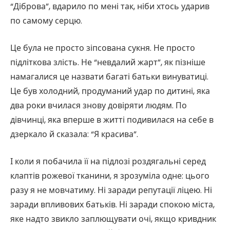
“Діброва”, вдарило по мені так, ніби хтось ударив
по самому серцю.
Це була не просто зіпсована сукня. Не просто
підліткова злість. Не “невдалий жарт”, як пізніше
намагалися це назвати багаті батьки винуватиці.
Це був холодний, продуманий удар по дитині, яка
два роки вчилася знову довіряти людям. По
дівчинці, яка вперше в житті подивилася на себе в
дзеркало й сказала: “Я красива”.
І коли я побачила її на підлозі роздягальні серед
клаптів рожевої тканини, я зрозуміла одне: цього
разу я не мовчатиму. Ні заради репутації ліцею. Ні
заради впливових батьків. Ні заради спокою міста,
яке надто звикло заплющувати очі, якщо кривдник