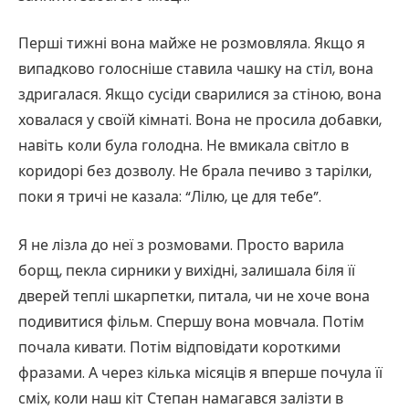
Перші тижні вона майже не розмовляла. Якщо я
випадково голосніше ставила чашку на стіл, вона
здригалася. Якщо сусіди сварилися за стіною, вона
ховалася у своїй кімнаті. Вона не просила добавки,
навіть коли була голодна. Не вмикала світло в
коридорі без дозволу. Не брала печиво з тарілки,
поки я тричі не казала: “Лілю, це для тебе”.
Я не лізла до неї з розмовами. Просто варила
борщ, пекла сирники у вихідні, залишала біля її
дверей теплі шкарпетки, питала, чи не хоче вона
подивитися фільм. Спершу вона мовчала. Потім
почала кивати. Потім відповідати короткими
фразами. А через кілька місяців я вперше почула її
сміх, коли наш кіт Степан намагався залізти в