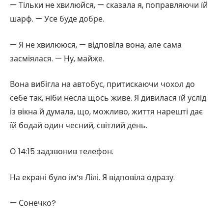
— Тільки не хвилюйся, — сказала я, поправляючи їй
шарф. — Усе буде добре.
— Я не хвилююся, — відповіла вона, але сама
засміялася. — Ну, майже.
Вона вибігла на автобус, притискаючи чохол до
себе так, ніби несла щось живе. Я дивилася їй услід
із вікна й думала, що, можливо, життя нарешті дає
їй бодай один чесний, світлий день.
О 14:15 задзвонив телефон.
На екрані було ім’я Лілі. Я відповіла одразу.
— Сонечко?