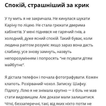
Спокій, страшніший за крик
У ту мить я не закричала. Не кинулася шукати
Каріну по ліцею. Не стала грюкати дверима
кабінетів. У мені піднявся не гарячий гнів, а
холодний, дуже ясний спокій. Такий буває, коли
людина раптом розуміє: якщо зараз вона дасть
слабину, усе знову замнуть, назвуть
непорозумінням і попросять “не псувати дітям
майбутнє”.
Я дістала телефон і почала фотографувати. Кожен
клапоть. Розірваний чохол. Записку. Шафку.
Підлогу. Лілю я не знімала крупно — її біль не мав
стати видовищем. Але докази мали залишитися.
Чіткі, беззаперечні, такі, від яких ніхто потім не