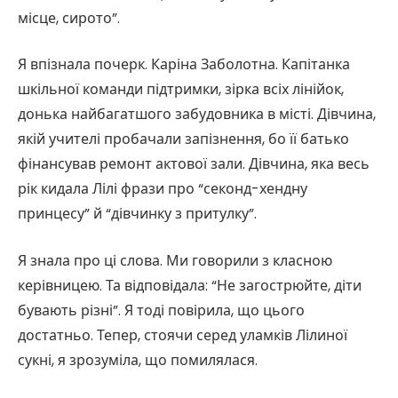
місце, сирото”.
Я впізнала почерк. Каріна Заболотна. Капітанка
шкільної команди підтримки, зірка всіх лінійок,
донька найбагатшого забудовника в місті. Дівчина,
якій учителі пробачали запізнення, бо її батько
фінансував ремонт актової зали. Дівчина, яка весь
рік кидала Лілі фрази про “секонд-хендну
принцесу” й “дівчинку з притулку”.
Я знала про ці слова. Ми говорили з класною
керівницею. Та відповідала: “Не загострюйте, діти
бувають різні”. Я тоді повірила, що цього
достатньо. Тепер, стоячи серед уламків Лілиної
сукні, я зрозуміла, що помилялася.