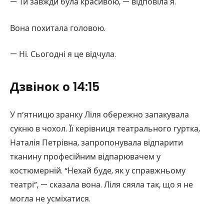
— Ти завжди була красивою, — відповіла я.
Вона похитала головою.
— Ні. Сьогодні я це відчула.
Дзвінок о 14:15
У п’ятницю зранку Ліля обережно запакувала
сукню в чохол. Її керівниця театрального гуртка,
Наталія Петрівна, запропонувала відпарити
тканину професійним відпарювачем у
костюмерній. “Нехай буде, як у справжньому
театрі”, — сказала вона. Ліля сяяла так, що я не
могла не усміхатися.