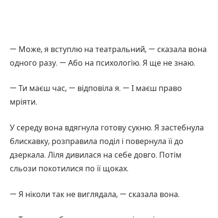
— Може, я вступлю на театральний, — сказала вона
одного разу. — Або на психологію. Я ще не знаю.
— Ти маєш час, — відповіла я. — І маєш право
мріяти.
У середу вона вдягнула готову сукню. Я застебнула
блискавку, розправила поділ і повернула її до
дзеркала. Ліля дивилася на себе довго. Потім
сльози покотилися по її щоках.
— Я ніколи так не виглядала, — сказала вона.