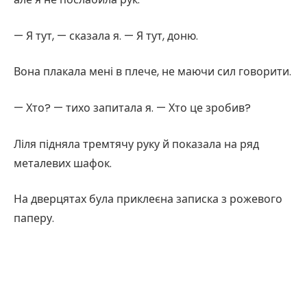
— Я тут, — сказала я. — Я тут, доню.
Вона плакала мені в плече, не маючи сил говорити.
— Хто? — тихо запитала я. — Хто це зробив?
Ліля підняла тремтячу руку й показала на ряд
металевих шафок.
На дверцятах була приклеєна записка з рожевого
паперу.