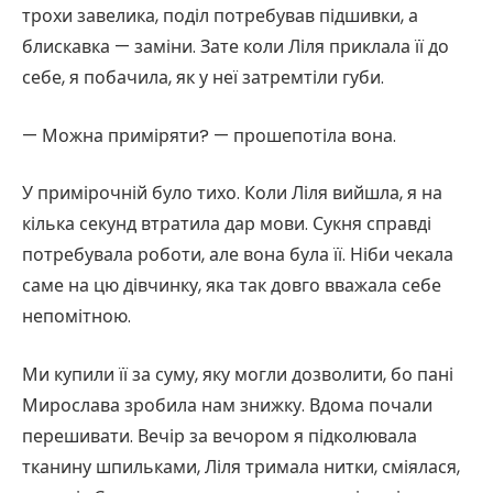
трохи завелика, поділ потребував підшивки, а
блискавка — заміни. Зате коли Ліля приклала її до
себе, я побачила, як у неї затремтіли губи.
— Можна приміряти? — прошепотіла вона.
У примірочній було тихо. Коли Ліля вийшла, я на
кілька секунд втратила дар мови. Сукня справді
потребувала роботи, але вона була її. Ніби чекала
саме на цю дівчинку, яка так довго вважала себе
непомітною.
Ми купили її за суму, яку могли дозволити, бо пані
Мирослава зробила нам знижку. Вдома почали
перешивати. Вечір за вечором я підколювала
тканину шпильками, Ліля тримала нитки, сміялася,