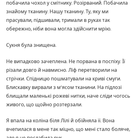
побачила чохол у смітнику. Розірваний. Побачила
знайому тканину. Нашу тканину. Ту, яку ми
прасували, підшивали, тримали в руках так
обережно, ніби вона могла здійснити мрію.
Сукня була знищена.
Не випадково зачеплена. Не порвана в поспіху. Її
різали довго й навмисно. Ліф перетворили на
стрічки. Спідницю пошматували на криві смуги.
Блискавку вирвали з м’ясом тканини. На підлозі
блищали маленькі рожеві нитки, наче сліди чогось
живого, що щойно розтерзали.
Я впала на коліна біля Лілі й обійняла її. Вона
вчепилася в мене так міцно, що мені стало боляче,
але я не послабила рук.